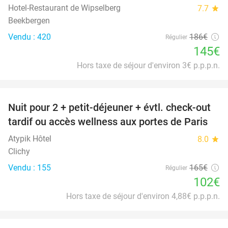
Hotel-Restaurant de Wipselberg
7.7
star
Beekbergen
Vendu : 420
186€
Régulier
145€
Hors taxe de séjour d'environ 3€ p.p.p.n.
favorite_border
Nuit pour 2 + petit-déjeuner + évtl. check-out
38%
tardif ou accès wellness aux portes de Paris
Atypik Hôtel
8.0
star
Clichy
Vendu : 155
165€
Régulier
102€
Hors taxe de séjour d'environ 4,88€ p.p.p.n.
favorite_border