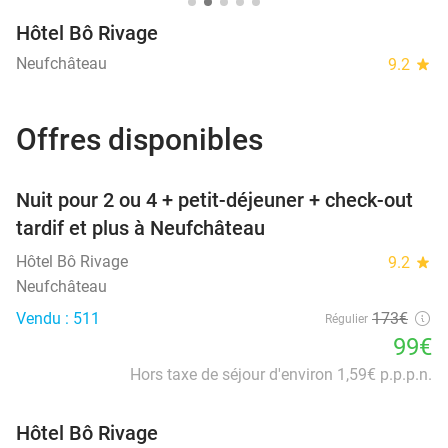
Hôtel Bô Rivage
Neufchâteau
9.2
star
Offres disponibles
favorite_border
Nuit pour 2 ou 4 + petit-déjeuner + check-out
tardif et plus à Neufchâteau
Hôtel Bô Rivage
9.2
star
Neufchâteau
Vendu : 511
173€
Régulier
99€
Hors taxe de séjour d'environ 1,59€ p.p.p.n.
Hôtel Bô Rivage