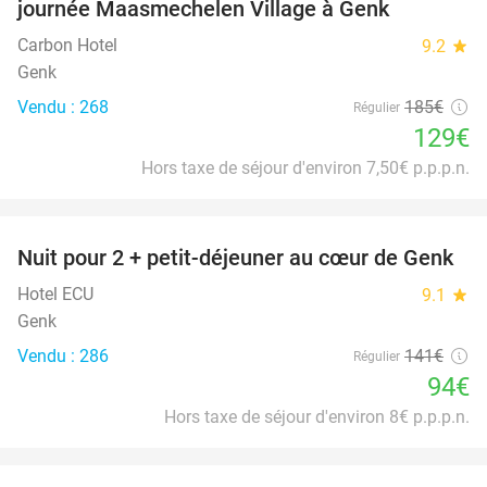
journée Maasmechelen Village à Genk
Carbon Hotel
9.2
star
Genk
Vendu : 268
185€
Régulier
129€
Hors taxe de séjour d'environ 7,50€ p.p.p.n.
favorite_border
Nuit pour 2 + petit-déjeuner au cœur de Genk
33%
Hotel ECU
9.1
star
Genk
Vendu : 286
141€
Régulier
94€
Hors taxe de séjour d'environ 8€ p.p.p.n.
favorite_border