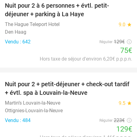
Nuit pour 2 à 6 personnes + évtl. petit-
42%
déjeuner + parking à La Haye
The Hague Teleport Hotel
9.0
star
Den Haag
Vendu : 642
129€
Régulier
75€
Hors taxe de séjour d'environ 6,20€ p.p.p.n.
favorite_border
Nuit pour 2 + petit-déjeuner + check-out tardif
42%
+ évtl. spa à Louvain-la-Neuve
Martin’s Louvain-la-Neuve
9.5
star
Ottignies-Louvain-la-Neuve
Vendu : 484
223€
Régulier
129€