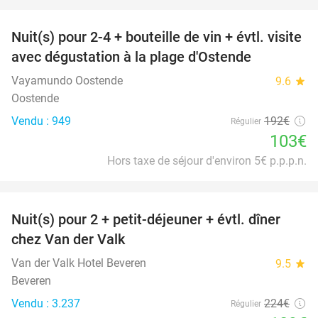
favorite_border
Nuit(s) pour 2-4 + bouteille de vin + évtl. visite
46%
avec dégustation à la plage d'Ostende
Vayamundo Oostende
9.6
star
Oostende
Vendu : 949
192€
Régulier
103€
Hors taxe de séjour d'environ 5€ p.p.p.n.
favorite_border
Nuit(s) pour 2 + petit-déjeuner + évtl. dîner
51%
chez Van der Valk
Van der Valk Hotel Beveren
9.5
star
Beveren
Vendu : 3.237
224€
Régulier