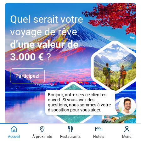
Quel serait votre
voyage de rêve
d’une valeur de
3.000 €
?
Participez!
Accueil
À proximité
Restaurants
Hôtels
Menu