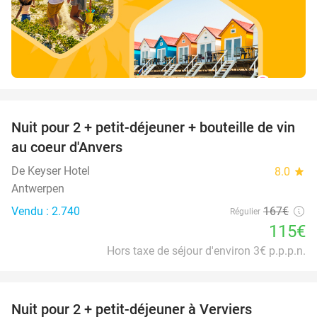
favorite_border
Nuit pour 2 + petit-déjeuner + bouteille de vin
31%
au coeur d'Anvers
De Keyser Hotel
8.0
star
Antwerpen
Vendu : 2.740
167€
Régulier
115€
Hors taxe de séjour d'environ 3€ p.p.p.n.
favorite_border
Nuit pour 2 + petit-déjeuner à Verviers