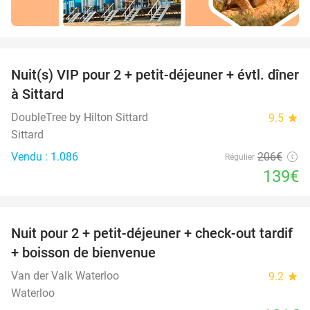
favorite_border
Nuit(s) VIP pour 2 + petit-déjeuner + évtl. dîner
33%
à Sittard
DoubleTree by Hilton Sittard
9.5
star
Sittard
Vendu : 1.086
206€
Régulier
139€
favorite_border
Nuit pour 2 + petit-déjeuner + check-out tardif
+ boisson de bienvenue
Van der Valk Waterloo
9.2
star
Waterloo