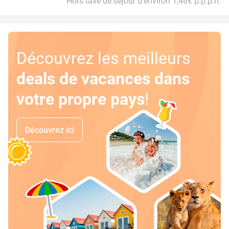
Hors taxe de séjour d'environ 1,46€ p.p.p.n.
Découvrez les meilleurs
deals de vacances dans
votre propre pays
!
Découvrez ici