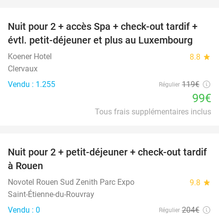
favorite_border
Nuit pour 2 + accès Spa + check-out tardif +
17%
évtl. petit-déjeuner et plus au Luxembourg
Koener Hotel
8.8
star
Clervaux
Vendu : 1.255
119€
Régulier
99€
Tous frais supplémentaires inclus
favorite_border
Nuit pour 2 + petit-déjeuner + check-out tardif
37%
à Rouen
Novotel Rouen Sud Zenith Parc Expo
9.8
star
Saint-Étienne-du-Rouvray
Vendu : 0
204€
Régulier