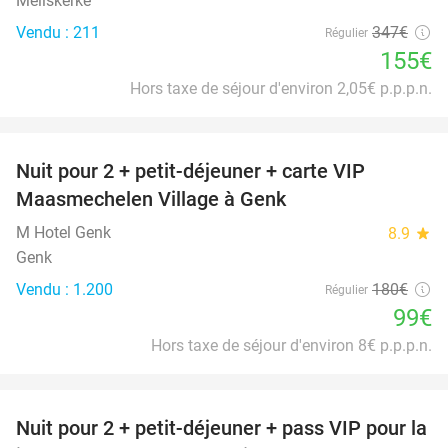
Meliskerke
Vendu : 211
347€
Régulier
155€
Hors taxe de séjour d'environ 2,05€ p.p.p.n.
favorite_border
Nuit pour 2 + petit-déjeuner + carte VIP
45%
Maasmechelen Village à Genk
M Hotel Genk
8.9
star
Genk
Vendu : 1.200
180€
Régulier
99€
Hors taxe de séjour d'environ 8€ p.p.p.n.
favorite_border
Nuit pour 2 + petit-déjeuner + pass VIP pour la
30%