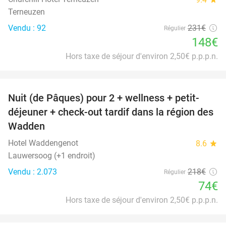
Terneuzen
Vendu : 92
231€
Régulier
148€
Hors taxe de séjour d'environ 2,50€ p.p.p.n.
favorite_border
Nuit (de Pâques) pour 2 + wellness + petit-
66%
déjeuner + check-out tardif dans la région des
Wadden
Hotel Waddengenot
8.6
star
Lauwersoog (+1 endroit)
Vendu : 2.073
218€
Régulier
74€
Hors taxe de séjour d'environ 2,50€ p.p.p.n.