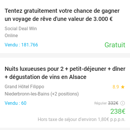
Tentez gratuitement votre chance de gagner
un voyage de rêve d'une valeur de 3.000 €
Social Deal Win
Online
Gratuit
Vendu : 181.766
favorite_border
Nuits luxueuses pour 2 + petit-déjeuner + dîner
28%
+ dégustation de vins en Alsace
Grand Hôtel Filippo
8.9
star
Niederbronn-les-Bains (+2 positions)
Vendu : 60
332€
Régulier
238€
Hors taxe de séjour d'environ 1,80€ p.p.p.n.
favorite_border