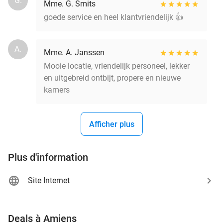
G.
Mme. G. Smits
goede service en heel klantvriendelijk 👍
A.
Mme. A. Janssen
Mooie locatie, vriendelijk personeel, lekker
en uitgebreid ontbijt, propere en nieuwe
kamers
Afficher plus
Plus d'information
Site Internet
favorite_border
Deals à Amiens