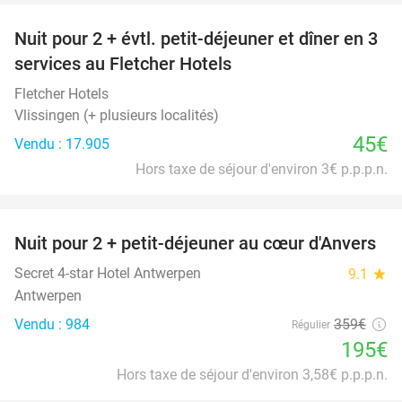
Nuit pour 2 + évtl. petit-déjeuner et dîner en 3
services au Fletcher Hotels
Fletcher Hotels
Vlissingen (+ plusieurs localités)
45€
Vendu : 17.905
Hors taxe de séjour d'environ 3€ p.p.p.n.
favorite_border
Nuit pour 2 + petit-déjeuner au cœur d'Anvers
46%
Secret 4-star Hotel Antwerpen
9.1
star
Antwerpen
Vendu : 984
359€
Régulier
195€
Hors taxe de séjour d'environ 3,58€ p.p.p.n.