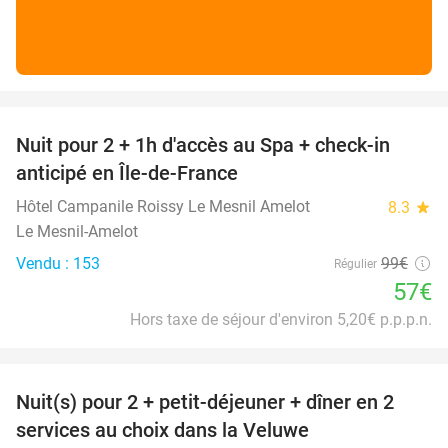
favorite_border
Nuit pour 2 + 1h d'accès au Spa + check-in
42%
anticipé en Île-de-France
Hôtel Campanile Roissy Le Mesnil Amelot
8.3
star
Le Mesnil-Amelot
Vendu : 153
99€
Régulier
57€
Hors taxe de séjour d'environ 5,20€ p.p.p.n.
favorite_border
Nuit(s) pour 2 + petit-déjeuner + dîner en 2
22%
services au choix dans la Veluwe