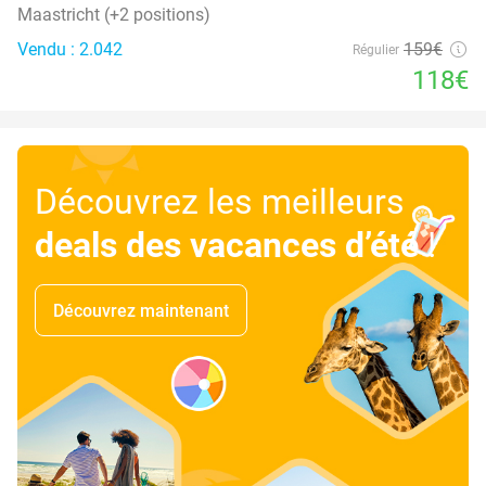
Maastricht (+2 positions)
Vendu : 2.042
159€
Régulier
118€
Découvrez les meilleurs
deals des vacances d’été
!
Découvrez maintenant