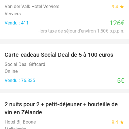
Van der Valk Hotel Verviers
9.4
star
Verviers
126€
Vendu : 411
Hors taxe de séjour d'environ 1,50€ p.p.p.n.
favorite_border
Carte-cadeau Social Deal de 5 à 100 euros
Social Deal Giftcard
Online
5€
Vendu : 76.835
favorite_border
2 nuits pour 2 + petit-déjeuner + bouteille de
55%
vin en Zélande
Hotel Bij Boone
9.4
star