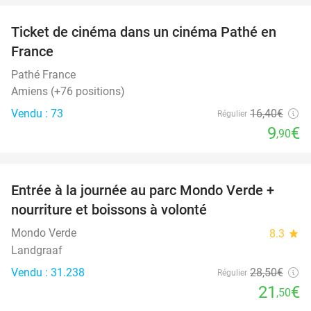
Ticket de cinéma dans un cinéma Pathé en
40%
France
Pathé France
Amiens (+76 positions)
Vendu : 73
16
,40
€
Régulier
9
€
,90
favorite_border
Entrée à la journée au parc Mondo Verde +
25%
nourriture et boissons à volonté
Mondo Verde
8.3
star
Landgraaf
Vendu : 31.238
28
,50
€
Régulier
21
€
,50