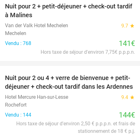
Nuit pour 2 + petit-déjeuner + check-out tardif
à Malines
Van der Valk Hotel Mechelen
9.7
star
Mechelen
141€
Vendu : 768
Hors taxe de séjour d'environ 7,75€ p.p.p.n.
favorite_border
Nuit pour 2 ou 4 + verre de bienvenue + petit-
déjeuner + check-out tardif dans les Ardennes
Hotel Mercure Han-sur-Lesse
9.4
star
Rochefort
144€
Vendu : 144
Hors taxe de séjour d'environ 2,50 € p.p.p.n. et frais de
stationnement de 18 € p.j.