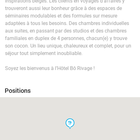
inspirations belges. Les clients en voyages d'affaires y
trouveront aussi leur bonheur grâce à des espaces de
séminaires modulables et des formules sur mesure
adaptées à tous les besoins. Des chambres individuelles
aux suites, en passant par des studios et des chambres
familiales en duplex de 4 personnes, chacun(e) y trouve
son cocon. Un lieu unique, chaleureux et complet, pour un
séjour tout simplement inoubliable.
Soyez les bienvenus à l’Hôtel Bô Rivage !
Positions
food