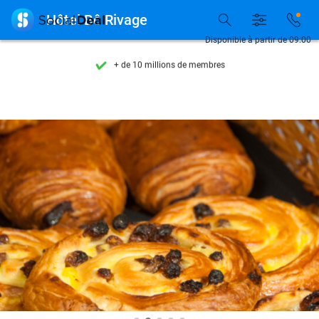
Découvrez + de 15.000 deals

Hôtel Bô Rivage
Disponible 7 jours par semaine
Disponible à partir de 09:00
+ de 10 millions de membres
9,4
basé sur
205 794 avis
Découvrez + de 15.000 deals
Disponible 7 jours par semaine
+ de 10 millions de membres