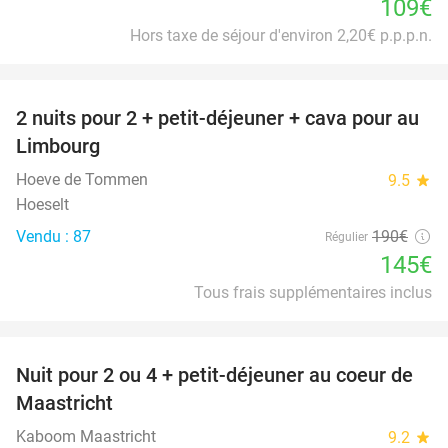
109€
Hors taxe de séjour d'environ 2,20€ p.p.p.n.
favorite_border
2 nuits pour 2 + petit-déjeuner + cava pour au
24%
Limbourg
Hoeve de Tommen
9.5
star
Hoeselt
Vendu : 87
190€
Régulier
145€
Tous frais supplémentaires inclus
favorite_border
Nuit pour 2 ou 4 + petit-déjeuner au coeur de
26%
Maastricht
Kaboom Maastricht
9.2
star