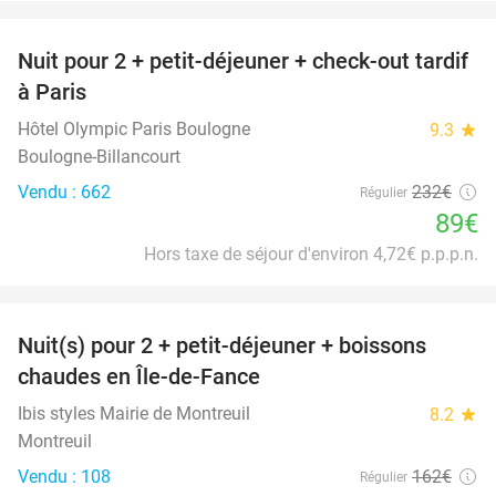
favorite_border
Nuit pour 2 + petit-déjeuner + check-out tardif
62%
à Paris
Hôtel Olympic Paris Boulogne
9.3
star
Boulogne-Billancourt
Vendu : 662
232€
Régulier
89€
Hors taxe de séjour d'environ 4,72€ p.p.p.n.
favorite_border
Nuit(s) pour 2 + petit-déjeuner + boissons
33%
chaudes en Île-de-Fance
Ibis styles Mairie de Montreuil
8.2
star
Montreuil
Vendu : 108
162€
Régulier