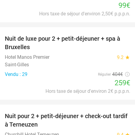
99€
Hors taxe de séjour d'environ 2,50€ p.p.p.n.
favorite_border
Nuit de luxe pour 2 + petit-déjeuner + spa à
36%
Bruxelles
Hotel Manos Premier
9.2
star
Saint-Gilles
Vendu : 29
404€
Régulier
259€
Hors taxe de séjour d'environ 2€ p.p.p.n.
favorite_border
Nuit pour 2 + petit-déjeuner + check-out tardif
36%
à Terneuzen
Churchill Hotel Terneuzen
9.4
star