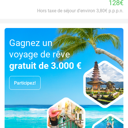
128€
Hors taxe de séjour d'environ 3,80€ p.p.p.n.
Gagnez un
voyage de rêve
gratuit de 3.000 €
Participez!