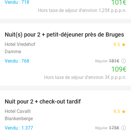
101€
Vendu : 718
Hors taxe de séjour d'environ 1,25€ p.p.p.n.
favorite_border
Nuit(s) pour 2 + petit-déjeuner près de Bruges
40%
Hotel Vredehof
9.5
star
Damme
Vendu : 768
181€
Régulier
109€
Hors taxe de séjour d'environ 3€ p.p.p.n.
favorite_border
Nuit pour 2 + check-out tardif
43%
Hotel Cavalli
9.3
star
Blankenberge
Vendu : 1.377
175€
Régulier