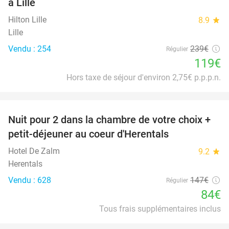
à Lille
Hilton Lille
8.9
star
Lille
Vendu : 254
239€
Régulier
119€
Hors taxe de séjour d'environ 2,75€ p.p.p.n.
favorite_border
Nuit pour 2 dans la chambre de votre choix +
43%
petit-déjeuner au coeur d'Herentals
Hotel De Zalm
9.2
star
Herentals
Vendu : 628
147€
Régulier
84€
Tous frais supplémentaires inclus
favorite_border