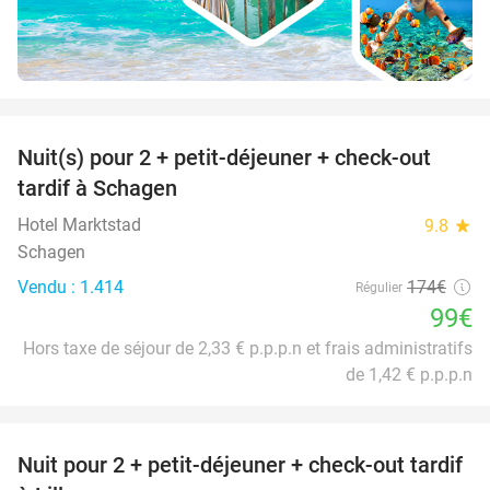
favorite_border
Nuit(s) pour 2 + petit-déjeuner + check-out
43%
tardif à Schagen
Hotel Marktstad
9.8
star
Schagen
Vendu : 1.414
174€
Régulier
99€
Hors taxe de séjour de 2,33 € p.p.p.n et frais administratifs
de 1,42 € p.p.p.n
favorite_border
Nuit pour 2 + petit-déjeuner + check-out tardif
50%