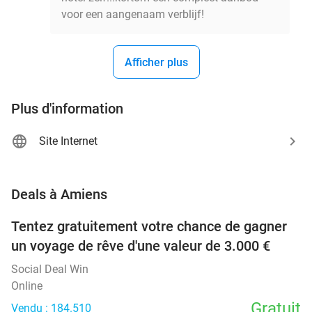
voor een aangenaam verblijf!
Afficher plus
Plus d'information
Site Internet
favorite_border
Deals à Amiens
Tentez gratuitement votre chance de gagner
un voyage de rêve d'une valeur de 3.000 €
Social Deal Win
Online
Gratuit
Vendu : 184.510