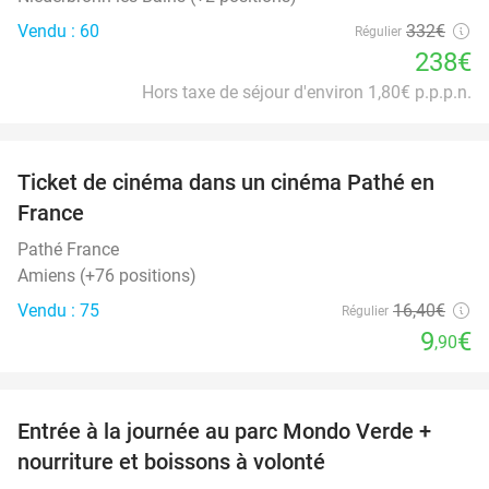
Vendu : 60
332€
Régulier
238€
Hors taxe de séjour d'environ 1,80€ p.p.p.n.
favorite_border
Ticket de cinéma dans un cinéma Pathé en
40%
France
Pathé France
Amiens (+76 positions)
Vendu : 75
16
,40
€
Régulier
9
€
,90
favorite_border
Entrée à la journée au parc Mondo Verde +
25%
nourriture et boissons à volonté