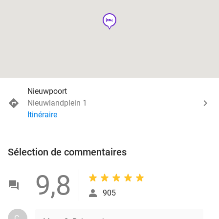
hotel
Nieuwpoort
Nieuwlandplein 1
Itinéraire
Sélection de commentaires
9,8
905
C.