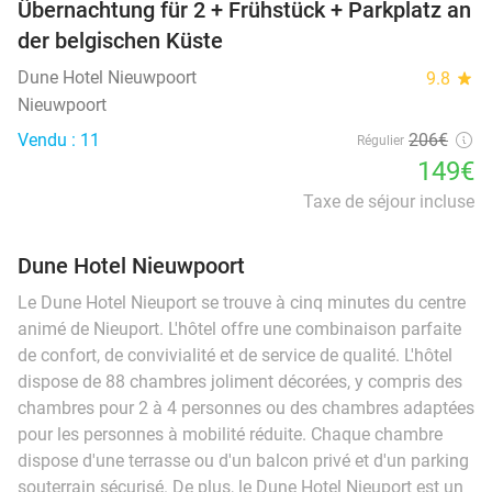
Übernachtung für 2 + Frühstück + Parkplatz an
der belgischen Küste
Dune Hotel Nieuwpoort
9.8
star
Nieuwpoort
Vendu : 11
206€
Régulier
149€
Taxe de séjour incluse
Dune Hotel Nieuwpoort
Le Dune Hotel Nieuport se trouve à cinq minutes du centre
animé de Nieuport. L'hôtel offre une combinaison parfaite
de confort, de convivialité et de service de qualité. L'hôtel
dispose de 88 chambres joliment décorées, y compris des
chambres pour 2 à 4 personnes ou des chambres adaptées
pour les personnes à mobilité réduite. Chaque chambre
dispose d'une terrasse ou d'un balcon privé et d'un parking
souterrain sécurisé. De plus, le Dune Hotel Nieuport est un