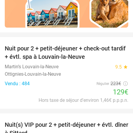
favorite_border
Nuit pour 2 + petit-déjeuner + check-out tardif
42%
+ évtl. spa à Louvain-la-Neuve
Martin’s Louvain-la-Neuve
9.5
star
Ottignies-Louvain-la-Neuve
Vendu : 484
223€
Régulier
129€
Hors taxe de séjour d'environ 1,46€ p.p.p.n.
favorite_border
Nuit(s) VIP pour 2 + petit-déjeuner + évtl. dîner
33%
à Sittard