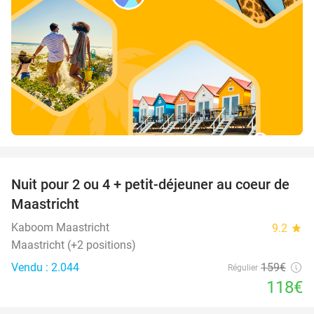
favorite_border
Nuit pour 2 ou 4 + petit-déjeuner au coeur de
26%
Maastricht
Kaboom Maastricht
9.2
star
Maastricht (+2 positions)
Vendu : 2.044
159€
Régulier
118€
favorite_border