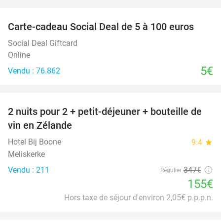
favorite_border
Carte-cadeau Social Deal de 5 à 100 euros
Social Deal Giftcard
Online
5€
Vendu : 76.862
favorite_border
2 nuits pour 2 + petit-déjeuner + bouteille de
55%
vin en Zélande
Hotel Bij Boone
9.4
star
Meliskerke
Vendu : 211
347€
Régulier
155€
Hors taxe de séjour d'environ 2,05€ p.p.p.n.
favorite_border