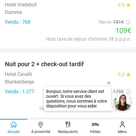
Hotel Vredehof
9.5
star
Damme
Vendu : 768
181€
Régulier
109€
Hors taxe de séjour d'environ 3€ p.p.p.n.
favorite_border
Nuit pour 2 + check-out tardif
43%
Hotel Cavalli
9.3
star
Blankenberge
Vendu : 1.377
175€
Régulier
99€
Hors taxe de séjour d'environ 2,50€ p.p.p.n.
favorite_border
Accueil
À proximité
Restaurants
Hôtels
Menu
Nuit de luxe pour 2 + petit-déjeuner + spa à
36%