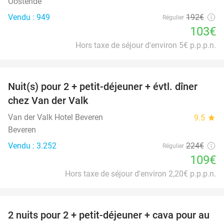
Oostende
Vendu : 949
192€
Régulier
103€
Hors taxe de séjour d'environ 5€ p.p.p.n.
favorite_border
Nuit(s) pour 2 + petit-déjeuner + évtl. dîner
51%
chez Van der Valk
Van der Valk Hotel Beveren
9.5
star
Beveren
Vendu : 3.252
224€
Régulier
109€
Hors taxe de séjour d'environ 2,20€ p.p.p.n.
favorite_border
2 nuits pour 2 + petit-déjeuner + cava pour au
24%