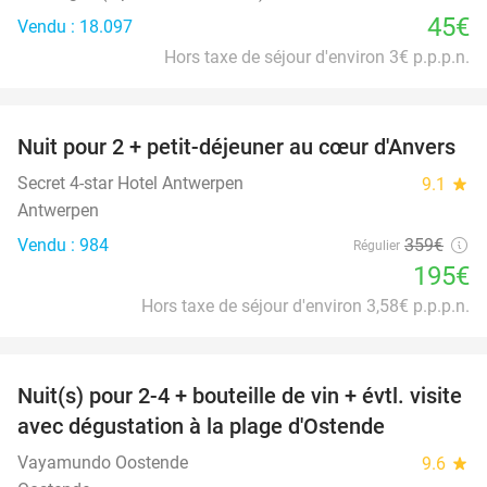
45€
Vendu : 18.097
Hors taxe de séjour d'environ 3€ p.p.p.n.
favorite_border
Nuit pour 2 + petit-déjeuner au cœur d'Anvers
46%
Secret 4-star Hotel Antwerpen
9.1
star
Antwerpen
Vendu : 984
359€
Régulier
195€
Hors taxe de séjour d'environ 3,58€ p.p.p.n.
favorite_border
Nuit(s) pour 2-4 + bouteille de vin + évtl. visite
46%
avec dégustation à la plage d'Ostende
Vayamundo Oostende
9.6
star