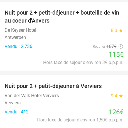
Nuit pour 2 + petit-déjeuner + bouteille de vin
31%
au coeur d'Anvers
De Keyser Hotel
8.0
star
Antwerpen
Vendu : 2.736
167€
Régulier
115€
Hors taxe de séjour d'environ 3€ p.p.p.n.
favorite_border
Nuit pour 2 + petit-déjeuner à Verviers
Van der Valk Hotel Verviers
9.4
star
Verviers
126€
Vendu : 412
Hors taxe de séjour d'environ 1,50€ p.p.p.n.