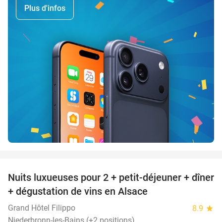
Plus d'infos
favorite_border
Nuits luxueuses pour 2 + petit-déjeuner + dîner
28%
+ dégustation de vins en Alsace
Grand Hôtel Filippo
8.9
star
Niederbronn-les-Bains (+2 positions)