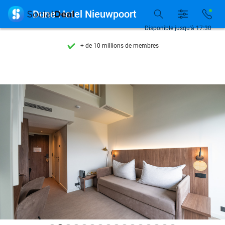
Découvrez + de 15.000 deals

Dune Hotel Nieuwpoort
Disponible 7 jours par semaine
Disponible jusqu'à 17:30
+ de 10 millions de membres
9,4
basé sur
206 043 avis
Découvrez + de 15.000 deals
Disponible 7 jours par semaine
+ de 10 millions de membres