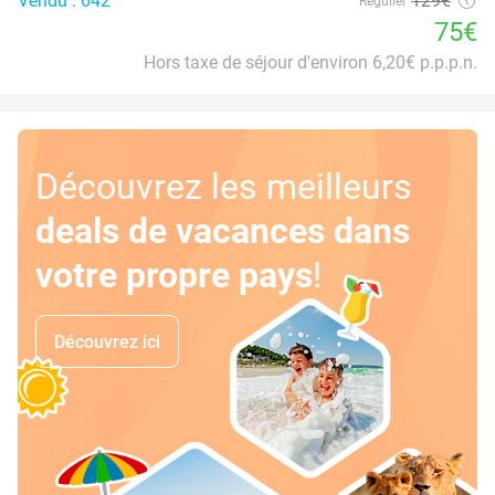
Vendu : 642
129€
Régulier
75€
Hors taxe de séjour d'environ 6,20€ p.p.p.n.
Découvrez les meilleurs
deals de vacances dans
votre propre pays
!
Découvrez ici