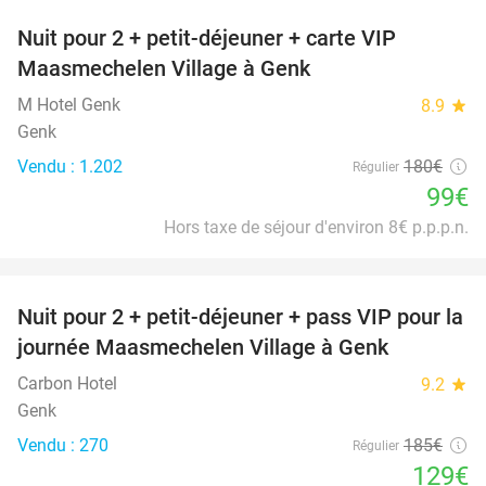
Nuit pour 2 + petit-déjeuner + carte VIP
45%
Maasmechelen Village à Genk
M Hotel Genk
8.9
star
Genk
Vendu : 1.202
180€
Régulier
99€
Hors taxe de séjour d'environ 8€ p.p.p.n.
favorite_border
Nuit pour 2 + petit-déjeuner + pass VIP pour la
30%
journée Maasmechelen Village à Genk
Carbon Hotel
9.2
star
Genk
Vendu : 270
185€
Régulier
129€