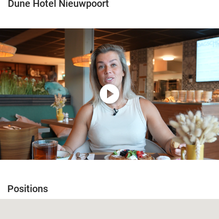
Dune Hotel Nieuwpoort
play_circle
Positions