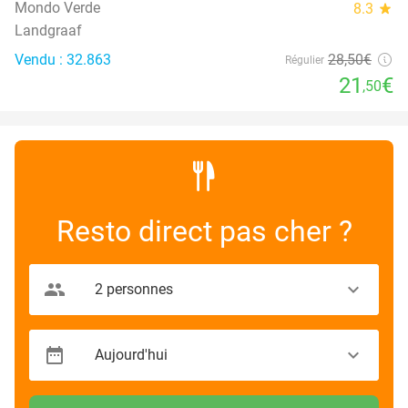
Mondo Verde
8.3
star
Landgraaf
Vendu : 32.863
28
,50
€
Régulier
21
€
,50
Resto direct pas cher ?