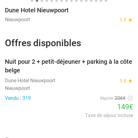
Dune Hotel Nieuwpoort
Nieuwpoort
9.8
star
Offres disponibles
favorite_border
Nuit pour 2 + petit-déjeuner + parking à la côte
belge
Dune Hotel Nieuwpoort
9.8
star
Nieuwpoort
Vendu : 319
206€
Régulier
149€
Taxe de séjour incluse
favorite_border