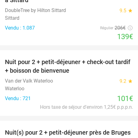
DoubleTree by Hilton Sittard
9.5
star
Sittard
Vendu : 1.087
206€
Régulier
139€
favorite_border
Nuit pour 2 + petit-déjeuner + check-out tardif
+ boisson de bienvenue
Van der Valk Waterloo
9.2
star
Waterloo
101€
Vendu : 721
Hors taxe de séjour d'environ 1,25€ p.p.p.n.
favorite_border
Nuit(s) pour 2 + petit-déjeuner près de Bruges
40%