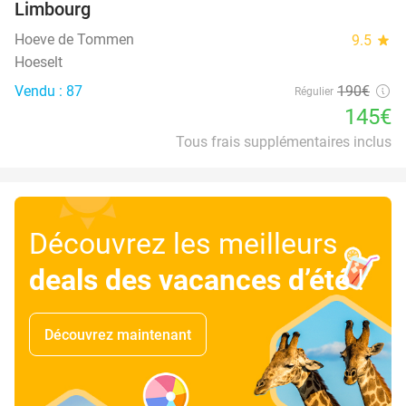
Limbourg
Hoeve de Tommen
9.5
star
Hoeselt
Vendu : 87
190€
Régulier
145€
Tous frais supplémentaires inclus
Découvrez les meilleurs
deals des vacances d’été
!
Découvrez maintenant