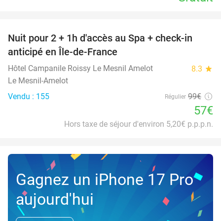
favorite_border
Nuit pour 2 + 1h d'accès au Spa + check-in
42%
anticipé en Île-de-France
Hôtel Campanile Roissy Le Mesnil Amelot
8.3
star
Le Mesnil-Amelot
Vendu : 155
99€
Régulier
57€
Hors taxe de séjour d'environ 5,20€ p.p.p.n.
Gagnez un iPhone 17 Pro
aujourd'hui