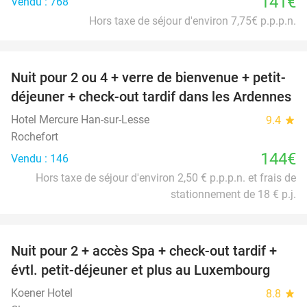
141€
Vendu : 768
Hors taxe de séjour d'environ 7,75€ p.p.p.n.
favorite_border
Nuit pour 2 ou 4 + verre de bienvenue + petit-
déjeuner + check-out tardif dans les Ardennes
Hotel Mercure Han-sur-Lesse
9.4
star
Rochefort
144€
Vendu : 146
Hors taxe de séjour d'environ 2,50 € p.p.p.n. et frais de
stationnement de 18 € p.j.
favorite_border
Nuit pour 2 + accès Spa + check-out tardif +
17%
évtl. petit-déjeuner et plus au Luxembourg
Koener Hotel
8.8
star