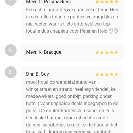
Mevr. C. Pelsmaekers
Een echte aanrader,we gaan zeker terug.Hier
is echt alles tot in de puntjes verzorgd,ik zou
niet weten waar er iets ontbreekt,een top
locatie dus chapeau voor Peter en Heidi👌👌
K.
Mevr. K. Bracque
B.
Dhr. B. Suy
mooi hotel op wandelafstand van
winkelstraat en strand, heel erg vriendelijke
medewerkers, goed ontbijt, parking onder
hotel ( voor bepaalde deals inbegrepen in de
prijs). De duplex kamers zijn super en er is
een leuke bar met mooi uitzicht over de
duinen. scootertjes en e-bikes te huur bij het
hotel zelf...kortom een compleet aanbod