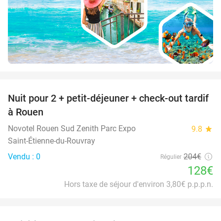
favorite_border
Nuit pour 2 + petit-déjeuner + check-out tardif
37%
à Rouen
Novotel Rouen Sud Zenith Parc Expo
9.8
star
Saint-Étienne-du-Rouvray
Vendu : 0
204€
Régulier
128€
Hors taxe de séjour d'environ 3,80€ p.p.p.n.
favorite_border