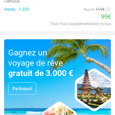
Clervaux
Vendu : 1.255
119€
Régulier
99€
Tous frais supplémentaires inclus
Gagnez un
voyage de rêve
gratuit de 3.000 €
Participez!