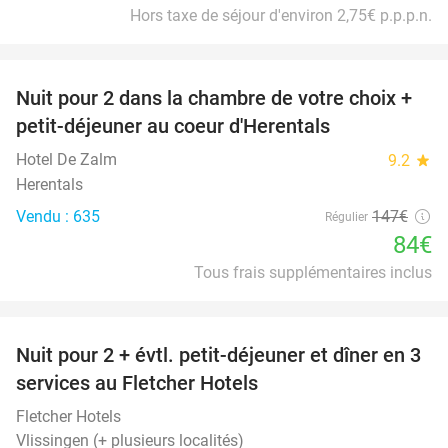
Hors taxe de séjour d'environ 2,75€ p.p.p.n.
favorite_border
Nuit pour 2 dans la chambre de votre choix +
43%
petit-déjeuner au coeur d'Herentals
Hotel De Zalm
9.2
star
Herentals
Vendu : 635
147€
Régulier
84€
Tous frais supplémentaires inclus
favorite_border
Nuit pour 2 + évtl. petit-déjeuner et dîner en 3
services au Fletcher Hotels
Fletcher Hotels
Vlissingen (+ plusieurs localités)