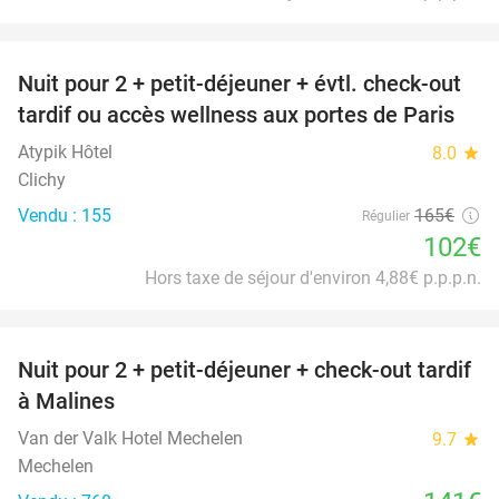
favorite_border
Nuit pour 2 + petit-déjeuner + évtl. check-out
38%
tardif ou accès wellness aux portes de Paris
Atypik Hôtel
8.0
star
Clichy
Vendu : 155
165€
Régulier
102€
Hors taxe de séjour d'environ 4,88€ p.p.p.n.
favorite_border
Nuit pour 2 + petit-déjeuner + check-out tardif
à Malines
Van der Valk Hotel Mechelen
9.7
star
Mechelen