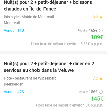
Nuit(s) pour 2 + petit-déjeuner + boissons
33%
chaudes en Île-de-Fance
Ibis styles Mairie de Montreuil
8.2
star
Montreuil
Vendu : 110
162€
Régulier
109€
Hors taxe de séjour d'environ 5,53€ p.p.p.n.
favorite_border
Nuit(s) pour 2 + petit-déjeuner + dîner en 2
22%
services au choix dans la Veluwe
Hotel-Restaurant de Wipselberg
7.7
star
Beekbergen
Vendu : 423
186€
Régulier
145€
Hors taxe de séjour d'environ 3€ p.p.p.n.