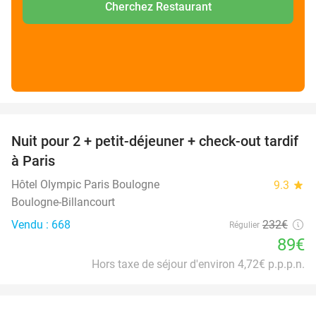
Cherchez Restaurant
favorite_border
Nuit pour 2 + petit-déjeuner + check-out tardif
62%
à Paris
Hôtel Olympic Paris Boulogne
9.3
star
Boulogne-Billancourt
Vendu : 668
232€
Régulier
89€
Hors taxe de séjour d'environ 4,72€ p.p.p.n.
favorite_border