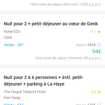
Hors taxe de séjour d'environ 7,50€ p.p.p.n.
favorite_border
Nuit pour 2 + petit-déjeuner au cœur de Genk
33%
Hotel ECU
9.1
star
Genk
Vendu : 287
141€
Régulier
94€
Hors taxe de séjour d'environ 8€ p.p.p.n.
favorite_border
Nuit pour 2 à 6 personnes + évtl. petit-
42%
déjeuner + parking à La Haye
The Hague Teleport Hotel
9.0
star
Den Haag