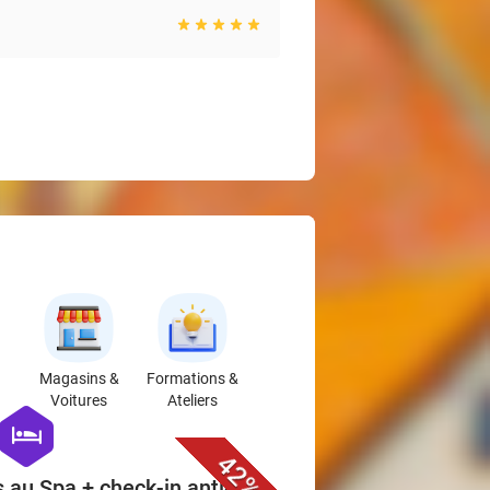
Magasins &
Formations &
Voitures
Ateliers
favorite_border
hexagon
hotel
42%
s au Spa + check-in anticipé