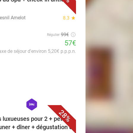
esnil Amelot
8.3
star
99€
Régulier
57€
axe de séjour d'environ 5,20€ p.p.p.n.
favorite_border
hexagon
hotel
28%
s luxueuses pour 2 + petit-
uner + dîner + dégustation de