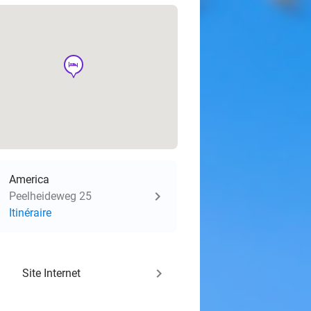
hotel
America
Peelheideweg 25
Itinéraire
keyboard_arrow_right
Site Internet