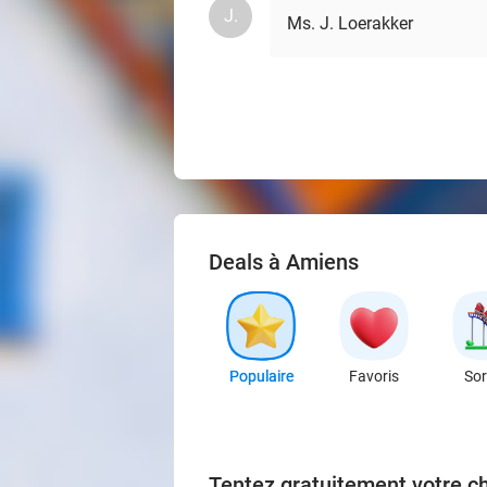
J.
Ms. J. Loerakker
Deals à Amiens
Populaire
Favoris
Sor
Tentez gratuitement votre c