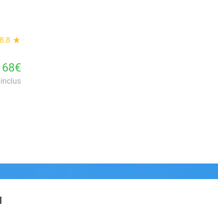
8.8
star
168€
inclus
l