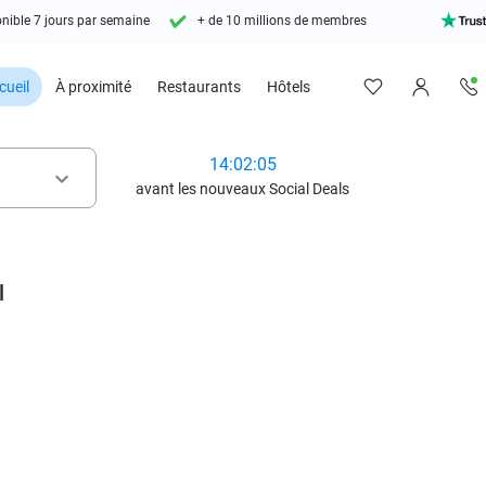
nible 7 jours par semaine
+ de 10 millions de membres
cueil
À proximité
Restaurants
Hôtels
14:02:03
keyboard_arrow_down
avant les nouveaux Social Deals
l
favorite_border