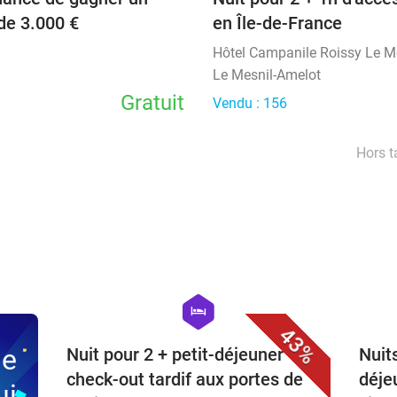
de 3.000 €
en Île-de-France
Hôtel Campanile Roissy Le M
Le Mesnil-Amelot
Gratuit
Vendu : 156
Hors t
favorite_border
hexagon
hotel
43%
ne
Nuit pour 2 + petit-déjeuner +
Nuit
check-out tardif aux portes de
déje
ui