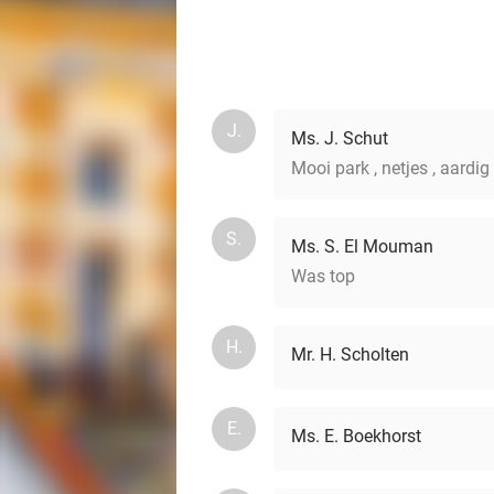
J.
Ms. J. Schut
Mooi park , netjes , aardi
S.
Ms. S. El Mouman
Was top
H.
Mr. H. Scholten
E.
Ms. E. Boekhorst