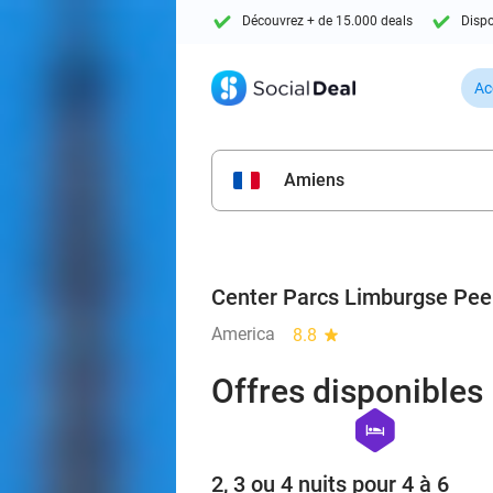
Découvrez + de 15.000 deals
Dispo
Ac
Amiens
Center Parcs Limburgse Pee
America
8.8
star
Offres disponibles
hexagon
hotel
2, 3 ou 4 nuits pour 4 à 6