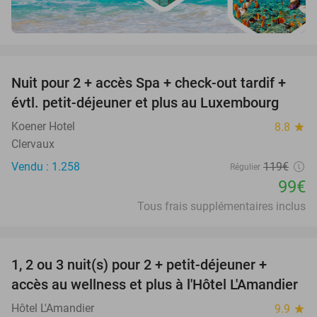
favorite_border
Nuit pour 2 + accès Spa + check-out tardif +
17%
évtl. petit-déjeuner et plus au Luxembourg
Koener Hotel
8.8
star
Clervaux
Vendu : 1.258
119€
Régulier
99€
Tous frais supplémentaires inclus
favorite_border
1, 2 ou 3 nuit(s) pour 2 + petit-déjeuner +
32%
NEW
accès au wellness et plus à l'Hôtel L'Amandier
TODAY
Hôtel L'Amandier
9.9
star