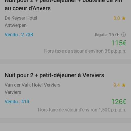
31%
au coeur d'Anvers
De Keyser Hotel
8.0
star
Antwerpen
Vendu : 2.738
167€
Régulier
115€
Hors taxe de séjour d'environ 3€ p.p.p.n.
favorite_border
Nuit pour 2 + petit-déjeuner à Verviers
Van der Valk Hotel Verviers
9.4
star
Verviers
126€
Vendu : 413
Hors taxe de séjour d'environ 1,50€ p.p.p.n.
favorite_border