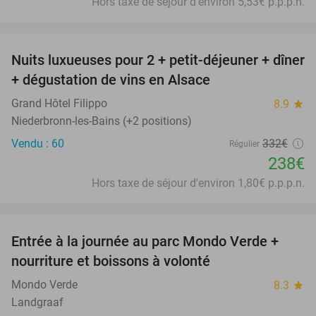
Hors taxe de séjour d'environ 5,53€ p.p.p.n.
favorite_border
Nuits luxueuses pour 2 + petit-déjeuner + dîner
28%
+ dégustation de vins en Alsace
Grand Hôtel Filippo
8.9
star
Niederbronn-les-Bains (+2 positions)
Vendu : 60
332€
Régulier
238€
Hors taxe de séjour d'environ 1,80€ p.p.p.n.
favorite_border
Entrée à la journée au parc Mondo Verde +
25%
nourriture et boissons à volonté
Mondo Verde
8.3
star
Landgraaf