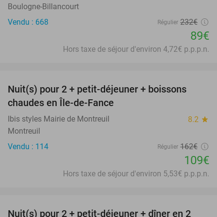
Boulogne-Billancourt
Vendu : 668
232€
Régulier
89€
Hors taxe de séjour d'environ 4,72€ p.p.p.n.
favorite_border
Nuit(s) pour 2 + petit-déjeuner + boissons
33%
chaudes en Île-de-Fance
Ibis styles Mairie de Montreuil
8.2
star
Montreuil
Vendu : 114
162€
Régulier
109€
Hors taxe de séjour d'environ 5,53€ p.p.p.n.
favorite_border
Nuit(s) pour 2 + petit-déjeuner + dîner en 2