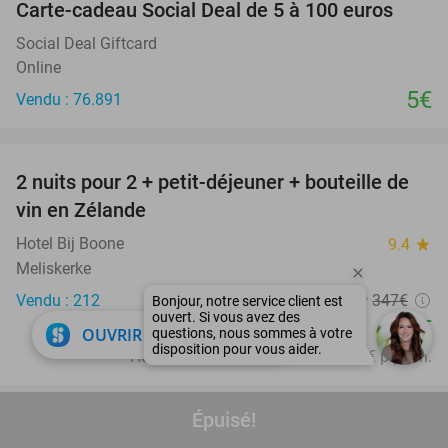
Carte-cadeau Social Deal de 5 à 100 euros
Social Deal Giftcard
Online
5€
Vendu : 76.891
favorite_border
2 nuits pour 2 + petit-déjeuner + bouteille de
55%
vin en Zélande
Hotel Bij Boone
9.4
star
Meliskerke
Vendu : 212
347€
Régulier
155€
close
OUVRIR DANS L'APPLI
Hors taxe de séjour d'environ 2,05€ p.p.p.n.
favorite_border
Épuisé!
Nuit pour 2 + petit-déjeuner + carte VIP
45%