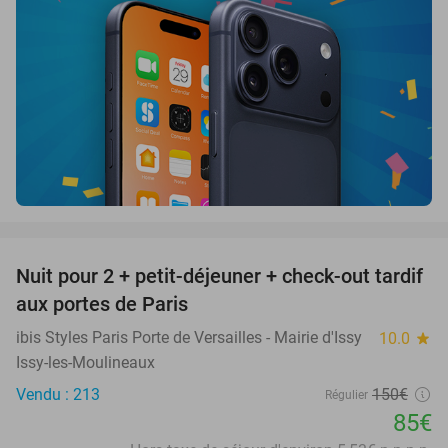
favorite_border
Nuit pour 2 + petit-déjeuner + check-out tardif
43%
aux portes de Paris
ibis Styles Paris Porte de Versailles - Mairie d'Issy
10.0
star
Issy-les-Moulineaux
Vendu : 213
150€
Régulier
85€