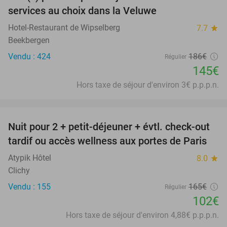
22%
services au choix dans la Veluwe
Hotel-Restaurant de Wipselberg
7.7
star
Beekbergen
Vendu : 424
186€
Régulier
145€
Hors taxe de séjour d'environ 3€ p.p.p.n.
favorite_border
Nuit pour 2 + petit-déjeuner + évtl. check-out
38%
tardif ou accès wellness aux portes de Paris
Atypik Hôtel
8.0
star
Clichy
Vendu : 155
165€
Régulier
102€
Hors taxe de séjour d'environ 4,88€ p.p.p.n.