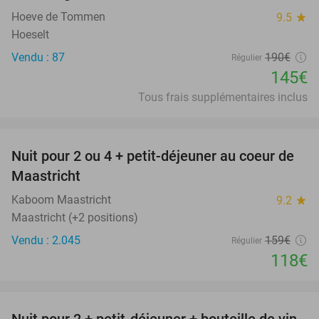
Hoeve de Tommen
9.5
star
Hoeselt
Vendu : 87
190€
Régulier
145€
Tous frais supplémentaires inclus
favorite_border
Nuit pour 2 ou 4 + petit-déjeuner au coeur de
26%
Maastricht
Kaboom Maastricht
9.2
star
Maastricht (+2 positions)
Vendu : 2.045
159€
Régulier
118€
favorite_border
Nuit pour 2 + petit-déjeuner + bouteille de vin