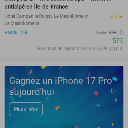
42%
anticipé en Île-de-France
Hôtel Campanile Roissy Le Mesnil Amelot
8.3
star
Le Mesnil-Amelot
Vendu : 156
99€
Régulier
57€
Hors taxe de séjour d'environ 5,20€ p.p.p.n.
Gagnez un iPhone 17 Pro
aujourd'hui
Plus d'infos