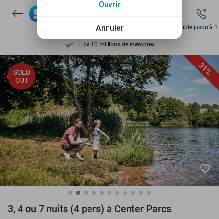
Ouvrir
Découvrez + de 15.000 deals
Disponible 7 jours par semaine
Annuler
Disponible jusqu'à 1
+ de 10 millions de membres
9,4
basé sur
206 265 avis
31%
SOLD
Découvrez + de 15.000 deals
OUT
Disponible 7 jours par semaine
+ de 10 millions de membres
favorite_border
3, 4 ou 7 nuits (4 pers) à Center Parcs