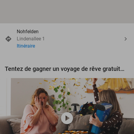
Nohfelden
Lindenallee 1
Itinéraire
Tentez de gagner un voyage de rêve gratuit d'une valeur de 3.000 € !
play_circle