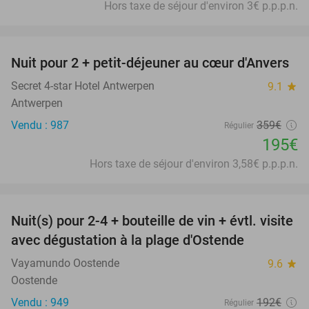
Hors taxe de séjour d'environ 3€ p.p.p.n.
favorite_border
Nuit pour 2 + petit-déjeuner au cœur d'Anvers
46%
Secret 4-star Hotel Antwerpen
9.1
star
Antwerpen
Vendu : 987
359€
Régulier
195€
Hors taxe de séjour d'environ 3,58€ p.p.p.n.
favorite_border
Nuit(s) pour 2-4 + bouteille de vin + évtl. visite
46%
avec dégustation à la plage d'Ostende
Vayamundo Oostende
9.6
star
Oostende
Vendu : 949
192€
Régulier