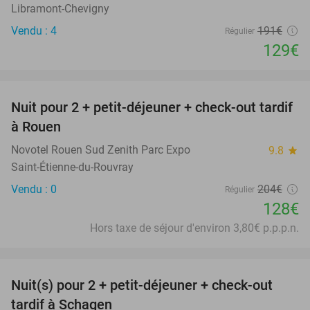
Libramont-Chevigny
Vendu : 4
191€
Régulier
129€
favorite_border
Nuit pour 2 + petit-déjeuner + check-out tardif
37%
à Rouen
Novotel Rouen Sud Zenith Parc Expo
9.8
star
Saint-Étienne-du-Rouvray
Vendu : 0
204€
Régulier
128€
Hors taxe de séjour d'environ 3,80€ p.p.p.n.
favorite_border
Nuit(s) pour 2 + petit-déjeuner + check-out
43%
tardif à Schagen