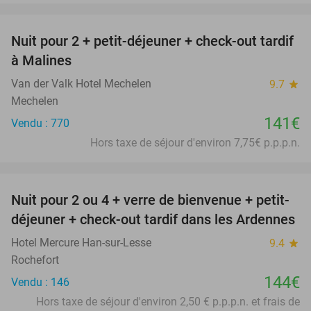
favorite_border
Nuit pour 2 + petit-déjeuner + check-out tardif
à Malines
Van der Valk Hotel Mechelen
9.7
star
Mechelen
141€
Vendu : 770
Hors taxe de séjour d'environ 7,75€ p.p.p.n.
favorite_border
Nuit pour 2 ou 4 + verre de bienvenue + petit-
déjeuner + check-out tardif dans les Ardennes
Hotel Mercure Han-sur-Lesse
9.4
star
Rochefort
144€
Vendu : 146
Hors taxe de séjour d'environ 2,50 € p.p.p.n. et frais de