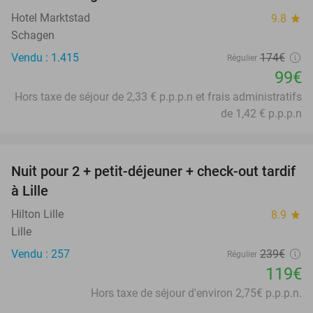
Hotel Marktstad
9.8
star
Schagen
Vendu : 1.415
174€
Régulier
99€
Hors taxe de séjour de 2,33 € p.p.p.n et frais administratifs
de 1,42 € p.p.p.n
favorite_border
Nuit pour 2 + petit-déjeuner + check-out tardif
50%
à Lille
Hilton Lille
8.9
star
Lille
Vendu : 257
239€
Régulier
119€
Hors taxe de séjour d'environ 2,75€ p.p.p.n.