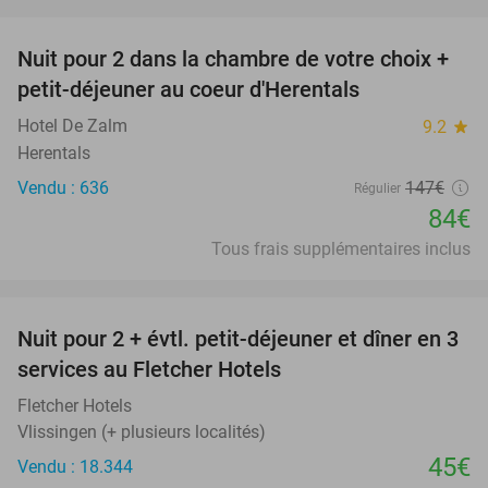
favorite_border
Nuit pour 2 dans la chambre de votre choix +
43%
petit-déjeuner au coeur d'Herentals
Hotel De Zalm
9.2
star
Herentals
Vendu : 636
147€
Régulier
84€
Tous frais supplémentaires inclus
favorite_border
Nuit pour 2 + évtl. petit-déjeuner et dîner en 3
services au Fletcher Hotels
Fletcher Hotels
Vlissingen (+ plusieurs localités)
45€
Vendu : 18.344