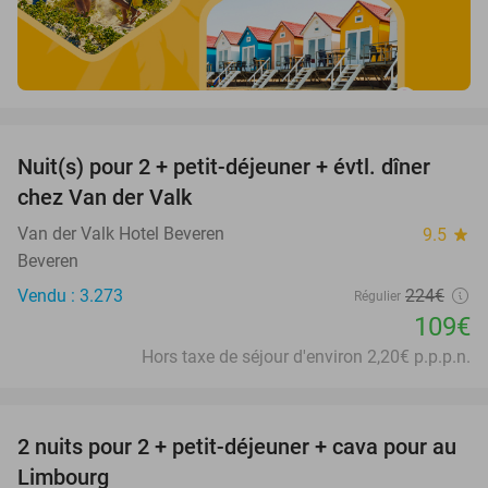
favorite_border
Nuit(s) pour 2 + petit-déjeuner + évtl. dîner
51%
chez Van der Valk
Van der Valk Hotel Beveren
9.5
star
Beveren
Vendu : 3.273
224€
Régulier
109€
Hors taxe de séjour d'environ 2,20€ p.p.p.n.
favorite_border
2 nuits pour 2 + petit-déjeuner + cava pour au
24%
Limbourg