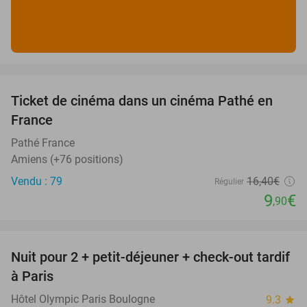
favorite_border
Ticket de cinéma dans un cinéma Pathé en
40%
France
Pathé France
Amiens (+76 positions)
Vendu : 79
16
,40
€
Régulier
9
€
,90
favorite_border
Nuit pour 2 + petit-déjeuner + check-out tardif
62%
à Paris
Hôtel Olympic Paris Boulogne
9.3
star