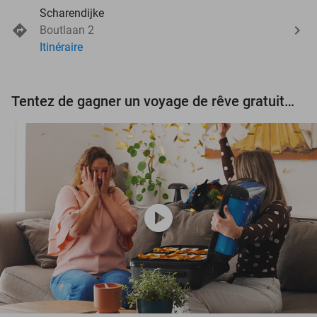
Scharendijke
Boutlaan 2
Itinéraire
Tentez de gagner un voyage de rêve gratuit d'une valeur de 3.000 € !
play_circle