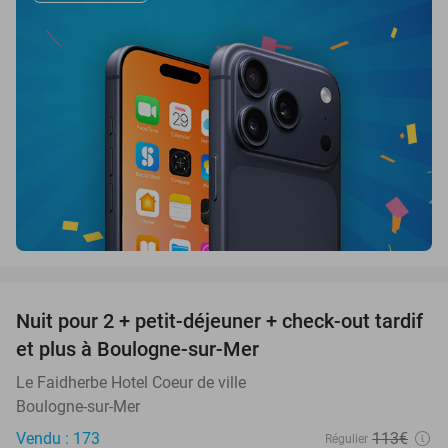
favorite_border
Nuit pour 2 + petit-déjeuner + check-out tardif
34%
et plus à Boulogne-sur-Mer
Le Faidherbe Hotel Coeur de ville
Boulogne-sur-Mer
Vendu : 173
113€
Régulier