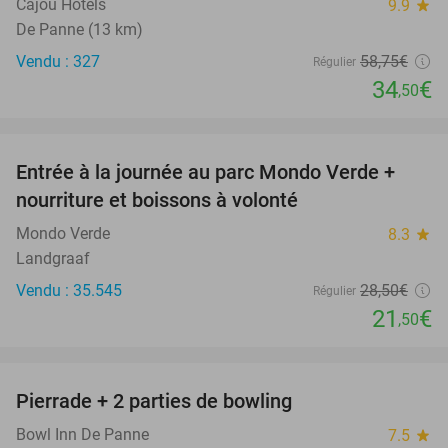
Cajou Hotels
9.9
star
De Panne (13 km)
Vendu : 327
58
,75
€
Régulier
34
€
,50
favorite_border
Entrée à la journée au parc Mondo Verde +
25%
nourriture et boissons à volonté
Mondo Verde
8.3
star
Landgraaf
Vendu : 35.545
28
,50
€
Régulier
21
€
,50
favorite_border
Pierrade + 2 parties de bowling
36%
Bowl Inn De Panne
7.5
star