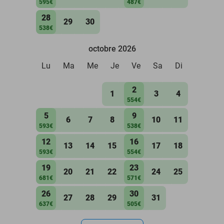
595€
487€
28
29
30
538€
octobre 2026
Lu
Ma
Me
Je
Ve
Sa
Di
2
1
3
4
554€
5
9
6
7
8
10
11
593€
538€
12
16
13
14
15
17
18
593€
554€
19
23
20
21
22
24
25
681€
571€
26
30
27
28
29
31
637€
505€