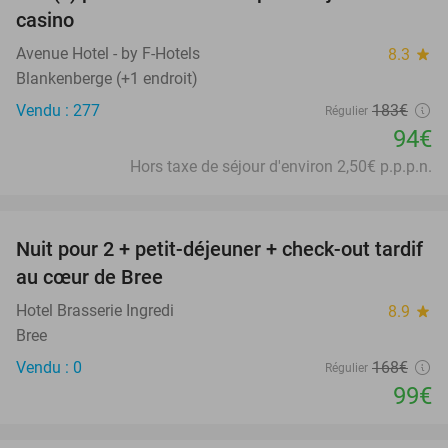
casino
Avenue Hotel - by F-Hotels
8.3
star
Blankenberge (+1 endroit)
Vendu : 277
183€
Régulier
94€
Hors taxe de séjour d'environ 2,50€ p.p.p.n.
favorite_border
Nuit pour 2 + petit-déjeuner + check-out tardif
41%
NEW
au cœur de Bree
TODAY
Hotel Brasserie Ingredi
8.9
star
Bree
Vendu : 0
168€
Régulier
99€
favorite_border