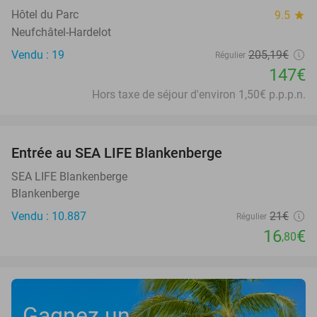
Hôtel du Parc
9.5
star
Neufchâtel-Hardelot
Vendu : 19
205
,19
€
Régulier
147€
Hors taxe de séjour d'environ 1,50€ p.p.p.n.
favorite_border
Entrée au SEA LIFE Blankenberge
20%
SEA LIFE Blankenberge
Blankenberge
Vendu : 10.887
21€
Régulier
16
€
,80
Gagnez un