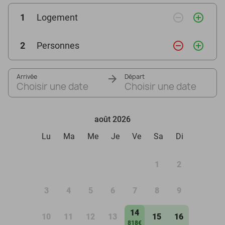
remove_circle_outline
add_circle_outline
1
Logement
remove_circle_outline
add_circle_outline
2
Personnes
Arrivée
Départ
Choisir une date
Choisir une date
août 2026
Lu
Ma
Me
Je
Ve
Sa
Di
1
2
3
4
5
6
7
8
9
14
10
11
12
13
15
16
818€