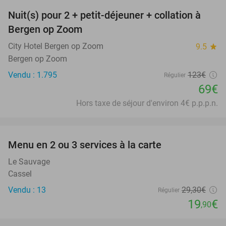
Nuit(s) pour 2 + petit-déjeuner + collation à
44%
Bergen op Zoom
City Hotel Bergen op Zoom
9.5
star
Bergen op Zoom
Vendu : 1.795
123€
Régulier
69€
Hors taxe de séjour d'environ 4€ p.p.p.n.
favorite_border
Menu en 2 ou 3 services à la carte
32%
Le Sauvage
Cassel
Vendu : 13
29
,30
€
Régulier
19
€
,90
favorite_border