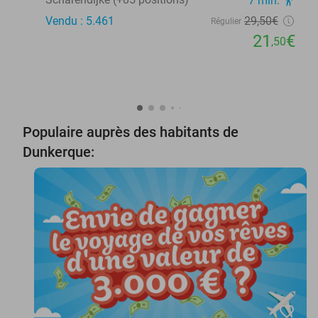
7 min.
directions_walk
Vendu : 5.461
29
,50
€
Régulier
21
€
,50
Populaire auprès des habitants de
Dunkerque:
favorite_border