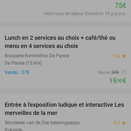
75€
Hors taxe de séjour d'environ 1€ p.p.p.n.
favorite_border
Lunch en 2 services au choix + café/thé ou
34%
menu en 4 services au choix
Brasserie Kommilfoo De Panne
9.6
star
De Panne (13 km)
Vendu : 378
30€
Régulier
19
€
,90
favorite_border
Entrée à l'exposition ludique et interactive Les
21%
merveilles de la mer
Wonderen van de Zee belevingsexpo
9.2
star
Koksijde