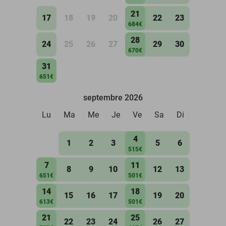
21
17
18
19
20
22
23
684€
28
24
25
26
27
29
30
670€
31
651€
septembre 2026
Lu
Ma
Me
Je
Ve
Sa
Di
4
1
2
3
5
6
515€
7
11
8
9
10
12
13
651€
501€
14
18
15
16
17
19
20
613€
501€
21
25
22
23
24
26
27