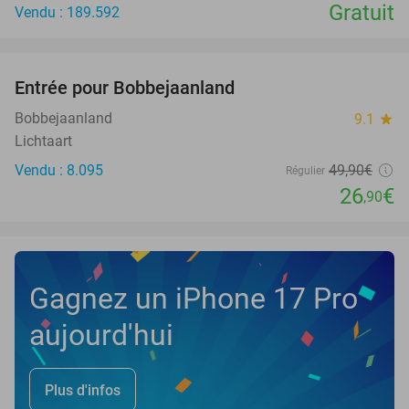
Gratuit
Vendu : 189.592
favorite_border
Entrée pour Bobbejaanland
46%
Bobbejaanland
9.1
star
Lichtaart
Vendu : 8.095
49
,90
€
Régulier
26
€
,90
Gagnez un iPhone 17 Pro
aujourd'hui
Plus d'infos