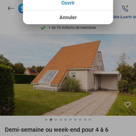
Ouvrir
Disponible 7 jours par semaine
+ de 10 millions de membres
Annuler
Disponible à partir d
9,4
basé sur
206 424 avis
Découvrez + de 15.000 deals
Disponible 7 jours par semaine
+ de 10 millions de membres
favorite_border
Demi-semaine ou week-end pour 4 à 6