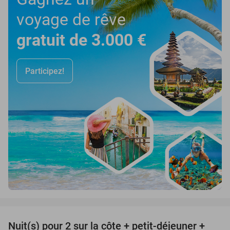
voyage de rêve
gratuit de 3.000 €
Participez!
favorite_border
Nuit(s) pour 2 sur la côte + petit-déjeuner +
49%