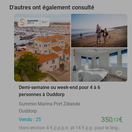
D'autres ont également consulté
favorite_border
Demi-semaine ou week-end pour 4 à 6
personnes à Ouddorp
Summio Marina Port Zélande
Ouddorp
350
€
Vendu : 25
,12
Hors environ 4 € p.p.p.n. et 14 € p.p. pour le linge de lit