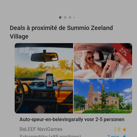
Deals à proximité de Summio Zeeland
Village
27%
favorite_border
Auto-speur-en-belevingsrally voor 2-5 personen
BeLEEF NaviGames
7.8
star
Scharendijke (+85 positions)