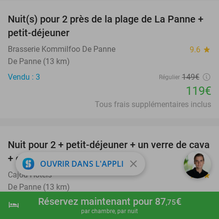
Nuit(s) pour 2 près de la plage de La Panne +
20%
petit-déjeuner
Brasserie Kommilfoo De Panne
9.6
star
De Panne (13 km)
Vendu : 3
149€
Régulier
119€
Tous frais supplémentaires inclus
favorite_border
Nuit pour 2 + petit-déjeuner + un verre de cava
45%
+ check-out tardif à La Panne
close
OUVRIR DANS L'APPLI
Cajou Hotels
9.9
star
De Panne (13 km)
Réservez maintenant pour 87
€
Vendu : 122
220€
,75
hotel
Régulier
shopping_cart
Réserver maintenant
navigate_next
par chambre, par nuit
122€