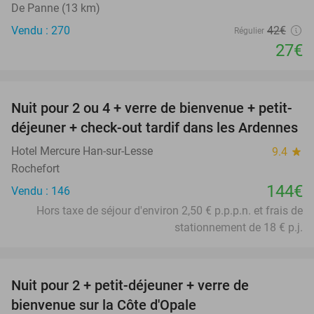
De Panne (13 km)
Vendu : 270
42€
Régulier
27€
favorite_border
Nuit pour 2 ou 4 + verre de bienvenue + petit-
déjeuner + check-out tardif dans les Ardennes
Hotel Mercure Han-sur-Lesse
9.4
star
Rochefort
144€
Vendu : 146
Hors taxe de séjour d'environ 2,50 € p.p.p.n. et frais de
stationnement de 18 € p.j.
favorite_border
Nuit pour 2 + petit-déjeuner + verre de
28%
bienvenue sur la Côte d'Opale