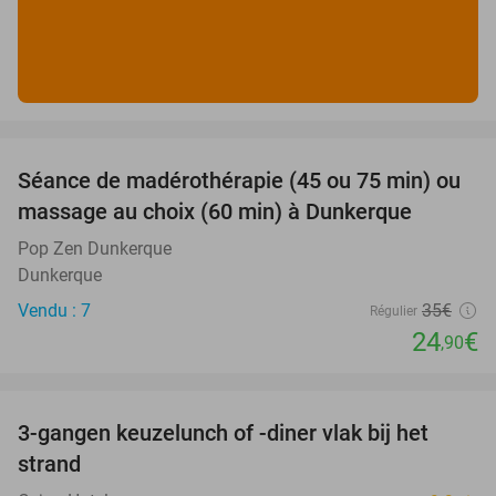
favorite_border
Séance de madérothérapie (45 ou 75 min) ou
29%
massage au choix (60 min) à Dunkerque
Pop Zen Dunkerque
Dunkerque
Vendu : 7
35€
Régulier
24
€
,90
favorite_border
3-gangen keuzelunch of -diner vlak bij het
41%
strand