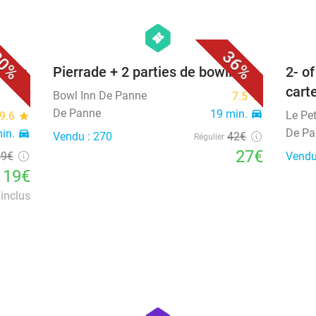
favorite_border
favorite_border
hexagon
events
0%
36%
ge de
Pierrade + 2 parties de bowling
2- o
cart
Bowl Inn De Panne
7.5
star
De Panne
19 min.
directions_car
Le Pe
9.6
star
De Pa
min.
directions_car
Vendu : 270
42€
Régulier
27€
49€
Vendu
119€
inclus
favorite_border
favorite_border