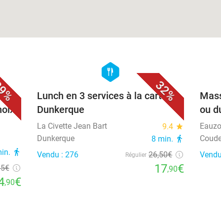
favorite_border
favorite_border
hexagon
food
9%
32%
45
Lunch en 3 services à la carte à
Mass
hoix
Dunkerque
ou d
La Civette Jean Bart
Eauzo
9.4
star
Dunkerque
Coude
8 min.
directions_walk
min.
directions_walk
Vendu : 276
26
,50
€
Vendu
Régulier
17
€
35€
,90
4
€
,90