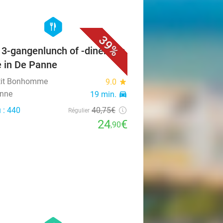
favorite_border
hexagon
food
39%
f 3-gangenlunch of -diner à la
e in De Panne
tit Bonhomme
9.0
star
nne
19 min.
directions_car
 : 440
40
,75
€
Régulier
24
€
,90
favorite_border