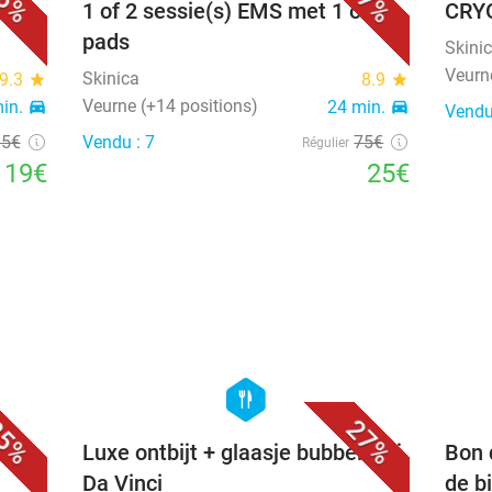
6%
67%
1 of 2 sessie(s) EMS met 1 of 2
CRYO
pads
Skini
Veurn
Skinica
9.3
star
8.9
star
Veurne (+14 positions)
min.
directions_car
24 min.
directions_car
Vendu
35€
Vendu : 7
75€
Régulier
19€
25€
favorite_border
favorite_border
hexagon
food
5%
27%
2
Luxe ontbijt + glaasje bubbels bij
Bon 
Da Vinci
de b