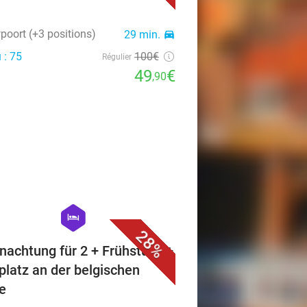
poort (+3 positions)
29 min.
directions_car
 : 75
100€
Régulier
49
€
,90
favorite_border
hexagon
hotel
28%
nachtung für 2 + Frühstück +
platz an der belgischen
e