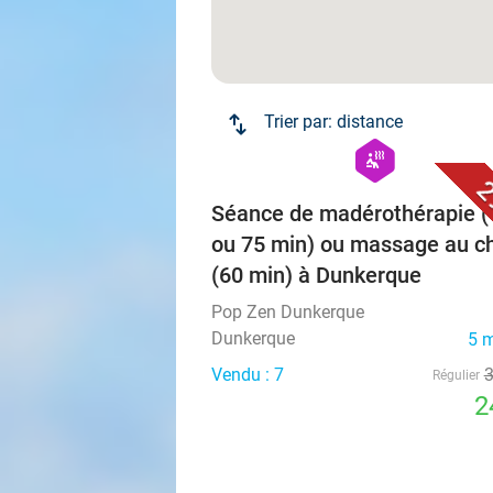
Trier par:
distance
hexagon
wellness
2
Séance de madérothérapie (
ou 75 min) ou massage au c
(60 min) à Dunkerque
Pop Zen Dunkerque
Dunkerque
5 
Vendu : 7
Régulier
2