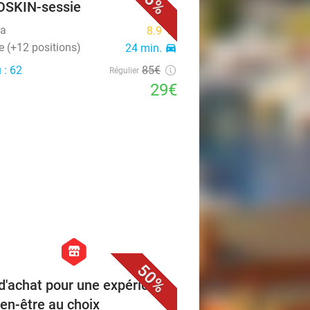
66%
SKIN-sessie
ca
8.9
star
e (+12 positions)
24 min.
directions_car
 : 62
85€
Régulier
29€
favorite_border
hexagon
store
50%
d'achat pour une expérience
ien-être au choix