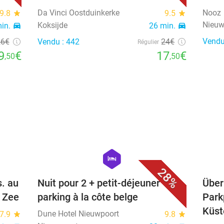
Da Vinci Oostduinkerke
Nooz
9.8
star
9.5
star
Nieuw
Koksijde
min.
directions_car
26 min.
directions_car
Vendu
26€
Vendu : 442
24€
Régulier
9
€
17
€
,50
,50
favorite_border
favorite_border
hexagon
hotel
28%
s. au
Nuit pour 2 + petit-déjeuner +
Über
 Zee
parking à la côte belge
Park
Küst
Dune Hotel Nieuwpoort
7.9
star
9.8
star