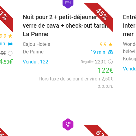
hexagon
hotel
1%
45%
er
Nuit pour 2 + petit-déjeuner + un
Entré
verre de cava + check-out tardif à
inte
La Panne
mer
9.9
star
min.
directions_car
Cajou Hotels
Wonde
9.9
star
belev
De Panne
19 min.
directions_car
75
€
Koksi
4
€
Vendu : 122
220€
,50
Régulier
Vendu
122€
Hors taxe de séjour d'environ 2,50€
p.p.p.n.
favorite_border
favorite_border
hexagon
wellness