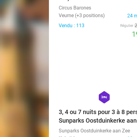
Circus Barones
Veurne (+3 positions)
24 
Vendu : 113
Régulier
1
hexagon
hotel
3, 4 ou 7 nuits pour 3 à 8 per
Sunparks Oostduinkerke aan
Sunparks Oostduinkerke aan Zee