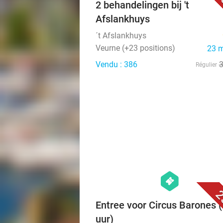
4
2 behandelingen bij 't
Afslankhuys
´t Afslankhuys
Veurne (+23 positions)
23 
Vendu : 386
Régulier
hexagon
events
2
Entree voor Circus Barones (
uur)