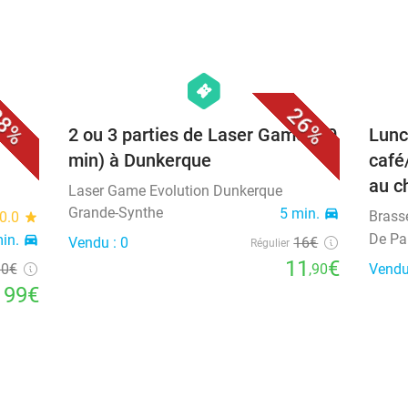
favorite_border
favorite_border
hexagon
events
8%
26%
ateau
2 ou 3 parties de Laser Game (20
Lunc
min) à Dunkerque
café
au c
Laser Game Evolution Dunkerque
Grande-Synthe
5 min.
directions_car
Brass
0.0
star
De Pa
min.
directions_car
Vendu : 0
16€
Régulier
11
€
90
€
,90
Vendu
99€