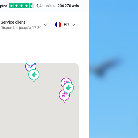
9,4
basé sur
206 270 avis
Service client
FR
Disponible jusqu'à 17:30
food
food
hotel
food
hotel
events
wellness
events
wellness