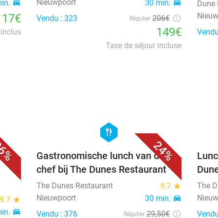
Nieuwpoort
min.
directions_car
30 min.
directions_car
Dune 
Nieuw
117€
Vendu : 323
206€
Régulier
149€
inclus
Vendu
Taxe de séjour incluse
favorite_border
favorite_border
hexagon
food
6%
24%
Gastronomische lunch van de
Lunc
chef bij The Dunes Restaurant
Dune
The Dunes Restaurant
The D
9.7
star
Nieuwpoort
Nieuw
30 min.
directions_car
9.7
star
min.
directions_car
Vendu : 376
29
,50
€
Vendu
Régulier