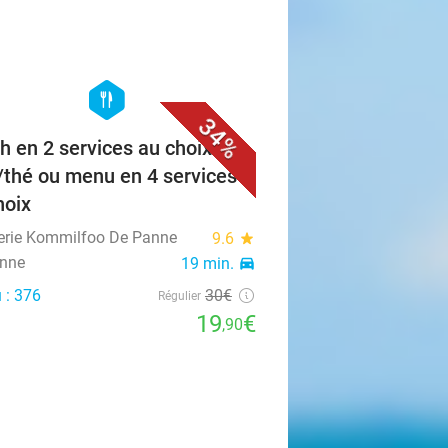
favorite_border
hexagon
food
34%
h en 2 services au choix +
/thé ou menu en 4 services
hoix
erie Kommilfoo De Panne
9.6
star
nne
19 min.
directions_car
 : 376
30€
Régulier
19
€
,90