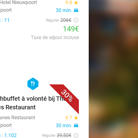
Hotel Nieuwpoort
9.8
star
poort
30 min.
directions_car
 : 11
206€
Régulier
149€
Taxe de séjour incluse
favorite_border
hexagon
food
30%
hbuffet à volonté bij The
s Restaurant
unes Restaurant
9.7
star
poort
30 min.
directions_car
 : 1.102
39
,50
€
Régulier