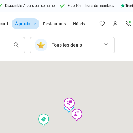
Disponible 7 jours par semaine
+ de 10 millions de membres
cueil
À proximité
Restaurants
Hôtels
Tous les deals
wellness
food
wellness
events