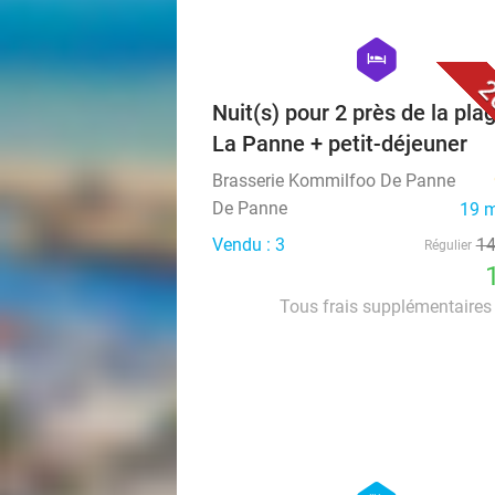
hexagon
hotel
2
Nuit(s) pour 2 près de la pla
La Panne + petit-déjeuner
Brasserie Kommilfoo De Panne
De Panne
19 
Vendu : 3
1
Régulier
Tous frais supplémentaires 