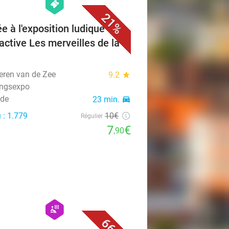
hexagon
events
21%
e à l'exposition ludique et
ractive Les merveilles de la
ren van de Zee
9.2
star
ingsexpo
jde
23 min.
directions_car
 : 1.779
10€
Régulier
7
€
,90
favorite_border
hexagon
wellness