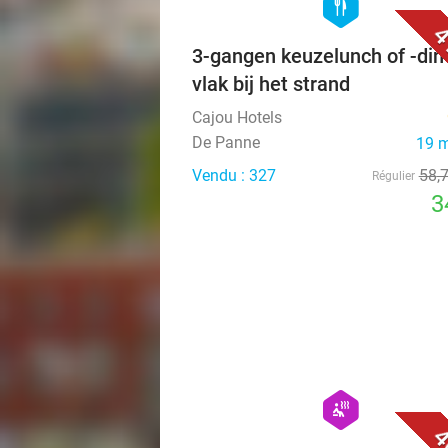
hexagon
food
4
3-gangen keuzelunch of -din
vlak bij het strand
Cajou Hotels
De Panne
19 
Vendu : 327
58
,
Régulier
3
hexagon
wellness