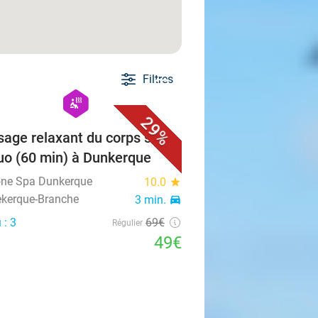
Filtres
favorite_border
hexagon
wellness
29%
age relaxant du corps solo
uo (60 min) à Dunkerque
ne Spa Dunkerque
10.0
star
kerque-Branche
3 min.
directions_car
 : 3
69€
Régulier
49€