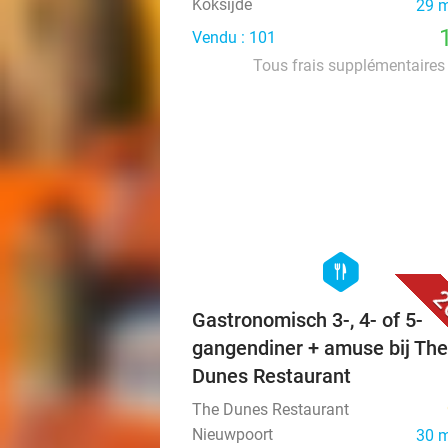
Koksijde
29 
Vendu : 101
Tous frais supplémentaires 
hexagon
food
2
Gastronomisch 3-, 4- of 5-
gangendiner + amuse bij The
Dunes Restaurant
The Dunes Restaurant
Nieuwpoort
30 