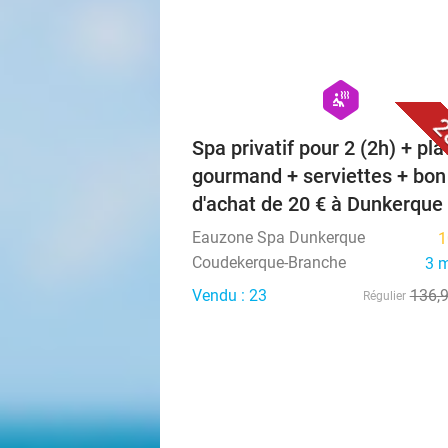
hexagon
wellness
2
Spa privatif pour 2 (2h) + pl
gourmand + serviettes + bon
d'achat de 20 € à Dunkerque
Eauzone Spa Dunkerque
1
Coudekerque-Branche
3 
Vendu : 23
136
,
Régulier