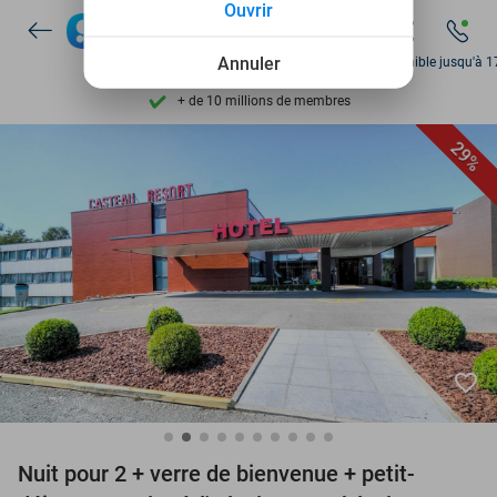
Ouvrir
Disponible 7 jours par semaine
Annuler
Disponible jusqu'à 1
+ de 10 millions de membres
9,4
basé sur
206 210 avis
Découvrez + de 15.000 deals
29%
Disponible 7 jours par semaine
+ de 10 millions de membres
favorite_border
Nuit pour 2 + verre de bienvenue + petit-