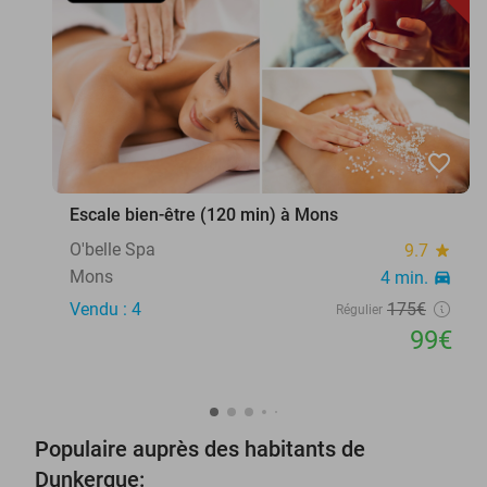
favorite_border
Escale bien-être (120 min) à Mons
O'belle Spa
9.7
star
Mons
4 min.
directions_car
Vendu : 4
175€
Régulier
99€
Populaire auprès des habitants de
Dunkerque: