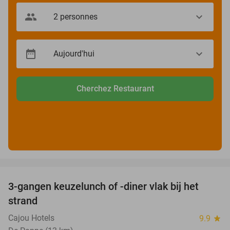
Cherchez Restaurant
favorite_border
3-gangen keuzelunch of -diner vlak bij het
41%
strand
Cajou Hotels
9.9
star