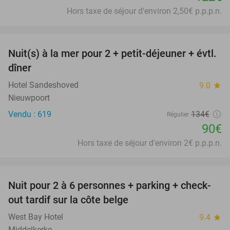
Hors taxe de séjour d'environ 2,50€ p.p.p.n.
favorite_border
Nuit(s) à la mer pour 2 + petit-déjeuner + évtl.
33%
dîner
Hotel Sandeshoved
9.0
star
Nieuwpoort
Vendu : 619
134€
Régulier
90€
Hors taxe de séjour d'environ 2€ p.p.p.n.
favorite_border
Nuit pour 2 à 6 personnes + parking + check-
40%
out tardif sur la côte belge
West Bay Hotel
9.4
star
Middelkerke