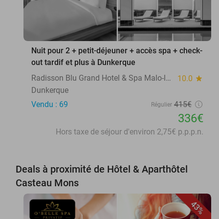
Nuit pour 2 + petit-déjeuner + accès spa + check-
out tardif et plus à Dunkerque
Radisson Blu Grand Hotel & Spa Malo-les-Bains
10.0
star
Dunkerque
Vendu : 69
415€
Régulier
336€
Hors taxe de séjour d'environ 2,75€ p.p.p.n.
Deals à proximité de Hôtel & Aparthôtel
Casteau Mons
43%