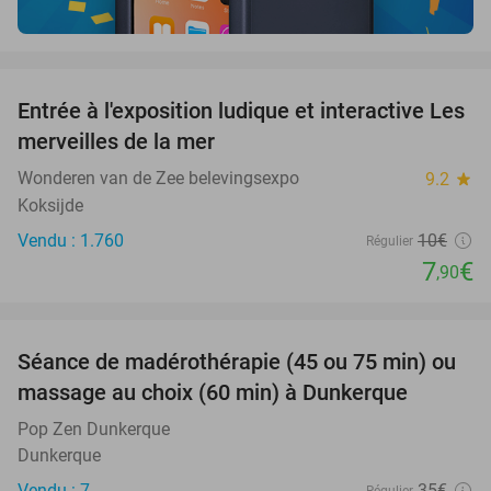
favorite_border
Entrée à l'exposition ludique et interactive Les
21%
merveilles de la mer
Wonderen van de Zee belevingsexpo
9.2
star
Koksijde
Vendu : 1.760
10€
Régulier
7
€
,90
favorite_border
Séance de madérothérapie (45 ou 75 min) ou
29%
massage au choix (60 min) à Dunkerque
Pop Zen Dunkerque
Dunkerque
Vendu : 7
35€
Régulier