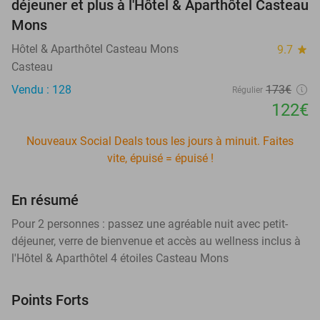
déjeuner et plus à l'Hôtel & Aparthôtel Casteau
Mons
Hôtel & Aparthôtel Casteau Mons
9.7
star
Casteau
Vendu : 128
173€
Régulier
122€
Nouveaux Social Deals tous les jours à minuit. Faites
vite, épuisé = épuisé !
En résumé
Pour 2 personnes : passez une agréable nuit avec petit-
déjeuner, verre de bienvenue et accès au wellness inclus à
l'Hôtel & Aparthôtel 4 étoiles Casteau Mons
Points Forts