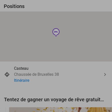
Positions
hotel
Casteau
Chaussée de Bruxelles 38
Itinéraire
Tentez de gagner un voyage de rêve gratuit d'une valeur de 3.000 € !