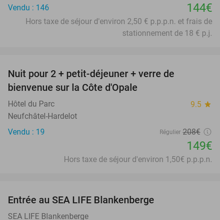
144€
Vendu : 146
Hors taxe de séjour d'environ 2,50 € p.p.p.n. et frais de
stationnement de 18 € p.j.
favorite_border
Nuit pour 2 + petit-déjeuner + verre de
28%
bienvenue sur la Côte d'Opale
Hôtel du Parc
9.5
star
Neufchâtel-Hardelot
Vendu : 19
208€
Régulier
149€
Hors taxe de séjour d'environ 1,50€ p.p.p.n.
favorite_border
Entrée au SEA LIFE Blankenberge
20%
SEA LIFE Blankenberge