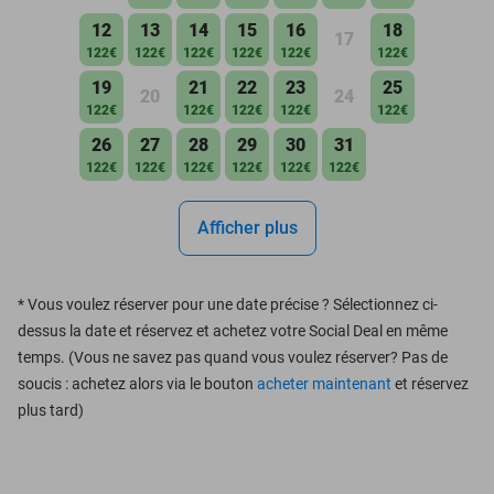
12
13
14
15
16
18
17
122€
122€
122€
122€
122€
122€
19
21
22
23
25
20
24
122€
122€
122€
122€
122€
26
27
28
29
30
31
122€
122€
122€
122€
122€
122€
Afficher plus
*
Vous voulez réserver pour une date précise ? Sélectionnez ci-
dessus la date et réservez et achetez votre Social Deal en même
temps. (Vous ne savez pas quand vous voulez réserver? Pas de
soucis : achetez alors via le bouton
acheter maintenant
et réservez
plus tard)