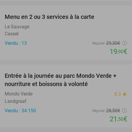
favorite_border
Menu en 2 ou 3 services à la carte
32%
Le Sauvage
Cassel
Vendu : 13
29
,30
€
Régulier
19
€
,90
favorite_border
Entrée à la journée au parc Mondo Verde +
25%
nourriture et boissons à volonté
Mondo Verde
8.3
star
Landgraaf
Vendu : 34.150
28
,50
€
Régulier
21
€
,50
favorite_border