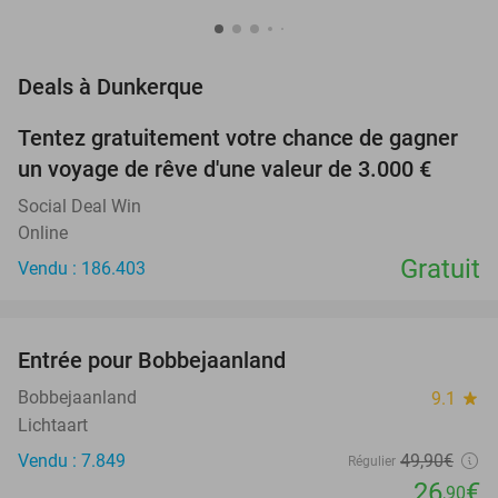
favorite_border
Deals à Dunkerque
Tentez gratuitement votre chance de gagner
un voyage de rêve d'une valeur de 3.000 €
Social Deal Win
Online
Gratuit
Vendu : 186.403
favorite_border
Entrée pour Bobbejaanland
46%
Bobbejaanland
9.1
star
Lichtaart
Vendu : 7.849
49
,90
€
Régulier
26
€
,90