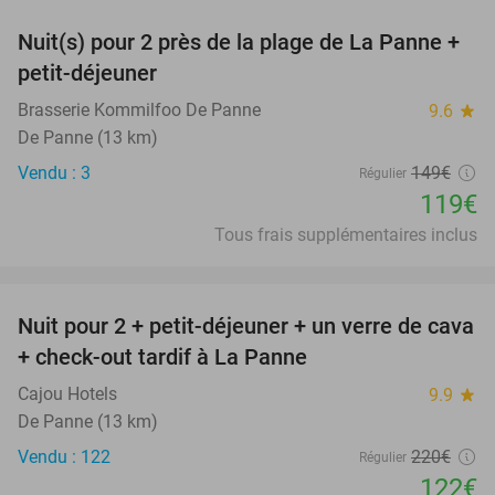
Nuit(s) pour 2 près de la plage de La Panne +
20%
petit-déjeuner
Brasserie Kommilfoo De Panne
9.6
star
De Panne (13 km)
Vendu : 3
149€
Régulier
119€
Tous frais supplémentaires inclus
favorite_border
Nuit pour 2 + petit-déjeuner + un verre de cava
45%
+ check-out tardif à La Panne
Cajou Hotels
9.9
star
De Panne (13 km)
Vendu : 122
220€
Régulier
122€