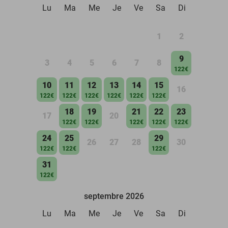
Lu
Ma
Me
Je
Ve
Sa
Di
1
2
9
3
4
5
6
7
8
122€
10
11
12
13
14
15
16
122€
122€
122€
122€
122€
122€
18
19
21
22
23
17
20
122€
122€
122€
122€
122€
24
25
29
26
27
28
30
122€
122€
122€
31
122€
septembre 2026
Lu
Ma
Me
Je
Ve
Sa
Di