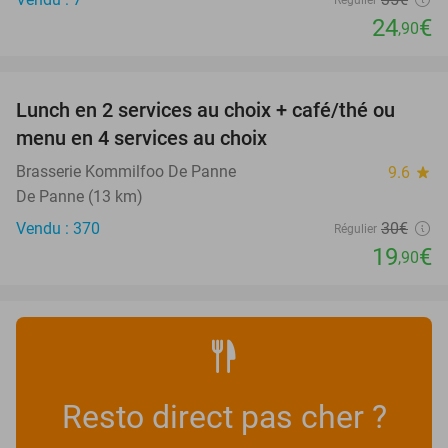
24
€
,90
favorite_border
Lunch en 2 services au choix + café/thé ou
34%
menu en 4 services au choix
Brasserie Kommilfoo De Panne
9.6
star
De Panne (13 km)
Vendu : 370
30€
Régulier
19
€
,90
Resto direct pas cher ?