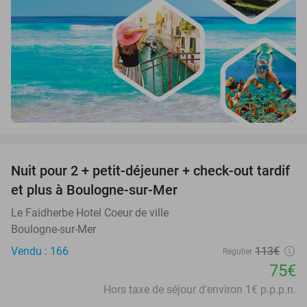
favorite_border
Nuit pour 2 + petit-déjeuner + check-out tardif
34%
et plus à Boulogne-sur-Mer
Le Faidherbe Hotel Coeur de ville
Boulogne-sur-Mer
Vendu : 166
113€
Régulier
75€
Hors taxe de séjour d'environ 1€ p.p.p.n.