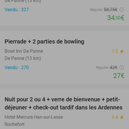
De Panne (13 km)
Vendu : 327
58
,75
€
Régulier
34
€
,50
favorite_border
Pierrade + 2 parties de bowling
36%
Bowl Inn De Panne
7.5
star
De Panne (13 km)
Vendu : 270
42€
Régulier
27€
favorite_border
Nuit pour 2 ou 4 + verre de bienvenue + petit-
déjeuner + check-out tardif dans les Ardennes
Hotel Mercure Han-sur-Lesse
9.4
star
Rochefort