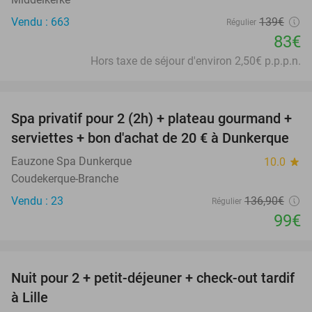
Vendu : 663
139€
Régulier
83€
Hors taxe de séjour d'environ 2,50€ p.p.p.n.
favorite_border
Spa privatif pour 2 (2h) + plateau gourmand +
28%
serviettes + bon d'achat de 20 € à Dunkerque
Eauzone Spa Dunkerque
10.0
star
Coudekerque-Branche
Vendu : 23
136
,90
€
Régulier
99€
favorite_border
Nuit pour 2 + petit-déjeuner + check-out tardif
50%
à Lille