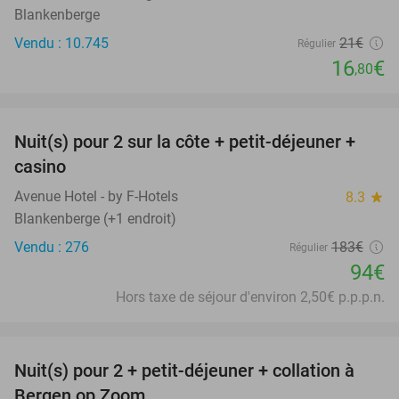
Blankenberge
Vendu : 10.745
21€
Régulier
16
€
,80
favorite_border
Nuit(s) pour 2 sur la côte + petit-déjeuner +
49%
casino
Avenue Hotel - by F-Hotels
8.3
star
Blankenberge (+1 endroit)
Vendu : 276
183€
Régulier
94€
Hors taxe de séjour d'environ 2,50€ p.p.p.n.
favorite_border
Nuit(s) pour 2 + petit-déjeuner + collation à
44%
Bergen op Zoom