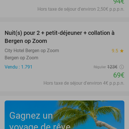
94€
Hors taxe de séjour d'environ 2,50€ p.p.p.n.
favorite_border
Nuit(s) pour 2 + petit-déjeuner + collation à
44%
Bergen op Zoom
City Hotel Bergen op Zoom
9.5
star
Bergen op Zoom
Vendu : 1.791
123€
Régulier
69€
Hors taxe de séjour d'environ 4€ p.p.p.n.
Gagnez un
voyage de rêve