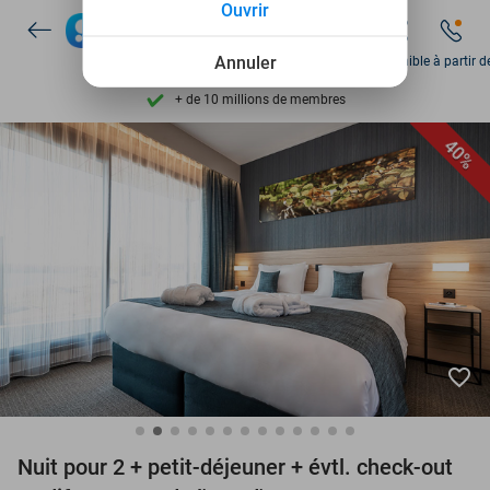
Ouvrir
Disponible 7 jours par semaine
+ de 10 millions de membres
Annuler
Disponible à partir d
9,4
basé sur
206 257 avis
Découvrez + de 15.000 deals
40%
Disponible 7 jours par semaine
+ de 10 millions de membres
favorite_border
Nuit pour 2 + petit-déjeuner + évtl. check-out