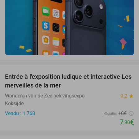
favorite_border
Entrée à l'exposition ludique et interactive Les
21%
merveilles de la mer
Wonderen van de Zee belevingsexpo
9.2
star
Koksijde
Vendu : 1.768
10€
Régulier
7
€
,90
favorite_border