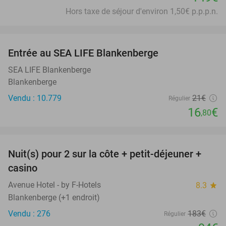
Hors taxe de séjour d'environ 1,50€ p.p.p.n.
favorite_border
Entrée au SEA LIFE Blankenberge
20%
SEA LIFE Blankenberge
Blankenberge
Vendu : 10.779
21€
Régulier
16
€
,80
favorite_border
Nuit(s) pour 2 sur la côte + petit-déjeuner +
49%
casino
Avenue Hotel - by F-Hotels
8.3
star
Blankenberge (+1 endroit)
Vendu : 276
183€
Régulier