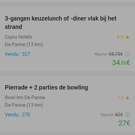
favorite_border
3-gangen keuzelunch of -diner vlak bij het
41%
strand
Cajou Hotels
9.9
star
De Panne (13 km)
Vendu : 327
58
,75
€
Régulier
34
€
,50
favorite_border
Pierrade + 2 parties de bowling
36%
Bowl Inn De Panne
7.5
star
De Panne (13 km)
Vendu : 270
42€
Régulier
27€
favorite_border