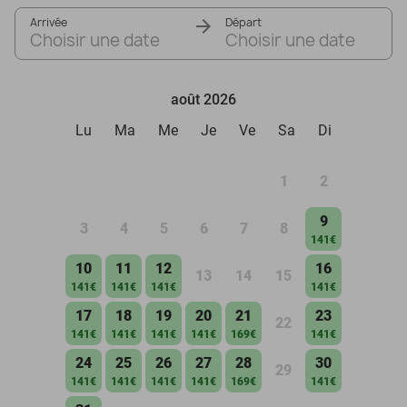
Arrivée
Départ
Choisir une date
Choisir une date
août 2026
Lu
Ma
Me
Je
Ve
Sa
Di
1
2
9
3
4
5
6
7
8
141€
10
11
12
16
13
14
15
141€
141€
141€
141€
17
18
19
20
21
23
22
141€
141€
141€
141€
169€
141€
24
25
26
27
28
30
29
141€
141€
141€
141€
169€
141€