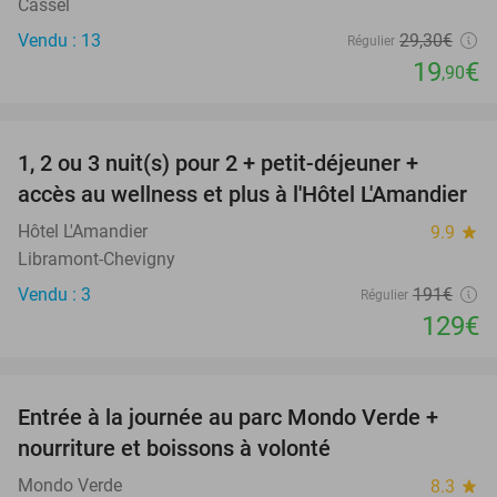
Cassel
Vendu : 13
29
,30
€
Régulier
19
€
,90
favorite_border
1, 2 ou 3 nuit(s) pour 2 + petit-déjeuner +
32%
NEW
accès au wellness et plus à l'Hôtel L'Amandier
TODAY
Hôtel L'Amandier
9.9
star
Libramont-Chevigny
Vendu : 3
191€
Régulier
129€
favorite_border
Entrée à la journée au parc Mondo Verde +
25%
nourriture et boissons à volonté
Mondo Verde
8.3
star