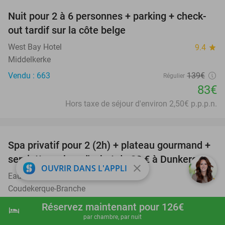
Nuit pour 2 à 6 personnes + parking + check-
40%
out tardif sur la côte belge
West Bay Hotel
9.4
star
Middelkerke
Vendu : 663
139€
Régulier
83€
Hors taxe de séjour d'environ 2,50€ p.p.p.n.
favorite_border
Spa privatif pour 2 (2h) + plateau gourmand +
28%
serviettes + bon d'achat de 20 € à Dunkerque
close
OUVRIR DANS L'APPLI
Eauzone Spa Dunkerque
10.0
star
Coudekerque-Branche
Vendu : 23
136
,90
€
Réservez maintenant pour 126€
Régulier
hotel
shopping_cart
Réserver maintenant
navigate_next
99€
par chambre, par nuit