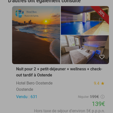
D'autres ont également consulté
30%
favorite_border
Nuit pour 2 + petit-déjeuner + wellness + check-
out tardif à Ostende
Hotel Bero Oostende
9.4
star
Oostende
Vendu : 631
199€
Régulier
139€
Hors taxe de séjour d'environ 5€ p.p.p.n.