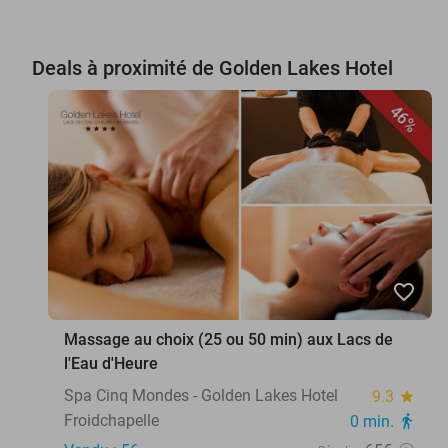
Deals à proximité de Golden Lakes Hotel
46%
favorite_border
Massage au choix (25 ou 50 min) aux Lacs de
l'Eau d'Heure
Spa Cinq Mondes - Golden Lakes Hotel
9.3
star
Froidchapelle
0 min.
directions_walk