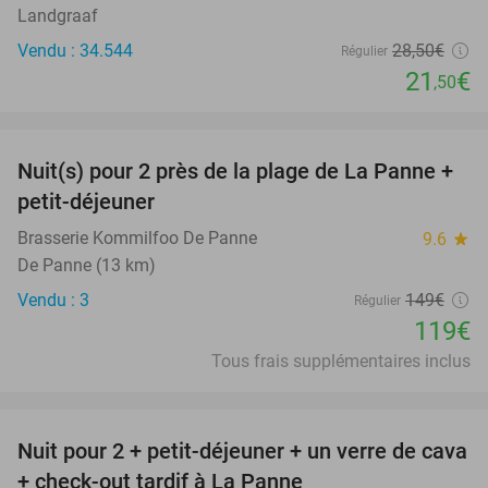
Landgraaf
Vendu : 34.544
28
,50
€
Régulier
21
€
,50
favorite_border
Nuit(s) pour 2 près de la plage de La Panne +
20%
petit-déjeuner
Brasserie Kommilfoo De Panne
9.6
star
De Panne (13 km)
Vendu : 3
149€
Régulier
119€
Tous frais supplémentaires inclus
favorite_border
Nuit pour 2 + petit-déjeuner + un verre de cava
45%
+ check-out tardif à La Panne