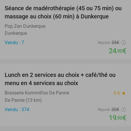
Séance de madérothérapie (45 ou 75 min) ou
29%
massage au choix (60 min) à Dunkerque
Pop Zen Dunkerque
Dunkerque
Vendu : 7
35€
Régulier
24
€
,90
favorite_border
Lunch en 2 services au choix + café/thé ou
34%
menu en 4 services au choix
Brasserie Kommilfoo De Panne
9.6
star
De Panne (13 km)
Vendu : 374
30€
Régulier
19
€
,90