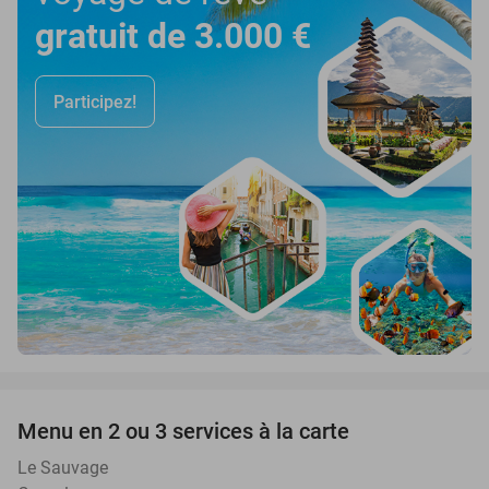
gratuit de 3.000 €
Participez!
favorite_border
Menu en 2 ou 3 services à la carte
32%
Le Sauvage