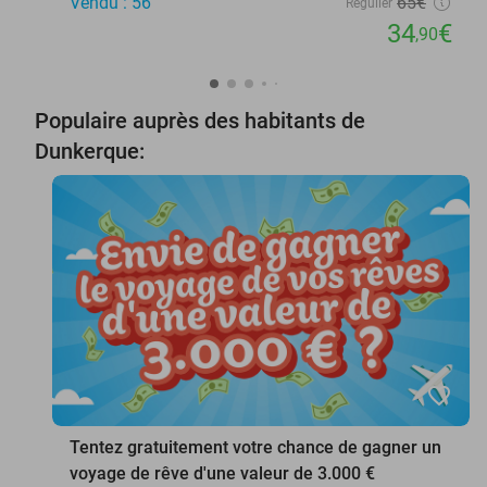
Vendu : 56
65€
Régulier
34
€
,90
Populaire auprès des habitants de
Dunkerque:
favorite_border
Tentez gratuitement votre chance de gagner un
voyage de rêve d'une valeur de 3.000 €