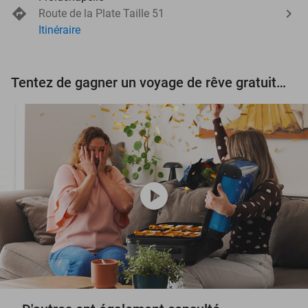
Route de la Plate Taille 51
Itinéraire
Tentez de gagner un voyage de rêve gratuit d'une valeur de 3.000 € !
play_circle