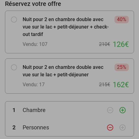
Réservez votre offre
Nuit pour 2 en chambre double avec
40%
vue sur le lac + petit-déjeuner + check-
out tardif
126€
Vendu: 107
210€
Nuit pour 2 en chambre double avec
25%
vue sur le lac + petit-déjeuner
162€
Vendu: 17
215€
remove_circle_outline
add_circle_outline
1
Chambre
remove_circle_outline
add_circle_outline
2
Personnes