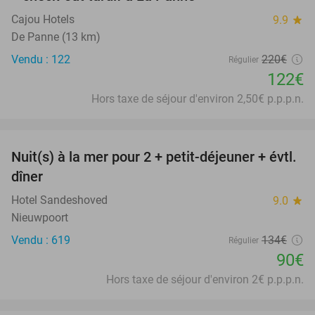
Cajou Hotels
9.9
star
De Panne (13 km)
Vendu : 122
220€
Régulier
122€
Hors taxe de séjour d'environ 2,50€ p.p.p.n.
favorite_border
Nuit(s) à la mer pour 2 + petit-déjeuner + évtl.
33%
dîner
Hotel Sandeshoved
9.0
star
Nieuwpoort
Vendu : 619
134€
Régulier
90€
Hors taxe de séjour d'environ 2€ p.p.p.n.
favorite_border