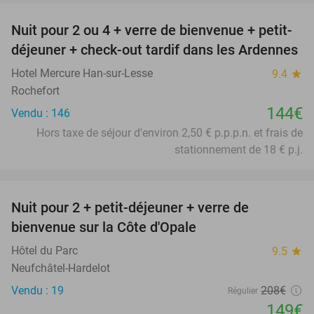
Nuit pour 2 ou 4 + verre de bienvenue + petit-
déjeuner + check-out tardif dans les Ardennes
Hotel Mercure Han-sur-Lesse
9.4
star
Rochefort
144€
Vendu : 146
Hors taxe de séjour d'environ 2,50 € p.p.p.n. et frais de
stationnement de 18 € p.j.
favorite_border
Nuit pour 2 + petit-déjeuner + verre de
28%
bienvenue sur la Côte d'Opale
Hôtel du Parc
9.5
star
Neufchâtel-Hardelot
Vendu : 19
208€
Régulier
149€