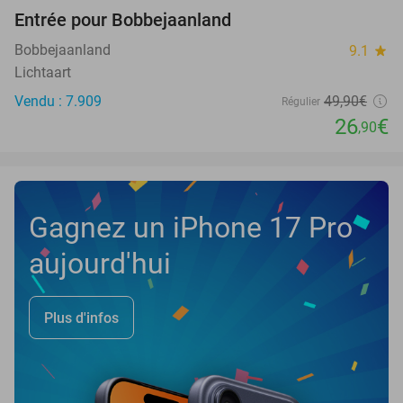
Entrée pour Bobbejaanland
46%
Bobbejaanland
9.1
star
Lichtaart
Vendu : 7.909
49
,90
€
Régulier
26
€
,90
Gagnez un iPhone 17 Pro
aujourd'hui
Plus d'infos