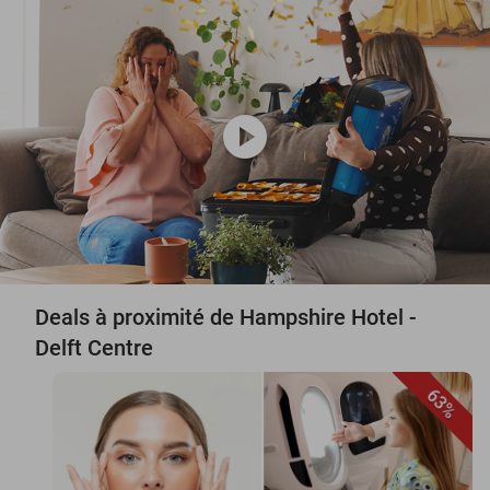
play_circle
Deals à proximité de Hampshire Hotel -
Delft Centre
63%