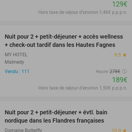
129€
Hors taxe de séjour d'environ 1,46€ p.p.p.n.
favorite_border
Nuit pour 2 + petit-déjeuner + accès wellness
32%
+ check-out tardif dans les Hautes Fagnes
MY HOTEL
9.5
star
Malmedy
Vendu : 111
278€
Régulier
189€
Hors taxe de séjour d'environ 1,50€ p.p.p.n.
favorite_border
Nuit pour 2 + petit-déjeuner + évtl. bain
30%
nordique dans les Flandres françaises
Domaine Butterfly
10.0
star