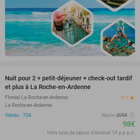
favorite_border
Nuit pour 2 + petit-déjeuner + check-out tardif
52%
et plus à La Roche-en-Ardenne
Floréal La Roche-en-Ardenne
9.1
star
La Roche-en-Ardenne
Vendu : 726
205€
Régulier
98€
Hors taxe de séjour d'environ 1€ p.p.p.n.