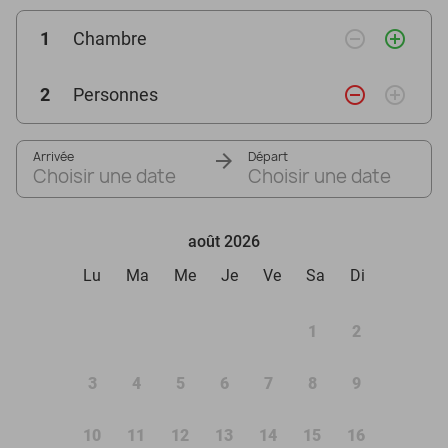
remove_circle_outline
add_circle_outline
1
Chambre
remove_circle_outline
add_circle_outline
2
Personnes
Arrivée
Départ
Choisir une date
Choisir une date
août 2026
Lu
Ma
Me
Je
Ve
Sa
Di
1
2
3
4
5
6
7
8
9
10
11
12
13
14
15
16