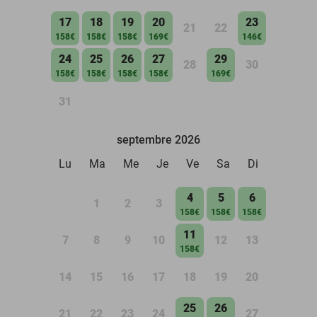
17
18
19
20
23
21
22
158€
158€
158€
169€
146€
24
25
26
27
29
28
30
158€
158€
158€
158€
169€
31
septembre 2026
Lu
Ma
Me
Je
Ve
Sa
Di
4
5
6
1
2
3
158€
158€
158€
11
7
8
9
10
12
13
158€
14
15
16
17
18
19
20
25
26
21
22
23
24
27