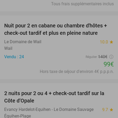
Tous frais supplémentaires inclus
favorite_border
Nuit pour 2 en cabane ou chambre d'hôtes +
29%
check-out tardif et plus en pleine nature
Le Domaine de Wail
10.0
star
Wail
Vendu : 24
140€
Régulier
99€
Hors taxe de séjour d'environ 4€ p.p.p.n.
favorite_border
2 nuits pour 2 ou 4 + check-out tardif sur la
22%
Côte d’Opale
Evancy Hardelot-Equihen - Le Domaine Sauvage
9.7
star
Équihen-Plage