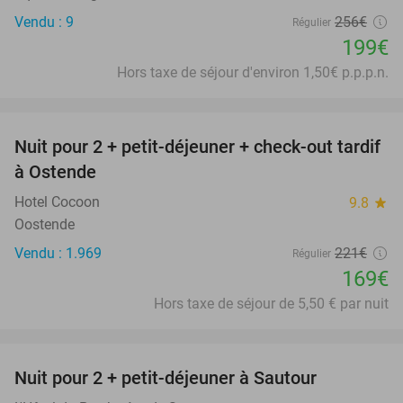
Vendu : 9
256€
Régulier
199€
Hors taxe de séjour d'environ 1,50€ p.p.p.n.
favorite_border
Nuit pour 2 + petit-déjeuner + check-out tardif
24%
à Ostende
Hotel Cocoon
9.8
star
Oostende
Vendu : 1.969
221€
Régulier
169€
Hors taxe de séjour de 5,50 € par nuit
favorite_border
Nuit pour 2 + petit-déjeuner à Sautour
21%