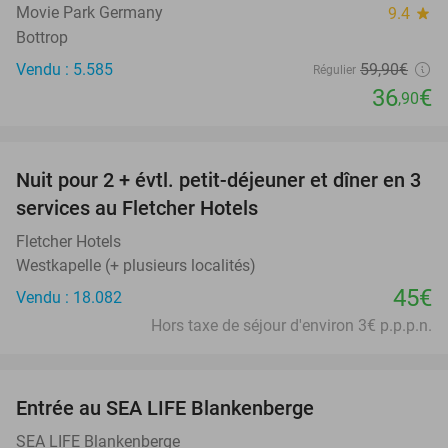
Movie Park Germany
9.4
star
Bottrop
Vendu : 5.585
59
,90
€
Régulier
36
€
,90
favorite_border
Nuit pour 2 + évtl. petit-déjeuner et dîner en 3
services au Fletcher Hotels
Fletcher Hotels
Westkapelle (+ plusieurs localités)
45€
Vendu : 18.082
Hors taxe de séjour d'environ 3€ p.p.p.n.
favorite_border
Entrée au SEA LIFE Blankenberge
20%
SEA LIFE Blankenberge