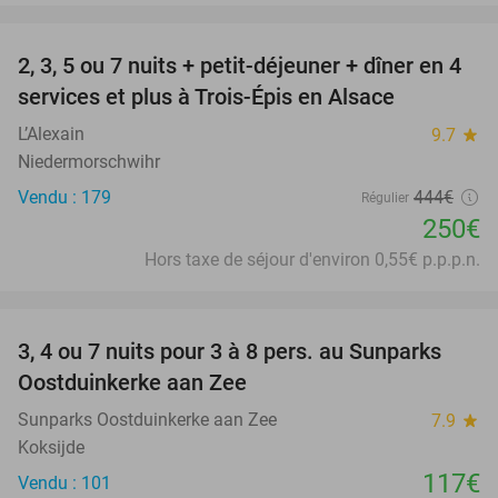
favorite_border
2, 3, 5 ou 7 nuits + petit-déjeuner + dîner en 4
44%
services et plus à Trois-Épis en Alsace
L’Alexain
9.7
star
Niedermorschwihr
Vendu : 179
444€
Régulier
250€
Hors taxe de séjour d'environ 0,55€ p.p.p.n.
favorite_border
3, 4 ou 7 nuits pour 3 à 8 pers. au Sunparks
Oostduinkerke aan Zee
Sunparks Oostduinkerke aan Zee
7.9
star
Koksijde
117€
Vendu : 101