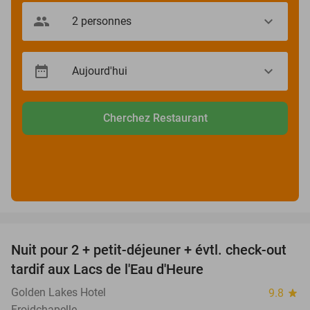
Cherchez Restaurant
favorite_border
Nuit pour 2 + petit-déjeuner + évtl. check-out
40%
tardif aux Lacs de l'Eau d'Heure
Golden Lakes Hotel
9.8
star
Froidchapelle