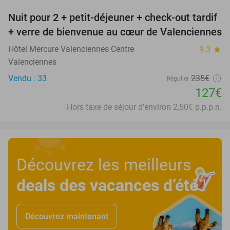
Nuit pour 2 + petit-déjeuner + check-out tardif
46%
+ verre de bienvenue au cœur de Valenciennes
Hôtel Mercure Valenciennes Centre
9.3
star
Valenciennes
Vendu : 33
235€
Régulier
127€
Hors taxe de séjour d'environ 2,50€ p.p.p.n.
Découvrez les meilleurs
deals des vacances d’été
!
Découvrez maintenant