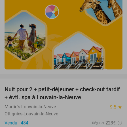
favorite_border
Nuit pour 2 + petit-déjeuner + check-out tardif
42%
+ évtl. spa à Louvain-la-Neuve
Martin’s Louvain-la-Neuve
9.5
star
Ottignies-Louvain-la-Neuve
Vendu : 484
223€
Régulier