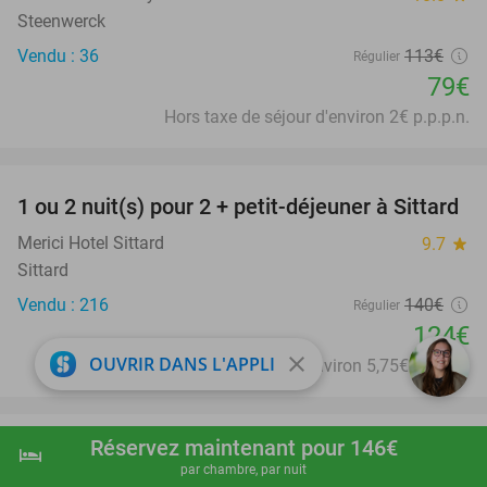
Steenwerck
Vendu : 36
113€
Régulier
79€
Hors taxe de séjour d'environ 2€ p.p.p.n.
favorite_border
1 ou 2 nuit(s) pour 2 + petit-déjeuner à Sittard
11%
Merici Hotel Sittard
9.7
star
Sittard
Vendu : 216
140€
Régulier
124€
close
OUVRIR DANS L'APPLI
Hors taxe de séjour d'environ 5,75€ p.p.p.n.
favorite_border
Réservez maintenant pour 146€
hotel
Nuit pour 2 + petit-déjeuner + wellness +
shopping_cart
Réserver maintenant
navigate_next
30%
par chambre, par nuit
check-out tardif à Ostende