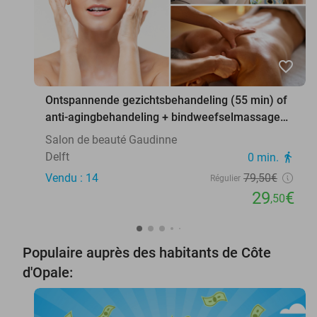
favorite_border
Ontspannende gezichtsbehandeling (55 min) of
anti-agingbehandeling + bindweefselmassage
(75 min)
Salon de beauté Gaudinne
Delft
0 min.
directions_walk
Vendu : 14
79
,50
€
Régulier
29
€
,50
Populaire auprès des habitants de Côte
d'Opale: