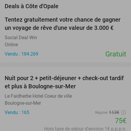
favorite_border
Deals à Côte d'Opale
Tentez gratuitement votre chance de gagner
un voyage de rêve d'une valeur de 3.000 €
Social Deal Win
Online
Gratuit
Vendu : 184.269
favorite_border
Nuit pour 2 + petit-déjeuner + check-out tardif
34%
et plus à Boulogne-sur-Mer
Le Faidherbe Hotel Coeur de ville
Boulogne-sur-Mer
Vendu : 165
113€
Régulier
75€
Hors taxe de séjour d'environ 1€ p.p.p.n.