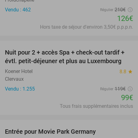
Vendu : 462
210€
Régulier
126€
Hors taxe de séjour d'environ 3,50€ p.p.p.n.
favorite_border
Nuit pour 2 + accès Spa + check-out tardif +
17%
évtl. petit-déjeuner et plus au Luxembourg
Koener Hotel
8.8
star
Clervaux
Vendu : 1.255
119€
Régulier
99€
Tous frais supplémentaires inclus
favorite_border
Entrée pour Movie Park Germany
38%