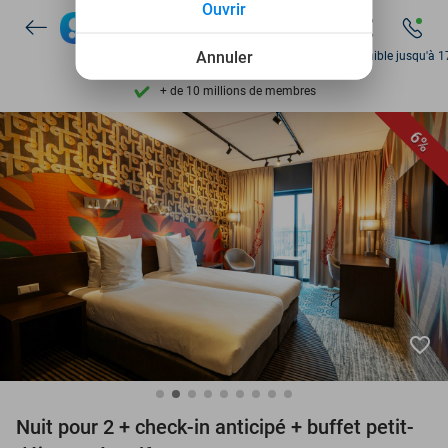
Ouvrir
Disponible 7 jours par semaine
+ de 10 millions de membres
Annuler
Disponible jusqu'à 1
9,4
basé sur
206 004 avis
Découvrez + de 15.000 deals
6%
Disponible 7 jours par semaine
+ de 10 millions de membres
favorite_border
Nuit pour 2 + check-in anticipé + buffet petit-