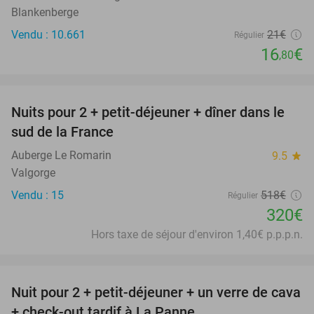
Blankenberge
Vendu : 10.661
21€
Régulier
16
€
,80
favorite_border
Nuits pour 2 + petit-déjeuner + dîner dans le
38%
sud de la France
Auberge Le Romarin
9.5
star
Valgorge
Vendu : 15
518€
Régulier
320€
Hors taxe de séjour d'environ 1,40€ p.p.p.n.
favorite_border
Nuit pour 2 + petit-déjeuner + un verre de cava
45%
+ check-out tardif à La Panne