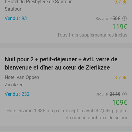
L'Hôtel du Presbytère de Sautour
9.7
star
Sautour
Vendu : 93
150€
Régulier
119€
Tous frais supplémentaires inclus
favorite_border
Nuit pour 2 + petit-déjeuner + évtl. verre de
49%
bienvenue et dîner au cœur de Zierikzee
Hotel van Oppen
8.7
star
Zierikzee
Vendu : 232
214€
Régulier
109€
Hors environ 1,83€ p.p.p.n. de sept. à avril et 2,04€ p.p.p.n.
du mai au août taxe de séjour
favorite_border