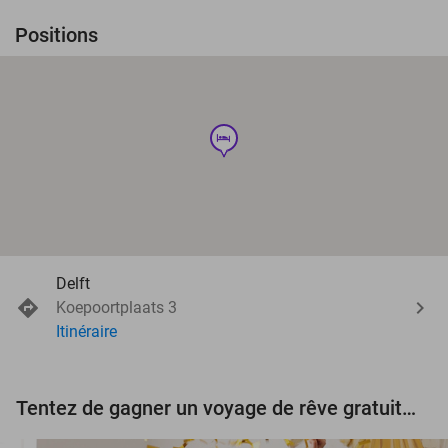
Positions
hotel
Delft
Koepoortplaats 3
Itinéraire
Tentez de gagner un voyage de rêve gratuit d'une valeur de 3.000 € !