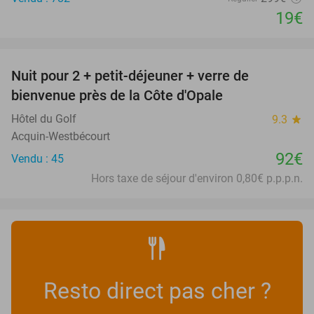
19€
favorite_border
Nuit pour 2 + petit-déjeuner + verre de
bienvenue près de la Côte d'Opale
Hôtel du Golf
9.3
star
Acquin-Westbécourt
92€
Vendu : 45
Hors taxe de séjour d'environ 0,80€ p.p.p.n.
Resto direct pas cher ?