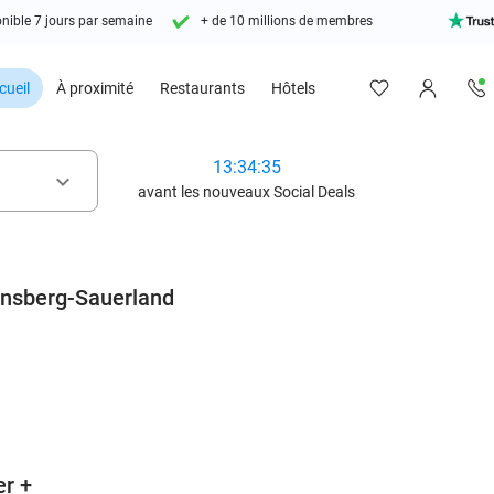
nible 7 jours par semaine
+ de 10 millions de membres
cueil
À proximité
Restaurants
Hôtels
13:34:33
keyboard_arrow_down
avant les nouveaux Social Deals
rnsberg-Sauerland
favorite_border
er +