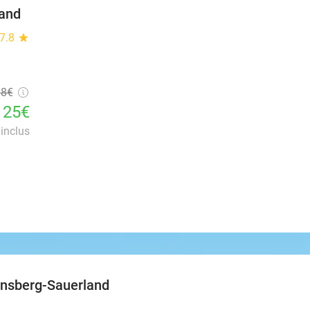
land
7.8
star
08€
125€
inclus
rnsberg-Sauerland