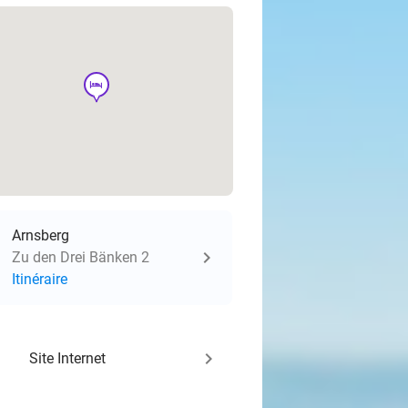
hotel
Arnsberg
Zu den Drei Bänken 2
Itinéraire
keyboard_arrow_right
Site Internet