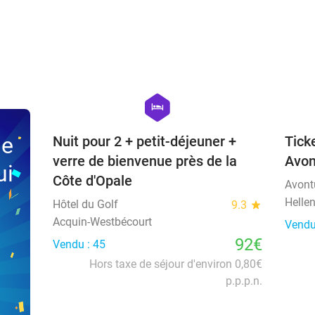
favorite_border
hexagon
hotel
ne
Nuit pour 2 + petit-déjeuner +
Tick
verre de bienvenue près de la
Avon
ui
Côte d'Opale
Avont
Helle
Hôtel du Golf
9.3
star
Acquin-Westbécourt
Vendu
92€
Vendu : 45
Hors taxe de séjour d'environ 0,80€
p.p.p.n.