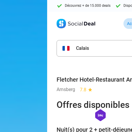
Découvrez + de 15.000 deals
Dispo
Ac
Calais
Fletcher Hotel-Restaurant A
Arnsberg
7.8
star
Offres disponibles
hexagon
hotel
Nuit(s) pour 2 + petit-déjeun