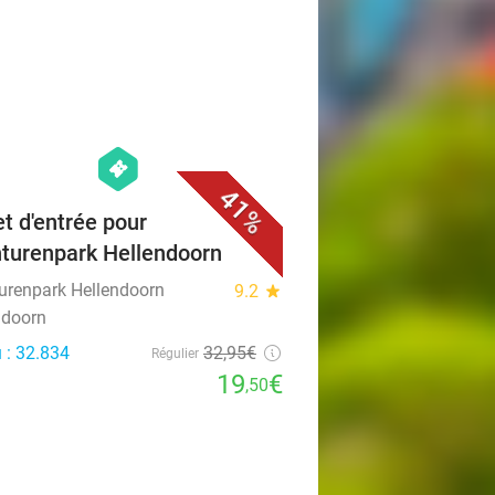
favorite_border
hexagon
events
41%
et d'entrée pour
turenpark Hellendoorn
urenpark Hellendoorn
9.2
star
ndoorn
 : 32.834
32
,95
€
Régulier
19
€
,50