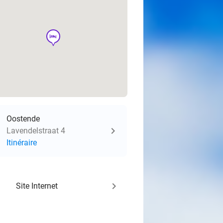
hotel
Oostende
Lavendelstraat 4
Itinéraire
keyboard_arrow_right
Site Internet