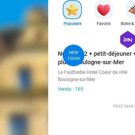
Populaire
Favoris
Boire &
hexago
hotel
Nuit pour 2 + petit-déjeuner 
NEW
TODAY
plus à Boulogne-sur-Mer
Le Faidherbe Hotel Coeur de ville
Boulogne-sur-Mer
Vendu : 165
Hors taxe 