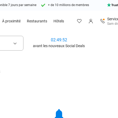
nible 7 jours par semaine
+ de 10 millions de membres
Service
À proximité
Restaurants
Hôtels
Sam dis
02:49:50
keyboard_arrow_down
avant les nouveaux Social Deals
s
notifications