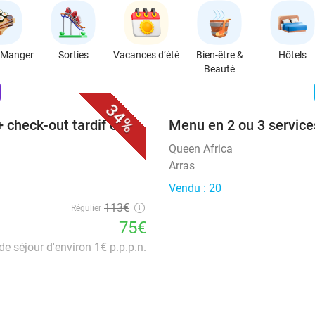
 Manger
Sorties
Vacances d’été
Bien-être &
Hôtels
Beauté
favorite_border
n
34%
+ check-out tardif et
Menu en 2 ou 3 services
Queen Africa
Arras
Vendu : 20
113€
Régulier
75€
de séjour d'environ 1€ p.p.p.n.