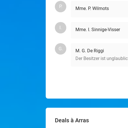
P.
Mme. P. Wilmots
I.
Mme. I. Sinnige-Visser
G.
M. G. De Riggi
Der Besitzer ist unglaub
Deals à Arras