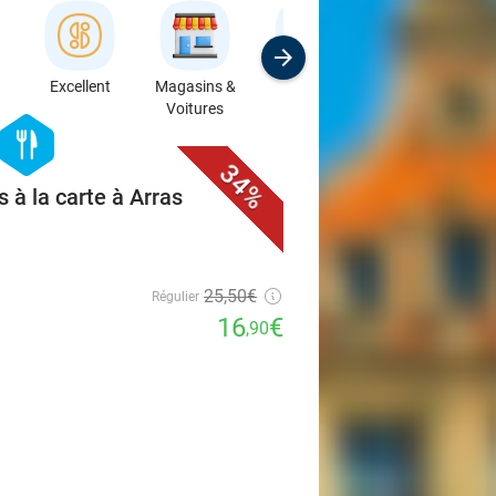
Excellent
Magasins &
Sport
Formations &
Voitures
Ateliers
favorite_border
hexagon
food
34%
 à la carte à Arras
25
,50
€
Régulier
16
€
,90