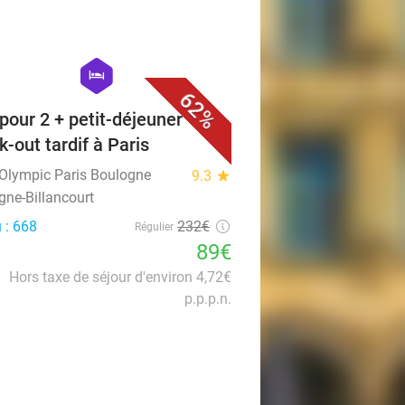
favorite_border
hexagon
hotel
62%
 pour 2 + petit-déjeuner +
k-out tardif à Paris
 Olympic Paris Boulogne
9.3
star
gne-Billancourt
 : 668
232€
Régulier
89€
Hors taxe de séjour d'environ 4,72€
p.p.p.n.