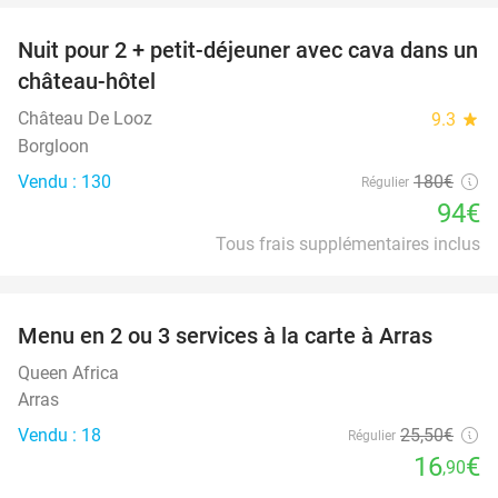
Nuit pour 2 + petit-déjeuner avec cava dans un
48%
château-hôtel
Château De Looz
9.3
star
Borgloon
Vendu : 130
180€
Régulier
94€
Tous frais supplémentaires inclus
favorite_border
Menu en 2 ou 3 services à la carte à Arras
34%
Queen Africa
Arras
Vendu : 18
25
,50
€
Régulier
16
€
,90