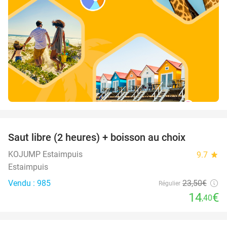
favorite_border
Saut libre (2 heures) + boisson au choix
39%
KOJUMP Estaimpuis
9.7
star
Estaimpuis
Vendu : 985
23
,50
€
Régulier
14
€
,40
favorite_border