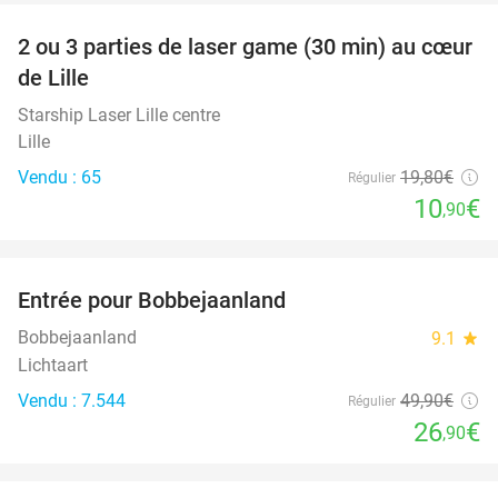
2 ou 3 parties de laser game (30 min) au cœur
45%
de Lille
Starship Laser Lille centre
Lille
Vendu : 65
19
,80
€
Régulier
10
€
,90
favorite_border
Entrée pour Bobbejaanland
46%
Bobbejaanland
9.1
star
Lichtaart
Vendu : 7.544
49
,90
€
Régulier
26
€
,90
favorite_border