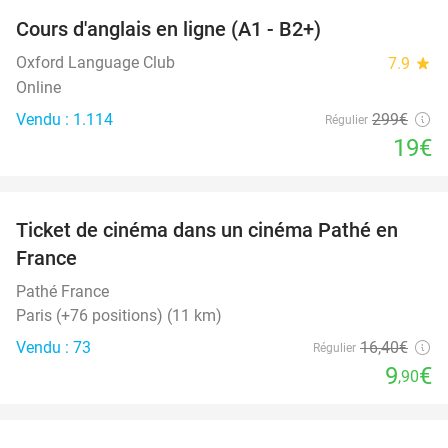
Cours d'anglais en ligne (A1 - B2+)
94%
Oxford Language Club
7.9
star
Online
Vendu : 1.114
299€
Régulier
19€
favorite_border
Ticket de cinéma dans un cinéma Pathé en
40%
France
Pathé France
Paris (+76 positions) (11 km)
Vendu : 73
16
,40
€
Régulier
9
€
,90
favorite_border