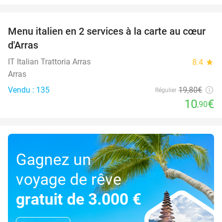
favorite_border
Menu italien en 2 services à la carte au cœur
45%
d'Arras
IT Italian Trattoria Arras
8.4
star
Arras
Vendu : 135
19
,80
€
Régulier
10
€
,90
Gagnez un
voyage de rêve
gratuit de 3.000 €