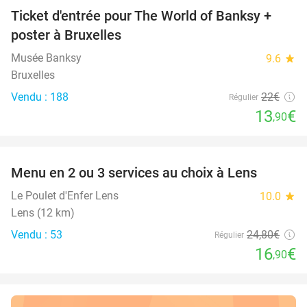
Ticket d'entrée pour The World of Banksy +
37%
poster à Bruxelles
Musée Banksy
9.6
star
Bruxelles
Vendu : 188
22€
Régulier
13
€
,90
favorite_border
Menu en 2 ou 3 services au choix à Lens
32%
Le Poulet d'Enfer Lens
10.0
star
Lens (12 km)
Vendu : 53
24
,80
€
Régulier
16
€
,90