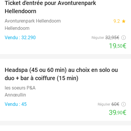
Ticket d'entrée pour Avonturenpark
41%
Hellendoorn
Avonturenpark Hellendoorn
9.2
star
Hellendoorn
Vendu : 32.290
32
,95
€
Régulier
19
€
,50
favorite_border
Headspa (45 ou 60 min) au choix en solo ou
34%
duo + bar à coiffure (15 min)
les soeurs P&A
Annœullin
Vendu : 45
60€
Régulier
39
€
,90
favorite_border