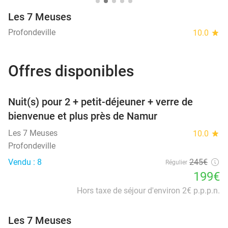
Les 7 Meuses
Profondeville
10.0
star
Offres disponibles
favorite_border
Nuit(s) pour 2 + petit-déjeuner + verre de
bienvenue et plus près de Namur
Les 7 Meuses
10.0
star
Profondeville
Vendu : 8
245€
Régulier
199€
Hors taxe de séjour d'environ 2€ p.p.p.n.
Les 7 Meuses