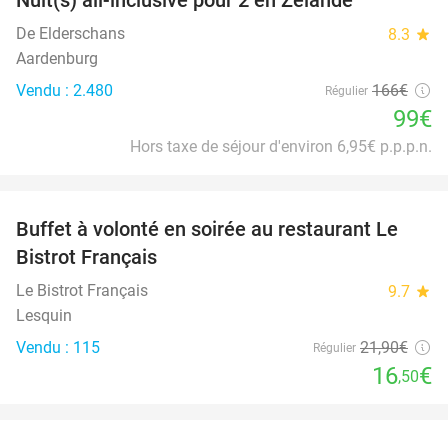
40%
De Elderschans
8.3
star
Aardenburg
Vendu : 2.480
166€
Régulier
99€
Hors taxe de séjour d'environ 6,95€ p.p.p.n.
favorite_border
Buffet à volonté en soirée au restaurant Le
25%
Bistrot Français
Le Bistrot Français
9.7
star
Lesquin
Vendu : 115
21
,90
€
Régulier
16
€
,50
favorite_border