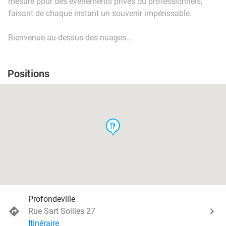
mesure pour des événements privés ou professionnels,
faisant de chaque instant un souvenir impérissable.
Bienvenue au-dessus des nuages…
Positions
food
Profondeville
Rue Sart Soilles 27
Itinéraire