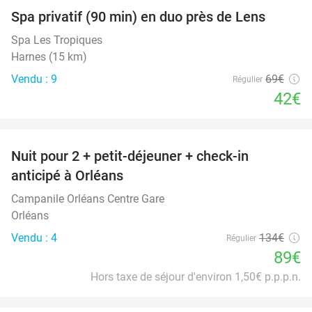
Spa privatif (90 min) en duo près de Lens
39%
Spa Les Tropiques
Harnes (15 km)
Vendu : 9
69€
Régulier
42€
favorite_border
Nuit pour 2 + petit-déjeuner + check-in
34%
anticipé à Orléans
Campanile Orléans Centre Gare
Orléans
Vendu : 4
134€
Régulier
89€
Hors taxe de séjour d'environ 1,50€ p.p.p.n.
favorite_border