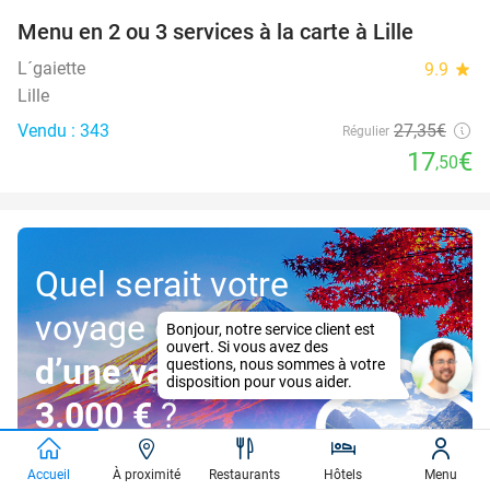
Menu en 2 ou 3 services à la carte à Lille
36%
L´gaiette
9.9
star
Lille
Vendu : 343
27
,35
€
Régulier
17
€
,50
Quel serait votre
voyage de rêve
d’une valeur de
3.000 €
?
Accueil
À proximité
Restaurants
Hôtels
Menu
Participez!