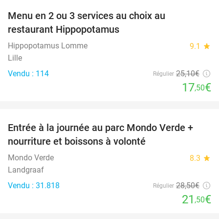
Menu en 2 ou 3 services au choix au
30%
restaurant Hippopotamus
Hippopotamus Lomme
9.1
star
Lille
Vendu : 114
25
,10
€
Régulier
17
€
,50
favorite_border
Entrée à la journée au parc Mondo Verde +
25%
nourriture et boissons à volonté
Mondo Verde
8.3
star
Landgraaf
Vendu : 31.818
28
,50
€
Régulier
21
€
,50
favorite_border