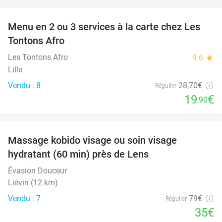
favorite_border
Menu en 2 ou 3 services à la carte chez Les
31%
Tontons Afro
Les Tontons Afro
9.6
star
Lille
Vendu : 8
28
,70
€
Régulier
19
€
,90
favorite_border
Massage kobido visage ou soin visage
56%
hydratant (60 min) près de Lens
Évasion Douceur
Liévin (12 km)
Vendu : 7
79€
Régulier
35€