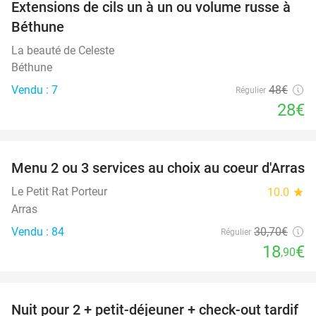
Extensions de cils un à un ou volume russe à
42%
Béthune
La beauté de Celeste
Béthune
Vendu : 7
48€
Régulier
28€
favorite_border
Menu 2 ou 3 services au choix au coeur d'Arras
38%
Le Petit Rat Porteur
10.0
star
Arras
Vendu : 84
30
,70
€
Régulier
18
€
,90
favorite_border
Nuit pour 2 + petit-déjeuner + check-out tardif
34%