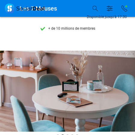
Découvrez + de 15.000 deals

Les 7 Meuses
Disponible 7 jours par semaine
Disponible jusqu'à 17:30
+ de 10 millions de membres
9,4
basé sur
205 869 avis
Découvrez + de 15.000 deals
Disponible 7 jours par semaine
+ de 10 millions de membres