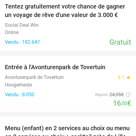
Tentez gratuitement votre chance de gagner
un voyage de rêve d'une valeur de 3.000 €
Social Deal Win
Online
Gratuit
Vendu : 182.647
favorite_border
Entrée à l'Avonturenpark de Tovertuin
34%
Avonturenpark de Tovertuin
9.1
star
Hoogerheide
Vendu : 8.050
24
,95
€
Régulier
16
€
,50
favorite_border
Menu (enfant) en 2 services au choix ou menu
34%