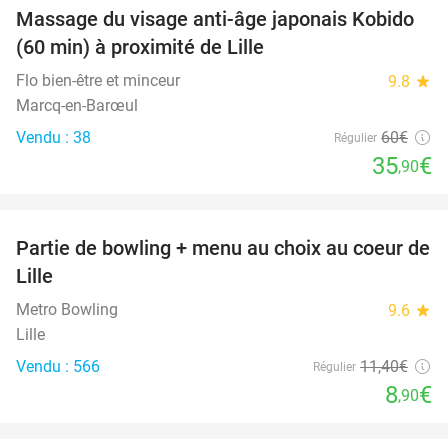
Massage du visage anti-âge japonais Kobido
40%
(60 min) à proximité de Lille
Flo bien-être et minceur
9.8
star
Marcq-en-Barœul
Vendu : 38
60€
Régulier
35
€
,90
favorite_border
Partie de bowling + menu au choix au coeur de
22%
Lille
Metro Bowling
9.6
star
Lille
Vendu : 566
11
,40
€
Régulier
8
€
,90
favorite_border