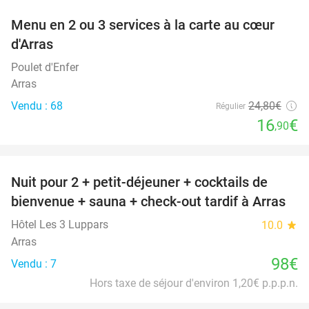
Menu en 2 ou 3 services à la carte au cœur
32%
d'Arras
Poulet d'Enfer
Arras
Vendu : 68
24
,80
€
Régulier
16
€
,90
favorite_border
Nuit pour 2 + petit-déjeuner + cocktails de
bienvenue + sauna + check-out tardif à Arras
Hôtel Les 3 Luppars
10.0
star
Arras
98€
Vendu : 7
Hors taxe de séjour d'environ 1,20€ p.p.p.n.
favorite_border