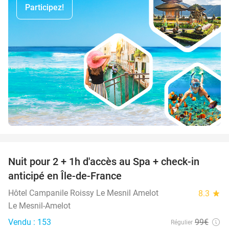
Participez!
favorite_border
Nuit pour 2 + 1h d'accès au Spa + check-in
42%
anticipé en Île-de-France
Hôtel Campanile Roissy Le Mesnil Amelot
8.3
star
Le Mesnil-Amelot
Vendu : 153
99€
Régulier