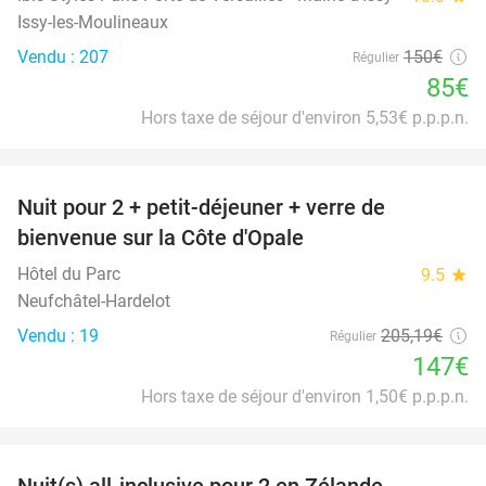
Issy-les-Moulineaux
Vendu : 207
150€
Régulier
85€
Hors taxe de séjour d'environ 5,53€ p.p.p.n.
favorite_border
Nuit pour 2 + petit-déjeuner + verre de
28%
bienvenue sur la Côte d'Opale
Hôtel du Parc
9.5
star
Neufchâtel-Hardelot
Vendu : 19
205
,19
€
Régulier
147€
Hors taxe de séjour d'environ 1,50€ p.p.p.n.
favorite_border
Nuit(s) all-inclusive pour 2 en Zélande