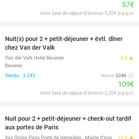
57€
Hors taxe de séjour d'environ 5,20€ p.p.p.n.
favorite_border
Nuit(s) pour 2 + petit-déjeuner + évtl. dîner
51%
chez Van der Valk
Van der Valk Hotel Beveren
9.5
star
Beveren
Vendu : 3.243
224€
Régulier
109€
Hors taxe de séjour d'environ 2,20€ p.p.p.n.
favorite_border
Nuit pour 2 + petit-déjeuner + check-out tardif
43%
aux portes de Paris
ibis Styles Paris Porte de Versailles - Mairie d'Issy
10.0
star