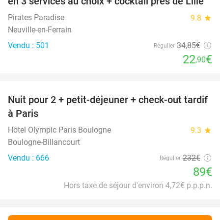
en 3 services au choix + cocktail près de Lille
Pirates Paradise
9.8
star
Neuville-en-Ferrain
Vendu : 501
34
,85
€
Régulier
22
€
,90
favorite_border
Nuit pour 2 + petit-déjeuner + check-out tardif
62%
à Paris
Hôtel Olympic Paris Boulogne
9.3
star
Boulogne-Billancourt
Vendu : 666
232€
Régulier
89€
Hors taxe de séjour d'environ 4,72€ p.p.p.n.