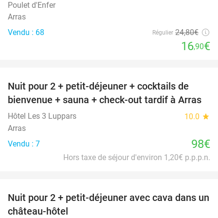
Poulet d'Enfer
Arras
Vendu : 68
24
,80
€
Régulier
16
€
,90
favorite_border
Nuit pour 2 + petit-déjeuner + cocktails de
bienvenue + sauna + check-out tardif à Arras
Hôtel Les 3 Luppars
10.0
star
Arras
98€
Vendu : 7
Hors taxe de séjour d'environ 1,20€ p.p.p.n.
favorite_border
Nuit pour 2 + petit-déjeuner avec cava dans un
48%
château-hôtel