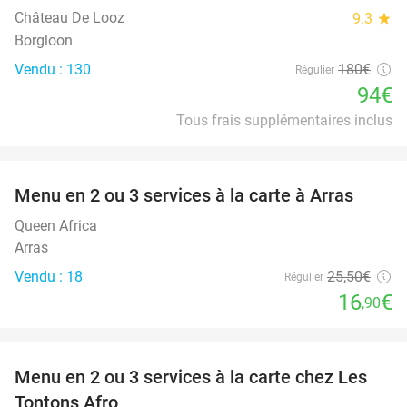
Château De Looz
9.3
star
Borgloon
Vendu : 130
180€
Régulier
94€
Tous frais supplémentaires inclus
favorite_border
Menu en 2 ou 3 services à la carte à Arras
34%
Queen Africa
Arras
Vendu : 18
25
,50
€
Régulier
16
€
,90
favorite_border
Menu en 2 ou 3 services à la carte chez Les
31%
Tontons Afro