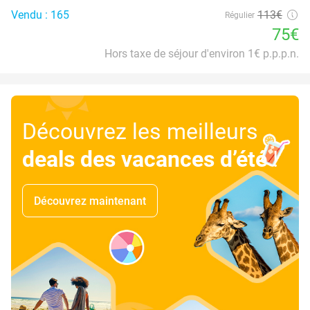
Vendu : 165
113€
Régulier
75€
Hors taxe de séjour d'environ 1€ p.p.p.n.
Découvrez les meilleurs
deals des vacances d’été
!
Découvrez maintenant