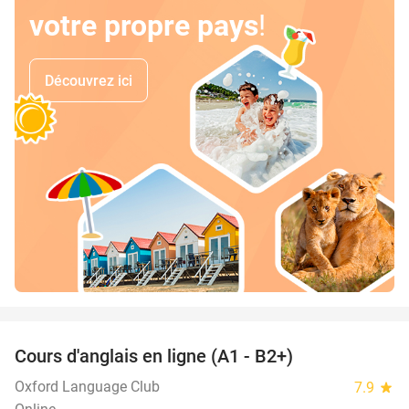
votre propre pays
!
Découvrez ici
favorite_border
Cours d'anglais en ligne (A1 - B2+)
94%
Oxford Language Club
7.9
star