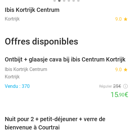
Ibis Kortrijk Centrum
Kortrijk
9.0
star
Offres disponibles
favorite_border
Ontbijt + glaasje cava bij ibis Centrum Kortrijk
Ibis Kortrijk Centrum
9.0
star
Kortrijk
Vendu : 370
25€
Régulier
15
€
,90
favorite_border
Nuit pour 2 + petit-déjeuner + verre de
bienvenue à Courtrai