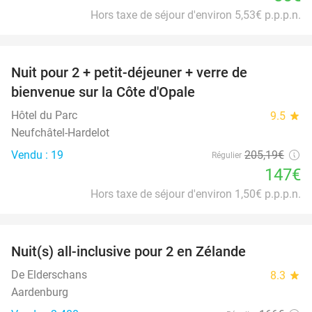
Hors taxe de séjour d'environ 5,53€ p.p.p.n.
favorite_border
Nuit pour 2 + petit-déjeuner + verre de
28%
bienvenue sur la Côte d'Opale
Hôtel du Parc
9.5
star
Neufchâtel-Hardelot
Vendu : 19
205
,19
€
Régulier
147€
Hors taxe de séjour d'environ 1,50€ p.p.p.n.
favorite_border
Nuit(s) all-inclusive pour 2 en Zélande
40%
De Elderschans
8.3
star
Aardenburg