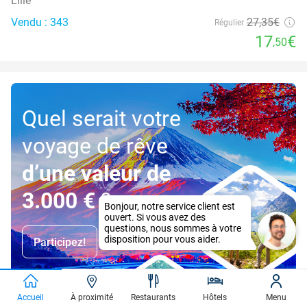
Lille
Vendu : 343
27
,35
€
Régulier
17
€
,50
Quel serait votre
voyage de rêve
d’une valeur de
3.000 €
?
Participez!
Accueil
À proximité
Restaurants
Hôtels
Menu