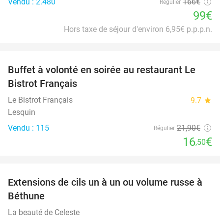
Vendu : 2.480
166€
Régulier
99€
Hors taxe de séjour d'environ 6,95€ p.p.p.n.
favorite_border
Buffet à volonté en soirée au restaurant Le
25%
Bistrot Français
Le Bistrot Français
9.7
star
Lesquin
Vendu : 115
21
,90
€
Régulier
16
€
,50
favorite_border
Extensions de cils un à un ou volume russe à
42%
Béthune
La beauté de Celeste