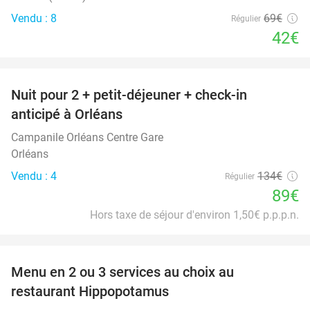
Vendu : 8
69€
Régulier
42€
favorite_border
Nuit pour 2 + petit-déjeuner + check-in
34%
anticipé à Orléans
Campanile Orléans Centre Gare
Orléans
Vendu : 4
134€
Régulier
89€
Hors taxe de séjour d'environ 1,50€ p.p.p.n.
favorite_border
Menu en 2 ou 3 services au choix au
30%
restaurant Hippopotamus