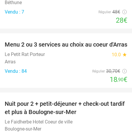
Béthune
Vendu : 7
48€
Régulier
28€
favorite_border
Menu 2 ou 3 services au choix au coeur d'Arras
38%
Le Petit Rat Porteur
10.0
star
Arras
Vendu : 84
30
,70
€
Régulier
18
€
,90
favorite_border
Nuit pour 2 + petit-déjeuner + check-out tardif
34%
et plus à Boulogne-sur-Mer
Le Faidherbe Hotel Coeur de ville
Boulogne-sur-Mer