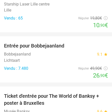
Starship Laser Lille centre
Lille
Vendu : 65
19
,80
€
Régulier
10
€
,90
favorite_border
Entrée pour Bobbejaanland
46%
Bobbejaanland
9.1
star
Lichtaart
Vendu : 7.480
49
,90
€
Régulier
26
€
,90
favorite_border
Ticket d'entrée pour The World of Banksy +
37%
poster à Bruxelles
Musée Banksy
9.6
star