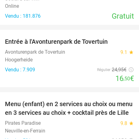
Online
Gratuit
Vendu : 181.876
favorite_border
Entrée à l'Avonturenpark de Tovertuin
34%
Avonturenpark de Tovertuin
9.1
star
Hoogerheide
Vendu : 7.909
24
,95
€
Régulier
16
€
,50
favorite_border
Menu (enfant) en 2 services au choix ou menu
34%
en 3 services au choix + cocktail près de Lille
Pirates Paradise
9.8
star
Neuville-en-Ferrain