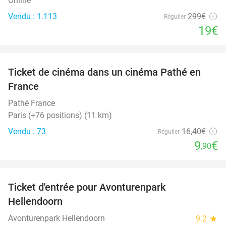
Online
Vendu : 1.113
299€
Régulier
19€
favorite_border
Ticket de cinéma dans un cinéma Pathé en
40%
France
Pathé France
Paris (+76 positions) (11 km)
Vendu : 73
16
,40
€
Régulier
9
€
,90
favorite_border
Ticket d'entrée pour Avonturenpark
41%
Hellendoorn
Avonturenpark Hellendoorn
9.2
star