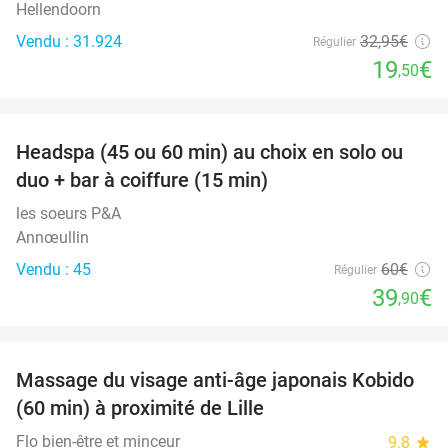
Hellendoorn
Vendu : 31.924
32
,95
€
Régulier
19
€
,50
favorite_border
Headspa (45 ou 60 min) au choix en solo ou
34%
duo + bar à coiffure (15 min)
les soeurs P&A
Annœullin
Vendu : 45
60€
Régulier
39
€
,90
favorite_border
Massage du visage anti-âge japonais Kobido
40%
(60 min) à proximité de Lille
Flo bien-être et minceur
9.8
star