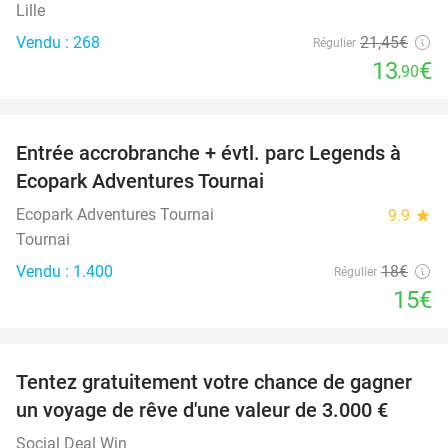
Lille
Vendu : 268
21
,45
€
Régulier
13
€
,90
favorite_border
Entrée accrobranche + évtl. parc Legends à
17%
Ecopark Adventures Tournai
Ecopark Adventures Tournai
9.9
star
Tournai
Vendu : 1.400
18€
Régulier
15€
favorite_border
Tentez gratuitement votre chance de gagner
un voyage de rêve d'une valeur de 3.000 €
Social Deal Win