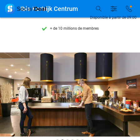
Découvrez + de 15.000 deals

Ibis Kortrijk Centrum
Disponible 7 jours par semaine
Disponible à partir de 09:00
+ de 10 millions de membres
9,4
basé sur
205 794 avis
Découvrez + de 15.000 deals
Disponible 7 jours par semaine
+ de 10 millions de membres