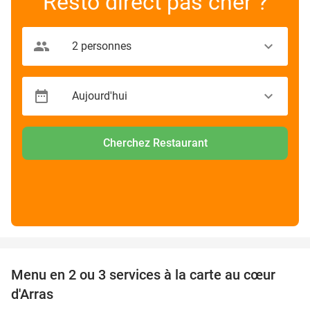
Resto direct pas cher ?
Cherchez Restaurant
favorite_border
Menu en 2 ou 3 services à la carte au cœur
32%
d'Arras