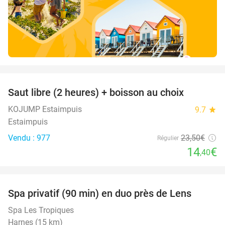
favorite_border
Saut libre (2 heures) + boisson au choix
39%
KOJUMP Estaimpuis
9.7
star
Estaimpuis
Vendu : 977
23
,50
€
Régulier
14
€
,40
favorite_border
Spa privatif (90 min) en duo près de Lens
39%
Spa Les Tropiques
Harnes (15 km)