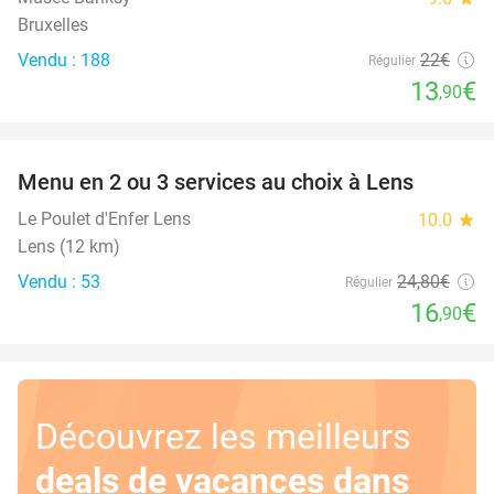
Bruxelles
Vendu : 188
22€
Régulier
13
€
,90
favorite_border
Menu en 2 ou 3 services au choix à Lens
32%
Le Poulet d'Enfer Lens
10.0
star
Lens (12 km)
Vendu : 53
24
,80
€
Régulier
16
€
,90
Découvrez les meilleurs
deals de vacances dans