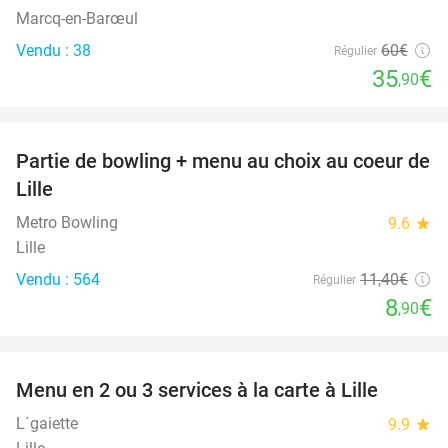
Marcq-en-Barœul
Vendu : 38
60€
Régulier
35
€
,90
favorite_border
Partie de bowling + menu au choix au coeur de
22%
Lille
Metro Bowling
9.6
star
Lille
Vendu : 564
11
,40
€
Régulier
8
€
,90
favorite_border
Menu en 2 ou 3 services à la carte à Lille
36%
L´gaiette
9.9
star