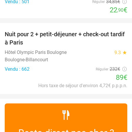
Vendu : 501
34
,85
€
Régulier
22
€
,90
favorite_border
Nuit pour 2 + petit-déjeuner + check-out tardif
62%
à Paris
Hôtel Olympic Paris Boulogne
9.3
star
Boulogne-Billancourt
Vendu : 662
232€
Régulier
89€
Hors taxe de séjour d'environ 4,72€ p.p.p.n.