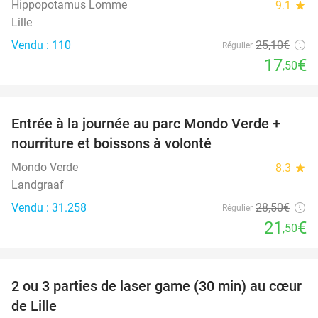
Hippopotamus Lomme
9.1
star
Lille
Vendu : 110
25
,10
€
Régulier
17
€
,50
favorite_border
Entrée à la journée au parc Mondo Verde +
25%
nourriture et boissons à volonté
Mondo Verde
8.3
star
Landgraaf
Vendu : 31.258
28
,50
€
Régulier
21
€
,50
favorite_border
2 ou 3 parties de laser game (30 min) au cœur
45%
de Lille