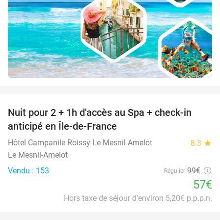
favorite_border
Nuit pour 2 + 1h d'accès au Spa + check-in
42%
anticipé en Île-de-France
Hôtel Campanile Roissy Le Mesnil Amelot
8.3
star
Le Mesnil-Amelot
Vendu : 153
99€
Régulier
57€
Hors taxe de séjour d'environ 5,20€ p.p.p.n.
favorite_border