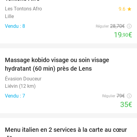
Les Tontons Afro
9.6
star
Lille
Vendu : 8
28
,70
€
Régulier
19
€
,90
favorite_border
Massage kobido visage ou soin visage
56%
hydratant (60 min) près de Lens
Évasion Douceur
Liévin (12 km)
Vendu : 7
79€
Régulier
35€
favorite_border
Menu italien en 2 services à la carte au cœur
45%