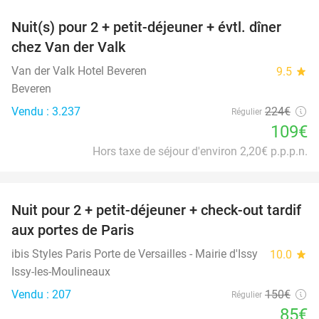
Nuit(s) pour 2 + petit-déjeuner + évtl. dîner
51%
chez Van der Valk
Van der Valk Hotel Beveren
9.5
star
Beveren
Vendu : 3.237
224€
Régulier
109€
Hors taxe de séjour d'environ 2,20€ p.p.p.n.
favorite_border
Nuit pour 2 + petit-déjeuner + check-out tardif
43%
aux portes de Paris
ibis Styles Paris Porte de Versailles - Mairie d'Issy
10.0
star
Issy-les-Moulineaux
Vendu : 207
150€
Régulier
85€