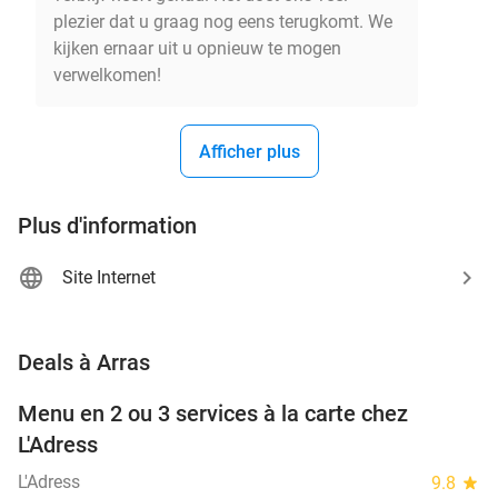
plezier dat u graag nog eens terugkomt. We
kijken ernaar uit u opnieuw te mogen
verwelkomen!
Afficher plus
Plus d'information
Site Internet
favorite_border
Deals à Arras
Menu en 2 ou 3 services à la carte chez
35%
L'Adress
L'Adress
9.8
star