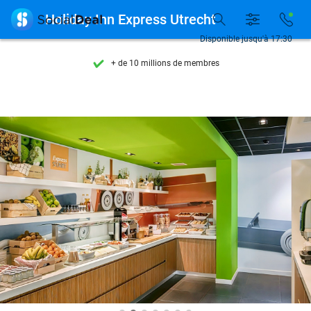
Découvrez + de 15.000 deals

Holiday Inn Express Utrecht
Disponible 7 jours par semaine
Disponible jusqu'à 17:30
+ de 10 millions de membres
9,4
basé sur
205 991 avis
Découvrez + de 15.000 deals
Disponible 7 jours par semaine
+ de 10 millions de membres