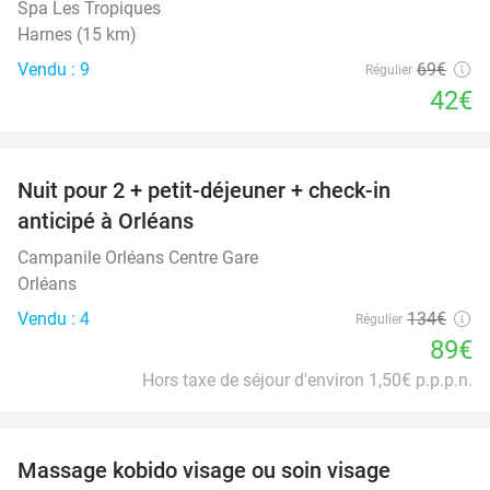
Spa Les Tropiques
Harnes (15 km)
Vendu : 9
69€
Régulier
42€
favorite_border
Nuit pour 2 + petit-déjeuner + check-in
34%
anticipé à Orléans
Campanile Orléans Centre Gare
Orléans
Vendu : 4
134€
Régulier
89€
Hors taxe de séjour d'environ 1,50€ p.p.p.n.
favorite_border
Massage kobido visage ou soin visage
56%