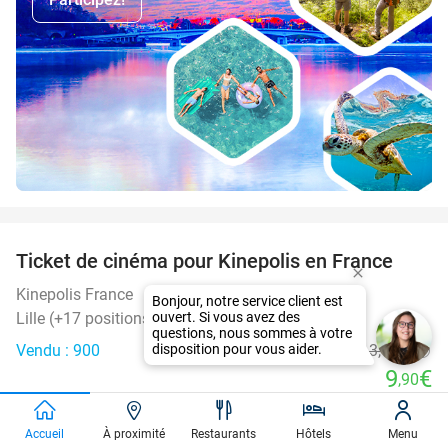
favorite_border
Ticket de cinéma pour Kinepolis en France
27%
SOLD
OUT
Kinepolis France
Lille (+17 positions)
Vendu : 900
13
,50
€
Régulier
9
€
,90
favorite_border
Accueil
À proximité
Restaurants
Hôtels
Menu