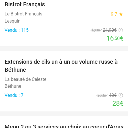
Bistrot Français
Le Bistrot Français
9.7
star
Lesquin
Vendu : 115
21
,90
€
Régulier
16
€
,50
favorite_border
Extensions de cils un à un ou volume russe à
42%
Béthune
La beauté de Celeste
Béthune
Vendu : 7
48€
Régulier
28€
favorite_border
Menu 2 ou 3 services au choix au coeur d'Arras