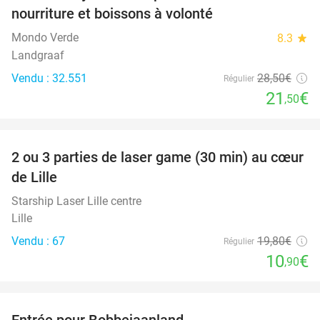
nourriture et boissons à volonté
Mondo Verde
8.3
star
Landgraaf
Vendu : 32.551
28
,50
€
Régulier
21
€
,50
favorite_border
2 ou 3 parties de laser game (30 min) au cœur
45%
de Lille
Starship Laser Lille centre
Lille
Vendu : 67
19
,80
€
Régulier
10
€
,90
favorite_border
Entrée pour Bobbejaanland