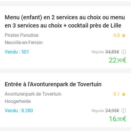
favorite_border
Menu (enfant) en 2 services au choix ou menu
34%
en 3 services au choix + cocktail près de Lille
Pirates Paradise
9.8
star
Neuville-en-Ferrain
Vendu : 501
34
,85
€
Régulier
22
€
,90
favorite_border
Entrée à l'Avonturenpark de Tovertuin
34%
Avonturenpark de Tovertuin
9.1
star
Hoogerheide
Vendu : 8.280
24
,95
€
Régulier
16
€
,50
favorite_border