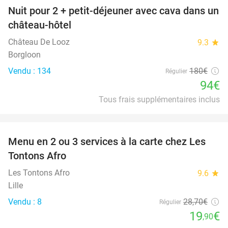
Nuit pour 2 + petit-déjeuner avec cava dans un
48%
château-hôtel
Château De Looz
9.3
star
Borgloon
Vendu : 134
180€
Régulier
94€
Tous frais supplémentaires inclus
favorite_border
Menu en 2 ou 3 services à la carte chez Les
31%
Tontons Afro
Les Tontons Afro
9.6
star
Lille
Vendu : 8
28
,70
€
Régulier
19
€
,90