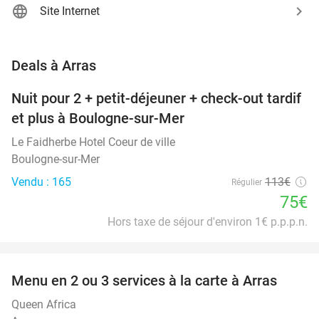
Site Internet
favorite_border
Deals à Arras
Nuit pour 2 + petit-déjeuner + check-out tardif
34%
NEW
et plus à Boulogne-sur-Mer
TODAY
Le Faidherbe Hotel Coeur de ville
Boulogne-sur-Mer
Vendu : 165
113€
Régulier
75€
Hors taxe de séjour d'environ 1€ p.p.p.n.
favorite_border
Menu en 2 ou 3 services à la carte à Arras
34%
Queen Africa