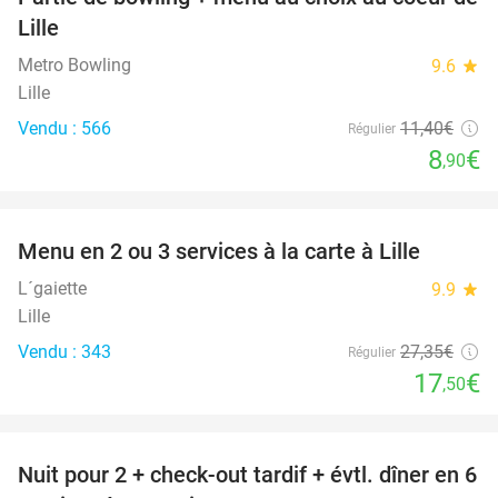
22%
Lille
Metro Bowling
9.6
star
Lille
Vendu : 566
11
,40
€
Régulier
8
€
,90
favorite_border
Menu en 2 ou 3 services à la carte à Lille
36%
L´gaiette
9.9
star
Lille
Vendu : 343
27
,35
€
Régulier
17
€
,50
favorite_border
Nuit pour 2 + check-out tardif + évtl. dîner en 6
32%