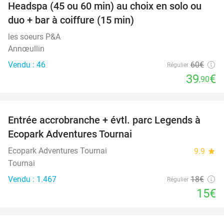
Headspa (45 ou 60 min) au choix en solo ou
34%
duo + bar à coiffure (15 min)
les soeurs P&A
Annœullin
Vendu : 46
60€
Régulier
39
€
,90
favorite_border
Entrée accrobranche + évtl. parc Legends à
17%
Ecopark Adventures Tournai
Ecopark Adventures Tournai
9.9
star
Tournai
Vendu : 1.467
18€
Régulier
15€
favorite_border