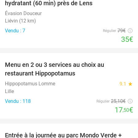
hydratant (60 min) près de Lens
Évasion Douceur
Liévin (12 km)
Vendu : 7
79€
Régulier
35€
favorite_border
Menu en 2 ou 3 services au choix au
30%
restaurant Hippopotamus
Hippopotamus Lomme
9.1
star
Lille
Vendu : 118
25
,10
€
Régulier
17
€
,50
favorite_border
Entrée à la journée au parc Mondo Verde +
25%