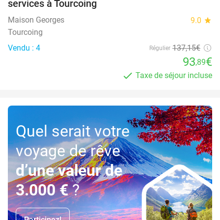
services à Tourcoing
Maison Georges
9.0
star
Tourcoing
Vendu : 4
137
,15
€
Régulier
93
€
,89
Taxe de séjour incluse
Quel serait votre
voyage de rêve
d’une valeur de
3.000 €
?
Participez!