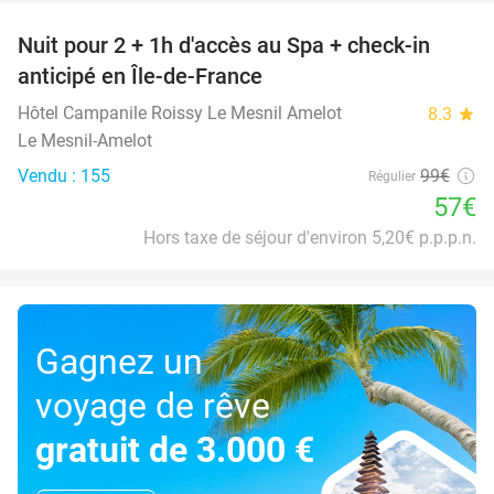
Nuit pour 2 + 1h d'accès au Spa + check-in
42%
anticipé en Île-de-France
Hôtel Campanile Roissy Le Mesnil Amelot
8.3
star
Le Mesnil-Amelot
Vendu : 155
99€
Régulier
57€
Hors taxe de séjour d'environ 5,20€ p.p.p.n.
Gagnez un
voyage de rêve
gratuit de 3.000 €