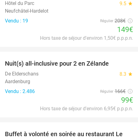
Hôtel du Parc
9.5
star
Neufchâtel-Hardelot
Vendu : 19
208€
Régulier
149€
Hors taxe de séjour d'environ 1,50€ p.p.p.n.
favorite_border
Nuit(s) all-inclusive pour 2 en Zélande
40%
De Elderschans
8.3
star
Aardenburg
Vendu : 2.486
166€
Régulier
99€
Hors taxe de séjour d'environ 6,95€ p.p.p.n.
favorite_border
Buffet à volonté en soirée au restaurant Le
25%