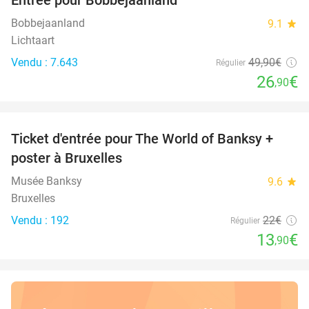
46%
Bobbejaanland
9.1
star
Lichtaart
Vendu : 7.643
49
,90
€
Régulier
26
€
,90
favorite_border
Ticket d'entrée pour The World of Banksy +
37%
poster à Bruxelles
Musée Banksy
9.6
star
Bruxelles
Vendu : 192
22€
Régulier
13
€
,90