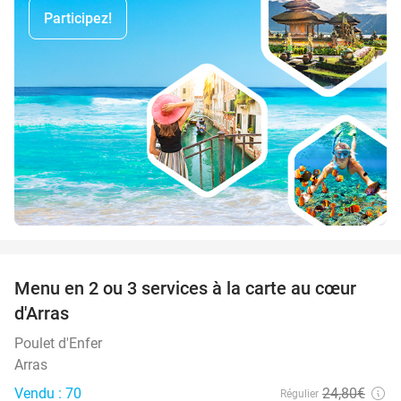
Participez!
favorite_border
Menu en 2 ou 3 services à la carte au cœur
32%
d'Arras
Poulet d'Enfer
Arras
Vendu : 70
24
,80
€
Régulier