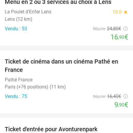
Menu en 2 ou 3 services au choix à Lens
32%
Le Poulet d'Enfer Lens
10.0
star
Lens (12 km)
Vendu : 53
24
,80
€
Régulier
16
€
,90
favorite_border
Ticket de cinéma dans un cinéma Pathé en
40%
France
Pathé France
Paris (+76 positions) (11 km)
Vendu : 75
16
,40
€
Régulier
9
€
,90
favorite_border
Ticket d'entrée pour Avonturenpark
41%