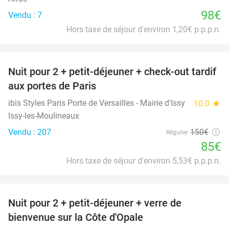
98€
Vendu : 7
Hors taxe de séjour d'environ 1,20€ p.p.p.n.
favorite_border
Nuit pour 2 + petit-déjeuner + check-out tardif
43%
aux portes de Paris
ibis Styles Paris Porte de Versailles - Mairie d'Issy
10.0
star
Issy-les-Moulineaux
Vendu : 207
150€
Régulier
85€
Hors taxe de séjour d'environ 5,53€ p.p.p.n.
favorite_border
Nuit pour 2 + petit-déjeuner + verre de
28%
bienvenue sur la Côte d'Opale