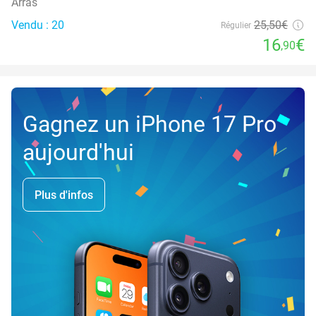
Arras
Vendu : 20
25
,50
€
Régulier
16
€
,90
Gagnez un iPhone 17 Pro
aujourd'hui
Plus d'infos