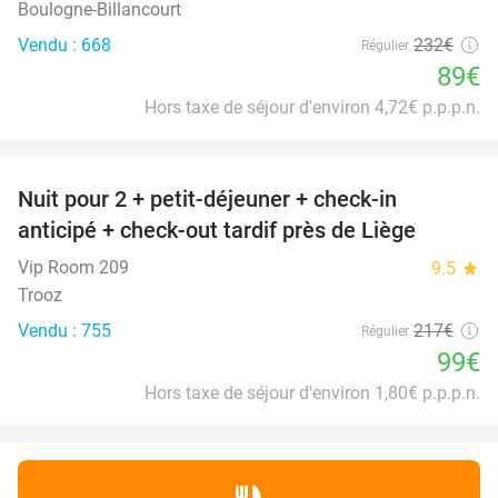
Boulogne-Billancourt
Vendu : 668
232€
Régulier
89€
Hors taxe de séjour d'environ 4,72€ p.p.p.n.
favorite_border
Nuit pour 2 + petit-déjeuner + check-in
54%
anticipé + check-out tardif près de Liège
Vip Room 209
9.5
star
Trooz
Vendu : 755
217€
Régulier
99€
Hors taxe de séjour d'environ 1,80€ p.p.p.n.