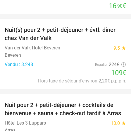
16
€
,90
favorite_border
Nuit(s) pour 2 + petit-déjeuner + évtl. dîner
51%
chez Van der Valk
Van der Valk Hotel Beveren
9.5
star
Beveren
Vendu : 3.248
224€
Régulier
109€
Hors taxe de séjour d'environ 2,20€ p.p.p.n.
favorite_border
Nuit pour 2 + petit-déjeuner + cocktails de
bienvenue + sauna + check-out tardif à Arras
Hôtel Les 3 Luppars
10.0
star
Arras