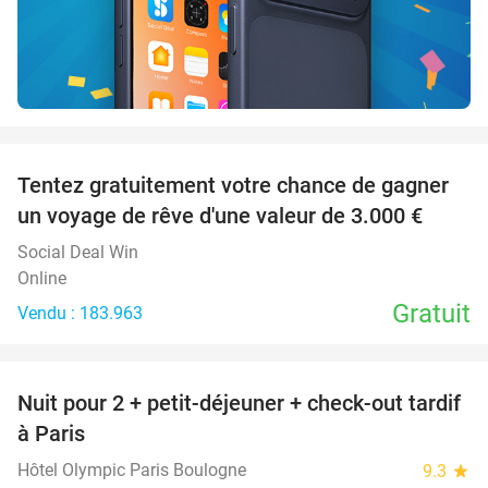
favorite_border
Tentez gratuitement votre chance de gagner
un voyage de rêve d'une valeur de 3.000 €
Social Deal Win
Online
Gratuit
Vendu : 183.963
favorite_border
Nuit pour 2 + petit-déjeuner + check-out tardif
62%
à Paris
Hôtel Olympic Paris Boulogne
9.3
star