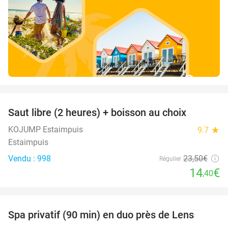
favorite_border
Saut libre (2 heures) + boisson au choix
39%
KOJUMP Estaimpuis
9.7
star
Estaimpuis
Vendu : 998
23
,50
€
Régulier
14
€
,40
favorite_border
Spa privatif (90 min) en duo près de Lens
39%