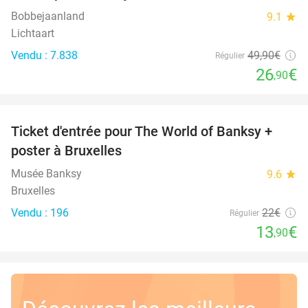
Bobbejaanland
9.1
star
Lichtaart
Vendu : 7.838
49
,90
€
Régulier
26
€
,90
favorite_border
Ticket d'entrée pour The World of Banksy +
37%
poster à Bruxelles
Musée Banksy
9.6
star
Bruxelles
Vendu : 196
22€
Régulier
13
€
,90