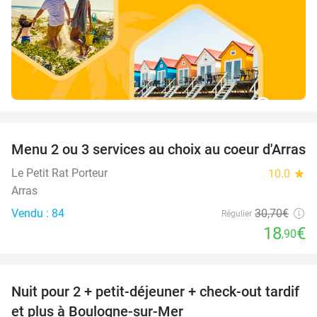
favorite_border
Menu 2 ou 3 services au choix au coeur d'Arras
38%
Le Petit Rat Porteur
10.0
star
Arras
Vendu : 84
30
,70
€
Régulier
18
€
,90
favorite_border
Nuit pour 2 + petit-déjeuner + check-out tardif
34%
et plus à Boulogne-sur-Mer