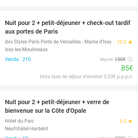
favorite_border
Nuit pour 2 + petit-déjeuner + check-out tardif
43%
aux portes de Paris
ibis Styles Paris Porte de Versailles - Mairie d'Issy
10.0
star
Issy-les-Moulineaux
Vendu : 210
150€
Régulier
85€
Hors taxe de séjour d'environ 5,53€ p.p.p.n.
favorite_border
Nuit pour 2 + petit-déjeuner + verre de
28%
bienvenue sur la Côte d'Opale
Hôtel du Parc
9.5
star
Neufchâtel-Hardelot