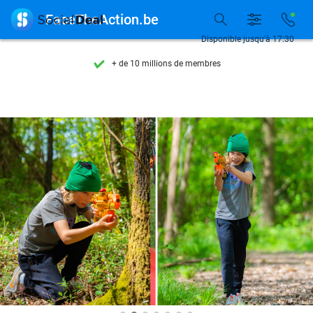
Découvrez + de 15.000 deals

FaceTheAction.be
Disponible 7 jours par semaine
Disponible jusqu'à 17:30
+ de 10 millions de membres
9,4
basé sur
206 187 avis
Découvrez + de 15.000 deals
Disponible 7 jours par semaine
+ de 10 millions de membres