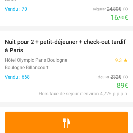
Vendu : 70
24
,80
€
Régulier
16
€
,90
favorite_border
Nuit pour 2 + petit-déjeuner + check-out tardif
62%
à Paris
Hôtel Olympic Paris Boulogne
9.3
star
Boulogne-Billancourt
Vendu : 668
232€
Régulier
89€
Hors taxe de séjour d'environ 4,72€ p.p.p.n.