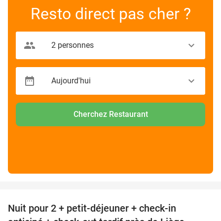
Resto direct pas cher ?
Cherchez Restaurant
favorite_border
Nuit pour 2 + petit-déjeuner + check-in
54%