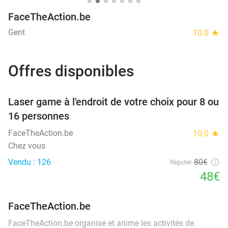
FaceTheAction.be
Gent
10.0
star
Offres disponibles
favorite_border
Laser game à l'endroit de votre choix pour 8 ou
16 personnes
FaceTheAction.be
10.0
star
Chez vous
Vendu : 126
80€
Régulier
48€
FaceTheAction.be
FaceTheAction.be organise et anime les activités de