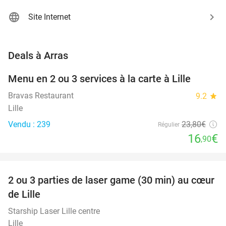
Site Internet
favorite_border
Deals à Arras
Menu en 2 ou 3 services à la carte à Lille
29%
Bravas Restaurant
9.2
star
Lille
Vendu : 239
23
,80
€
Régulier
16
€
,90
favorite_border
2 ou 3 parties de laser game (30 min) au cœur
45%
de Lille
Starship Laser Lille centre
Lille