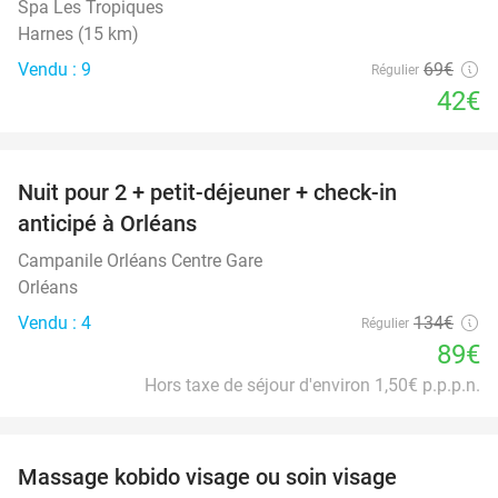
Spa Les Tropiques
Harnes (15 km)
Vendu : 9
69€
Régulier
42€
favorite_border
Nuit pour 2 + petit-déjeuner + check-in
34%
anticipé à Orléans
Campanile Orléans Centre Gare
Orléans
Vendu : 4
134€
Régulier
89€
Hors taxe de séjour d'environ 1,50€ p.p.p.n.
favorite_border
Massage kobido visage ou soin visage
56%