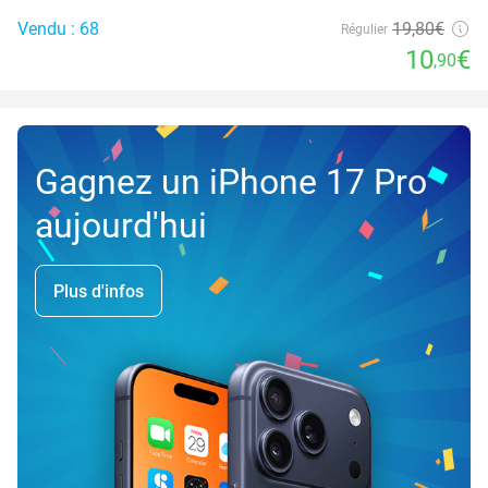
Vendu : 68
19
,80
€
Régulier
10
€
,90
Gagnez un iPhone 17 Pro
aujourd'hui
Plus d'infos