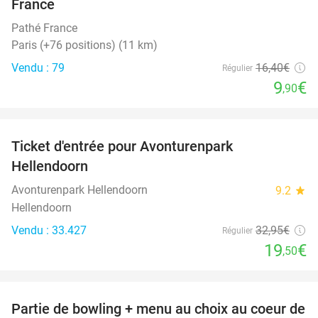
France
Pathé France
Paris (+76 positions) (11 km)
Vendu : 79
16
,40
€
Régulier
9
€
,90
favorite_border
Ticket d'entrée pour Avonturenpark
41%
Hellendoorn
Avonturenpark Hellendoorn
9.2
star
Hellendoorn
Vendu : 33.427
32
,95
€
Régulier
19
€
,50
favorite_border
Partie de bowling + menu au choix au coeur de
22%