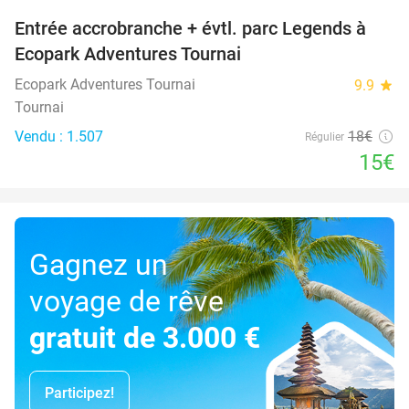
Entrée accrobranche + évtl. parc Legends à
17%
Ecopark Adventures Tournai
Ecopark Adventures Tournai
9.9
star
Tournai
Vendu : 1.507
18€
Régulier
15€
Gagnez un
voyage de rêve
gratuit de 3.000 €
Participez!