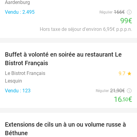
Aardenburg
Vendu : 2.495
166€
Régulier
99€
Hors taxe de séjour d'environ 6,95€ p.p.p.n.
favorite_border
Buffet à volonté en soirée au restaurant Le
25%
Bistrot Français
Le Bistrot Français
9.7
star
Lesquin
Vendu : 123
21
,90
€
Régulier
16
€
,50
favorite_border
Extensions de cils un à un ou volume russe à
42%
Béthune