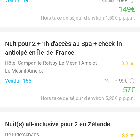
Vendu : 19
208€
Régulier
149€
Hors taxe de séjour d'environ 1,50€ p.p.p.n.
favorite_border
Nuit pour 2 + 1h d'accès au Spa + check-in
42%
anticipé en Île-de-France
Hôtel Campanile Roissy Le Mesnil Amelot
8.3
star
Le Mesnil-Amelot
Vendu : 156
99€
Régulier
57€
Hors taxe de séjour d'environ 5,20€ p.p.p.n.
favorite_border
Nuit(s) all-inclusive pour 2 en Zélande
40%
De Elderschans
8.3
star