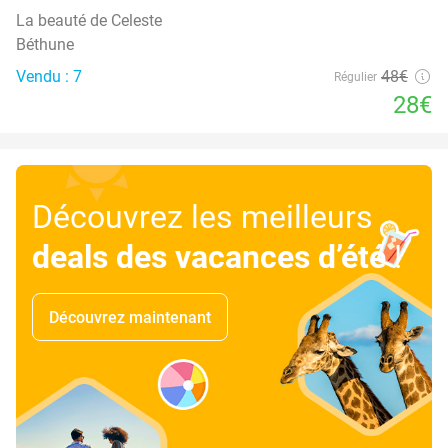
La beauté de Celeste
Béthune
Vendu : 7
48€
Régulier
28€
Découvrez les meilleurs
deals des vacances d’été
!
Découvrez maintenant