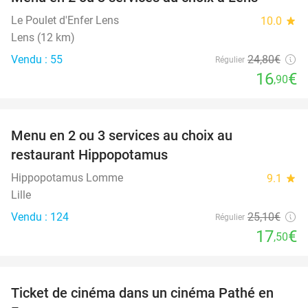
32%
Le Poulet d'Enfer Lens
10.0
star
Lens (12 km)
Vendu : 55
24
,80
€
Régulier
16
€
,90
favorite_border
Menu en 2 ou 3 services au choix au
30%
restaurant Hippopotamus
Hippopotamus Lomme
9.1
star
Lille
Vendu : 124
25
,10
€
Régulier
17
€
,50
favorite_border
Ticket de cinéma dans un cinéma Pathé en
40%