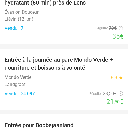
hydratant (60 min) près de Lens
Évasion Douceur
Liévin (12 km)
Vendu : 7
79€
Régulier
35€
favorite_border
Entrée à la journée au parc Mondo Verde +
25%
nourriture et boissons à volonté
Mondo Verde
8.3
star
Landgraaf
Vendu : 34.097
28
,50
€
Régulier
21
€
,50
favorite_border
Entrée pour Bobbejaanland
46%