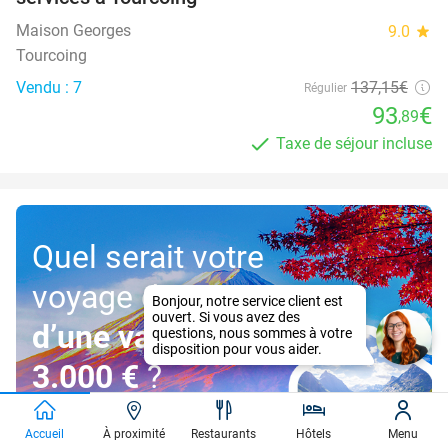
Maison Georges
9.0
star
Tourcoing
Vendu : 7
137
,15
€
Régulier
93
€
,89
Taxe de séjour incluse
Quel serait votre
voyage de rêve
d’une valeur de
3.000 €
?
Accueil
À proximité
Restaurants
Hôtels
Menu
Participez!