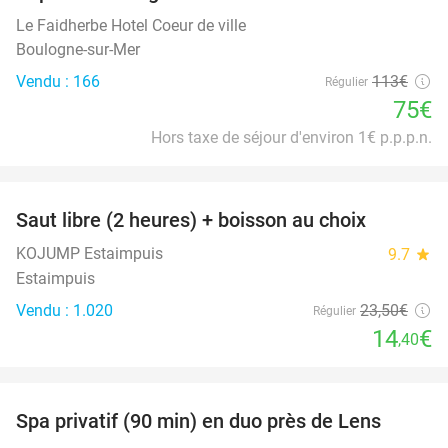
Le Faidherbe Hotel Coeur de ville
Boulogne-sur-Mer
Vendu : 166
113€
Régulier
75€
Hors taxe de séjour d'environ 1€ p.p.p.n.
favorite_border
Saut libre (2 heures) + boisson au choix
39%
KOJUMP Estaimpuis
9.7
star
Estaimpuis
Vendu : 1.020
23
,50
€
Régulier
14
€
,40
favorite_border
Spa privatif (90 min) en duo près de Lens
39%