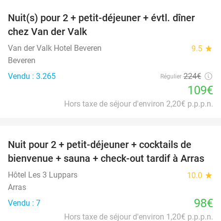
Nuit(s) pour 2 + petit-déjeuner + évtl. dîner
51%
chez Van der Valk
Van der Valk Hotel Beveren
9.5
star
Beveren
Vendu : 3.265
224€
Régulier
109€
Hors taxe de séjour d'environ 2,20€ p.p.p.n.
favorite_border
Nuit pour 2 + petit-déjeuner + cocktails de
bienvenue + sauna + check-out tardif à Arras
Hôtel Les 3 Luppars
10.0
star
Arras
98€
Vendu : 7
Hors taxe de séjour d'environ 1,20€ p.p.p.n.