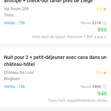
anticipé + check-out tardif près de Liège
Vip Room 209
9.5
star
Trooz
Vendu : 758
217€
Régulier
99€
Hors taxe de séjour d'environ 1,80€ p.p.p.n.
favorite_border
Nuit pour 2 + petit-déjeuner avec cava dans un
48%
château-hôtel
Château De Looz
9.3
star
Borgloon
Vendu : 136
180€
Régulier
94€
Tous frais supplémentaires inclus
favorite_border