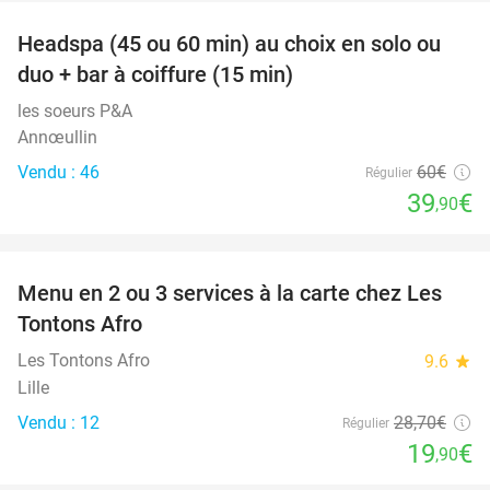
Headspa (45 ou 60 min) au choix en solo ou
34%
duo + bar à coiffure (15 min)
les soeurs P&A
Annœullin
Vendu : 46
60€
Régulier
39
€
,90
favorite_border
Menu en 2 ou 3 services à la carte chez Les
31%
Tontons Afro
Les Tontons Afro
9.6
star
Lille
Vendu : 12
28
,70
€
Régulier
19
€
,90
favorite_border