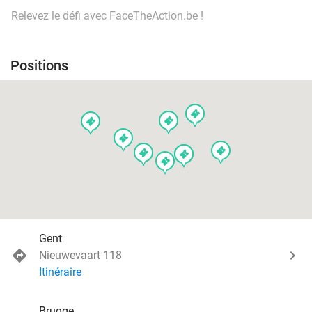
Relevez le défi avec FaceTheAction.be !
Positions
events
events
events
events
events
events
events
events
events
Gent
Nieuwevaart 118
Itinéraire
Brugge