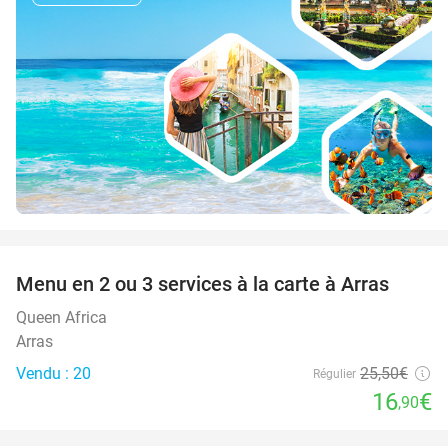
favorite_border
Menu en 2 ou 3 services à la carte à Arras
34%
Queen Africa
Arras
Vendu : 20
25
,50
€
Régulier
16
€
,90
favorite_border