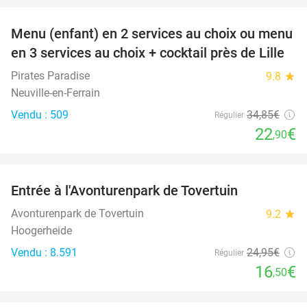
Menu (enfant) en 2 services au choix ou menu
34%
en 3 services au choix + cocktail près de Lille
Pirates Paradise
9.8
star
Neuville-en-Ferrain
Vendu : 509
34
,85
€
Régulier
22
€
,90
favorite_border
Entrée à l'Avonturenpark de Tovertuin
34%
Avonturenpark de Tovertuin
9.2
star
Hoogerheide
Vendu : 8.591
24
,95
€
Régulier
16
€
,50
favorite_border