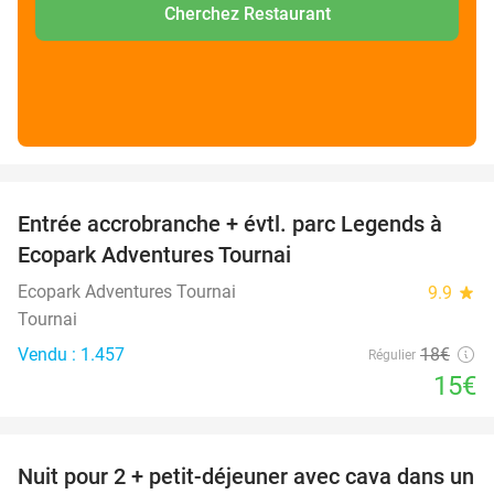
Cherchez Restaurant
favorite_border
Entrée accrobranche + évtl. parc Legends à
17%
Ecopark Adventures Tournai
Ecopark Adventures Tournai
9.9
star
Tournai
Vendu : 1.457
18€
Régulier
15€
favorite_border
Nuit pour 2 + petit-déjeuner avec cava dans un
48%