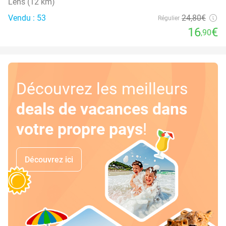
Lens (12 km)
Vendu : 53
24
,80
€
Régulier
16
€
,90
Découvrez les meilleurs
deals de vacances dans
votre propre pays
!
Découvrez ici