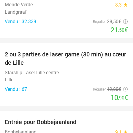
Mondo Verde
8.3
star
Landgraaf
Vendu : 32.339
28
,50
€
Régulier
21
€
,50
favorite_border
2 ou 3 parties de laser game (30 min) au cœur
45%
de Lille
Starship Laser Lille centre
Lille
Vendu : 67
19
,80
€
Régulier
10
€
,90
favorite_border
Entrée pour Bobbejaanland
46%
Bobbejaanland
9.1
star