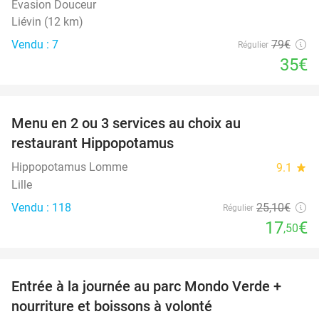
Évasion Douceur
Liévin (12 km)
Vendu : 7
79€
Régulier
35€
favorite_border
Menu en 2 ou 3 services au choix au
30%
restaurant Hippopotamus
Hippopotamus Lomme
9.1
star
Lille
Vendu : 118
25
,10
€
Régulier
17
€
,50
favorite_border
Entrée à la journée au parc Mondo Verde +
25%
nourriture et boissons à volonté