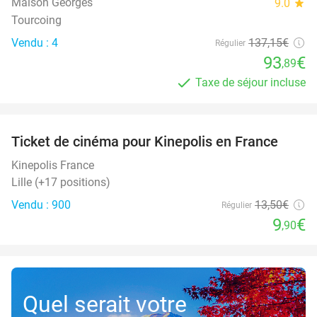
Maison Georges
9.0
star
Tourcoing
Vendu : 4
137
,15
€
Régulier
93
€
,89
Taxe de séjour incluse
favorite_border
Ticket de cinéma pour Kinepolis en France
27%
SOLD
OUT
Kinepolis France
Lille (+17 positions)
Vendu : 900
13
,50
€
Régulier
9
€
,90
Quel serait votre