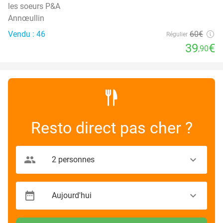
les soeurs P&A
Annœullin
Vendu : 46
60€
Régulier
39
€
,90
Resto direct pas cher ?