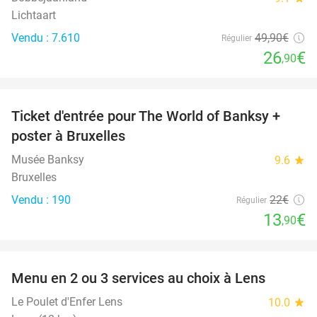
Lichtaart
Vendu : 7.610
49
,90
€
Régulier
26
€
,90
favorite_border
Ticket d'entrée pour The World of Banksy +
37%
poster à Bruxelles
Musée Banksy
9.6
star
Bruxelles
Vendu : 190
22€
Régulier
13
€
,90
favorite_border
Menu en 2 ou 3 services au choix à Lens
32%
Le Poulet d'Enfer Lens
10.0
star