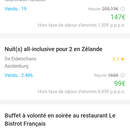
Vendu : 19
205
,19
€
Régulier
147€
Hors taxe de séjour d'environ 1,50€ p.p.p.n.
favorite_border
Nuit(s) all-inclusive pour 2 en Zélande
40%
De Elderschans
8.3
star
Aardenburg
Vendu : 2.486
166€
Régulier
99€
Hors taxe de séjour d'environ 6,95€ p.p.p.n.
favorite_border
Buffet à volonté en soirée au restaurant Le
25%
Bistrot Français