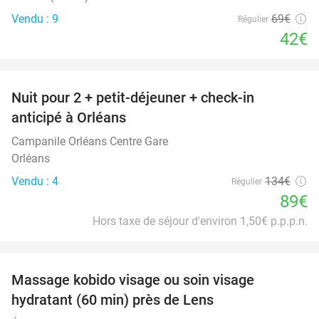
Vendu : 9
69€
Régulier
42€
favorite_border
Nuit pour 2 + petit-déjeuner + check-in
34%
anticipé à Orléans
Campanile Orléans Centre Gare
Orléans
Vendu : 4
134€
Régulier
89€
Hors taxe de séjour d'environ 1,50€ p.p.p.n.
favorite_border
Massage kobido visage ou soin visage
56%
hydratant (60 min) près de Lens