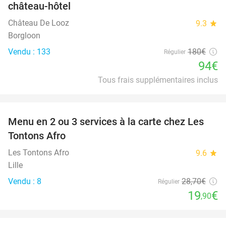
château-hôtel
Château De Looz
9.3
star
Borgloon
Vendu : 133
180€
Régulier
94€
Tous frais supplémentaires inclus
favorite_border
Menu en 2 ou 3 services à la carte chez Les
31%
Tontons Afro
Les Tontons Afro
9.6
star
Lille
Vendu : 8
28
,70
€
Régulier
19
€
,90
favorite_border