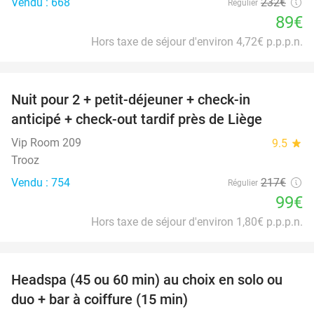
Vendu : 668
232€
Régulier
89€
Hors taxe de séjour d'environ 4,72€ p.p.p.n.
favorite_border
Nuit pour 2 + petit-déjeuner + check-in
54%
anticipé + check-out tardif près de Liège
Vip Room 209
9.5
star
Trooz
Vendu : 754
217€
Régulier
99€
Hors taxe de séjour d'environ 1,80€ p.p.p.n.
favorite_border
Headspa (45 ou 60 min) au choix en solo ou
34%
duo + bar à coiffure (15 min)