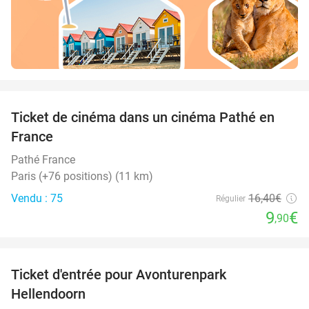
favorite_border
Ticket de cinéma dans un cinéma Pathé en
40%
France
Pathé France
Paris (+76 positions) (11 km)
Vendu : 75
16
,40
€
Régulier
9
€
,90
favorite_border
Ticket d'entrée pour Avonturenpark
41%
Hellendoorn