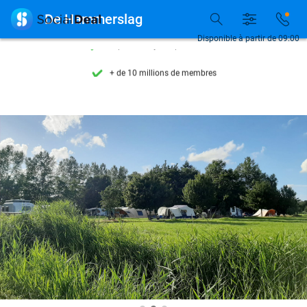
Découvrez + de 15.000 deals

De Hammerslag
Disponible 7 jours par semaine
Disponible à partir de 09:00
+ de 10 millions de membres
9,4
basé sur
205 975 avis
Découvrez + de 15.000 deals
Disponible 7 jours par semaine
+ de 10 millions de membres