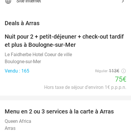
Site Internet
favorite_border
Deals à Arras
Nuit pour 2 + petit-déjeuner + check-out tardif
34%
NEW
et plus à Boulogne-sur-Mer
TODAY
Le Faidherbe Hotel Coeur de ville
Boulogne-sur-Mer
Vendu : 165
113€
Régulier
75€
Hors taxe de séjour d'environ 1€ p.p.p.n.
favorite_border
Menu en 2 ou 3 services à la carte à Arras
34%
Queen Africa
Arras