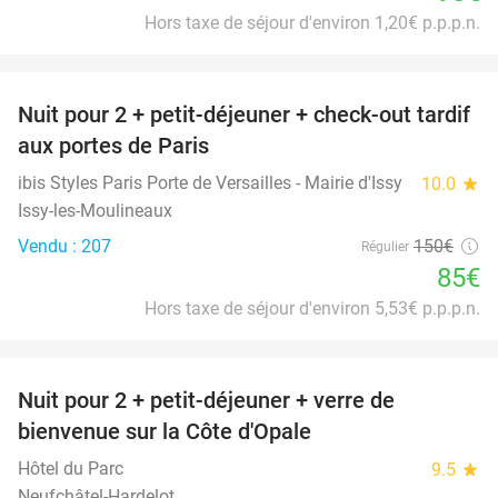
Hors taxe de séjour d'environ 1,20€ p.p.p.n.
favorite_border
Nuit pour 2 + petit-déjeuner + check-out tardif
43%
aux portes de Paris
ibis Styles Paris Porte de Versailles - Mairie d'Issy
10.0
star
Issy-les-Moulineaux
Vendu : 207
150€
Régulier
85€
Hors taxe de séjour d'environ 5,53€ p.p.p.n.
favorite_border
Nuit pour 2 + petit-déjeuner + verre de
28%
bienvenue sur la Côte d'Opale
Hôtel du Parc
9.5
star
Neufchâtel-Hardelot