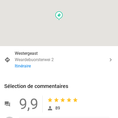
events
Westergeast
Weardebuorsterwei 2
Itinéraire
Sélection de commentaires
9,9
89