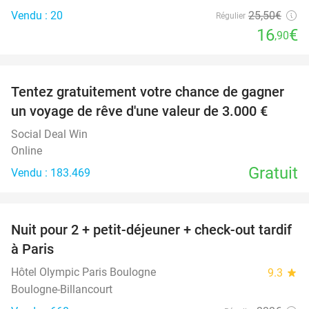
Vendu : 20
25
,50
€
Régulier
16
€
,90
favorite_border
Tentez gratuitement votre chance de gagner
un voyage de rêve d'une valeur de 3.000 €
Social Deal Win
Online
Gratuit
Vendu : 183.469
favorite_border
Nuit pour 2 + petit-déjeuner + check-out tardif
62%
à Paris
Hôtel Olympic Paris Boulogne
9.3
star
Boulogne-Billancourt