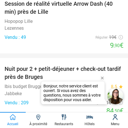
Session de réalité virtuelle Arrow Dash (40
48%
min) près de Lille
Hopopop Lille
Lezennes
Vendu : 49
19€
Régulier
9
€
,90
favorite_border
Nuit pour 2 + petit-déjeuner + check-out tardif
48%
près de Bruges
Ibis budget Brugge Jabbeke
8.5
star
Jabbeke
Vendu : 209
161€
Régulier
84
€
,50
Hors taxe de séjour d'environ 2,50€ p.p.p.n.
Accueil
À proximité
Restaurants
Hôtels
Menu
favorite_border