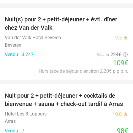
favorite_border
Nuit(s) pour 2 + petit-déjeuner + évtl. dîner
51%
chez Van der Valk
Van der Valk Hotel Beveren
9.5
star
Beveren
Vendu : 3.247
224€
Régulier
109€
Hors taxe de séjour d'environ 2,20€ p.p.p.n.
favorite_border
Nuit pour 2 + petit-déjeuner + cocktails de
bienvenue + sauna + check-out tardif à Arras
Hôtel Les 3 Luppars
10.0
star
Arras
98€
Vendu : 7