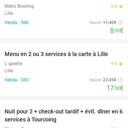
Metro Bowling
9.6
star
Lille
Vendu : 566
11
,40
€
Régulier
8
€
,90
favorite_border
Menu en 2 ou 3 services à la carte à Lille
36%
L´gaiette
9.9
star
Lille
Vendu : 343
27
,35
€
Régulier
17
€
,50
favorite_border
Nuit pour 2 + check-out tardif + évtl. dîner en 6
32%
services à Tourcoing