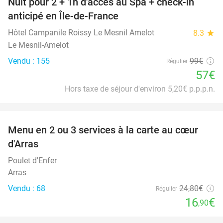
Nuit pour 2 + 1h d'accès au Spa + check-in
42%
anticipé en Île-de-France
Hôtel Campanile Roissy Le Mesnil Amelot
8.3
star
Le Mesnil-Amelot
Vendu : 155
99€
Régulier
57€
Hors taxe de séjour d'environ 5,20€ p.p.p.n.
favorite_border
Menu en 2 ou 3 services à la carte au cœur
32%
d'Arras
Poulet d'Enfer
Arras
Vendu : 68
24
,80
€
Régulier
16
€
,90