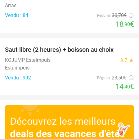
Arras
Vendu : 84
30
,70
€
Régulier
18
€
,90
favorite_border
Saut libre (2 heures) + boisson au choix
39%
KOJUMP Estaimpuis
9.7
star
Estaimpuis
Vendu : 992
23
,50
€
Régulier
14
€
,40
Découvrez les meilleurs
deals des vacances d’été
!