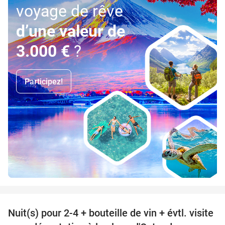
voyage de rêve
d’une valeur de
3.000 €
?
Participez!
favorite_border
Nuit(s) pour 2-4 + bouteille de vin + évtl. visite
46%