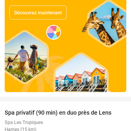
Découvrez maintenant
favorite_border
Spa privatif (90 min) en duo près de Lens
39%
Spa Les Tropiques
Harnes (15 km)