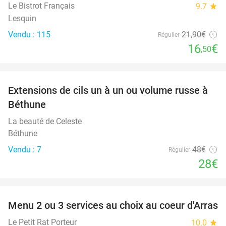
Le Bistrot Français
9.7
star
Lesquin
Vendu : 115
21
,90
€
Régulier
16
€
,50
favorite_border
Extensions de cils un à un ou volume russe à
42%
Béthune
La beauté de Celeste
Béthune
Vendu : 7
48€
Régulier
28€
favorite_border
Menu 2 ou 3 services au choix au coeur d'Arras
38%
Le Petit Rat Porteur
10.0
star