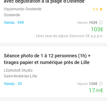
avec dégustation à la plage d'Ostende
Vayamundo Oostende
9.6
star
Oostende
Vendu : 949
192€
Régulier
103€
Hors taxe de séjour d'environ 5€ p.p.p.n.
favorite_border
Séance photo de 1 à 12 personnes (1h) +
85%
tirages papier et numérique près de Lille
LDphoto8 Studio
Saint-André-lez-Lille
Vendu : 35
120€
Régulier
17
€
,50
favorite_border