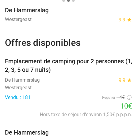
De Hammerslag
Westergeast
9.9
star
Offres disponibles
favorite_border
Emplacement de camping pour 2 personnes (1,
2, 3, 5 ou 7 nuits)
De Hammerslag
9.9
star
Westergeast
Vendu : 181
14€
Régulier
10€
Hors taxe de séjour d'environ 1,50€ p.p.p.n.
De Hammerslag