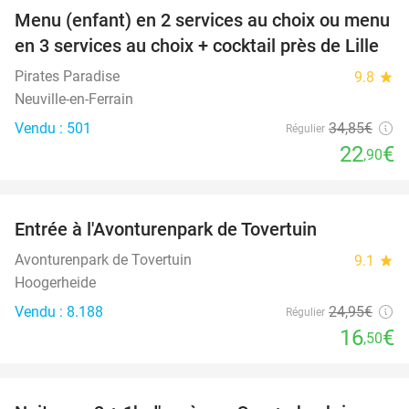
Menu (enfant) en 2 services au choix ou menu
34%
en 3 services au choix + cocktail près de Lille
Pirates Paradise
9.8
star
Neuville-en-Ferrain
Vendu : 501
34
,85
€
Régulier
22
€
,90
favorite_border
Entrée à l'Avonturenpark de Tovertuin
34%
Avonturenpark de Tovertuin
9.1
star
Hoogerheide
Vendu : 8.188
24
,95
€
Régulier
16
€
,50
favorite_border