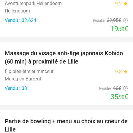
Avonturenpark Hellendoorn
9.2
star
Hellendoorn
Vendu : 32.624
32
,95
€
Régulier
19
€
,50
favorite_border
Massage du visage anti-âge japonais Kobido
40%
(60 min) à proximité de Lille
Flo bien-être et minceur
9.8
star
Marcq-en-Barœul
Vendu : 38
60€
Régulier
35
€
,90
favorite_border
Partie de bowling + menu au choix au coeur de
22%
Lille