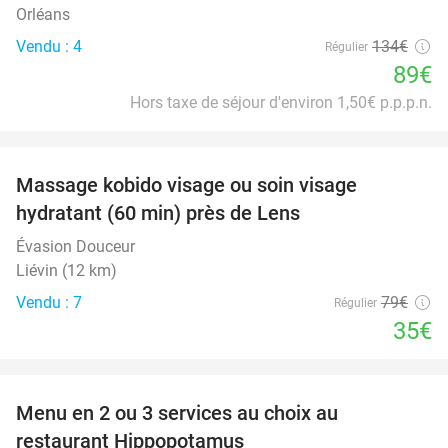
Orléans
Vendu : 4
134€
Régulier
89€
Hors taxe de séjour d'environ 1,50€ p.p.p.n.
favorite_border
Massage kobido visage ou soin visage
56%
hydratant (60 min) près de Lens
Évasion Douceur
Liévin (12 km)
Vendu : 7
79€
Régulier
35€
favorite_border
Menu en 2 ou 3 services au choix au
30%
restaurant Hippopotamus