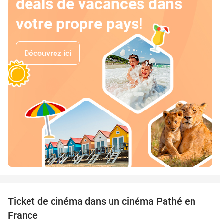
deals de vacances dans
votre propre pays
!
Découvrez ici
favorite_border
Ticket de cinéma dans un cinéma Pathé en
40%
France