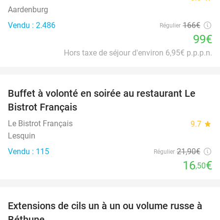
Aardenburg
Vendu : 2.486
166€
Régulier
99€
Hors taxe de séjour d'environ 6,95€ p.p.p.n.
favorite_border
Buffet à volonté en soirée au restaurant Le
25%
Bistrot Français
Le Bistrot Français
9.7
star
Lesquin
Vendu : 115
21
,90
€
Régulier
16
€
,50
favorite_border
Extensions de cils un à un ou volume russe à
42%
Béthune