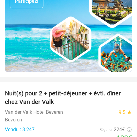
Participez!
favorite_border
Nuit(s) pour 2 + petit-déjeuner + évtl. dîner
51%
chez Van der Valk
Van der Valk Hotel Beveren
9.5
star
Beveren
Vendu : 3.247
224€
Régulier