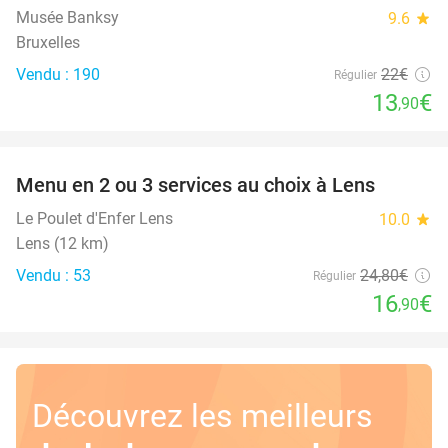
Musée Banksy
9.6
star
Bruxelles
Vendu : 190
22€
Régulier
13
€
,90
favorite_border
Menu en 2 ou 3 services au choix à Lens
32%
Le Poulet d'Enfer Lens
10.0
star
Lens (12 km)
Vendu : 53
24
,80
€
Régulier
16
€
,90
Découvrez les meilleurs