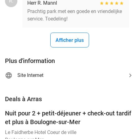
R.
Herr R. Mannl
Prachtig park met een goede en vriendelijke
service. Toedeling!
Afficher plus
Plus d'information
Site Internet
favorite_border
Deals à Arras
Nuit pour 2 + petit-déjeuner + check-out tardif
34%
NEW
et plus à Boulogne-sur-Mer
TODAY
Le Faidherbe Hotel Coeur de ville