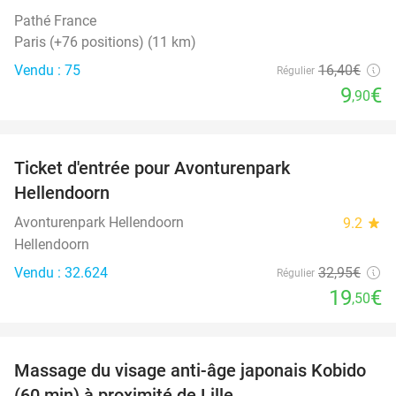
Pathé France
Paris (+76 positions) (11 km)
Vendu : 75
16
,40
€
Régulier
9
€
,90
favorite_border
Ticket d'entrée pour Avonturenpark
41%
Hellendoorn
Avonturenpark Hellendoorn
9.2
star
Hellendoorn
Vendu : 32.624
32
,95
€
Régulier
19
€
,50
favorite_border
Massage du visage anti-âge japonais Kobido
40%
(60 min) à proximité de Lille