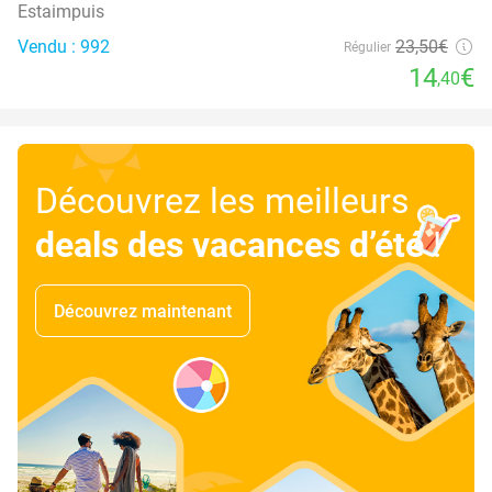
Estaimpuis
Vendu : 992
23
,50
€
Régulier
14
€
,40
Découvrez les meilleurs
deals des vacances d’été
!
Découvrez maintenant