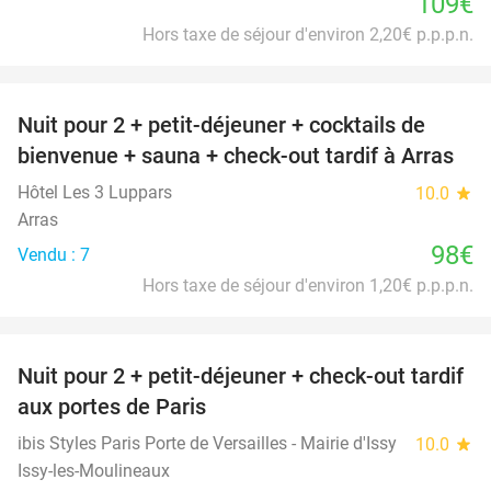
109€
Hors taxe de séjour d'environ 2,20€ p.p.p.n.
favorite_border
Nuit pour 2 + petit-déjeuner + cocktails de
bienvenue + sauna + check-out tardif à Arras
Hôtel Les 3 Luppars
10.0
star
Arras
98€
Vendu : 7
Hors taxe de séjour d'environ 1,20€ p.p.p.n.
favorite_border
Nuit pour 2 + petit-déjeuner + check-out tardif
43%
aux portes de Paris
ibis Styles Paris Porte de Versailles - Mairie d'Issy
10.0
star
Issy-les-Moulineaux