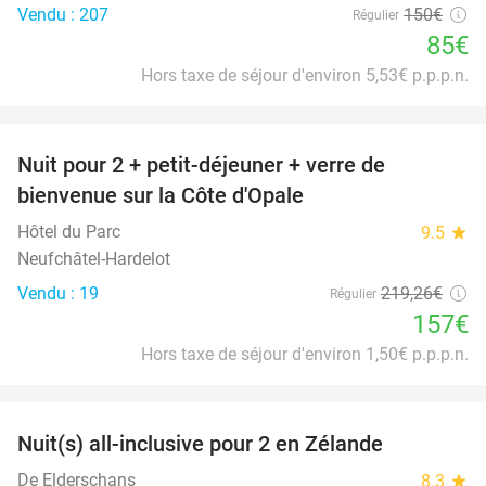
Vendu : 207
150€
Régulier
85€
Hors taxe de séjour d'environ 5,53€ p.p.p.n.
favorite_border
Nuit pour 2 + petit-déjeuner + verre de
28%
bienvenue sur la Côte d'Opale
Hôtel du Parc
9.5
star
Neufchâtel-Hardelot
Vendu : 19
219
,26
€
Régulier
157€
Hors taxe de séjour d'environ 1,50€ p.p.p.n.
favorite_border
Nuit(s) all-inclusive pour 2 en Zélande
40%
De Elderschans
8.3
star