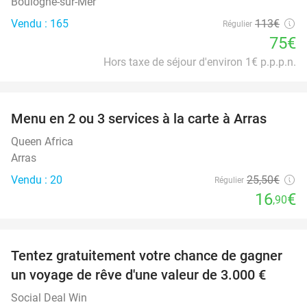
Boulogne-sur-Mer
Vendu : 165
113€
Régulier
75€
Hors taxe de séjour d'environ 1€ p.p.p.n.
favorite_border
Menu en 2 ou 3 services à la carte à Arras
34%
Queen Africa
Arras
Vendu : 20
25
,50
€
Régulier
16
€
,90
favorite_border
Tentez gratuitement votre chance de gagner
un voyage de rêve d'une valeur de 3.000 €
Social Deal Win