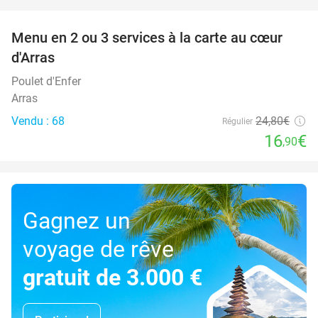
favorite_border
Menu en 2 ou 3 services à la carte au cœur
32%
d'Arras
Poulet d'Enfer
Arras
Vendu : 68
24
,80
€
Régulier
16
€
,90
Gagnez un
voyage de rêve
gratuit de 3.000 €