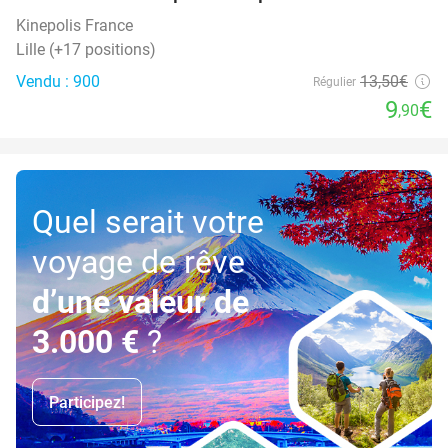
SOLD
OUT
Kinepolis France
Lille (+17 positions)
Vendu : 900
13
,50
€
Régulier
9
€
,90
Quel serait votre
voyage de rêve
d’une valeur de
3.000 €
?
Participez!