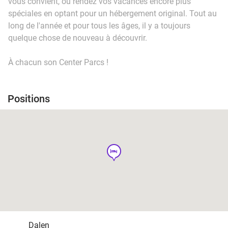
vous convient, ou rendez vos vacances encore plus
spéciales en optant pour un hébergement original. Tout au
long de l'année et pour tous les âges, il y a toujours
quelque chose de nouveau à découvrir.
À chacun son Center Parcs !
Positions
hotel
Dalen