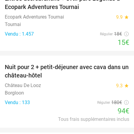
17%
Ecopark Adventures Tournai
Ecopark Adventures Tournai
9.9
star
Tournai
Vendu : 1.457
18€
Régulier
15€
favorite_border
Nuit pour 2 + petit-déjeuner avec cava dans un
48%
château-hôtel
Château De Looz
9.3
star
Borgloon
Vendu : 133
180€
Régulier
94€
Tous frais supplémentaires inclus
favorite_border