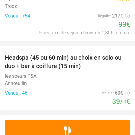
Trooz
Vendu : 754
217€
Régulier
99€
Hors taxe de séjour d'environ 1,80€ p.p.p.n.
favorite_border
Headspa (45 ou 60 min) au choix en solo ou
34%
duo + bar à coiffure (15 min)
les soeurs P&A
Annœullin
Vendu : 46
60€
Régulier
39
€
,90