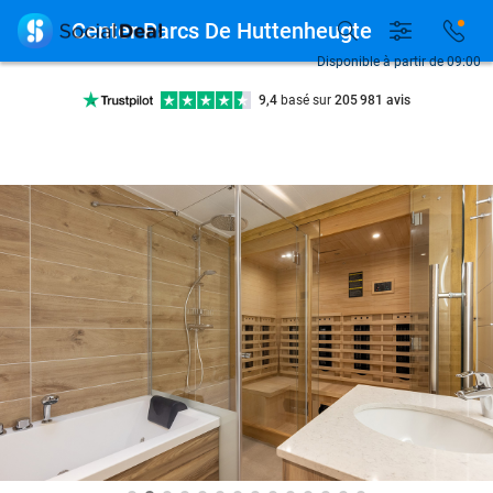
Disponible 7 jours par semaine

Center Parcs De Huttenheugte
+ de 10 millions de membres
Disponible à partir de 09:00
9,4
basé sur
205 981 avis
Découvrez + de 15.000 deals
Disponible 7 jours par semaine
+ de 10 millions de membres