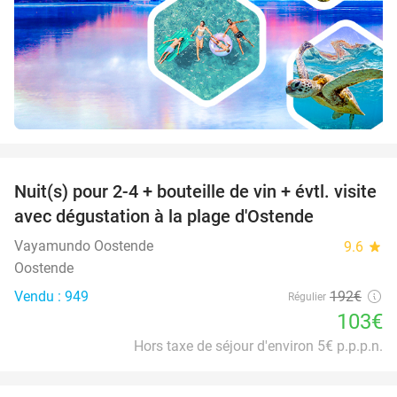
favorite_border
Nuit(s) pour 2-4 + bouteille de vin + évtl. visite
46%
avec dégustation à la plage d'Ostende
Vayamundo Oostende
9.6
star
Oostende
Vendu : 949
192€
Régulier
103€
Hors taxe de séjour d'environ 5€ p.p.p.n.
favorite_border