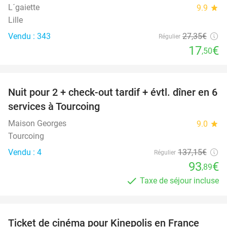
L´gaiette
9.9
star
Lille
Vendu : 343
27
,35
€
Régulier
17
€
,50
favorite_border
Nuit pour 2 + check-out tardif + évtl. dîner en 6
32%
services à Tourcoing
Maison Georges
9.0
star
Tourcoing
Vendu : 4
137
,15
€
Régulier
93
€
,89
Taxe de séjour incluse
favorite_border
Ticket de cinéma pour Kinepolis en France
27%