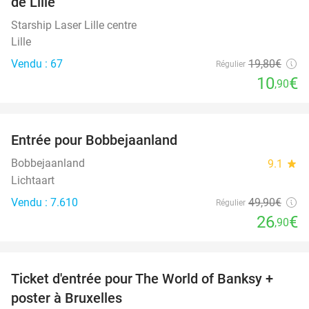
de Lille
Starship Laser Lille centre
Lille
Vendu : 67
19
,80
€
Régulier
10
€
,90
favorite_border
Entrée pour Bobbejaanland
46%
Bobbejaanland
9.1
star
Lichtaart
Vendu : 7.610
49
,90
€
Régulier
26
€
,90
favorite_border
Ticket d'entrée pour The World of Banksy +
37%
poster à Bruxelles