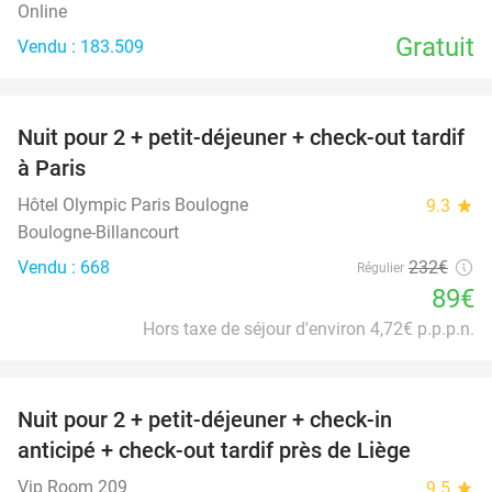
Online
Gratuit
Vendu : 183.509
favorite_border
Nuit pour 2 + petit-déjeuner + check-out tardif
62%
à Paris
Hôtel Olympic Paris Boulogne
9.3
star
Boulogne-Billancourt
Vendu : 668
232€
Régulier
89€
Hors taxe de séjour d'environ 4,72€ p.p.p.n.
favorite_border
Nuit pour 2 + petit-déjeuner + check-in
54%
anticipé + check-out tardif près de Liège
Vip Room 209
9.5
star