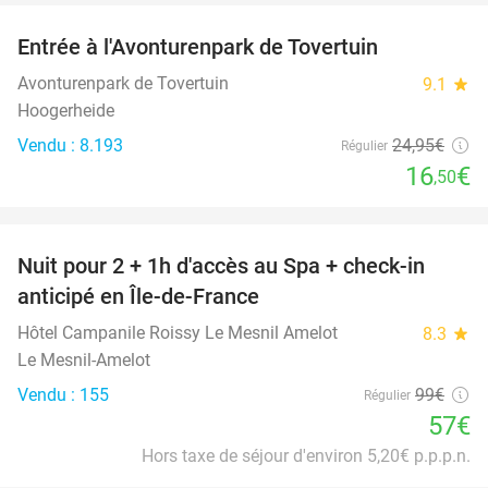
Entrée à l'Avonturenpark de Tovertuin
34%
Avonturenpark de Tovertuin
9.1
star
Hoogerheide
Vendu : 8.193
24
,95
€
Régulier
16
€
,50
favorite_border
Nuit pour 2 + 1h d'accès au Spa + check-in
42%
anticipé en Île-de-France
Hôtel Campanile Roissy Le Mesnil Amelot
8.3
star
Le Mesnil-Amelot
Vendu : 155
99€
Régulier
57€
Hors taxe de séjour d'environ 5,20€ p.p.p.n.