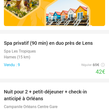
favorite_border
Spa privatif (90 min) en duo près de Lens
39%
Spa Les Tropiques
Harnes (15 km)
Vendu : 9
69€
Régulier
42€
favorite_border
Nuit pour 2 + petit-déjeuner + check-in
34%
anticipé à Orléans
Campanile Orléans Centre Gare