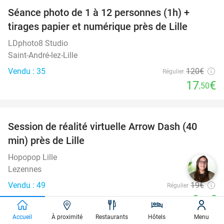
Séance photo de 1 à 12 personnes (1h) +
85%
tirages papier et numérique près de Lille
LDphoto8 Studio
Saint-André-lez-Lille
Vendu : 35
120€
Régulier
17
€
,50
favorite_border
Session de réalité virtuelle Arrow Dash (40
48%
min) près de Lille
Hopopop Lille
Lezennes
Vendu : 49
19€
Régulier
9
€
,90
favorite_border
Accueil
À proximité
Restaurants
Hôtels
Menu