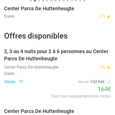
Center Parcs De Huttenheugte
Dalen
9.5
star
Offres disponibles
favorite_border
2, 3 ou 4 nuits pour 2 à 6 personnes au Center
Parcs De Huttenheugte
Center Parcs De Huttenheugte
9.5
star
Dalen
Vendu : 77
192
,94
€
Régulier
164€
Tout frais supplémentaires inclus
Center Parcs De Huttenheugte