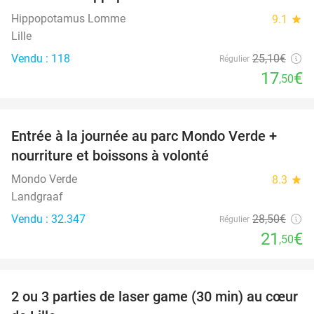
Hippopotamus Lomme
9.1
star
Lille
Vendu : 118
25
,10
€
Régulier
17
€
,50
favorite_border
Entrée à la journée au parc Mondo Verde +
25%
nourriture et boissons à volonté
Mondo Verde
8.3
star
Landgraaf
Vendu : 32.347
28
,50
€
Régulier
21
€
,50
favorite_border
2 ou 3 parties de laser game (30 min) au cœur
45%