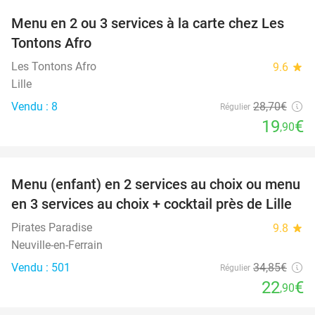
Menu en 2 ou 3 services à la carte chez Les
31%
Tontons Afro
Les Tontons Afro
9.6
star
Lille
Vendu : 8
28
,70
€
Régulier
19
€
,90
favorite_border
Menu (enfant) en 2 services au choix ou menu
34%
en 3 services au choix + cocktail près de Lille
Pirates Paradise
9.8
star
Neuville-en-Ferrain
Vendu : 501
34
,85
€
Régulier
22
€
,90
favorite_border