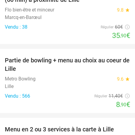
Flo bien-être et minceur
9.8
star
Marcq-en-Barœul
Vendu : 38
60€
Régulier
35
€
,90
favorite_border
Partie de bowling + menu au choix au coeur de
22%
Lille
Metro Bowling
9.6
star
Lille
Vendu : 566
11
,40
€
Régulier
8
€
,90
favorite_border
Menu en 2 ou 3 services à la carte à Lille
36%