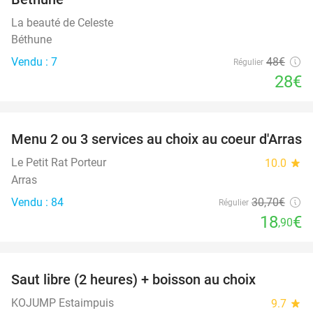
La beauté de Celeste
Béthune
Vendu : 7
48€
Régulier
28€
favorite_border
Menu 2 ou 3 services au choix au coeur d'Arras
38%
Le Petit Rat Porteur
10.0
star
Arras
Vendu : 84
30
,70
€
Régulier
18
€
,90
favorite_border
Saut libre (2 heures) + boisson au choix
39%
KOJUMP Estaimpuis
9.7
star