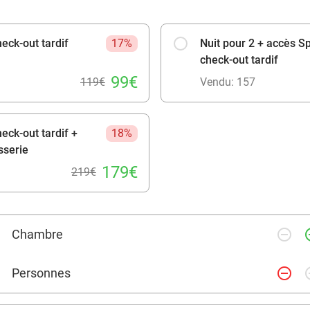
eck-out tardif
17%
Nuit pour 2 + accès Sp
check-out tardif
99€
119€
Vendu: 157
eck-out tardif +
18%
sserie
179€
219€
remove_circle_outline
add_ci
Chambre
remove_circle_outline
add_ci
Personnes