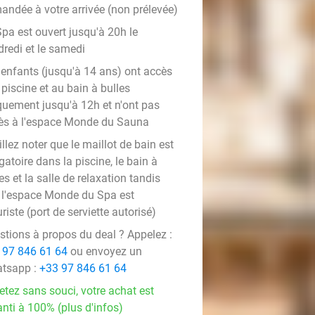
andée à votre arrivée (non prélevée)
pa est ouvert jusqu'à 20h le
dredi et le samedi
 enfants (jusqu'à 14 ans) ont accès
 piscine et au bain à bulles
quement jusqu'à 12h et n'ont pas
ès à l'espace Monde du Sauna
llez noter que le maillot de bain est
gatoire dans la piscine, le bain à
es et la salle de relaxation tandis
 l'espace Monde du Spa est
riste (port de serviette autorisé)
stions à propos du deal ? Appelez :
 97 846 61 64
ou envoyez un
tsapp :
+33 97 846 61 64
etez sans souci, votre achat est
nti à 100% (plus d'infos)