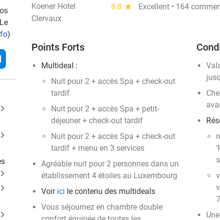
Koener Hotel
8.8
star
Excellent • 164 commen
vos
Clervaux
 Le
nfo
)
Points Forts
Condi
l
Multideal :
Val
jus
Nuit pour 2 + accès Spa + check-out
tardif
Chec
ava
ard_arrow_right
Nuit pour 2 + accès Spa + petit-
déjeuner + check-out tardif
Rése
ard_arrow_right
Nuit pour 2 + accès Spa + check-out
r
tardif + menu en 3 services
‘
s
es
Agréable nuit pour 2 personnes dans un
ard_arrow_right
établissement 4 étoiles au Luxembourg
v
ard_arrow_right
v
Voir
ici
le contenu des multideals
7
Vous séjournez en chambre double
ard_arrow_right
Une
confort équipée de toutes les