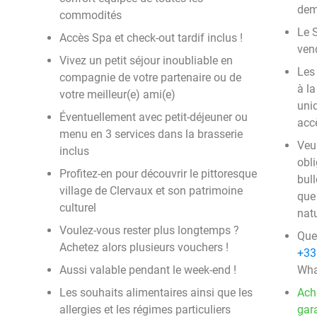
dem
commodités
Le S
Accès Spa et check-out tardif inclus !
ven
Vivez un petit séjour inoubliable en
Les
compagnie de votre partenaire ou de
à la
votre meilleur(e) ami(e)
uni
Éventuellement avec petit-déjeuner ou
acc
menu en 3 services dans la brasserie
Veui
inclus
obli
Profitez-en pour découvrir le pittoresque
bull
village de Clervaux et son patrimoine
que
culturel
natu
Voulez-vous rester plus longtemps ?
Que
Achetez alors plusieurs vouchers !
+33
Aussi valable pendant le week-end !
Wha
Les souhaits alimentaires ainsi que les
Ach
allergies et les régimes particuliers
gara