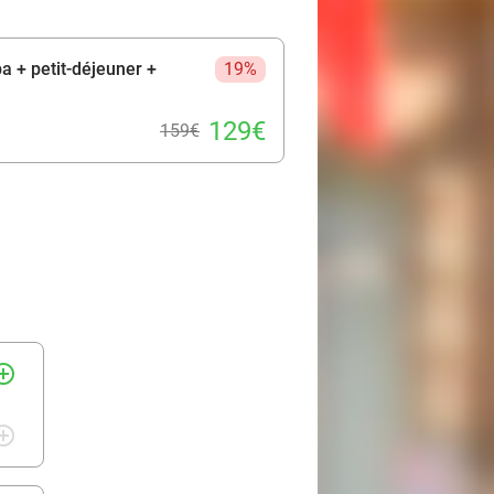
a + petit-déjeuner +
19%
129€
159€
rcle_outline
rcle_outline