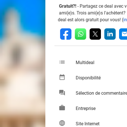
Gratuit?!
- Partagez ce deal avec 
ami(e)s. Trois ami(e)s l'achètent?
deal est alors gratuit pour vous! (
i
whatsapp
linkedin
fb
mai
list
keybo
Multideal
date_range
keybo
Disponibilité
chat
Sélection de commentair
keybo
work
keybo
Entreprise
language
keybo
Site Internet