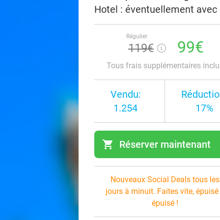
Hotel : éventuellement avec 
Régulier
99€
119€
Tous frais supplémentaires inclu
Vendu:
Réductio
1.254
17%
shopping_cart
Réserver maintenant
navi
Nouveaux Social Deals tous les
jours à minuit. Faites vite, épuisé
épuisé !