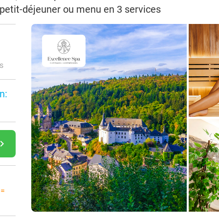
petit-déjeuner ou menu en 3 services
s
n:
gate_next
 =