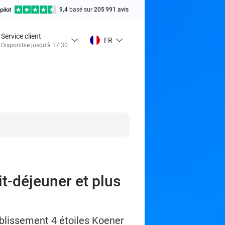
9,4
basé sur
205 991 avis
Service client
FR
Disponible jusqu'à 17:30
it-déjeuner et plus
tablissement 4 étoiles Koener