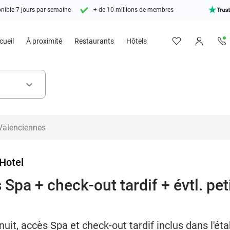
nible 7 jours par semaine
+ de 10 millions de membres
cueil
À proximité
Restaurants
Hôtels
keyboard_arrow_down
Hotel
 Spa + check-out tardif + évtl. pet
uit, accès Spa et check-out tardif inclus dans l'é