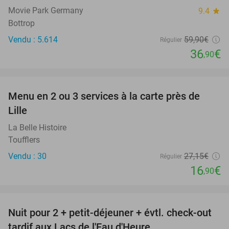
Movie Park Germany
9.4
star
Bottrop
Vendu : 5.614
59
,90
€
Régulier
36
€
,90
favorite_border
Menu en 2 ou 3 services à la carte près de
38%
Lille
La Belle Histoire
Toufflers
Vendu : 30
27
,15
€
Régulier
16
€
,90
favorite_border
Nuit pour 2 + petit-déjeuner + évtl. check-out
40%
tardif aux Lacs de l'Eau d'Heure