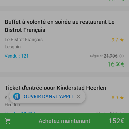
favorite_border
Buffet à volonté en soirée au restaurant Le
25%
Bistrot Français
Le Bistrot Français
9.7
star
Lesquin
Vendu : 121
21
,90
€
Régulier
16
€
,50
favorite_border
Ticket d'entrée pour Kinderstad Heerlen
32%
close
OUVRIR DANS L'APPLI
Kinderstad Heerlen
8.9
star
Heerlen
Vendu : 10.314
14€
Régulier
152€
shopping_cart
Achetez maintenant
9
€
,50