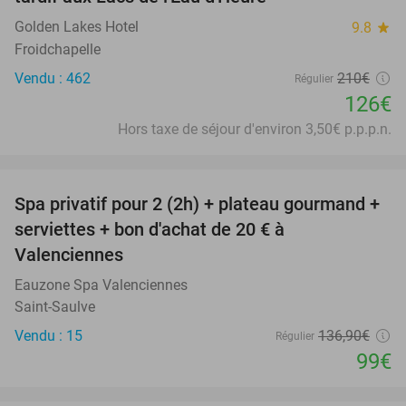
Golden Lakes Hotel
9.8
star
Froidchapelle
Vendu : 462
210€
Régulier
126€
Hors taxe de séjour d'environ 3,50€ p.p.p.n.
favorite_border
Spa privatif pour 2 (2h) + plateau gourmand +
28%
serviettes + bon d'achat de 20 € à
Valenciennes
Eauzone Spa Valenciennes
Saint-Saulve
Vendu : 15
136
,90
€
Régulier
99€