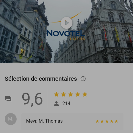
play_circle
Sélection de commentaires
info_outlined
9,6
214
M.
Mevr. M. Thomas