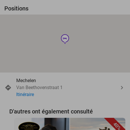
Positions
hotel
Mechelen
Van Beethovenstraat 1
Itinéraire
D'autres ont également consulté
40%