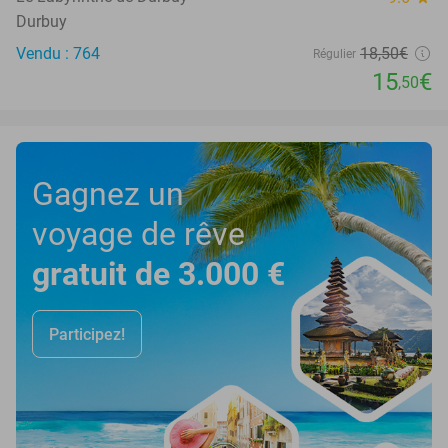
Durbuy
Vendu : 764
18
,50
€
Régulier
15
€
,50
Gagnez un
voyage de rêve
gratuit de 3.000 €
Participez!