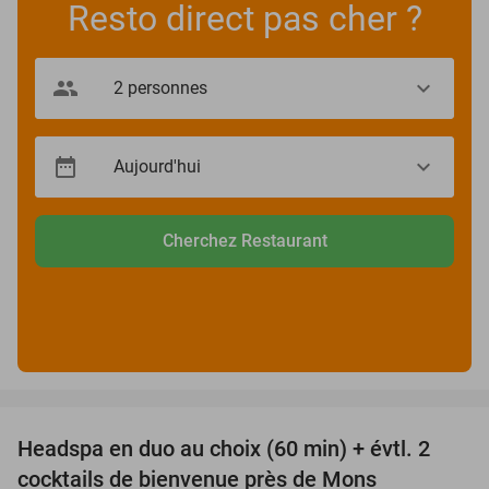
Resto direct pas cher ?
Cherchez Restaurant
favorite_border
Headspa en duo au choix (60 min) + évtl. 2
34%
cocktails de bienvenue près de Mons