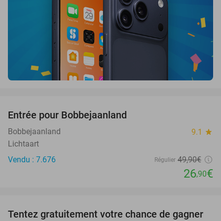
favorite_border
Entrée pour Bobbejaanland
46%
Bobbejaanland
9.1
star
Lichtaart
Vendu : 7.676
49
,90
€
Régulier
26
€
,90
favorite_border
Tentez gratuitement votre chance de gagner