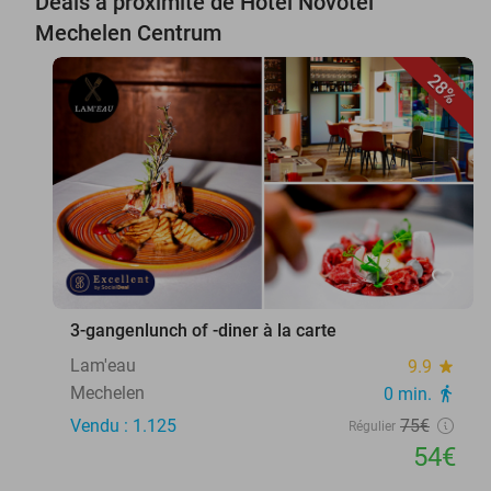
Deals à proximité de Hotel Novotel
Mechelen Centrum
28%
favorite_border
3-gangenlunch of -diner à la carte
Lam'eau
9.9
star
Mechelen
0 min.
directions_walk
Vendu : 1.125
75€
Régulier
54€