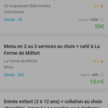
Cil´onguement Belle Institut
9.4
star
Colfontaine
Vendu : 18
150€
Régulier
99€
favorite_border
Menu en 2 ou 3 services au choix + café à La
50%
Ferme de Milfort
La Ferme de Milfort
8.9
star
Mons
Vendu : 260
40€
Régulier
19
€
,90
favorite_border
Entrée enfant (2 à 12 ans) + collation au choix
47%