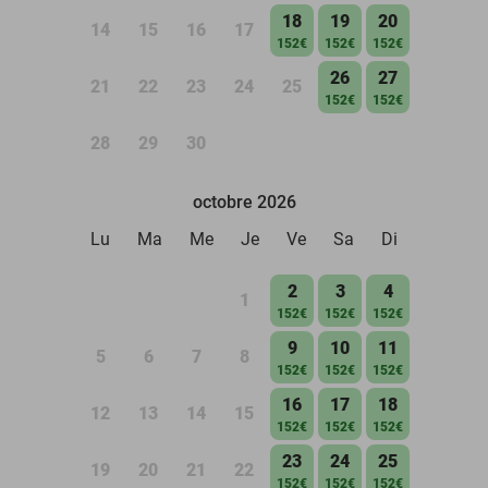
18
19
20
14
15
16
17
152€
152€
152€
26
27
21
22
23
24
25
152€
152€
28
29
30
octobre 2026
Lu
Ma
Me
Je
Ve
Sa
Di
2
3
4
1
152€
152€
152€
9
10
11
5
6
7
8
152€
152€
152€
16
17
18
12
13
14
15
152€
152€
152€
23
24
25
19
20
21
22
152€
152€
152€