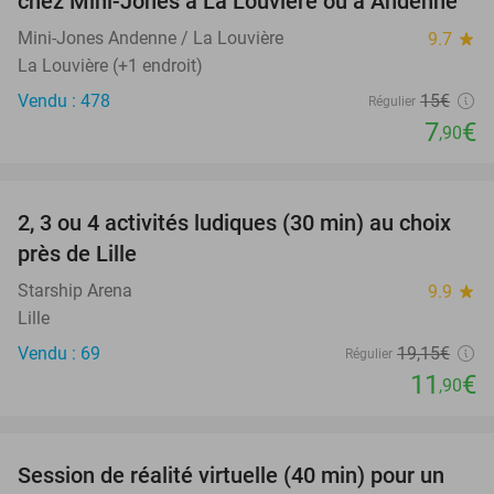
chez Mini-Jones à La Louvière ou à Andenne
Mini-Jones Andenne / La Louvière
9.7
star
La Louvière (+1 endroit)
Vendu : 478
15€
Régulier
7
€
,90
favorite_border
2, 3 ou 4 activités ludiques (30 min) au choix
38%
près de Lille
Starship Arena
9.9
star
Lille
Vendu : 69
19
,15
€
Régulier
11
€
,90
favorite_border
Session de réalité virtuelle (40 min) pour un
33%