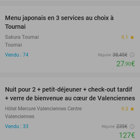
favorite_border
Menu japonais en 3 services au choix à
27%
Tournai
Sakura Tournai
9.1
star
Tournai
Vendu : 74
38
,45
€
Régulier
27
€
,90
favorite_border
Nuit pour 2 + petit-déjeuner + check-out tardif
46%
+ verre de bienvenue au cœur de Valenciennes
Hôtel Mercure Valenciennes Centre
9.3
star
Valenciennes
Vendu : 33
235€
Régulier
127€