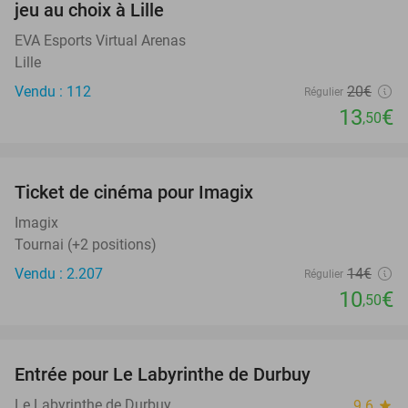
jeu au choix à Lille
EVA Esports Virtual Arenas
Lille
Vendu : 112
20€
Régulier
13
€
,50
favorite_border
Ticket de cinéma pour Imagix
25%
Imagix
Tournai (+2 positions)
Vendu : 2.207
14€
Régulier
10
€
,50
favorite_border
Entrée pour Le Labyrinthe de Durbuy
16%
Le Labyrinthe de Durbuy
9.6
star