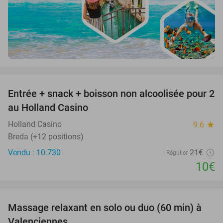
favorite_border
Entrée + snack + boisson non alcoolisée pour 2
52%
au Holland Casino
Holland Casino
9.6
star
Breda (+12 positions)
Vendu : 10.730
21€
Régulier
10€
favorite_border
Massage relaxant en solo ou duo (60 min) à
29%
Valenciennes