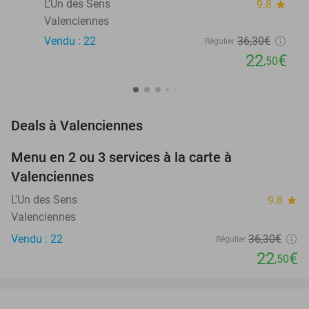
L'Un des Sens
9.8
star
Valenciennes
Vendu : 22
36
,30
€
Régulier
22
€
,50
favorite_border
Deals à Valenciennes
Menu en 2 ou 3 services à la carte à
38%
Valenciennes
L'Un des Sens
9.8
star
Valenciennes
Vendu : 22
36
,30
€
Régulier
22
€
,50
favorite_border