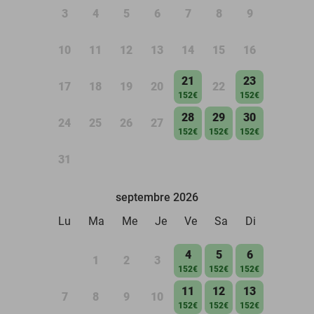
3
4
5
6
7
8
9
10
11
12
13
14
15
16
21
23
17
18
19
20
22
152€
152€
28
29
30
24
25
26
27
152€
152€
152€
31
septembre 2026
Lu
Ma
Me
Je
Ve
Sa
Di
4
5
6
1
2
3
152€
152€
152€
11
12
13
7
8
9
10
152€
152€
152€