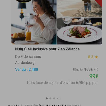
favorite_border
Nuit(s) all-inclusive pour 2 en Zélande
De Elderschans
8.3
star
Aardenburg
Vendu : 2.488
166€
Régulier
99€
Hors taxe de séjour d'environ 6,95€ p.p.p.n.