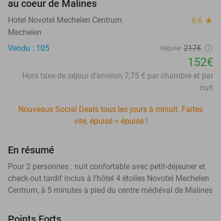
au coeur de Malines
Hotel Novotel Mechelen Centrum
9.6
star
Mechelen
Vendu : 105
217€
Régulier
152€
Hors taxe de séjour d'environ 7,75 € par chambre et par
nuit
Nouveaux Social Deals tous les jours à minuit. Faites
vite, épuisé = épuisé !
En résumé
Pour 2 personnes : nuit confortable avec petit-déjeuner et
check-out tardif inclus à l'hôtel 4 étoiles Novotel Mechelen
Centrum, à 5 minutes à pied du centre médiéval de Malines
Points Forts