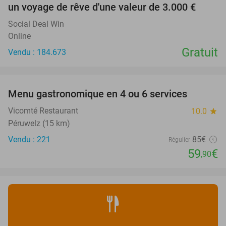
un voyage de rêve d'une valeur de 3.000 €
Social Deal Win
Online
Gratuit
Vendu : 184.673
favorite_border
Menu gastronomique en 4 ou 6 services
30%
Vicomté Restaurant
10.0
star
Péruwelz (15 km)
Vendu : 221
85€
Régulier
59
€
,90