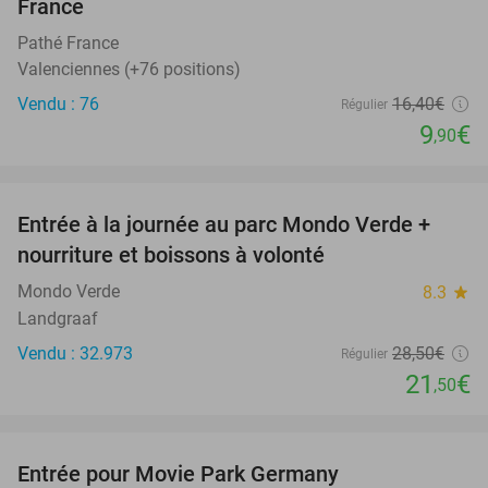
France
Pathé France
Valenciennes (+76 positions)
Vendu : 76
16
,40
€
Régulier
9
€
,90
favorite_border
Entrée à la journée au parc Mondo Verde +
25%
nourriture et boissons à volonté
Mondo Verde
8.3
star
Landgraaf
Vendu : 32.973
28
,50
€
Régulier
21
€
,50
favorite_border
Entrée pour Movie Park Germany
38%