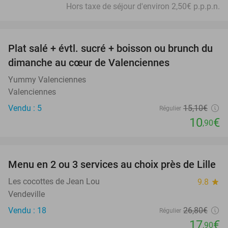
Hors taxe de séjour d'environ 2,50€ p.p.p.n.
favorite_border
Plat salé + évtl. sucré + boisson ou brunch du
28%
dimanche au cœur de Valenciennes
Yummy Valenciennes
Valenciennes
Vendu : 5
15
,10
€
Régulier
10
€
,90
favorite_border
Menu en 2 ou 3 services au choix près de Lille
33%
Les cocottes de Jean Lou
9.8
star
Vendeville
Vendu : 18
26
,80
€
Régulier
17
€
,90