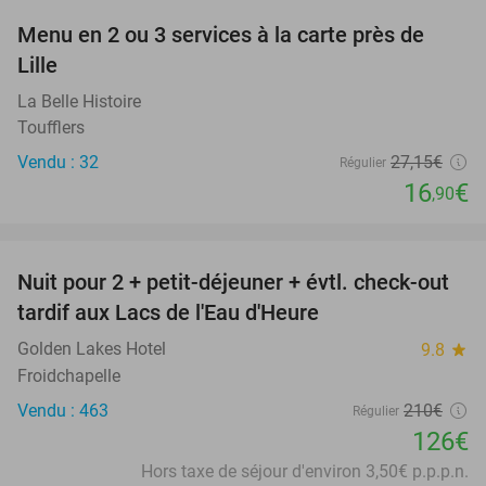
Menu en 2 ou 3 services à la carte près de
38%
Lille
La Belle Histoire
Toufflers
Vendu : 32
27
,15
€
Régulier
16
€
,90
favorite_border
Nuit pour 2 + petit-déjeuner + évtl. check-out
40%
tardif aux Lacs de l'Eau d'Heure
Golden Lakes Hotel
9.8
star
Froidchapelle
Vendu : 463
210€
Régulier
126€
Hors taxe de séjour d'environ 3,50€ p.p.p.n.