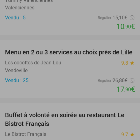
Yummy Valenciennes
Valenciennes
Vendu : 5
15
,10
€
Régulier
10
€
,90
favorite_border
Menu en 2 ou 3 services au choix près de Lille
33%
Les cocottes de Jean Lou
9.8
star
Vendeville
Vendu : 25
26
,80
€
Régulier
17
€
,90
favorite_border
Buffet à volonté en soirée au restaurant Le
25%
Bistrot Français
Le Bistrot Français
9.7
star