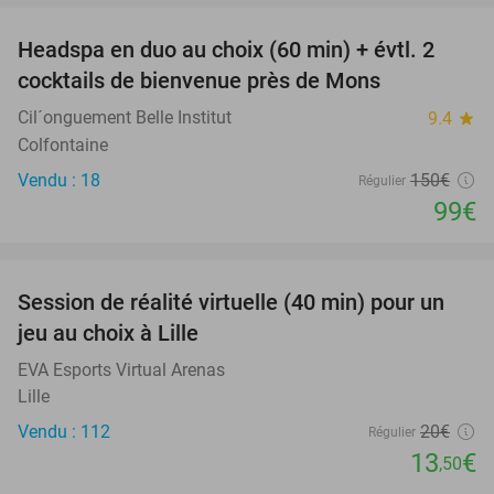
Headspa en duo au choix (60 min) + évtl. 2
34%
cocktails de bienvenue près de Mons
Cil´onguement Belle Institut
9.4
star
Colfontaine
Vendu : 18
150€
Régulier
99€
favorite_border
Session de réalité virtuelle (40 min) pour un
33%
jeu au choix à Lille
EVA Esports Virtual Arenas
Lille
Vendu : 112
20€
Régulier
13
€
,50