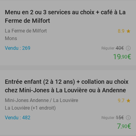
Menu en 2 ou 3 services au choix + café à La
50%
Ferme de Milfort
La Ferme de Milfort
8.9
star
Mons
Vendu : 269
40€
Régulier
19
€
,90
favorite_border
Entrée enfant (2 à 12 ans) + collation au choix
47%
chez Mini-Jones à La Louvière ou à Andenne
Mini-Jones Andenne / La Louvière
9.7
star
La Louvière (+1 endroit)
Vendu : 482
15€
Régulier
7
€
,90