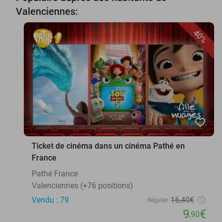
Valenciennes:
40%
favorite_border
Ticket de cinéma dans un cinéma Pathé en
France
Pathé France
Valenciennes (+76 positions)
Vendu : 79
16
,40
€
Régulier
9
€
,90