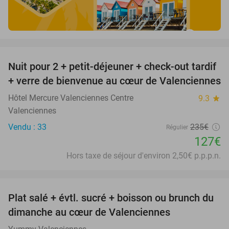
favorite_border
Nuit pour 2 + petit-déjeuner + check-out tardif
46%
+ verre de bienvenue au cœur de Valenciennes
Hôtel Mercure Valenciennes Centre
9.3
star
Valenciennes
Vendu : 33
235€
Régulier
127€
Hors taxe de séjour d'environ 2,50€ p.p.p.n.
favorite_border
Plat salé + évtl. sucré + boisson ou brunch du
28%
dimanche au cœur de Valenciennes