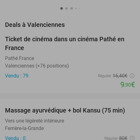
favorite_border
Deals à Valenciennes
Ticket de cinéma dans un cinéma Pathé en
40%
France
Pathé France
Valenciennes (+76 positions)
Vendu : 79
16
,40
€
Régulier
9
€
,90
favorite_border
Massage ayurvédique + bol Kansu (75 min)
43%
NEW
TODAY
Vers une légèreté intérieure
Ferrière-la-Grande
Vendu : 0
80€
Régulier