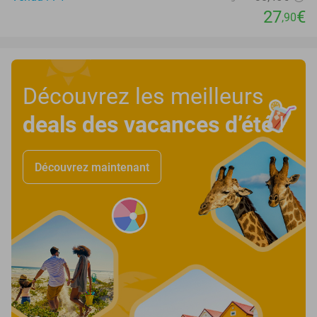
27
€
,90
Découvrez les meilleurs
deals des vacances d’été
!
Découvrez maintenant