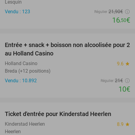
Lesquin
Vendu : 123
21
,90
€
Régulier
16
€
,50
favorite_border
Entrée + snack + boisson non alcoolisée pour 2
52%
au Holland Casino
Holland Casino
9.6
star
Breda (+12 positions)
Vendu : 10.892
21€
Régulier
10€
favorite_border
Ticket d'entrée pour Kinderstad Heerlen
32%
Kinderstad Heerlen
8.9
star
Heerlen