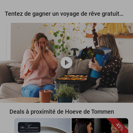
Tentez de gagner un voyage de rêve gratuit d'une valeur de 3.000 € !
play_circle
Deals à proximité de Hoeve de Tommen
45%