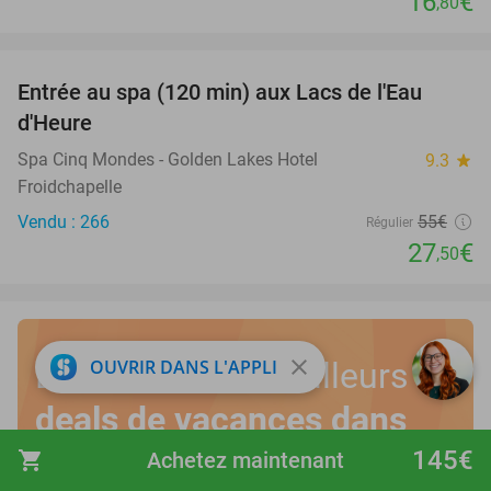
16
€
,80
favorite_border
Entrée au spa (120 min) aux Lacs de l'Eau
50%
d'Heure
Spa Cinq Mondes - Golden Lakes Hotel
9.3
star
Froidchapelle
Vendu : 266
55€
Régulier
27
€
,50
close
OUVRIR DANS L'APPLI
Découvrez les meilleurs
deals de vacances dans
votre propre pays
!
145€
shopping_cart
Achetez maintenant