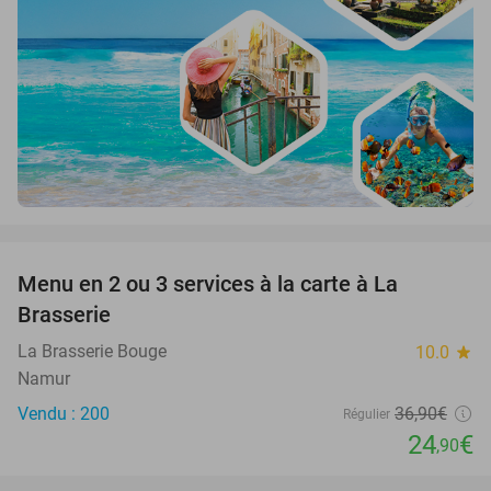
favorite_border
Menu en 2 ou 3 services à la carte à La
33%
Brasserie
La Brasserie Bouge
10.0
star
Namur
Vendu : 200
36
,90
€
Régulier
24
€
,90
favorite_border