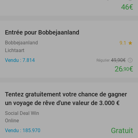
46€
favorite_border
Entrée pour Bobbejaanland
46%
Bobbejaanland
9.1
star
Lichtaart
Vendu : 7.814
49
,90
€
Régulier
26
€
,90
favorite_border
Tentez gratuitement votre chance de gagner
un voyage de rêve d'une valeur de 3.000 €
Social Deal Win
Online
Gratuit
Vendu : 185.970