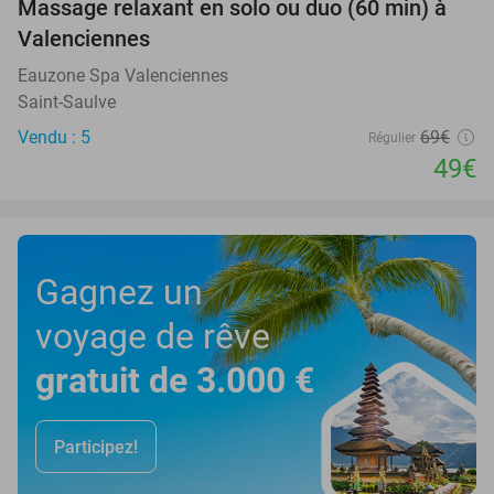
Massage relaxant en solo ou duo (60 min) à
29%
Valenciennes
Eauzone Spa Valenciennes
Saint-Saulve
Vendu : 5
69€
Régulier
49€
Gagnez un
voyage de rêve
gratuit de 3.000 €
Participez!