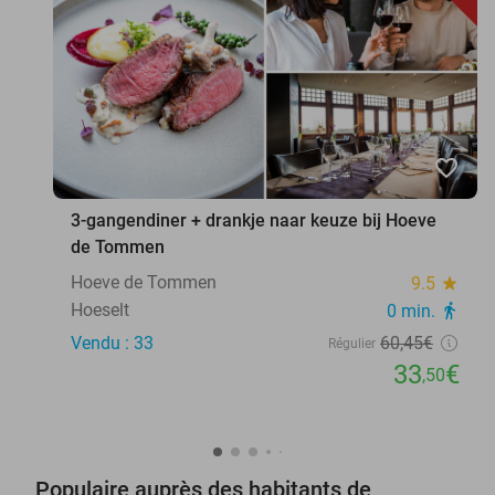
favorite_border
3-gangendiner + drankje naar keuze bij Hoeve
de Tommen
Hoeve de Tommen
9.5
star
Hoeselt
0 min.
directions_walk
Vendu : 33
60
,45
€
Régulier
33
€
,50
Populaire auprès des habitants de