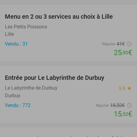
favorite_border
Menu en 2 ou 3 services au choix à Lille
37%
Les Petits Poissons
Lille
Vendu : 31
41€
Régulier
25
€
,90
favorite_border
Entrée pour Le Labyrinthe de Durbuy
16%
Le Labyrinthe de Durbuy
9.6
star
Durbuy
Vendu : 772
18
,50
€
Régulier
15
€
,50
favorite_border