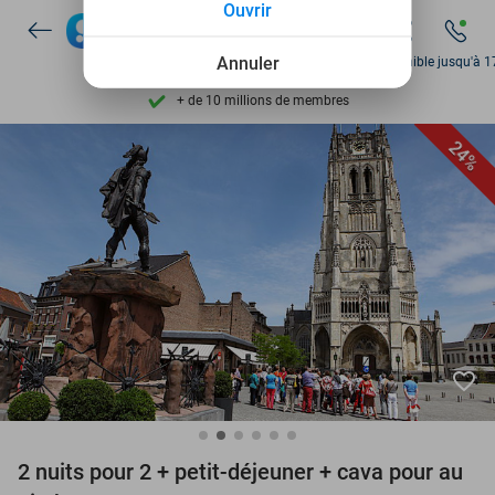
Ouvrir
Disponible 7 jours par semaine
+ de 10 millions de membres
Annuler
Disponible jusqu'à 1
9,4
basé sur
206 147 avis
Découvrez + de 15.000 deals
24%
Disponible 7 jours par semaine
+ de 10 millions de membres
favorite_border
2 nuits pour 2 + petit-déjeuner + cava pour au