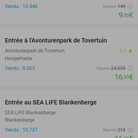
Vendu : 10.446
14€
Régulier
9
€
,50
favorite_border
Entrée à l'Avonturenpark de Tovertuin
34%
Avonturenpark de Tovertuin
9.2
star
Hoogerheide
Vendu : 8.563
24
,95
€
Régulier
16
€
,50
favorite_border
Entrée au SEA LIFE Blankenberge
20%
SEA LIFE Blankenberge
Blankenberge
Vendu : 10.737
21€
Régulier