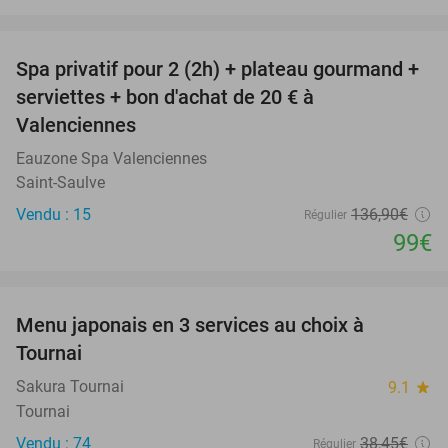
favorite_border
Spa privatif pour 2 (2h) + plateau gourmand +
28%
serviettes + bon d'achat de 20 € à
Valenciennes
Eauzone Spa Valenciennes
Saint-Saulve
Vendu : 15
136
,90
€
Régulier
99€
favorite_border
Menu japonais en 3 services au choix à
27%
Tournai
Sakura Tournai
9.1
star
Tournai
Vendu : 74
38
,45
€
Régulier