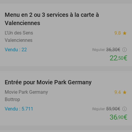
favorite_border
Menu en 2 ou 3 services à la carte à
38%
Valenciennes
L'Un des Sens
9.8
star
Valenciennes
Vendu : 22
36
,30
€
Régulier
22
€
,50
favorite_border
Entrée pour Movie Park Germany
38%
Movie Park Germany
9.4
star
Bottrop
Vendu : 5.711
59
,90
€
Régulier
36
€
,90
favorite_border