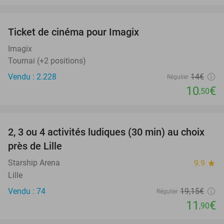
favorite_border
Ticket de cinéma pour Imagix
25%
Imagix
Tournai (+2 positions)
Vendu : 2.228
14€
Régulier
10
€
,50
favorite_border
2, 3 ou 4 activités ludiques (30 min) au choix
38%
près de Lille
Starship Arena
9.9
star
Lille
Vendu : 74
19
,15
€
Régulier
11
€
,90
favorite_border