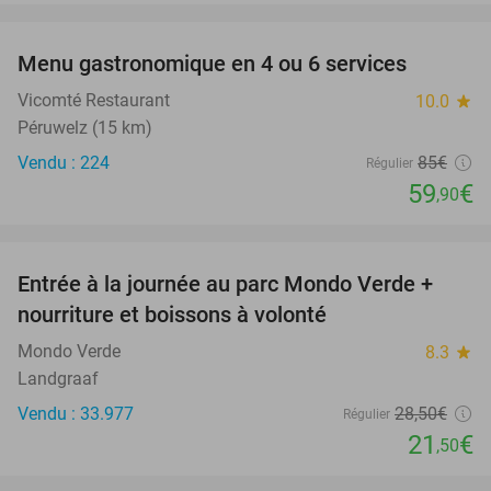
favorite_border
Menu gastronomique en 4 ou 6 services
30%
Vicomté Restaurant
10.0
star
Péruwelz (15 km)
Vendu : 224
85€
Régulier
59
€
,90
favorite_border
Entrée à la journée au parc Mondo Verde +
25%
nourriture et boissons à volonté
Mondo Verde
8.3
star
Landgraaf
Vendu : 33.977
28
,50
€
Régulier
21
€
,50