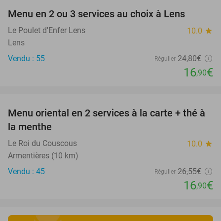
Menu en 2 ou 3 services au choix à Lens
32%
Le Poulet d'Enfer Lens
10.0
star
Lens
Vendu : 55
24
,80
€
Régulier
16
€
,90
favorite_border
Menu oriental en 2 services à la carte + thé à
36%
la menthe
Le Roi du Couscous
10.0
star
Armentières (10 km)
Vendu : 45
26
,55
€
Régulier
16
€
,90