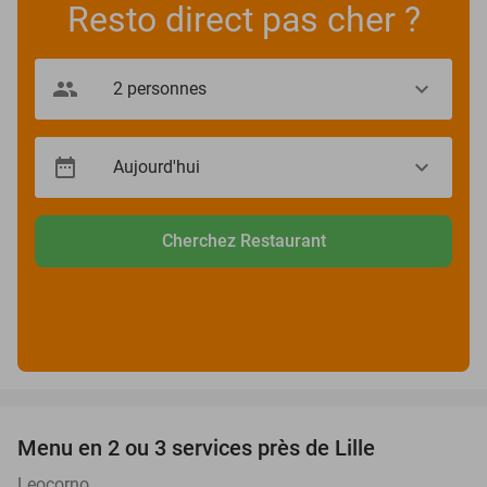
Resto direct pas cher ?
Cherchez Restaurant
favorite_border
Menu en 2 ou 3 services près de Lille
31%
Leocorno