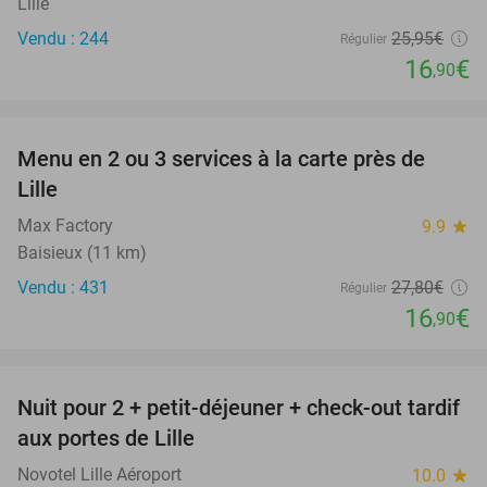
Lille
Vendu : 244
25
,95
€
Régulier
16
€
,90
favorite_border
Menu en 2 ou 3 services à la carte près de
39%
Lille
Max Factory
9.9
star
Baisieux (11 km)
Vendu : 431
27
,80
€
Régulier
16
€
,90
favorite_border
Nuit pour 2 + petit-déjeuner + check-out tardif
43%
aux portes de Lille
Novotel Lille Aéroport
10.0
star