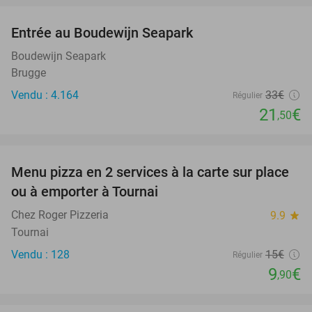
Entrée au Boudewijn Seapark
35%
Boudewijn Seapark
Brugge
Vendu : 4.164
33€
Régulier
21
€
,50
favorite_border
Menu pizza en 2 services à la carte sur place
34%
ou à emporter à Tournai
Chez Roger Pizzeria
9.9
star
Tournai
Vendu : 128
15€
Régulier
9
€
,90
favorite_border