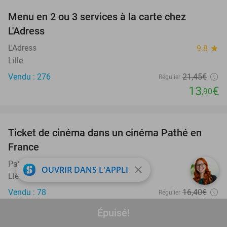
Menu en 2 ou 3 services à la carte chez
35%
L'Adress
L'Adress
9.8
star
Lille
Vendu : 276
21
,45
€
Régulier
13
€
,90
favorite_border
Ticket de cinéma dans un cinéma Pathé en
40%
France
Pathé France
close
OUVRIR DANS L'APPLI
Liévin (+76 positions)
Vendu : 78
16
,40
€
Régulier
9
€
,90
Épuisé!
favorite_border