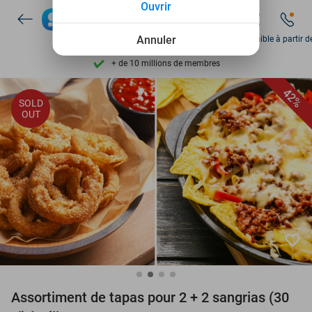
Ouvrir
Découvrez + de 15.000 deals
Disponible 7 jours par semaine
Annuler
Disponible à partir d
+ de 10 millions de membres
9,4
basé sur
206 127 avis
42%
SOLD
Découvrez + de 15.000 deals
OUT
Disponible 7 jours par semaine
+ de 10 millions de membres
favorite_border
Assortiment de tapas pour 2 + 2 sangrias (30