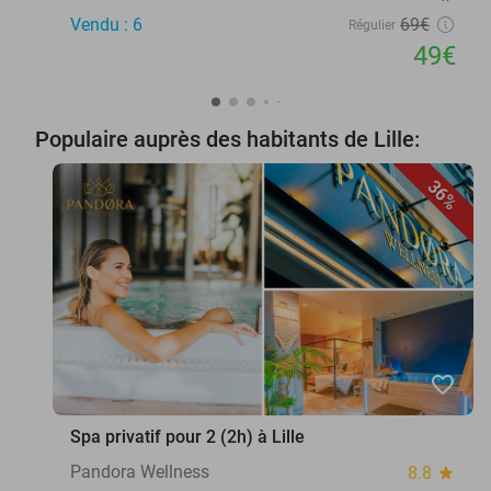
Vendu : 6
69€
Régulier
49€
Populaire auprès des habitants de Lille:
36%
favorite_border
Spa privatif pour 2 (2h) à Lille
Pandora Wellness
8.8
star