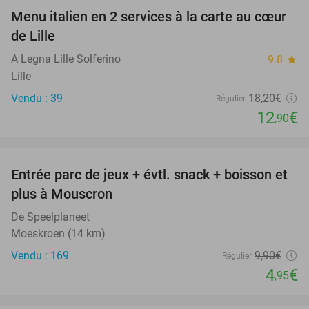
Menu italien en 2 services à la carte au cœur
29%
de Lille
A Legna Lille Solferino
9.8
star
Lille
Vendu : 39
18
,20
€
Régulier
12
€
,90
favorite_border
Entrée parc de jeux + évtl. snack + boisson et
50%
plus à Mouscron
De Speelplaneet
Moeskroen (14 km)
Vendu : 169
9
,90
€
Régulier
4
€
,95
favorite_border