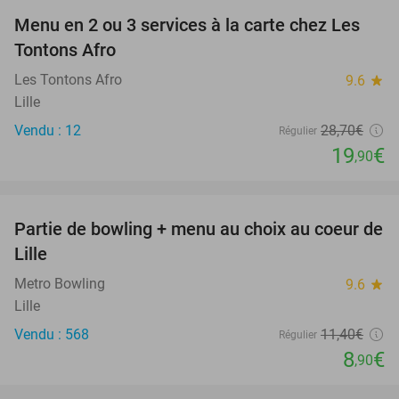
Menu en 2 ou 3 services à la carte chez Les
31%
Tontons Afro
Les Tontons Afro
9.6
star
Lille
Vendu : 12
28
,70
€
Régulier
19
€
,90
favorite_border
Partie de bowling + menu au choix au coeur de
22%
Lille
Metro Bowling
9.6
star
Lille
Vendu : 568
11
,40
€
Régulier
8
€
,90
favorite_border