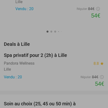
Lille
Vendu : 20
84€
Régulier
54€
favorite_border
Deals à Lille
Spa privatif pour 2 (2h) à Lille
36%
Pandora Wellness
8.8
star
Lille
Vendu : 20
84€
Régulier
54€
favorite_border
Soin au choix (25, 45 ou 50 min) à
43%
NEW