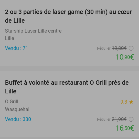
2 ou 3 parties de laser game (30 min) au cœur
45%
de Lille
Starship Laser Lille centre
Lille
Vendu : 71
19
,80
€
Régulier
10
€
,90
favorite_border
Buffet à volonté au restaurant O Grill près de
25%
Lille
O Grill
9.3
star
Wasquehal
Vendu : 330
21
,90
€
Régulier
16
€
,50
favorite_border