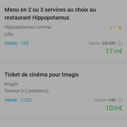
Menu en 2 ou 3 services au choix au
30%
restaurant Hippopotamus
Hippopotamus Lomme
9.1
star
Lille
Vendu : 124
25
,10
€
Régulier
17
€
,50
favorite_border
Ticket de cinéma pour Imagix
25%
Imagix
Tournai (+2 positions)
Vendu : 2.221
14€
Régulier
10
€
,50
favorite_border