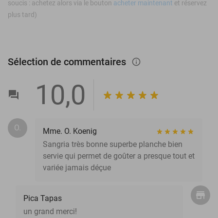
soucis : achetez alors via le bouton
acheter maintenant
et réservez
plus tard)
Sélection de commentaires
info_outlined
10,0
O.
Mme. O. Koenig
Sangria très bonne superbe planche bien
servie qui permet de goûter a presque tout et
variée jamais déçue
Pica Tapas
un grand merci!