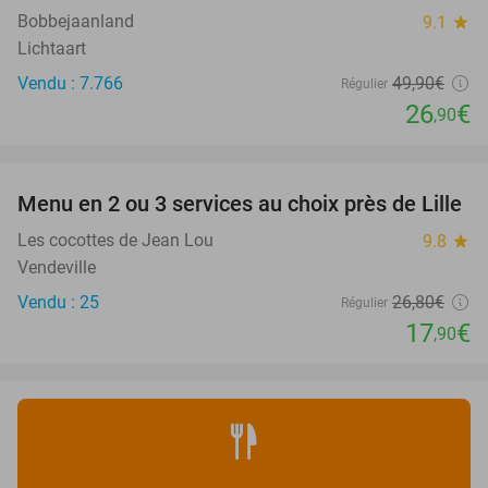
Bobbejaanland
9.1
star
Lichtaart
Vendu : 7.766
49
,90
€
Régulier
26
€
,90
favorite_border
Menu en 2 ou 3 services au choix près de Lille
33%
Les cocottes de Jean Lou
9.8
star
Vendeville
Vendu : 25
26
,80
€
Régulier
17
€
,90