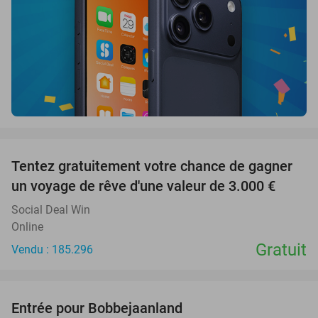
favorite_border
Tentez gratuitement votre chance de gagner
un voyage de rêve d'une valeur de 3.000 €
Social Deal Win
Online
Gratuit
Vendu : 185.296
favorite_border
Entrée pour Bobbejaanland
46%