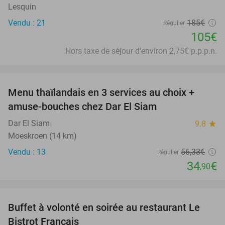
Lesquin
Vendu : 21
185€
Régulier
105€
Hors taxe de séjour d'environ 2,75€ p.p.p.n.
favorite_border
Menu thaïlandais en 3 services au choix +
38%
amuse-bouches chez Dar El Siam
Dar El Siam
9.8
star
Moeskroen (14 km)
Vendu : 13
56
,33
€
Régulier
34
€
,90
favorite_border
Buffet à volonté en soirée au restaurant Le
25%
Bistrot Français