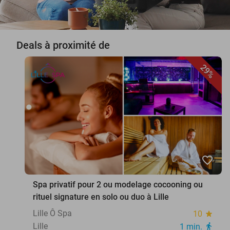
Deals à proximité de
29%
favorite_border
Spa privatif pour 2 ou modelage cocooning ou
rituel signature en solo ou duo à Lille
Lille Ô Spa
10
star
Lille
1 min.
directions_walk