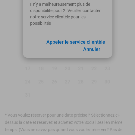
août 2026
Il n'y a malheureusement plus de
disponibilité pour 2. Veuillez contacter
Lu
Ma
Me
Je
Ve
Sa
Di
notre service clientèle pour les
possibilités
1
2
3
4
Appeler le service clientèle
5
6
7
8
9
Annuler
10
11
12
13
14
15
16
17
18
19
20
21
22
23
24
25
26
27
28
29
30
31
*
Vous voulez réserver pour une date précise ? Sélectionnez ci-
dessus la date et réservez et achetez votre Social Deal en même
temps. (Vous ne savez pas quand vous voulez réserver? Pas de