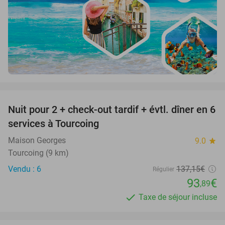
favorite_border
Nuit pour 2 + check-out tardif + évtl. dîner en 6
32%
services à Tourcoing
Maison Georges
9.0
star
Tourcoing (9 km)
Vendu : 6
137
,15
€
Régulier
93
€
,89
Taxe de séjour incluse
favorite_border