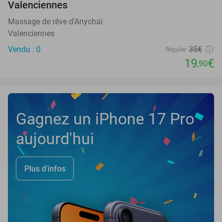
Valenciennes
TODAY
Massage de rêve d'Anychaï
Valenciennes
Vendu : 0
35€
Régulier
19
€
,90
Gagnez un iPhone 17 Pro
aujourd'hui
Plus d'infos