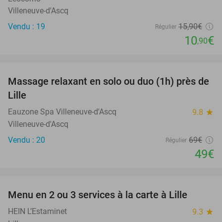
Villeneuve-d'Ascq
Vendu : 19
15
,90
€
Régulier
10
€
,90
favorite_border
Massage relaxant en solo ou duo (1h) près de
29%
Lille
Eauzone Spa Villeneuve-d'Ascq
9.8
star
Villeneuve-d'Ascq
Vendu : 20
69€
Régulier
49€
favorite_border
Menu en 2 ou 3 services à la carte à Lille
35%
HEIN L’Estaminet
9.3
star