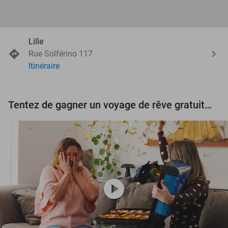
Lille
Rue Solférino 117
Itinéraire
Tentez de gagner un voyage de rêve gratuit d'une valeur de 3.000 € !
play_circle