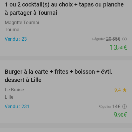
1 ou 2 cocktail(s) au choix + tapas ou planche
34%
à partager à Tournai
Magritte Tournai
Tournai
Vendu : 23
20
,55
€
Régulier
13
€
,50
favorite_border
Burger à la carte + frites + boisson + évtl.
29%
dessert à Lille
Le Braisé
9.4
star
Lille
Vendu : 231
14€
Régulier
9
€
,90
favorite_border