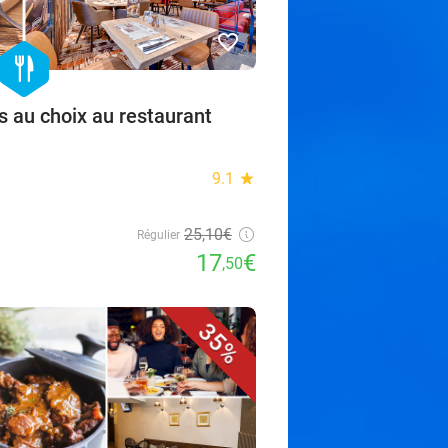
favorite_border
hexagon
food
s au choix au restaurant
9.1
star
25,10€
Régulier
17
€
,50
35%