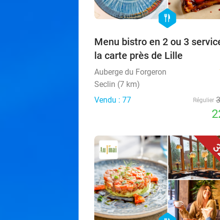
hexagon
food
Menu bistro en 2 ou 3 servic
la carte près de Lille
Auberge du Forgeron
Seclin (7 km)
Vendu : 77
Régulier
2
3