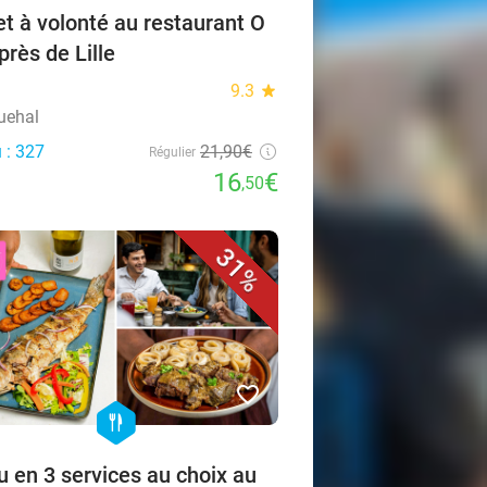
et à volonté au restaurant O
 près de Lille
l
9.3
star
uehal
 : 327
21,90€
Régulier
16
€
,50
31%
favorite_border
hexagon
food
 en 3 services au choix au