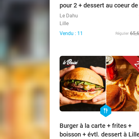
pour 2 + dessert au coeur de 
Le Dahu
Lille
Vendu : 11
65,
Régulier
2
hexagon
food
Burger à la carte + frites +
boisson + évtl. dessert à Lill