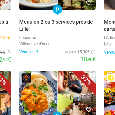
favorite_border
favorite_border
hexagon
food
es à
Menu en 2 ou 3 services près de
Menu
Lille
cart
Leocorno
L'Adre
7.6
star
Villeneuve-d'Ascq
Lille
Vendu : 15
15,90€
39€
Vendu
Régulier
10
€
2
€
,90
,90
2%
37%
favorite_border
favorite_border