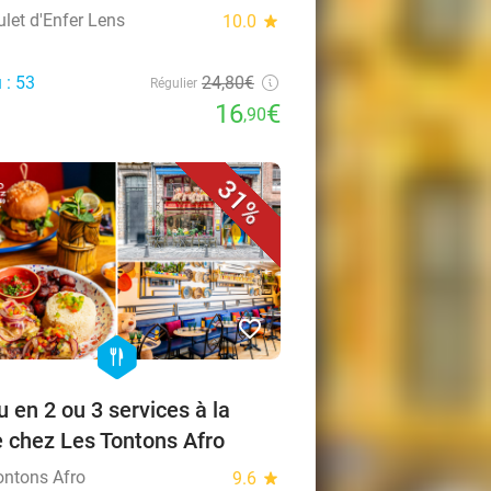
ulet d'Enfer Lens
10.0
star
 : 53
24,80€
Régulier
16
€
,90
31%
favorite_border
hexagon
food
 en 2 ou 3 services à la
e chez Les Tontons Afro
ontons Afro
9.6
star