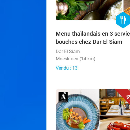
hexago
food
Menu thaïlandais en 3 servi
bouches chez Dar El Siam
Dar El Siam
Moeskroen (14 km)
Vendu : 13
4