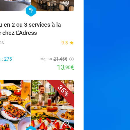
favorite_border
hexagon
food
 en 2 ou 3 services à la
e chez L'Adress
ss
9.8
star
 : 275
21,45€
Régulier
13
€
,90
35%
favorite_border