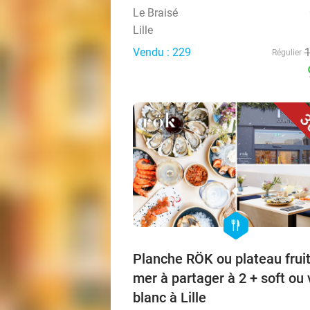
Le Braisé
Lille
Vendu : 229
Régulier
3
hexagon
food
Planche RÖK ou plateau frui
mer à partager à 2 + soft ou 
blanc à Lille