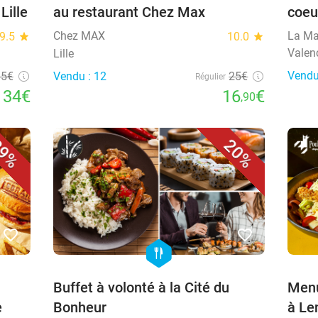
Lille
au restaurant Chez Max
coeu
Chez MAX
La Ma
9.5
star
10.0
star
Valen
Lille
Vendu
65€
Vendu : 12
25€
Régulier
34€
16
€
,90
9%
20%
favorite_border
favorite_border
hexagon
food
Buffet à volonté à la Cité du
Menu
e
Bonheur
à Le