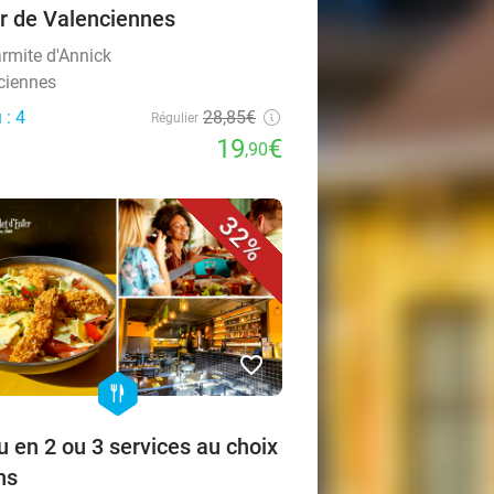
r de Valenciennes
rmite d'Annick
ciennes
 : 4
28,85€
Régulier
19
€
,90
32%
favorite_border
hexagon
food
 en 2 ou 3 services au choix
ns