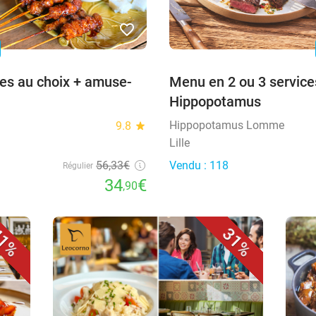
favorite_border
n
ces au choix + amuse-
Menu en 2 ou 3 service
Hippopotamus
Hippopotamus Lomme
9.8
star
Lille
56,33€
Vendu : 118
Régulier
34
€
,90
1%
31%