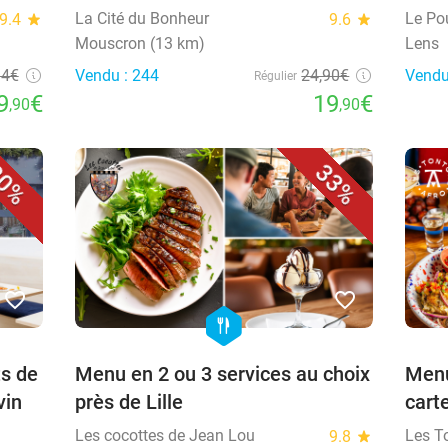
La Cité du Bonheur
Le Po
9.4
star
9.6
star
Mouscron (13 km)
Lens
14€
Vendu : 244
24,90€
Vendu
Régulier
9
€
19
€
,90
,90
0%
33%
favorite_border
favorite_border
hexagon
food
ts de
Menu en 2 ou 3 services au choix
Menu
vin
près de Lille
cart
Les cocottes de Jean Lou
Les T
9.8
star