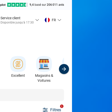
9,4
basé sur
206 011 avis
Service client
FR
Disponible jusqu'à 17:30
Excellent
Magasins &
Sport
Formations &
Voitures
Ateliers
1
Filtres