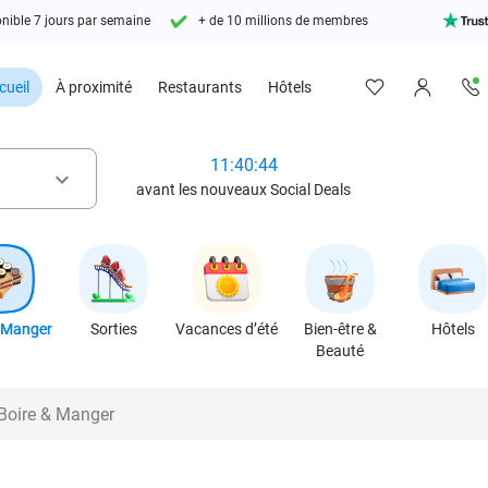
nible 7 jours par semaine
+ de 10 millions de membres
cueil
À proximité
Restaurants
Hôtels
11:40:42
keyboard_arrow_down
avant les nouveaux Social Deals
 Manger
Sorties
Vacances d’été
Bien-être &
Hôtels
Beauté