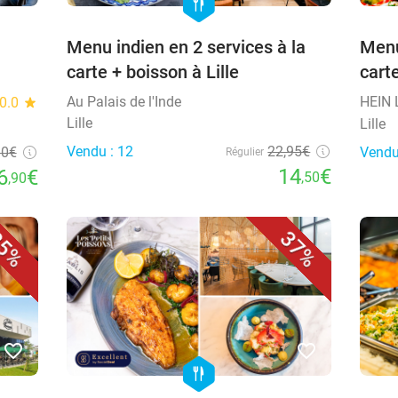
hexagon
food
Menu indien en 2 services à la
Menu
carte + boisson à Lille
carte
Au Palais de l'Inde
HEIN 
0.0
star
Lille
Lille
Vendu : 12
22,95€
90€
Vendu
Régulier
14
€
6
€
,50
,90
5%
37%
favorite_border
favorite_border
hexagon
food