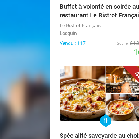
Buffet à volonté en soirée a
restaurant Le Bistrot França
Le Bistrot Français
Lesquin
Vendu : 117
21,
Régulier
1
4
hexagon
food
Spécialité savoyarde au choi