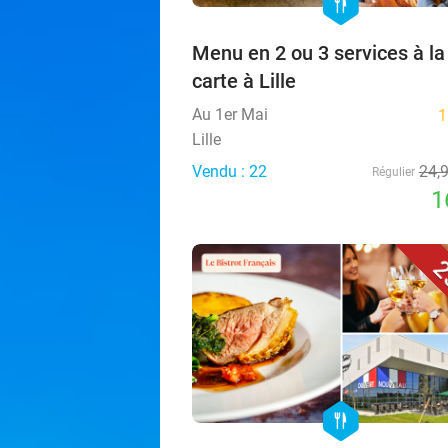
hexagon
food
Menu en 2 ou 3 services à la
carte à Lille
Au 1er Mai
1
Lille
Vendu : 22
24,
Régulier
1
2
hexagon
food