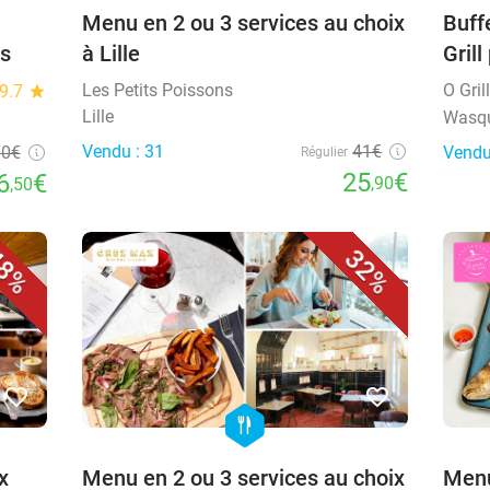
u
Menu en 2 ou 3 services au choix
Buff
is
à Lille
Grill
Les Petits Poissons
O Gril
9.7
star
Lille
Wasq
Vendu : 31
41€
90€
Vendu
Régulier
25
€
6
€
,90
,50
8%
32%
favorite_border
favorite_border
hexagon
food
x
Menu en 2 ou 3 services au choix
Menu