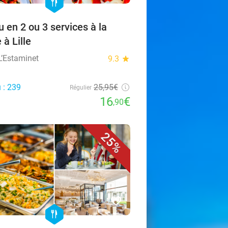
hexagon
food
 en 2 ou 3 services à la
 à Lille
L’Estaminet
9.3
star
 : 239
25,95€
Régulier
16
€
,90
25%
favorite_border
hexagon
food