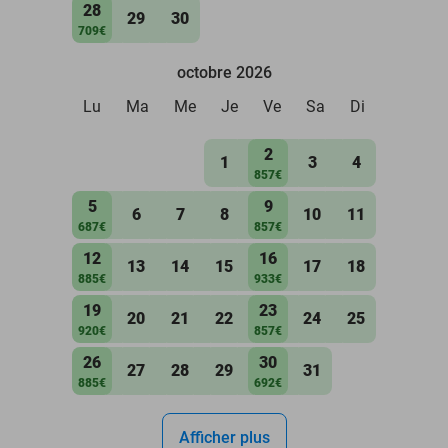
28
29
30
709€
octobre 2026
Lu
Ma
Me
Je
Ve
Sa
Di
2
1
3
4
857€
5
9
6
7
8
10
11
687€
857€
12
16
13
14
15
17
18
885€
933€
19
23
20
21
22
24
25
920€
857€
26
30
27
28
29
31
885€
692€
Afficher plus