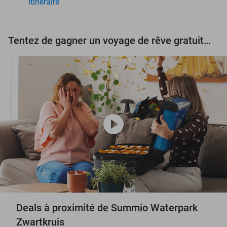
Itinéraire
Tentez de gagner un voyage de rêve gratuit d'une valeur de 3.000 € !
play_circle
Deals à proximité de Summio Waterpark
Zwartkruis