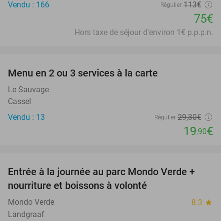
Vendu : 166
113€
Régulier
75€
Hors taxe de séjour d'environ 1€ p.p.p.n.
favorite_border
Menu en 2 ou 3 services à la carte
32%
Le Sauvage
Cassel
Vendu : 13
29
,30
€
Régulier
19
€
,90
favorite_border
Entrée à la journée au parc Mondo Verde +
25%
nourriture et boissons à volonté
Mondo Verde
8.3
star
Landgraaf