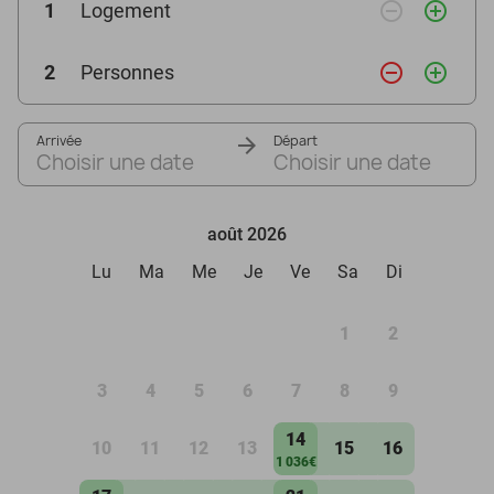
remove_circle_outline
add_circle_outline
1
Logement
remove_circle_outline
add_circle_outline
2
Personnes
Arrivée
Départ
Choisir une date
Choisir une date
août 2026
Lu
Ma
Me
Je
Ve
Sa
Di
1
2
3
4
5
6
7
8
9
14
10
11
12
13
15
16
1 036€