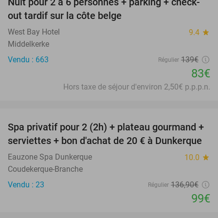
Nuit pour 2 à 6 personnes + parking + check-
40%
out tardif sur la côte belge
West Bay Hotel
9.4
star
Middelkerke
Vendu : 663
139€
Régulier
83€
Hors taxe de séjour d'environ 2,50€ p.p.p.n.
favorite_border
Spa privatif pour 2 (2h) + plateau gourmand +
28%
serviettes + bon d'achat de 20 € à Dunkerque
Eauzone Spa Dunkerque
10.0
star
Coudekerque-Branche
Vendu : 23
136
,90
€
Régulier
99€
favorite_border