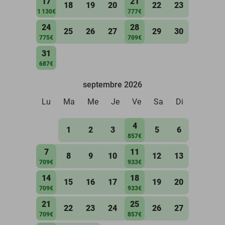
17
21
18
19
20
22
23
1 130€
777€
24
28
25
26
27
29
30
775€
709€
31
687€
septembre 2026
Lu
Ma
Me
Je
Ve
Sa
Di
4
1
2
3
5
6
857€
7
11
8
9
10
12
13
709€
933€
14
18
15
16
17
19
20
709€
933€
21
25
22
23
24
26
27
709€
857€