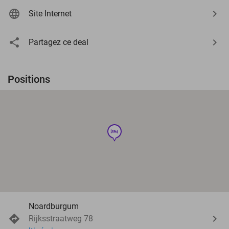
Site Internet
Partagez ce deal
Positions
hotel
Noardburgum
Rijksstraatweg 78