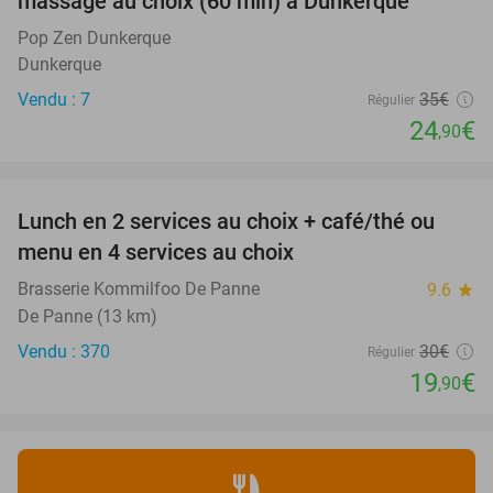
massage au choix (60 min) à Dunkerque
Pop Zen Dunkerque
Dunkerque
Vendu : 7
35€
Régulier
24
€
,90
favorite_border
Lunch en 2 services au choix + café/thé ou
34%
menu en 4 services au choix
Brasserie Kommilfoo De Panne
9.6
star
De Panne (13 km)
Vendu : 370
30€
Régulier
19
€
,90