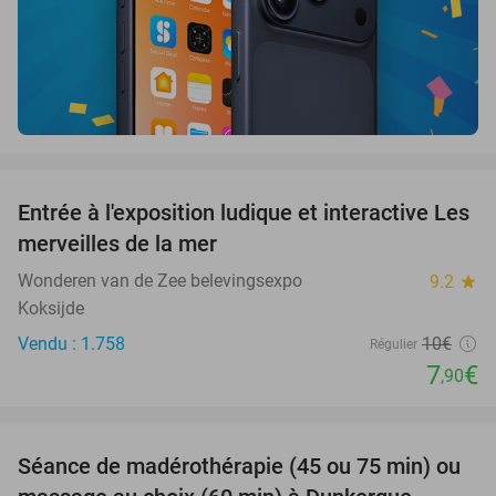
favorite_border
Entrée à l'exposition ludique et interactive Les
21%
merveilles de la mer
Wonderen van de Zee belevingsexpo
9.2
star
Koksijde
Vendu : 1.758
10€
Régulier
7
€
,90
favorite_border
Séance de madérothérapie (45 ou 75 min) ou
29%