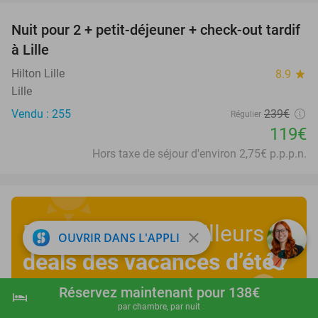
Nuit pour 2 + petit-déjeuner + check-out tardif
50%
à Lille
Hilton Lille
8.9
star
Lille
Vendu : 255
239€
Régulier
119€
Hors taxe de séjour d'environ 2,75€ p.p.p.n.
Découvrez les meilleurs
close
OUVRIR DANS L'APPLI
deals des vacances d’été
!
Réservez maintenant pour 138€
hotel
shopping_cart
Réserver maintenant
navigate_next
Découvrez maintenant
par chambre, par nuit