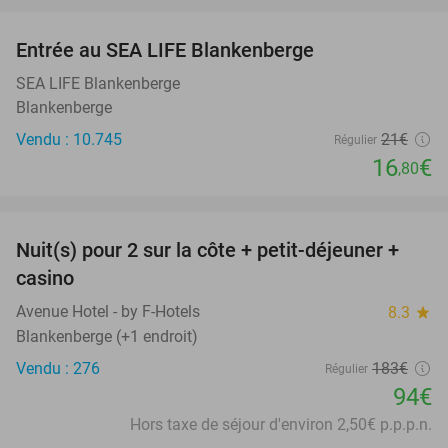
favorite_border
Entrée au SEA LIFE Blankenberge
20%
SEA LIFE Blankenberge
Blankenberge
Vendu : 10.745
21€
Régulier
16
€
,80
favorite_border
Nuit(s) pour 2 sur la côte + petit-déjeuner +
49%
casino
Avenue Hotel - by F-Hotels
8.3
star
Blankenberge (+1 endroit)
Vendu : 276
183€
Régulier
94€
Hors taxe de séjour d'environ 2,50€ p.p.p.n.