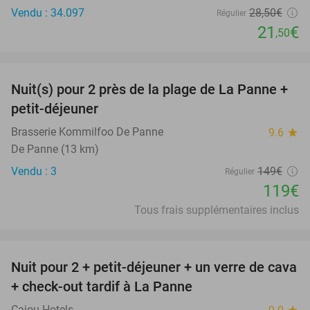
Vendu : 34.097
28
,50
€
Régulier
21
€
,50
favorite_border
Nuit(s) pour 2 près de la plage de La Panne +
20%
petit-déjeuner
Brasserie Kommilfoo De Panne
9.6
star
De Panne (13 km)
Vendu : 3
149€
Régulier
119€
Tous frais supplémentaires inclus
favorite_border
Nuit pour 2 + petit-déjeuner + un verre de cava
45%
+ check-out tardif à La Panne
Cajou Hotels