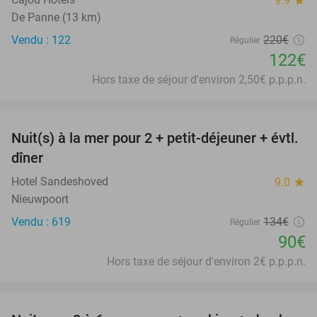
9.9
star
De Panne (13 km)
Vendu : 122
220€
Régulier
122€
Hors taxe de séjour d'environ 2,50€ p.p.p.n.
favorite_border
Nuit(s) à la mer pour 2 + petit-déjeuner + évtl.
33%
dîner
Hotel Sandeshoved
9.0
star
Nieuwpoort
Vendu : 619
134€
Régulier
90€
Hors taxe de séjour d'environ 2€ p.p.p.n.
favorite_border