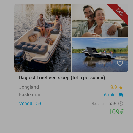
34%
favorite_border
Dagtocht met een sloep (tot 5 personen)
Jongland
9.9
star
Eastermar
6 min.
directions_car
Vendu : 53
165€
Régulier
109€