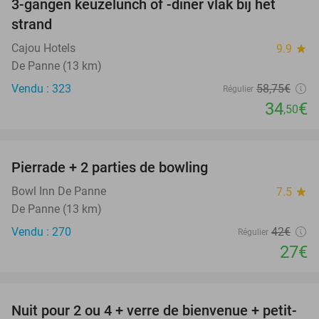
3-gangen keuzelunch of -diner vlak bij het
41%
strand
Cajou Hotels
9.9
star
De Panne (13 km)
Vendu : 323
58
,75
€
Régulier
34
€
,50
favorite_border
Pierrade + 2 parties de bowling
36%
Bowl Inn De Panne
7.5
star
De Panne (13 km)
Vendu : 270
42€
Régulier
27€
favorite_border
Nuit pour 2 ou 4 + verre de bienvenue + petit-