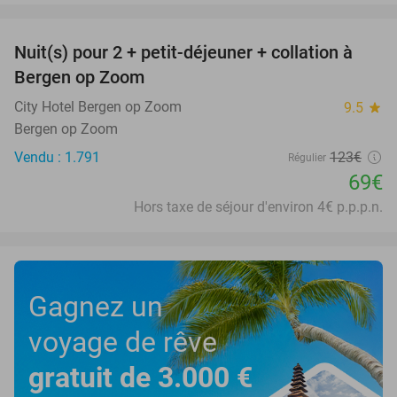
favorite_border
Nuit(s) pour 2 + petit-déjeuner + collation à
44%
Bergen op Zoom
City Hotel Bergen op Zoom
9.5
star
Bergen op Zoom
Vendu : 1.791
123€
Régulier
69€
Hors taxe de séjour d'environ 4€ p.p.p.n.
Gagnez un
voyage de rêve
gratuit de 3.000 €