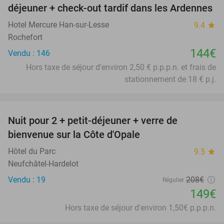
déjeuner + check-out tardif dans les Ardennes
Hotel Mercure Han-sur-Lesse
9.4
star
Rochefort
144€
Vendu : 146
Hors taxe de séjour d'environ 2,50 € p.p.p.n. et frais de
stationnement de 18 € p.j.
favorite_border
Nuit pour 2 + petit-déjeuner + verre de
28%
bienvenue sur la Côte d'Opale
Hôtel du Parc
9.5
star
Neufchâtel-Hardelot
Vendu : 19
208€
Régulier
149€
Hors taxe de séjour d'environ 1,50€ p.p.p.n.