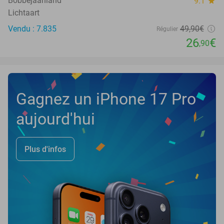
Bobbejaanland
9.1
star
Lichtaart
Vendu : 7.835
49
,90
€
Régulier
26
€
,90
Gagnez un iPhone 17 Pro
aujourd'hui
Plus d'infos