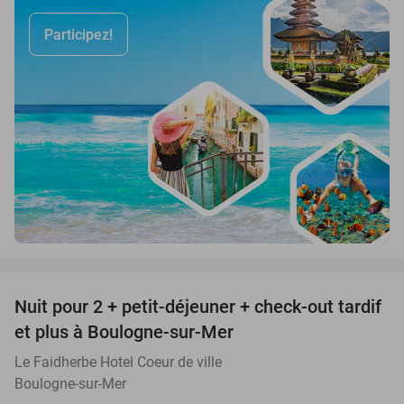
Participez!
favorite_border
Nuit pour 2 + petit-déjeuner + check-out tardif
34%
et plus à Boulogne-sur-Mer
Le Faidherbe Hotel Coeur de ville
Boulogne-sur-Mer