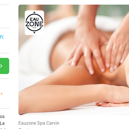
n:
gate_next
 =
vos
Eauzone Spa Carvin
 Le