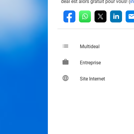
deal est alors gratuit pour vous! (
i
whatsapp
linkedin
fb
mai
list
keybo
Multideal
work
keybo
Entreprise
language
keybo
Site Internet