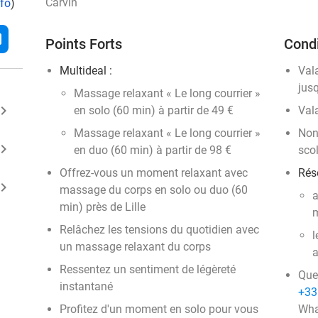
Carvin
nfo
)
l
Points Forts
Condi
Multideal :
Val
jus
Massage relaxant « Le long courrier »
ard_arrow_right
en solo (60 min) à partir de 49 €
Val
Massage relaxant « Le long courrier »
Non
ard_arrow_right
en duo (60 min) à partir de 98 €
scol
Offrez-vous un moment relaxant avec
Rése
ard_arrow_right
massage du corps en solo ou duo (60
a
min) près de Lille
m
Relâchez les tensions du quotidien avec
l
un massage relaxant du corps
a
Ressentez un sentiment de légèreté
Que
instantané
+33
Profitez d'un moment en solo pour vous
Wha