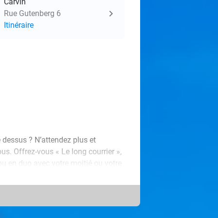
Carvin
Rue Gutenberg 6
Itinéraire
e dessus ? N’attendez plus et
s. Offrez-vous « Le long courrier »,
u en duo avec votre moitié ou votre
issez les tensions s’évaporer, bercé
rps et l'esprit, permettant de
 avec une nouvelle énergie !