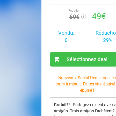
Régulier
49€
69€
Vendu:
Réductio
0
29%
shopping_cart
Sélectionnez deal
navi
Nouveaux Social Deals tous les
jours à minuit. Faites vite, épuisé
épuisé !
Gratuit?!
- Partagez ce deal avec 
ami(e)s. Trois ami(e)s l'achètent?