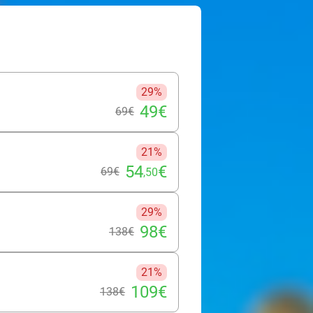
-faire se rencontrent. Laissez-vous
ser le lâcher-prise et la
, vous accompagne avec douceur tout
e à vos besoins pour un moment
ge sensoriel, au cœur d’un havre de
orps et esprit.
29%
49€
69€
21%
54
€
69€
,50
29%
98€
138€
21%
109€
138€