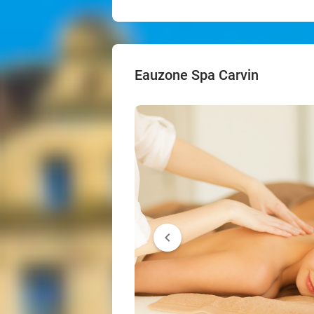
Eauzone Spa Carvin
chevron_left