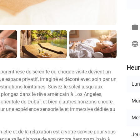
work
language
Heur
parenthèse de sérénité où chaque visite devient un
e espace privatif, imaginé et décoré avec soin par un
Lun
estinations lointaines. Suivez le soleil jusqu'aux
plongez dans le rêve américain à Los Angeles,
Mar
orientale de Dubaï, et bien d'autres horizons encore.
pour une expérience sensorielle et immersive dédiée au
Mer
être et de la relaxation est à votre service pour vous
Jeu
Chaque salle dispose de son propre hammam, bain à