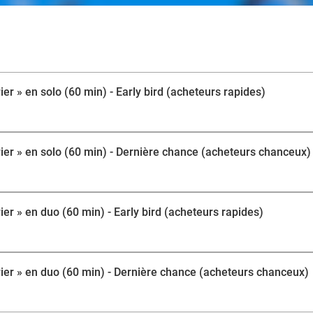
Installez-vous dans un cadre cosy où passion et savoir
porter par une atmosphère apaisante, pensée pour favori
reconnexion à soi. L’équipe, chaleureuse et attentive
au long de votre expérience, en adaptant chaque gest
véritablement sur mesure. Profitez d’un véritable voya
paix, et retrouvez équilibre, sérénité et harmonie entre c
er » en solo (60 min) - Early bird (acheteurs rapides)
ier » en solo (60 min) - Dernière chance (acheteurs chanceux)
er » en duo (60 min) - Early bird (acheteurs rapides)
ier » en duo (60 min) - Dernière chance (acheteurs chanceux)