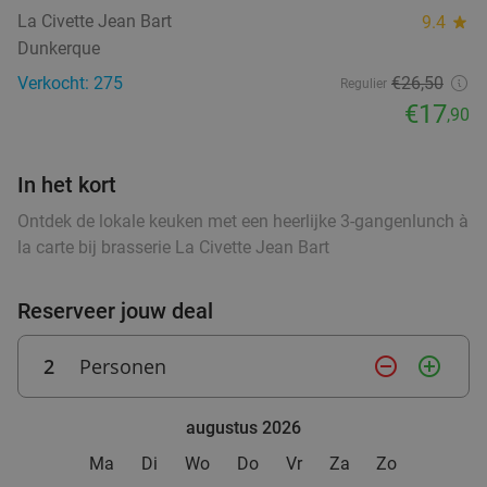
La Civette Jean Bart
9.4
star
Wo
Dunkerque
Pizza Del Gusto
9.7
star
Verkocht: 275
€26,50
Regulier
Ardooie
27 min.
directions_car
€17
,90
Verkocht: 93
€40
,65
Regulier
food
€21
,90
In het kort
Ontdek de lokale keuken met een heerlijke 3-gangenlunch à
4-gangendiner of -lunch à la carte + amuses
46%
la carte bij brasserie La Civette Jean Bart
bij Restaurant 't Hooghe
Reserveer jouw deal
Morgen
Za
Zo
Restaurant 't Hooghe
9.3
star
2
Personen
remove_circle_outline
add_circle_outline
Kachtem-Izegem
27 min.
directions_car
Verkocht: 134
€63
,20
Regulier
food
augustus 2026
food
€33
,90
Ma
Di
Wo
Do
Vr
Za
Zo