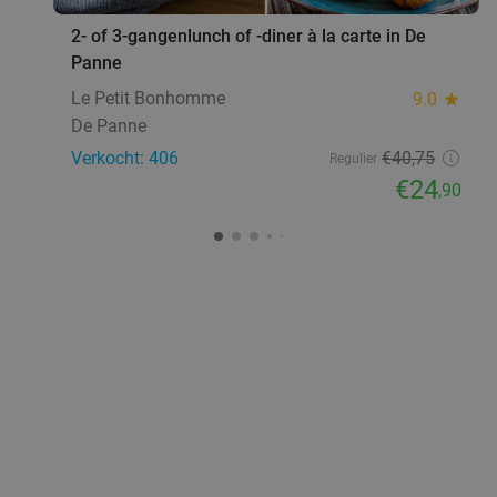
2- of 3-gangenlunch of -diner à la carte in De
Panne
Le Petit Bonhomme
9.0
star
De Panne
Verkocht: 406
€40
,75
Regulier
€24
,90