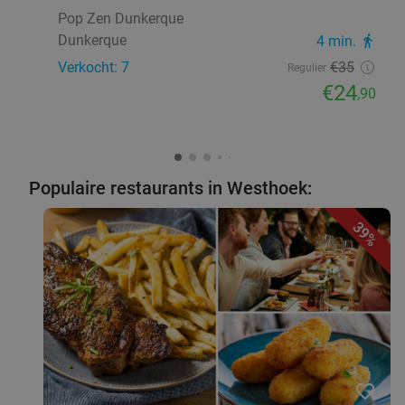
Pop Zen Dunkerque
Dunkerque
4 min.
directions_walk
Verkocht: 7
€35
Regulier
€24
,90
Populaire restaurants in Westhoek:
39%
favorite_border