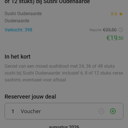
48%
of 12 stuks) bij Sushi Oudenaarde
hartje Gent
food
food
food
Sushi Oudenaarde
8.6
star
Morgen
Di
Wo
Do
Oudenaarde
Duel Gent
9.8
star
Verkocht: 398
€33,50
Regulier
Gent
28 min.
directions_car
€19
,50
food
Verkocht: 825
€58
Regulier
€29
,90
In het kort
Geniet van een mixed sushiboot met 24, 36 of 48 stuks
Ontbijt naar keuze bij In Choc in hartje Gent
40%
sushi bij Sushi Oudenaarde: inclusief 6, 8 of 12 stuks verse
sashimi, eventueel voor afhaal
Zo
Di
Wo
Do
food
In Choc Gent
9.8
star
Reserveer jouw deal
Gent
28 min.
directions_car
food
Verkocht: 654
€22
,50
Regulier
1
Voucher
remove_circle_outline
add_circle_outline
€13
,50
augustus 2026