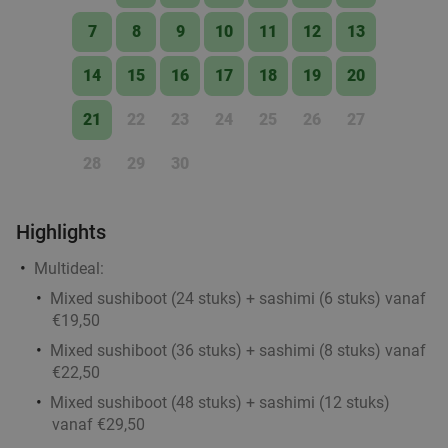
7
8
9
10
11
12
13
14
15
16
17
18
19
20
21
22
23
24
25
26
27
28
29
30
Highlights
Multideal:
Mixed sushiboot (24 stuks) + sashimi (6 stuks) vanaf
€19,50
Mixed sushiboot (36 stuks) + sashimi (8 stuks) vanaf
€22,50
Mixed sushiboot (48 stuks) + sashimi (12 stuks)
vanaf €29,50