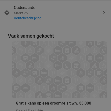
Oudenaarde
Markt 25
Routebeschrijving
Vaak samen gekocht
favorite_border
Gratis kans op een droomreis t.w.v. €3.000