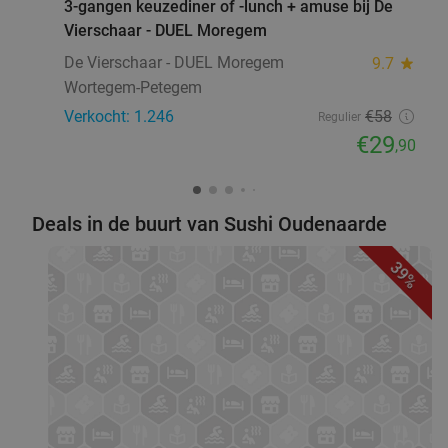
3-gangen keuzediner of -lunch + amuse bij De
Vierschaar - DUEL Moregem
De Vierschaar - DUEL Moregem
9.7
star
Wortegem-Petegem
Verkocht: 1.246
€58
Regulier
€29
,90
Deals in de buurt van Sushi Oudenaarde
39%