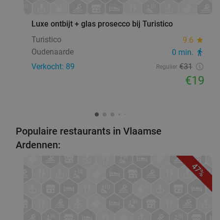
favorite_border
Luxe ontbijt + glas prosecco bij Turistico
Turistico
9.6
star
Oudenaarde
0 min.
directions_walk
Verkocht: 89
€31
Regulier
€19
Populaire restaurants in Vlaamse
Ardennen:
47%