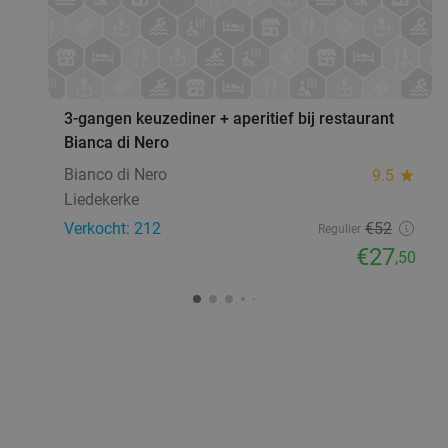
favorite_border
3-gangen keuzediner + aperitief bij restaurant
Bianca di Nero
Bianco di Nero
9.5
star
Liedekerke
Verkocht: 212
€52
Regulier
€27
,50