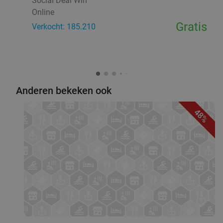
Social Deal Win
Online
Gratis
Verkocht: 185.210
Anderen bekeken ook
48%
favorite_border