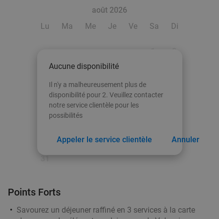
août 2026
Lu
Ma
Me
Je
Ve
Sa
Di
1
2
Aucune disponibilité
3
4
5
6
7
8
9
Il n'y a malheureusement plus de
10
11
12
13
14
15
16
disponibilité pour 2. Veuillez contacter
notre service clientèle pour les
17
18
19
20
21
22
23
possibilités
24
25
26
27
28
29
30
Appeler le service clientèle
Annuler
31
Points Forts
Savourez un déjeuner raffiné en 3 services à la carte