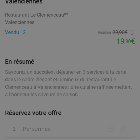
29%
Valenciennes
Demain
Lu
Ma
Me
Je
Ve
Restaurant Le Clemenceau**
food
HUGGYS Nivelles
9.0
star
food
food
food
Valenciennes
Nivelles
33 min.
directions_car
Vendu : 2
29
,90
€
Régulier
Vendu : 384
33
,95
€
Régulier
19
€
,90
24€
En résumé
Cocktail of mocktail naar keuze + tapasplank
34%
Savourez un succulent déjeuner en 3 services à la carte
om te delen in Lessines
dans le cadre élégant et lumineux du restaurant Le
Clémenceau à Valenciennes : une cuisine raffinée mettant
Aujourd'hui
Demain
Je
Ve
à l’honneur les saveurs de saison
Shelby's Bar
7.1
star
Lessines
34 min.
directions_car
Réservez votre offre
Vendu : 11
25
,50
€
Régulier
16
€
,90
2
Personnes
remove_circle_outline
add_circle_outline