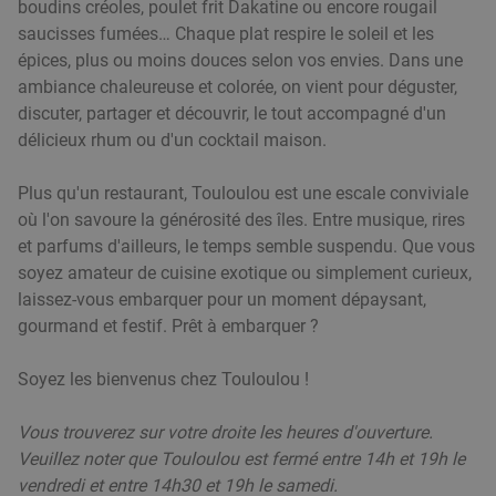
Bocal
10.0
star
boudins créoles, poulet frit Dakatine ou encore rougail
Lille
9 min.
directions_walk
saucisses fumées… Chaque plat respire le soleil et les
épices, plus ou moins douces selon vos envies. Dans une
Vendu : 113
27
,15
€
Régulier
ambiance chaleureuse et colorée, on vient pour déguster,
14
€
,90
discuter, partager et découvrir, le tout accompagné d'un
délicieux rhum ou d'un cocktail maison.
Menu indien en 2 services à la carte + boisson
37%
Plus qu'un restaurant, Touloulou est une escale conviviale
à Lille
où l'on savoure la générosité des îles. Entre musique, rires
et parfums d'ailleurs, le temps semble suspendu. Que vous
Aujourd'hui
Demain
Me
Je
Ve
Sa
soyez amateur de cuisine exotique ou simplement curieux,
Au Palais de l'Inde
laissez-vous embarquer pour un moment dépaysant,
Lille
9 min.
directions_walk
gourmand et festif. Prêt à embarquer ?
Vendu : 12
22
,95
€
Régulier
Soyez les bienvenus chez Touloulou !
14
€
,50
Vous trouverez sur votre droite les heures d'ouverture.
Veuillez noter que Touloulou est fermé entre 14h et 19h le
Menu en 2 ou 3 services à la carte au cœur de
37%
vendredi et entre 14h30 et 19h le samedi.