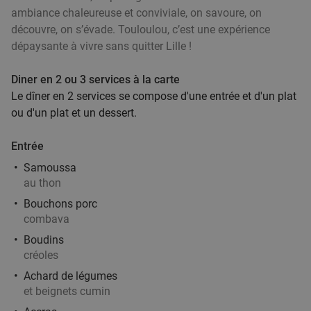
ambiance chaleureuse et conviviale, on savoure, on
Menu en 2 ou 3 services au choix au coeur de
33%
découvre, on s’évade. Touloulou, c’est une expérience
Lille
dépaysante à vivre sans quitter Lille !
Demain
Ma
Me
Je
Ve
Sa
Diner en 2 ou 3 services à la carte
Le Dahu
9.5
star
Le dîner en 2 services se compose d'une entrée et d'un plat
Lille
4 min.
directions_walk
ou d'un plat et un dessert.
Vendu : 4
26
,15
€
Régulier
17
€
,50
Entrée
Samoussa
au thon
Bouchons porc
Menu en 2 ou 3 services au choix à Lille
35%
combava
Demain
Ma
Me
Je
Ve
Sa
Boudins
Le Beaulieu Lille
7.3
star
créoles
Lille
5 min.
directions_walk
Achard de légumes
et beignets cumin
Vendu : 186
33
,65
€
Régulier