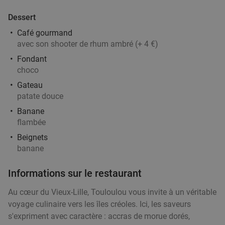
Vendu : 2
28
,30
€
Régulier
Dessert
19
€
,50
Café gourmand
avec son shooter de rhum ambré (+ 4 €)
2- of 3-gangendiner à la carte in hartje Lille
33%
Fondant
choco
Gateau
Me
Je
Ve
Sa
patate douce
Arcadia
Banane
Lille
7 min.
directions_walk
flambée
Vendu : 0
25
,10
€
Régulier
Beignets
16
€
,90
banane
Informations sur le restaurant
Au cœur du Vieux-Lille, Touloulou vous invite à un véritable
Menu en 2 ou 3 services à la carte à Lille
45%
voyage culinaire vers les îles créoles. Ici, les saveurs
Me
Je
Ve
Sa
s'expriment avec caractère : accras de morue dorés,