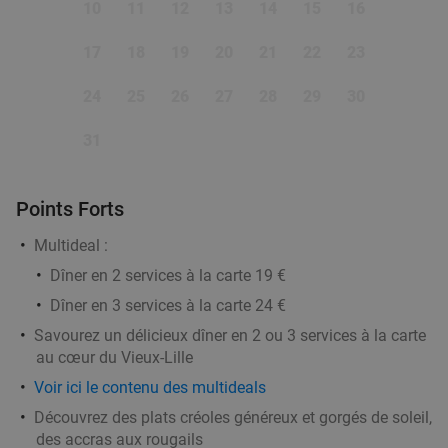
Patrimoine Kabyle
10.0
star
10
11
12
13
14
15
16
Lille
2 min.
directions_walk
17
18
19
20
21
22
23
Vendu : 6
26
,40
€
Régulier
16
€
,90
24
25
26
27
28
29
30
31
Menu en 2 ou 3 services à la carte chez
35%
L'Adress
Points Forts
Aujourd'hui
Demain
Ma
Me
Je
Ve
Sa
Multideal :
L'Adress
9.8
star
Dîner en 2 services à la carte 19 €
Lille
2 min.
directions_walk
Dîner en 3 services à la carte 24 €
Vendu : 278
21
,45
€
Régulier
Savourez un délicieux dîner en 2 ou 3 services à la carte
13
€
,90
au cœur du Vieux-Lille
Voir ici le contenu des multideals
Découvrez des plats créoles généreux et gorgés de soleil,
Menu sando ou burger + accompagnement +
32%
des accras aux rougails