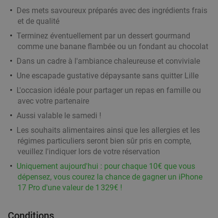
boisson + évtl. dessert à Lille
Des mets savoureux préparés avec des ingrédients frais
et de qualité
Ma
Me
Je
Sa
Terminez éventuellement par un dessert gourmand
Tao Lille
8.4
star
comme une banane flambée ou un fondant au chocolat
Lille
2 min.
directions_walk
Dans un cadre à l'ambiance chaleureuse et conviviale
Vendu : 9
14
,50
€
Régulier
Une escapade gustative dépaysante sans quitter Lille
9
€
,90
L'occasion idéale pour partager un repas en famille ou
avec votre partenaire
Aussi valable le samedi !
Planche RÖK ou plateau fruits de mer à
30%
Les souhaits alimentaires ainsi que les allergies et les
partager à 2 + soft ou vin blanc à Lille
régimes particuliers seront bien sûr pris en compte,
Ma
Me
Je
Ve
Sa
veuillez l'indiquer lors de votre réservation
RÖK Comptoir iodé
9.9
star
Uniquement aujourd'hui : pour chaque 10€ que vous
dépensez, vous courez la chance de gagner un iPhone
Lille
3 min.
directions_walk
17 Pro d'une valeur de 1 329€ !
Vendu : 39
27€
Régulier
18
€
,90
Conditions