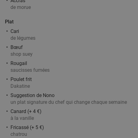
21
€
Accras
,90
de morue
Plat
Déjeuner ou dîner en 3 services à la carte en
36%
Cari
plein coeur de Lille
de légumes
Demain
Ma
Me
Je
Ve
Sa
Bœuf
shop suey
Costaud
8.5
star
Lille
5 min.
directions_walk
Rougail
saucisses fumées
Vendu : 99
32
,50
€
Régulier
Poulet frit
20
€
,90
Dakatine
Suggestion de Nono
un plat signature du chef qui change chaque semaine
Menu en 3 services à la carte au cœur de Lille
31%
Canard (+ 4 €)
Ma
Me
Je
Ve
à la vanille
La Nouvelle Aventure
Fricassé (+ 5 €)
Lille
6 min.
directions_walk
chatrou