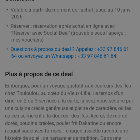
Valable à partir du moment de l'achat jusqu'au 10 janv.
2026
Menu libanais en 2 ou 3 services à la carte
33%
Réserver :
réservation après achat en ligne avec
chez MEZZE & Brunch
‘Réserver avec Social Deal’ (trouvable sous l’aperçu :
MEZZE & Brunch
9.6
star
mes vouchers
)
Lille
3 min.
directions_walk
Questions à propos du deal ? Appelez : +33 97 846 61
Vendu : 2
23
,60
€
64 ou envoyez un Whatsapp : +33 97 846 61 64
Régulier
15
€
,90
Plus à propos de ce deal
Embarquez pour un voyage gustatif aux couleurs des îles
Menu en 2 ou 3 services à la carte à Lille
36%
chez Touloulou, au cœur du Vieux-Lille. Le temps d’un
L'gaiette
9.9
star
dîner en 2 ou 3 services à la carte, laissez-vous séduire par
Lille
4 min.
directions_walk
une cuisine créole généreuse et pleine de caractère, où les
épices se mêlent à la douceur des îles. Accras de morue
Vendu : 343
27
,35
€
Régulier
dorés, boudins créoles, poulet frit Dakatine ou encore
17
€
,50
rougail saucisses fumées… chaque assiette raconte une
histoire de soleil, de partage et de tradition. Dans une