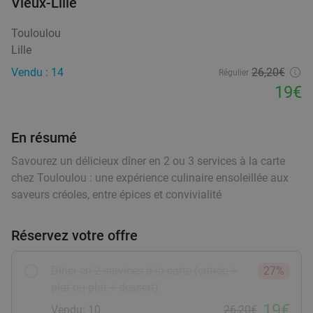
Vieux-Lille
Menu indien en 2 ou 3 services à la carte à
45%
Touloulou
Lille
Lille
Aujourd'hui
Demain
Ma
Me
Je
Ve
Sa
Vendu : 14
26
,20
€
Régulier
Restaurant Safran
9.1
star
19€
Lille
0 min.
directions_walk
Vendu : 196
27
,25
€
Régulier
En résumé
14
€
,90
Savourez un délicieux dîner en 2 ou 3 services à la carte
chez Touloulou : une expérience culinaire ensoleillée aux
saveurs créoles, entre épices et convivialité
Menu italien en 2 services à la carte au cœur
29%
de Lille
Réservez votre offre
Ma
Me
Je
Ve
Sa
A Legna Lille Solferino
9.8
star
Dîner en 2 services à la carte (entrée +
27%
Lille
0 min.
directions_walk
plat ou plat + dessert)
19€
Vendu : 39
18
,20
€
Vendu: 10
26,20€
Régulier