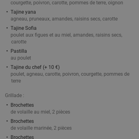
The Famous Belvedere
courgette, poivron, carotte, pommes de terre, oignon
Heuvelland
27 min.
directions_car
Tajine yana
agneau, pruneaux, amandes, raisins secs, carotte
Vendu : 44
35
,50
€
Régulier
24
€
Tajine Sofia
,90
poulet aux figues et au miel, amandes, raisins secs,
carotte
Pastilla
Menu pizza en 2 services à la carte sur place
34%
au poulet
ou à emporter à Tournai
Tajine du chef (+ 10 €)
Aujourd'hui
Demain
Di
Ma
Me
Je
poulet, agneau, carotte, poivron, courgette, pommes de
terre
Chez Roger Pizzeria
9.9
star
Tournai
27 min.
directions_car
Grillade :
Vendu : 115
15€
Régulier
Brochettes
9
€
,90
de volaille au miel, 2 pièces
Brochettes
de volaille marinée, 2 pièces
All-You-Can-Eat & Drink (3,5 uur)
15%
Brochettes