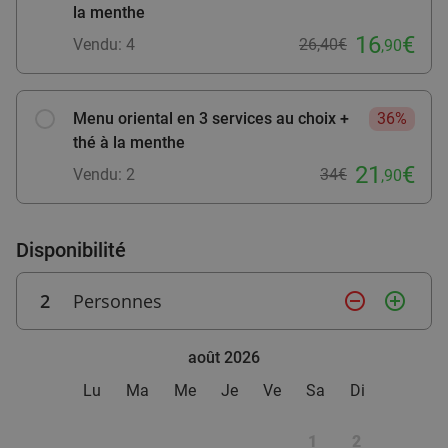
la menthe
2- of 3-gangenlunch of -diner nabij Lille
39%
16
€
Vendu: 4
26,40€
,90
Aujourd'hui
Demain
Ma
Me
Je
Max Factory
9.9
star
Baisieux
16 min.
directions_car
Menu oriental en 3 services au choix +
36%
Vendu : 418
27
,80
€
thé à la menthe
Régulier
16
€
,90
21
€
Vendu: 2
34€
,90
Menu en 2 ou 3 services à la carte à Mouscron
30%
Disponibilité
La Famiglia Herseaux
2
Personnes
remove_circle_outline
add_circle_outline
Mouscron
16 min.
directions_car
Vendu : 0
27€
Régulier
août 2026
18
€
,90
Lu
Ma
Me
Je
Ve
Sa
Di
1
2