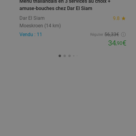
Menu thaïlandais en 3 services au choix +
amuse-bouches chez Dar El Siam
Dar El Siam
9.8
star
Moeskroen (14 km)
Vendu : 11
56
,33
€
Régulier
34
€
,90