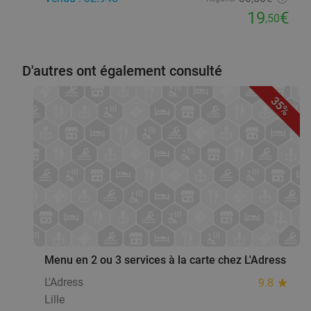
19
€
,50
D'autres ont également consulté
35%
favorite_border
Menu en 2 ou 3 services à la carte chez L'Adress
L'Adress
9.8
star
Lille