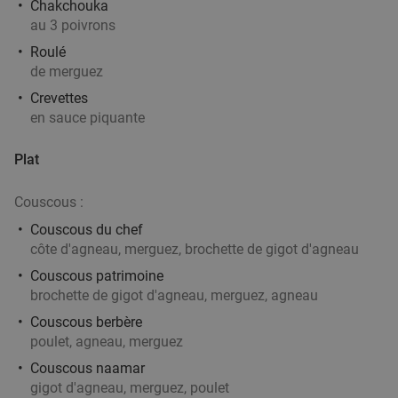
Chakchouka
au 3 poivrons
1 ou 2 cocktail(s) au choix + tapas ou planche
34%
Roulé
à partager à Tournai
de merguez
Aujourd'hui
Demain
Di
Ma
Me
Je
Crevettes
en sauce piquante
Magritte Tournai
Tournai
26 min.
directions_car
Plat
Vendu : 22
20
,55
€
Régulier
13
€
,50
Couscous :
Couscous du chef
côte d'agneau, merguez, brochette de gigot d'agneau
Menu japonais en 3 services au choix à
27%
Couscous patrimoine
Tournai
brochette de gigot d'agneau, merguez, agneau
Couscous berbère
Aujourd'hui
Di
Lu
Ma
Me
Je
poulet, agneau, merguez
Sakura Tournai
9.1
star
Couscous naamar
Tournai
26 min.
directions_car
gigot d'agneau, merguez, poulet