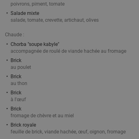
poivrons, piment, tomate
Aujourd'hui
Demain
Di
Me
Je
Salade mixte
Mensé - Mouscron
salade, tomate, crevette, artichaut, olives
Moeskroen
21 min.
directions_car
Vendu : 32
38
,15
€
Régulier
Chaude :
24
€
,90
Chorba "soupe kabyle"
accompagnée de roulé de viande hachée au fromage
Brick
2- of 3-gangen keuzelunch of -diner bij O'Hazar
43%
au poulet
Brick
au thon
Aujourd'hui
Demain
Di
Lu
Ma
Me
Je
Brick
O'Hazar
7.8
star
à l'œuf
Menen
21 min.
directions_car
Brick
Vendu : 72
43
,40
€
Régulier
fromage de chèvre et au miel
24
€
,90
Brick royale
feuille de brick, viande hachée, œuf, oignon, fromage