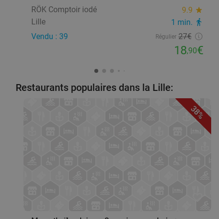
RÖK Comptoir iodé
9.9
star
Lille
1 min.
directions_walk
Vendu : 39
27€
Régulier
18
€
,90
Restaurants populaires dans la Lille:
38%
favorite_border