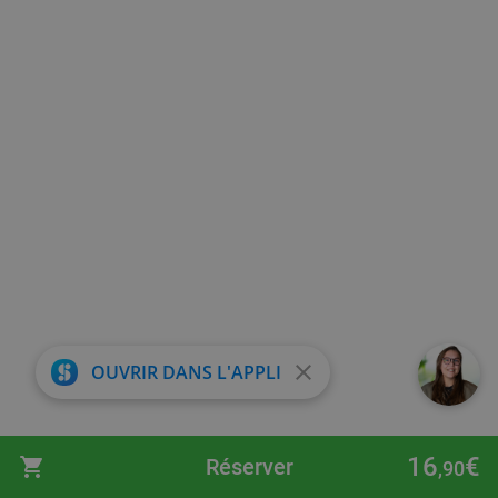
close
OUVRIR DANS L'APPLI
16
€
Réserver
,90