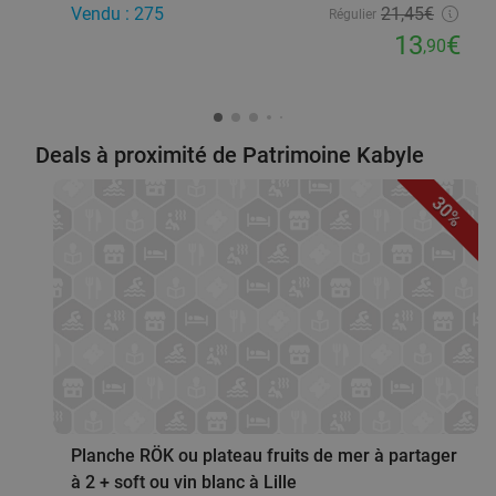
Vendu : 275
21
,45
€
Régulier
13
€
,90
Deals à proximité de Patrimoine Kabyle
30%
favorite_border
Planche RÖK ou plateau fruits de mer à partager
à 2 + soft ou vin blanc à Lille