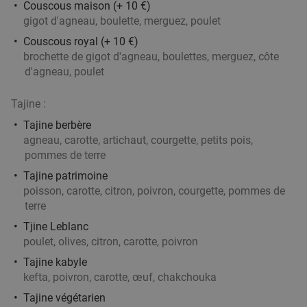
Couscous maison (+ 10 €)
Kortrijk
27 min.
directions_car
gigot d'agneau, boulette, merguez, poulet
Vendu : 147
35€
Régulier
Couscous royal (+ 10 €)
24
€
,90
brochette de gigot d'agneau, boulettes, merguez, côte
d'agneau, poulet
Tajine :
Menu en 2 ou 3 services à la carte à Tournai
25%
Tajine berbère
Aujourd'hui
Demain
Di
Ma
Me
Je
agneau, carotte, artichaut, courgette, petits pois,
Bel'Sy restaurant
10.0
star
pommes de terre
Tournai
27 min.
directions_car
Tajine patrimoine
poisson, carotte, citron, poivron, courgette, pommes de
Vendu : 36
35
,80
€
Régulier
terre
26
€
,90
Tjine Leblanc
poulet, olives, citron, carotte, poivron
Tajine kabyle
Spareribs à volonté + dame blanche
30%
kefta, poivron, carotte, œuf, chakchouka
Aujourd'hui
Demain
Di
Me
Je
Tajine végétarien