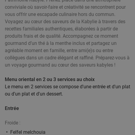
Mouscron
19 min.
directions_car
conviviale où savoir-faire et créativité se rencontrent pour
vous offrir une escapade culinaire hors du commun.
Vendu : 102
39
,70
€
Régulier
Voyagez au cœur des saveurs de la Kabylie à travers des
21
€
,50
recettes familiales authentiques, élaborées à partir de
produits frais et de qualité. Accompagnez ce moment
gourmand d’un thé à la menthe inclus et partagez un
Thaise 3-gangen keuzelunch of -diner +
38%
agréable moment en famille, entre ami(e)s ou entre
amuse-hapjes bij Dar El Siam
collègues dans un cadre élégant et raffiné. Préparez-vous à
un voyage gourmand au cœur des saveurs kabyles !
Aujourd'hui
Di
Lu
Je
Dar El Siam
9.8
star
Menu oriental en 2 ou 3 services au choix
Moeskroen
20 min.
directions_car
Le menu en 2 services se compose d'une entrée et d'un plat
Vendu : 11
56
,33
€
ou d'un plat et d'un dessert.
Régulier
34
€
,90
Entrée
2-gangen keuzediner in Moeskroen
35%
Froide :
Felfel melchouia