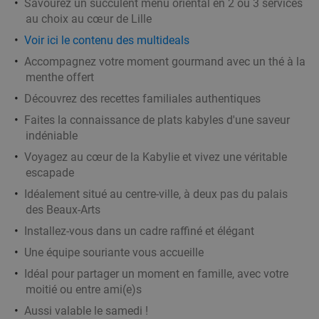
Savourez un succulent menu oriental en 2 ou 3 services
au choix au cœur de Lille
Voir ici le contenu des multideals
Menu en 2 services au choix à Mouscron
37%
Accompagnez votre moment gourmand avec un thé à la
Aujourd'hui
Ma
Me
Je
menthe offert
Le Burger Queen by Ben
Découvrez des recettes familiales authentiques
Mouscron
19 min.
directions_car
Faites la connaissance de plats kabyles d'une saveur
indéniable
Vendu : 49
28
,25
€
Régulier
17
€
Voyagez au cœur de la Kabylie et vivez une véritable
,90
escapade
Idéalement situé au centre-ville, à deux pas du palais
des Beaux-Arts
2- of 3-gangenlunch of -diner à la carte aan de
33%
Installez-vous dans un cadre raffiné et élégant
Belgisch-Franse grens
Une équipe souriante vous accueille
Aujourd'hui
Demain
Idéal pour partager un moment en famille, avec votre
Estaminet Au fond de l'Eau
10.0
star
moitié ou entre ami(e)s
Comines-Warneton
19 min.
directions_car
Aussi valable le samedi !