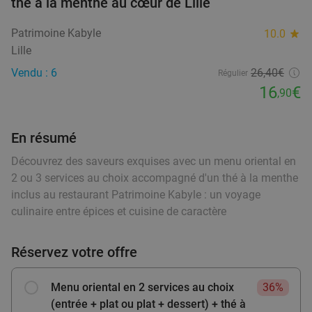
thé à la menthe au cœur de Lille
Demain
Di
Lu
Ma
Me
Je
food
Pirates Paradise
9.8
star
food
Patrimoine Kabyle
10.0
star
Neuville-en-Ferrain
16 min.
directions_car
food
Lille
food
Vendu : 501
34
,85
€
food
Régulier
food
Vendu : 6
26,40€
Régulier
22
€
,90
16
€
food
,90
En résumé
Menu en 2 ou 3 services au choix chez Le Chat
20%
Découvrez des saveurs exquises avec un menu oriental en
Ventru
food
2 ou 3 services au choix accompagné d'un thé à la menthe
Aujourd'hui
Demain
Ma
Me
Je
inclus au restaurant Patrimoine Kabyle : un voyage
Le Chat Ventru
9.9
star
culinaire entre épices et cuisine de caractère
Baisieux
16 min.
directions_car
Vendu : 176
27
,50
€
Régulier
Réservez votre offre
21
€
,90
Menu oriental en 2 services au choix
36%
(entrée + plat ou plat + dessert) + thé à