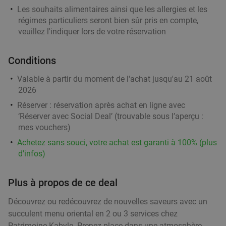
Vendu : 173
28€
Régulier
Les souhaits alimentaires ainsi que les allergies et les
18
€
,90
régimes particuliers seront bien sûr pris en compte,
veuillez l'indiquer lors de votre réservation
2- of 3-gangen keuzediner in Moeskroen
24%
Conditions
Di
Lu
Je
Valable à partir du moment de l'achat jusqu'au 21 août
2026
Meat'ing
Moeskroen
19 min.
directions_car
Réserver :
réservation après achat en ligne avec
‘Réserver avec Social Deal’ (trouvable sous l’aperçu :
Vendu : 14
31€
Régulier
mes vouchers
)
23
€
,45
Achetez sans souci, votre achat est garanti à 100% (plus
d'infos)
3-gangen keuzediner bij Les Tables de
46%
Plus à propos de ce deal
Breughel
Découvrez ou redécouvrez de nouvelles saveurs avec un
Aujourd'hui
Demain
Di
Lu
Ma
Me
Je
succulent menu oriental en 2 ou 3 services chez
Les Tables de Breughel
9.6
star
Patrimoine Kabyle. Prenez place dans une atmosphère