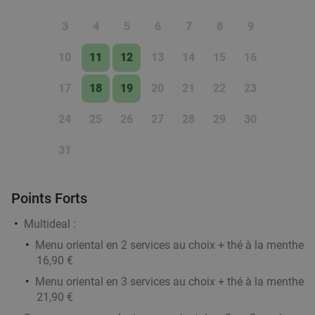
Planche à partager à 2 + 2 cocktails au choix à
30%
3
4
5
6
7
8
9
Mouscron
10
11
12
13
14
15
16
Aujourd'hui
Demain
Di
Lu
Ma
Me
Je
L'Excel
10.0
star
17
18
19
20
21
22
23
Moeskroen
18 min.
directions_car
24
25
26
27
28
29
30
Vendu : 16
24€
Régulier
16
€
,90
31
Points Forts
All-You-Can-Eat bij La Cité du Bonheur
20%
Multideal :
Aujourd'hui
Demain
Di
Ma
Me
Je
Menu oriental en 2 services au choix + thé à la menthe
La Cité du Bonheur
9.6
star
16,90 €
Mouscron
19 min.
directions_car
Menu oriental en 3 services au choix + thé à la menthe
Vendu : 244
24
,90
€
Régulier
21,90 €
19
€
,90