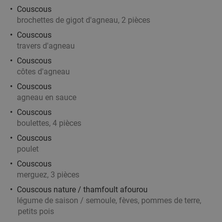
Vendu : 74
38
,45
€
Régulier
Couscous
27
€
,90
brochettes de gigot d'agneau, 2 pièces
Couscous
travers d'agneau
Plateau de sushis à Tournai
44%
Couscous
côtes d'agneau
Aujourd'hui
Demain
Di
Lu
Ma
Me
Je
Couscous
8 Étoiles Sushi & Bubble Tea
agneau en sauce
Tournai
26 min.
directions_car
Couscous
Vendu : 12
31
,80
€
Régulier
boulettes, 4 pièces
17
€
,90
Couscous
poulet
Couscous
Ontbijtbuffet à volonté + glas bubbels bij D-
29%
merguez, 3 pièces
Hotel
Couscous nature / thamfoult afourou
légume de saison / semoule, fèves, pommes de terre,
Demain
Di
petits pois
D-Hotel
8.7
star