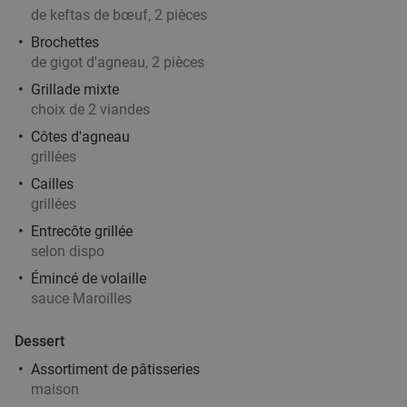
de keftas de bœuf, 2 pièces
Aujourd'hui
Demain
Di
Lu
Me
Je
Brochettes
Hollywok
8.0
star
de gigot d'agneau, 2 pièces
Kortrijk
28 min.
directions_car
Grillade mixte
Vendu : 520
39
,90
€
choix de 2 viandes
Régulier
33
€
,90
Côtes d'agneau
grillées
Cailles
grillées
Aziatisch 4-gangendiner of -lunch à la carte +
43%
Entrecôte grillée
amuse bij Hof Van Confucius
selon dispo
Émincé de volaille
Aujourd'hui
Demain
Di
Lu
Ma
Me
Je
sauce Maroilles
Bistro Hof Van Confucius
9.6
star
Kortrijk
28 min.
directions_car
Dessert
Vendu : 61
52
,20
€
Régulier
Assortiment de pâtisseries
29
€
,90
maison