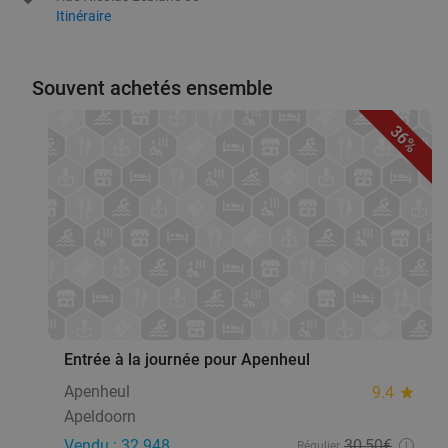
Itinéraire
Souvent achetés ensemble
36%
favorite_border
Entrée à la journée pour Apenheul
Apenheul
9.4
star
Apeldoorn
Vendu : 32.948
30
,50
€
Régulier