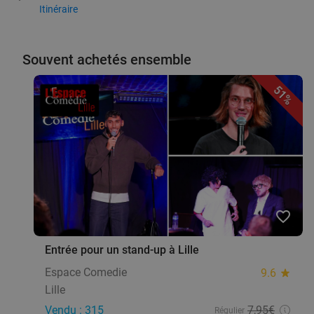
Itinéraire
Souvent achetés ensemble
51%
favorite_border
Entrée pour un stand-up à Lille
Espace Comedie
9.6
star
Lille
Vendu : 315
7
,95
€
Régulier