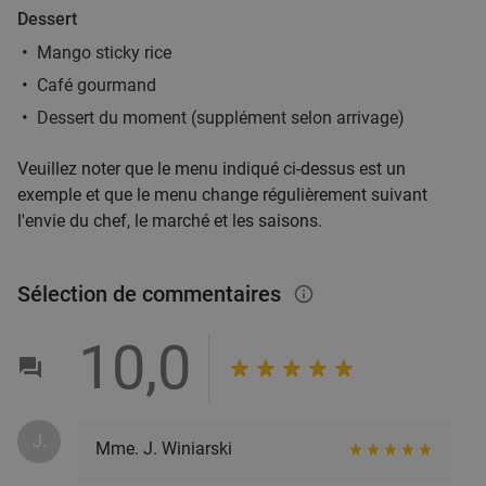
Vendu : 12
31
,80
€
Régulier
Dessert
17
€
,90
Mango sticky rice
Café gourmand
Dessert du moment (supplément selon arrivage)
Menu en 2 ou 3 services à la carte à Tournai
25%
Demain
Ma
Me
Je
Ve
Veuillez noter que le menu indiqué ci-dessus est un
exemple et que le menu change régulièrement suivant
Bel'Sy restaurant
10.0
star
l'envie du chef, le marché et les saisons.
Tournai
27 min.
directions_car
Vendu : 40
35
,80
€
Régulier
Sélection de commentaires
26
€
info_outlined
,90
10,0
Spareribs à volonté + dame blanche
30%
Demain
Me
Je
Ve
J.
Mme. J. Winiarski
The Famous Belvedere
7.0
star
Heuvelland
27 min.
directions_car