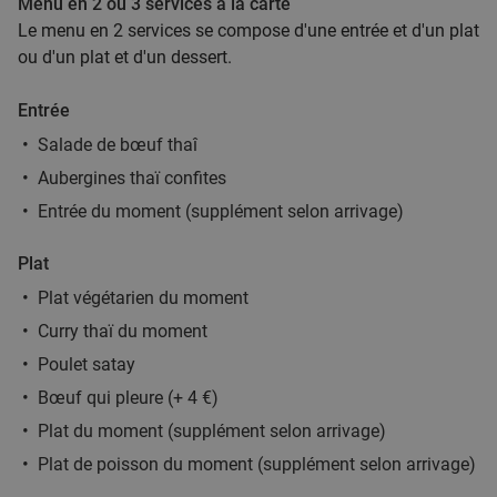
Menu en 2 ou 3 services à la carte
Le menu en 2 services se compose d'une entrée et d'un plat
ou d'un plat et d'un dessert.
Menu japonais en 3 services au choix à
27%
Entrée
Tournai
Salade de bœuf thaî
Demain
Lu
Ma
Me
Je
Ve
Aubergines thaï confites
Sakura Tournai
9.1
star
Entrée du moment (supplément selon arrivage)
Tournai
26 min.
directions_car
Vendu : 76
38
,45
€
Régulier
Plat
27
€
,90
Plat végétarien du moment
Curry thaï du moment
Poulet satay
Plateau de sushis à Tournai
44%
Bœuf qui pleure (+ 4 €)
Demain
Lu
Ma
Me
Je
Ve
Plat du moment (supplément selon arrivage)
8 Étoiles Sushi & Bubble Tea
Plat de poisson du moment (supplément selon arrivage)
Tournai
26 min.
directions_car