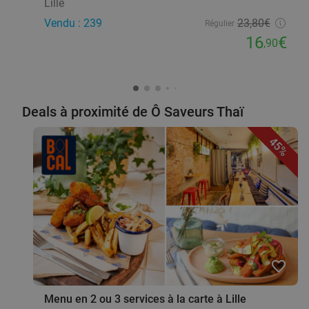
Lille
Vendu : 239
23
,80
€
Régulier
16
€
,90
Deals à proximité de Ô Saveurs Thaï
45%
favorite_border
Menu en 2 ou 3 services à la carte à Lille