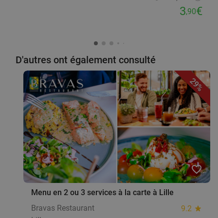
3
€
,90
D'autres ont également consulté
29%
favorite_border
Menu en 2 ou 3 services à la carte à Lille
Bravas Restaurant
9.2
star