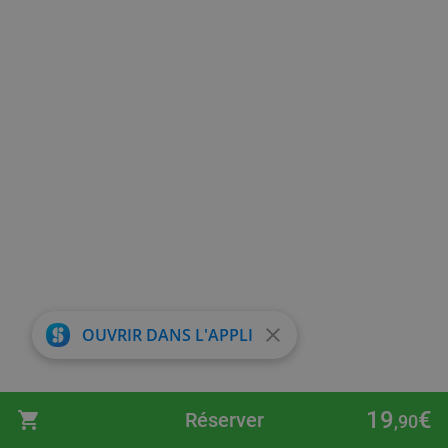
close
OUVRIR DANS L'APPLI
19
€
Réserver
,90