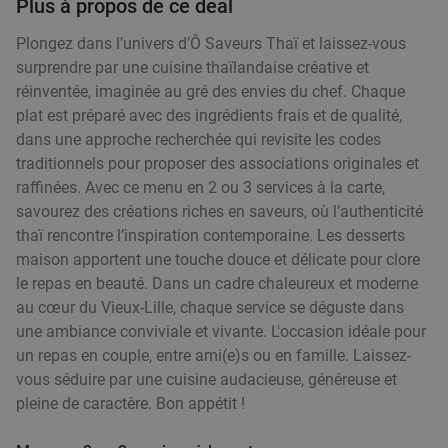
Plus à propos de ce deal
Plongez dans l’univers d’Ô Saveurs Thaï et laissez-vous
Demain
Lu
Ma
Me
Je
Ve
surprendre par une cuisine thaïlandaise créative et
O'Hazar
7.8
star
réinventée, imaginée au gré des envies du chef. Chaque
Menen
21 min.
directions_car
plat est préparé avec des ingrédients frais et de qualité,
dans une approche recherchée qui revisite les codes
Vendu : 82
43
,40
€
Régulier
traditionnels pour proposer des associations originales et
24
€
,90
raffinées. Avec ce menu en 2 ou 3 services à la carte,
savourez des créations riches en saveurs, où l’authenticité
thaï rencontre l’inspiration contemporaine. Les desserts
maison apportent une touche douce et délicate pour clore
1 ou 2 cocktail(s) au choix + tapas ou planche
34%
le repas en beauté. Dans un cadre chaleureux et moderne
à partager à Tournai
au cœur du Vieux-Lille, chaque service se déguste dans
Demain
Ma
Me
Je
Ve
une ambiance conviviale et vivante. L'occasion idéale pour
un repas en couple, entre ami(e)s ou en famille. Laissez-
Magritte Tournai
vous séduire par une cuisine audacieuse, généreuse et
Tournai
26 min.
directions_car
pleine de caractère. Bon appétit !
Vendu : 27
20
,55
€
Régulier
13
€
,50