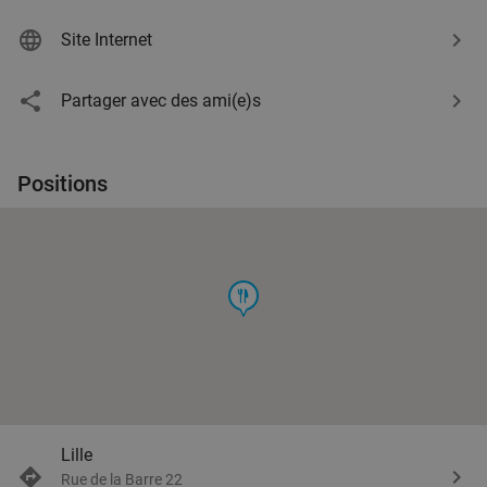
Site Internet
Partager avec des ami(e)s
Positions
food
Lille
Rue de la Barre 22