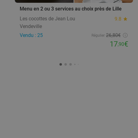
Menu en 2 ou 3 services au choix près de Lille
Les cocottes de Jean Lou
9.8
star
Vendeville
Vendu : 25
26
,80
€
Régulier
17
€
,90