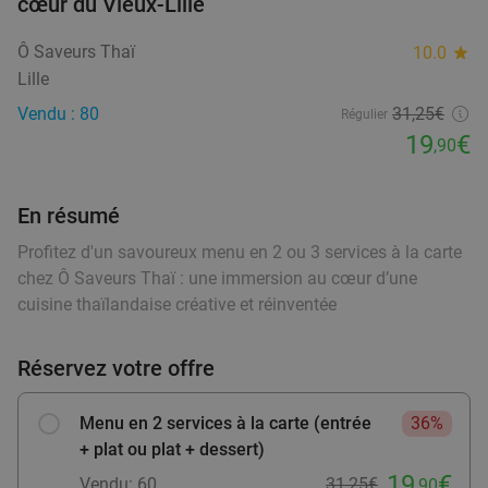
cœur du Vieux-Lille
Menu en 2 ou 3 services au choix chez Le Chat
20%
food
Ventru
food
Ô Saveurs Thaï
10.0
star
food
Lille
Ma
Me
Je
Ve
food
food
food
Vendu : 80
31,25€
Le Chat Ventru
9.9
star
Régulier
19
€
food
Baisieux
16 min.
directions_car
,90
Vendu : 176
27
,50
€
Régulier
21
€
,90
En résumé
Profitez d'un savoureux menu en 2 ou 3 services à la carte
food
chez Ô Saveurs Thaï : une immersion au cœur d’une
2- of 3-gangenlunch of -diner nabij Lille
39%
cuisine thaïlandaise créative et réinventée
Ma
Me
Je
Ve
Réservez votre offre
Max Factory
9.9
star
Baisieux
16 min.
directions_car
Menu en 2 services à la carte (entrée
36%
Vendu : 427
27
,80
€
Régulier
+ plat ou plat + dessert)
16
€
,90
19
€
Vendu: 60
31,25€
,90