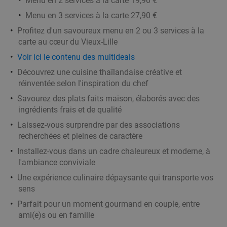
Menu en 2 services à la carte 19,90 €
Vendu : 16
31€
Régulier
Menu en 3 services à la carte 27,90 €
23
€
,45
Profitez d'un savoureux menu en 2 ou 3 services à la
carte au cœur du Vieux-Lille
Voir ici le contenu des multideals
3-gangen keuzediner bij Les Tables de
46%
Découvrez une cuisine thaïlandaise créative et
Breughel
réinventée selon l'inspiration du chef
Demain
Lu
Ma
Me
Je
Ve
Savourez des plats faits maison, élaborés avec des
Les Tables de Breughel
ingrédients frais et de qualité
9.6
star
Mouscron
19 min.
directions_car
Laissez-vous surprendre par des associations
recherchées et pleines de caractère
Vendu : 106
39
,70
€
Régulier
21
€
Installez-vous dans un cadre chaleureux et moderne, à
,50
l'ambiance conviviale
Une expérience culinaire dépaysante qui transporte vos
sens
Thaise 3-gangen keuzelunch of -diner +
38%
Parfait pour un moment gourmand en couple, entre
amuse-hapjes bij Dar El Siam
ami(e)s ou en famille
Demain
Lu
Je
Ve