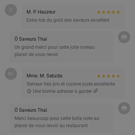
Vendu : 56
35
,50
€
Régulier
P.
M. P. Hauzeur
24
€
,90
Extra top du goût des saveurs excellent
Ô Saveurs Thaï
Menu pizza en 2 services à la carte sur place
34%
Un grand merci pour cette jolie noteau
ou à emporter à Tournai
plaisir de vous revoir
Demain
Ma
Me
Je
Ve
Chez Roger Pizzeria
9.2
star
M.
Mme. M. Sebzda
Tournai
27 min.
directions_car
Serveur très pro et cuisine juste excellente
Vendu : 129
15€
Régulier
😋 Une bonne adresse à garder 🌈
9
€
,90
Ô Saveurs Thaï
All-You-Can-Eat & Drink (3,5 uur)
15%
Merci beaucoup pour cette belle note.au
plaisir de vous revoir au restaurant
Demain
Lu
Me
Je
Ve