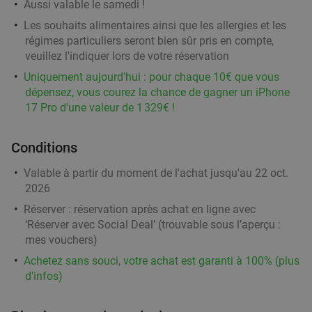
Aussi valable le samedi !
Dar El Siam
9.8
star
Les souhaits alimentaires ainsi que les allergies et les
Moeskroen
20 min.
directions_car
régimes particuliers seront bien sûr pris en compte,
veuillez l'indiquer lors de votre réservation
Vendu : 13
56
,33
€
Régulier
34
€
Uniquement aujourd'hui : pour chaque 10€ que vous
,90
dépensez, vous courez la chance de gagner un iPhone
17 Pro d'une valeur de 1 329€ !
2-gangen keuzediner in Moeskroen
35%
Conditions
Demain
Me
Je
Ve
Valable à partir du moment de l'achat jusqu'au 22 oct.
2026
Mensé - Mouscron
Moeskroen
21 min.
directions_car
Réserver :
réservation après achat en ligne avec
‘Réserver avec Social Deal’ (trouvable sous l’aperçu :
Vendu : 32
38
,15
€
Régulier
mes vouchers
)
24
€
,90
Achetez sans souci, votre achat est garanti à 100% (plus
d'infos)
2- of 3-gangen keuzelunch of -diner bij O'Hazar
43%