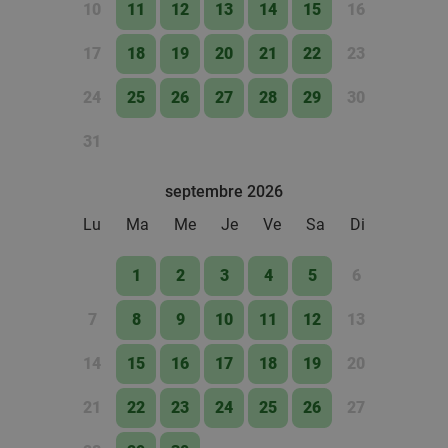
10
11
12
13
14
15
16
16
€
,90
17
18
19
20
21
22
23
All-You-Can-Eat bij La Cité du Bonheur
24
25
26
27
28
29
30
20%
Demain
Ma
Me
Je
Ve
31
La Cité du Bonheur
9.6
star
Mouscron
19 min.
directions_car
septembre 2026
Vendu : 260
24
,90
€
Régulier
Lu
Ma
Me
Je
Ve
Sa
Di
19
€
,90
1
2
3
4
5
6
7
8
9
10
11
12
13
Menu en 2 services au choix à Mouscron
37%
Ma
Me
Je
Ve
14
15
16
17
18
19
20
Le Burger Queen by Ben
21
22
23
24
25
26
27
Mouscron
19 min.
directions_car