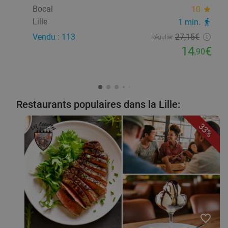
Bocal
10
star
Lille
1 min.
directions_walk
Vendu : 113
27
,15
€
Régulier
14
€
,90
Restaurants populaires dans la Lille:
33%
favorite_border