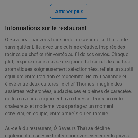
Hollywok
8.0
star
Afficher plus
Kortrijk
28 min.
directions_car
Vendu : 543
39
,90
€
Régulier
Informations sur le restaurant
33
€
,90
Ô Saveurs Thaï vous transporte au cœur de la Thaïlande
sans quitter Lille, avec une cuisine créative, inspirée des
racines du chef et réinventée au fil de ses envies. Chaque
plat, préparé maison avec des produits frais et des herbes
Aziatisch 4-gangendiner of -lunch à la carte +
43%
aromatiques soigneusement sélectionnées, reflète un subtil
amuse bij Hof Van Confucius
équilibre entre tradition et modernité. Né en Thaïlande et
Demain
Lu
Ma
Me
Je
Ve
élevé entre deux cultures, le chef Thomas imagine des
assiettes recherchées, audacieuses et pleines de caractère,
Bistro Hof Van Confucius
9.6
star
où les saveurs s'expriment avec finesse. Dans un cadre
Kortrijk
28 min.
directions_car
chaleureux et moderne, vous partagez un moment
Vendu : 75
52
,20
€
Régulier
convivial, en couple, entre ami(e)s ou en famille.
29
€
,90
Au-delà du restaurant, Ô Saveurs Thaï se décline
également en service traiteur pour vos événements privés