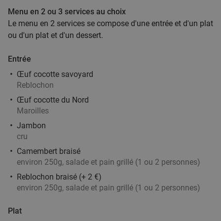
Menu en 2 ou 3 services au choix
Le menu en 2 services se compose d'une entrée et d'un plat
2- of 3-gangen keuzelunch of -diner bij O'Hazar
43%
ou d'un plat et d'un dessert.
Aujourd'hui
Demain
Me
Je
Ve
Sa
Di
Entrée
O'Hazar
7.8
star
Œuf cocotte savoyard
Menen
Reblochon
21 min.
directions_car
Œuf cocotte du Nord
Vendu : 96
43
,40
€
Régulier
Maroilles
24
€
,90
Jambon
cru
Camembert braisé
environ 250g, salade et pain grillé (1 ou 2 personnes)
1 ou 2 cocktail(s) au choix + tapas ou planche
34%
à partager à Tournai
Reblochon braisé (+ 2 €)
environ 250g, salade et pain grillé (1 ou 2 personnes)
Demain
Me
Je
Ve
Sa
Di
Magritte Tournai
Plat
Tournai