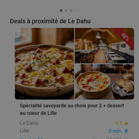
Deals à proximité de Le Dahu
48%
favorite_border
Spécialité savoyarde au choix pour 2 + dessert
au coeur de Lille
Le Dahu
9.5
star
Lille
0 min.
directions_walk