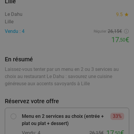
Lille
food
food
Menu en 2 ou 3 services au choix chez Le Chat
20%
Le Dahu
9.5
star
food
Ventru
Lille
food
food
food
Vendu : 4
26,15€
Demain
Me
Je
Ve
Sa
Régulier
17
€
food
,50
Le Chat Ventru
9.9
star
Baisieux
16 min.
directions_car
Vendu : 176
27
,50
€
En résumé
Régulier
21
€
,90
Laissez-vous tenter par un menu en 2 ou 3 services au
food
choix au restaurant Le Dahu : savourez une cuisine
généreuse aux accents savoyards à Lille
2- of 3-gangenlunch of -diner nabij Lille
39%
Réservez votre offre
Demain
Me
Je
Ve
Sa
Max Factory
9.9
star
Menu en 2 services au choix (entrée +
33%
Baisieux
16 min.
directions_car
plat ou plat + dessert)
Vendu : 427
27
,80
€
Régulier
17
€
Vendu: 4
26,15€
,50