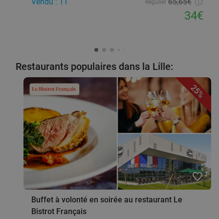
Vendu : 11
65
,65
€
Régulier
34€
Restaurants populaires dans la Lille:
25%
favorite_border
Buffet à volonté en soirée au restaurant Le
Bistrot Français