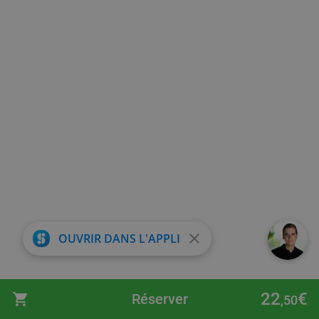
close
OUVRIR DANS L'APPLI
22
€
Réserver
,50