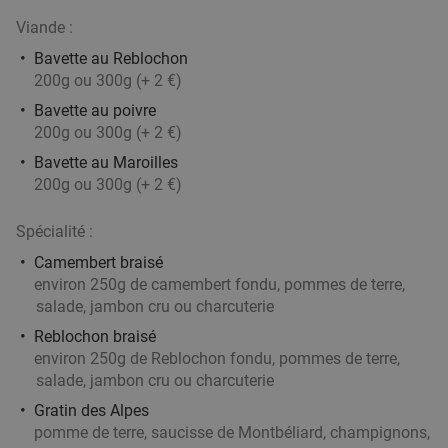
26 min.
directions_car
Viande :
Vendu : 27
20
,55
€
Régulier
13
€
Bavette au Reblochon
,50
200g ou 300g (+ 2 €)
Bavette au poivre
200g ou 300g (+ 2 €)
Menu japonais en 3 services au choix à
27%
Bavette au Maroilles
Tournai
200g ou 300g (+ 2 €)
Aujourd'hui
Demain
Me
Je
Ve
Di
Spécialité :
Sakura Tournai
9.1
star
Tournai
26 min.
directions_car
Camembert braisé
environ 250g de camembert fondu, pommes de terre,
Vendu : 80
38
,45
€
Régulier
salade, jambon cru ou charcuterie
27
€
,90
Reblochon braisé
environ 250g de Reblochon fondu, pommes de terre,
salade, jambon cru ou charcuterie
Plateau de sushis à Tournai
44%
Gratin des Alpes
pomme de terre, saucisse de Montbéliard, champignons,
Aujourd'hui
Demain
Me
Je
Ve
Sa
Di