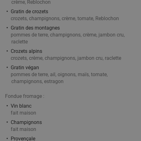
crème, Reblochon
8 Étoiles Sushi & Bubble Tea
Gratin de crozets
Tournai
26 min.
directions_car
crozets, champignons, crème, tomate, Reblochon
Vendu : 12
31
,80
€
Régulier
Gratin des montagnes
17
€
,90
pommes de terre, champignons, crème, jambon cru,
raclette
Crozets alpins
Menu en 2 ou 3 services à la carte à Tournai
crozets, crème, champignons, jambon cru, raclette
25%
Gratin végan
Demain
Me
Je
Ve
Sa
Di
pommes de terre, ail, oignons, maïs, tomate,
Bel'Sy restaurant
10.0
star
champignons, estragon
Tournai
27 min.
directions_car
Fondue fromage :
Vendu : 40
35
,80
€
Régulier
26
€
Vin blanc
,90
fait maison
Champignons
fait maison
Spareribs à volonté + dame blanche
30%
Provençale