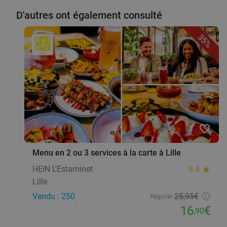
D'autres ont également consulté
35%
favorite_border
Menu en 2 ou 3 services à la carte à Lille
HEIN L'Estaminet
9.4
star
Lille
Vendu : 250
25
,95
€
Régulier
16
€
,90