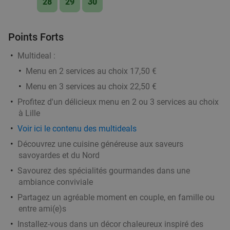
Mouscron
19 min.
directions_car
28
29
30
Vendu : 51
28
,25
€
Régulier
17
€
,90
Points Forts
Multideal :
Menu en 2 services au choix 17,50 €
2- of 3-gangenlunch of -diner à la carte aan de
33%
Menu en 3 services au choix 22,50 €
Belgisch-Franse grens
Profitez d'un délicieux menu en 2 ou 3 services au choix
Di
à Lille
Estaminet Au fond de l'Eau
10.0
star
Voir ici le contenu des multideals
Comines-Warneton
19 min.
directions_car
Découvrez une cuisine généreuse aux saveurs
Vendu : 181
28€
Régulier
savoyardes et du Nord
18
€
,90
Savourez des spécialités gourmandes dans une
ambiance conviviale
Partagez un agréable moment en couple, en famille ou
2- of 3-gangen keuzediner in Moeskroen
24%
entre ami(e)s
Aujourd'hui
Je
Di
Installez-vous dans un décor chaleureux inspiré des