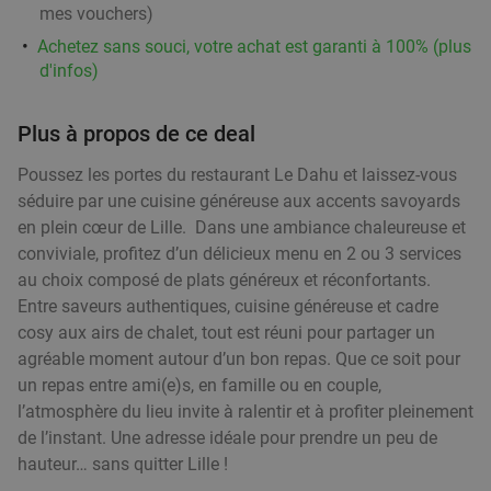
38%
mes vouchers
)
amuse-hapjes bij Dar El Siam
Achetez sans souci, votre achat est garanti à 100% (plus
Aujourd'hui
Je
Ve
Di
d'infos)
Dar El Siam
9.8
star
Moeskroen
20 min.
directions_car
Plus à propos de ce deal
Vendu : 16
56
,33
€
Régulier
Poussez les portes du restaurant Le Dahu et laissez-vous
34
€
,90
séduire par une cuisine généreuse aux accents savoyards
en plein cœur de Lille. Dans une ambiance chaleureuse et
conviviale, profitez d’un délicieux menu en 2 ou 3 services
2-gangen keuzediner in Moeskroen
35%
au choix composé de plats généreux et réconfortants.
Entre saveurs authentiques, cuisine généreuse et cadre
Me
Je
Ve
Sa
Di
cosy aux airs de chalet, tout est réuni pour partager un
agréable moment autour d’un bon repas. Que ce soit pour
Mensé - Mouscron
un repas entre ami(e)s, en famille ou en couple,
Moeskroen
21 min.
directions_car
l’atmosphère du lieu invite à ralentir et à profiter pleinement
Vendu : 32
38
,15
€
Régulier
de l’instant. Une adresse idéale pour prendre un peu de
24
€
,90
hauteur… sans quitter Lille !