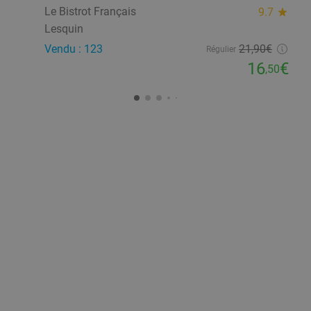
Le Bistrot Français
9.7
star
Lesquin
Vendu : 123
21
,90
€
Régulier
16
€
,50