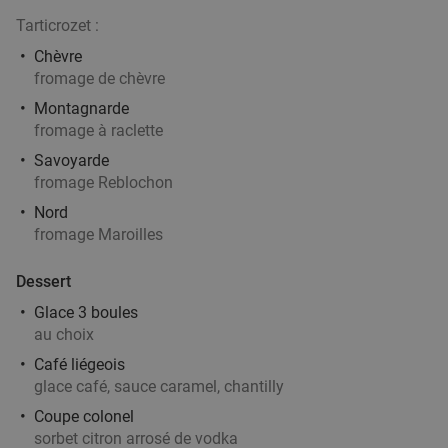
15%
Tarticrozet :
Chèvre
Aujourd'hui
Me
Je
Ve
Sa
Di
fromage de chèvre
Hollywok
8.0
star
Montagnarde
Kortrijk
28 min.
directions_car
fromage à raclette
Vendu : 547
39
,90
€
Régulier
Savoyarde
33
€
,90
fromage Reblochon
Nord
fromage Maroilles
Aziatisch 4-gangendiner of -lunch à la carte +
43%
Dessert
amuse bij Hof Van Confucius
Glace 3 boules
au choix
Aujourd'hui
Demain
Me
Je
Ve
Sa
Di
Café liégeois
Bistro Hof Van Confucius
9.6
star
glace café, sauce caramel, chantilly
Kortrijk
28 min.
directions_car
Coupe colonel
Vendu : 75
52
,20
€
Régulier
sorbet citron arrosé de vodka