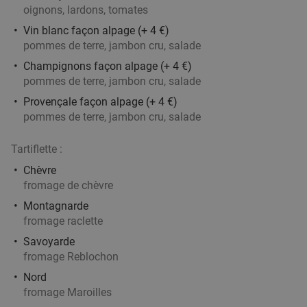
Me
Je
Ve
Sa
Di
oignons, lardons, tomates
The Famous Belvedere
8.0
star
Vin blanc façon alpage (+ 4 €)
Heuvelland
27 min.
directions_car
pommes de terre, jambon cru, salade
Vendu : 58
35
,50
€
Régulier
Champignons façon alpage (+ 4 €)
24
€
pommes de terre, jambon cru, salade
,90
Provençale façon alpage (+ 4 €)
pommes de terre, jambon cru, salade
Menu pizza en 2 services à la carte sur place
34%
Tartiflette :
ou à emporter à Tournai
Chèvre
Demain
Me
Je
Ve
Sa
Di
fromage de chèvre
Chez Roger Pizzeria
9.2
star
Montagnarde
Tournai
27 min.
directions_car
fromage raclette
Vendu : 129
15€
Savoyarde
Régulier
fromage Reblochon
9
€
,90
Nord
fromage Maroilles
All-You-Can-Eat & Drink (3,5 uur)