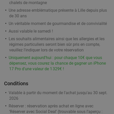
chalets de montagne
Meat'ing
Une adresse emblématique présente à Lille depuis plus
Moeskroen
19 min.
directions_car
de 30 ans
Vendu : 16
31€
Régulier
Un véritable moment de gourmandise et de convivialité
23
€
,45
Aussi valable le samedi !
Les souhaits alimentaires ainsi que les allergies et les
régimes particuliers seront bien sûr pris en compte,
3-gangen keuzediner bij Les Tables de
46%
veuillez l'indiquer lors de votre réservation
Breughel
Uniquement aujourd'hui : pour chaque 10€ que vous
Aujourd'hui
Demain
Me
Je
Ve
Sa
Di
dépensez, vous courez la chance de gagner un iPhone
17 Pro d'une valeur de 1 329€ !
Les Tables de Breughel
9.6
star
Mouscron
19 min.
directions_car
Conditions
Vendu : 108
39
,70
€
Régulier
21
€
Valable à partir du moment de l'achat jusqu'au 30 sept.
,50
2026
Réserver :
réservation après achat en ligne avec
‘Réserver avec Social Deal’ (trouvable sous l’aperçu :
Thaise 3-gangen keuzelunch of -diner +