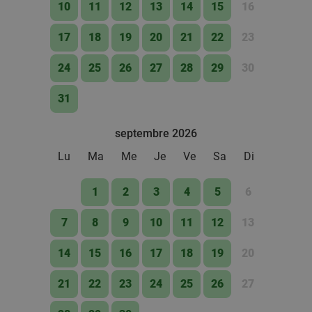
10
11
12
13
14
15
16
Vendu : 16
24€
Régulier
16
€
,90
17
18
19
20
21
22
23
24
25
26
27
28
29
30
All-You-Can-Eat bij La Cité du Bonheur
20%
31
Demain
Me
Je
Ve
Di
septembre 2026
La Cité du Bonheur
9.6
star
Mouscron
19 min.
directions_car
Lu
Ma
Me
Je
Ve
Sa
Di
Vendu : 261
24
,90
€
Régulier
19
€
1
2
3
4
5
6
,90
7
8
9
10
11
12
13
Menu en 2 services au choix à Mouscron
37%
14
15
16
17
18
19
20
Demain
Me
Je
Ve
21
22
23
24
25
26
27
Le Burger Queen by Ben