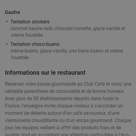
Vendu : 147
35€
Régulier
Gaufre
24
€
,90
Tentation snickers
caramel beurre salé, chocolat noisette, glace vanille et
crème fouettée
Menu en 2 ou 3 services à la carte à Tournai
25%
Tentation choco-bueno
Aujourd'hui
Demain
Di
Ma
Me
Je
crème bueno, glace vanille, une barre bueno et crème
fouettée
Bel'Sy restaurant
10.0
star
Tournai
27 min.
directions_car
Informations sur le restaurant
Vendu : 36
35
,80
€
Régulier
26
€
Réservez votre pause gourmande au Club Café et vivez une
,90
véritable parenthèse de convivialité et de bonne humeur.
Avec plus de 50 établissements répartis dans toute la
France, l'enseigne invite chaque visiteur à s'accorder un
Spareribs à volonté + dame blanche
30%
moment de détente autour d'un café savoureux, d'une
Aujourd'hui
Demain
Di
Me
Je
viennoiserie croustillante ou d'un encas gourmand. Chaque
jour, les équipes veillent à offrir des produits frais et de
The Famous Belvedere
qualité, tout en accordant une attention particulière à l'éco-
Heuvelland
27 min.
directions_car