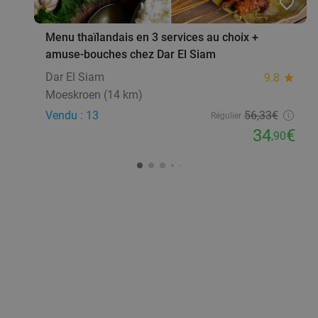
favorite_border
Menu thaïlandais en 3 services au choix +
amuse-bouches chez Dar El Siam
Dar El Siam
9.8
star
Moeskroen (14 km)
Vendu : 13
56
,33
€
Régulier
34
€
,90