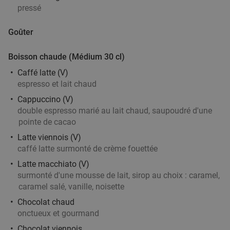
1 ou 2 cocktail(s) au choix + tapas ou planche
34%
pressé
à partager à Tournai
Goûter
Aujourd'hui
Demain
Di
Ma
Me
Je
Magritte Tournai
Boisson chaude (Médium 30 cl)
Tournai
26 min.
directions_car
Caffé latte (V)
Vendu : 22
20
,55
€
espresso et lait chaud
Régulier
13
€
,50
Cappuccino (V)
double espresso marié au lait chaud, saupoudré d'une
pointe de cacao
Latte viennois (V)
Menu japonais en 3 services au choix à
27%
caffé latte surmonté de crème fouettée
Tournai
Latte macchiato (V)
Aujourd'hui
Di
Lu
Ma
Me
Je
surmonté d'une mousse de lait, sirop au choix : caramel,
caramel salé, vanille, noisette
Sakura Tournai
9.1
star
Tournai
26 min.
directions_car
Chocolat chaud
onctueux et gourmand
Vendu : 74
38
,45
€
Régulier
Chocolat viennois