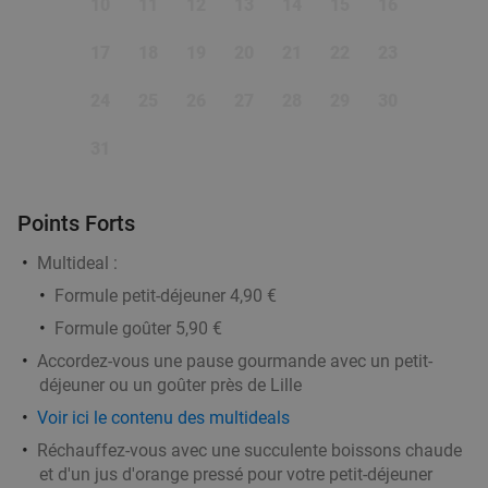
10
11
12
13
14
15
16
Planche à partager à 2 + 2 cocktails au choix à
30%
17
18
19
20
21
22
23
Mouscron
Aujourd'hui
Demain
Di
Lu
Ma
Me
Je
24
25
26
27
28
29
30
L'Excel
10.0
star
31
Moeskroen
18 min.
directions_car
Vendu : 16
24€
Régulier
Points Forts
16
€
,90
Multideal :
Formule petit-déjeuner 4,90 €
All-You-Can-Eat bij La Cité du Bonheur
20%
Formule goûter 5,90 €
Aujourd'hui
Demain
Di
Ma
Me
Je
Accordez-vous une pause gourmande avec un petit-
déjeuner ou un goûter près de Lille
La Cité du Bonheur
9.6
star
Mouscron
19 min.
directions_car
Voir ici le contenu des multideals
Vendu : 249
24
,90
€
Réchauffez-vous avec une succulente boissons chaude
Régulier
et d'un jus d'orange pressé pour votre petit-déjeuner
19
€
,90