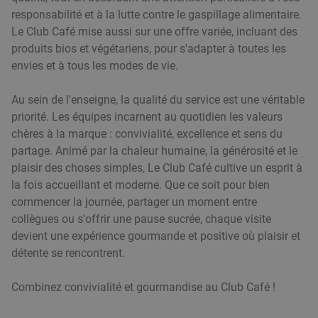
responsabilité et à la lutte contre le gaspillage alimentaire.
Vendu : 46
35
,50
€
Régulier
Le Club Café mise aussi sur une offre variée, incluant des
24
€
,90
produits bios et végétariens, pour s'adapter à toutes les
envies et à tous les modes de vie.
Menu pizza en 2 services à la carte sur place
Au sein de l'enseigne, la qualité du service est une véritable
34%
priorité. Les équipes incarnent au quotidien les valeurs
ou à emporter à Tournai
chères à la marque : convivialité, excellence et sens du
Aujourd'hui
Demain
Di
Ma
Me
Je
partage. Animé par la chaleur humaine, la générosité et le
Chez Roger Pizzeria
9.9
star
plaisir des choses simples, Le Club Café cultive un esprit à
Tournai
27 min.
directions_car
la fois accueillant et moderne. Que ce soit pour bien
commencer la journée, partager un moment entre
Vendu : 126
15€
Régulier
collègues ou s'offrir une pause sucrée, chaque visite
9
€
,90
devient une expérience gourmande et positive où plaisir et
détente se rencontrent.
All-You-Can-Eat & Drink (3,5 uur)
15%
Combinez convivialité et gourmandise au Club Café !
Aujourd'hui
Demain
Di
Lu
Me
Je