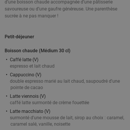
d’une boisson chaude accompagnée d’une pâtisserie
Vendu : 104
39
,70
€
Régulier
savoureuse ou d’une gaufre généreuse. Une parenthèse
21
€
,50
sucrée à ne pas manquer !
Thaise 3-gangen keuzelunch of -diner +
Petit-déjeuner
38%
amuse-hapjes bij Dar El Siam
Boisson chaude (Médium 30 cl)
Di
Lu
Je
Caffé latte (V)
Dar El Siam
9.8
star
espresso et lait chaud
Moeskroen
20 min.
directions_car
Cappuccino (V)
Vendu : 13
56
,33
€
double espresso marié au lait chaud, saupoudré d'une
Régulier
pointe de cacao
34
€
,90
Latte viennois (V)
caffé latte surmonté de crème fouettée
2-gangen keuzediner in Moeskroen
35%
Latte macchiato (V)
surmonté d'une mousse de lait, sirop au choix : caramel,
caramel salé, vanille, noisette
Aujourd'hui
Demain
Di
Me
Je