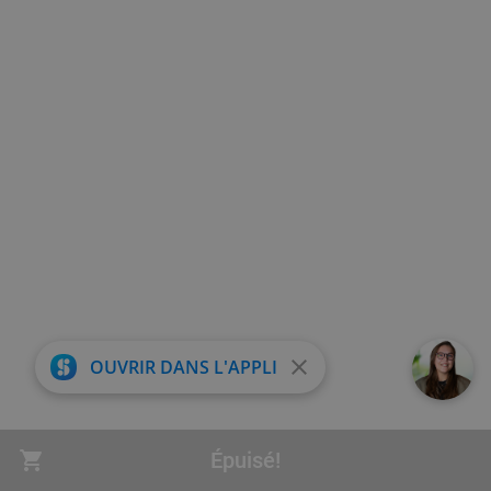
close
OUVRIR DANS L'APPLI
Épuisé!