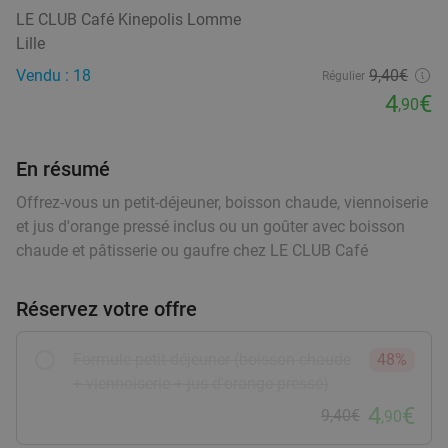
Demain
Di
Lu
Ma
Me
Je
food
LE CLUB Café Kinepolis Lomme
Pirates Paradise
9.8
star
food
Lille
Neuville-en-Ferrain
16 min.
directions_car
food
Vendu : 18
9
,40
€
Régulier
food
Vendu : 506
34
,85
€
food
Régulier
4
€
food
,90
22
€
,90
food
En résumé
Offrez-vous un petit-déjeuner, boisson chaude, viennoiserie
Menu en 2 ou 3 services au choix chez Le Chat
20%
et jus d'orange pressé inclus ou un goûter avec boisson
Ventru
food
chaude et pâtisserie ou gaufre chez LE CLUB Café
Aujourd'hui
Demain
Ma
Me
Je
Le Chat Ventru
9.9
star
Réservez votre offre
Baisieux
16 min.
directions_car
Vendu : 176
27
,50
€
Régulier
Formule petit-déjeuner (boisson chaude
48%
21
€
+ viennoiserie + jus d'orange pressé)
,90
4
€
9,40€
,90