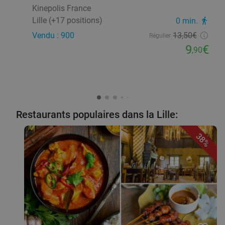
Kinepolis France
Lille (+17 positions)
0 min.
directions_walk
Vendu : 900
13
,50
€
Régulier
9
€
,90
Restaurants populaires dans la Lille:
38%