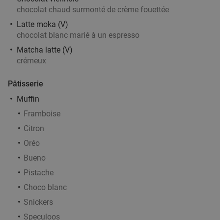
27
€
,90
chocolat chaud surmonté de crème fouettée
Latte moka (V)
chocolat blanc marié à un espresso
Plateau de sushis à Tournai
44%
Matcha latte (V)
Aujourd'hui
Demain
Di
Lu
Ma
Me
Je
crémeux
8 Étoiles Sushi & Bubble Tea
Pâtisserie
Tournai
26 min.
directions_car
Muffin
Vendu : 12
31
,80
€
Régulier
17
€
Framboise
,90
Citron
Oréo
Ontbijtbuffet à volonté + glas bubbels bij D-
29%
Bueno
Hotel
Pistache
Di
Choco blanc
D-Hotel
8.7
star
Snickers
Kortrijk
27 min.
directions_car
Speculoos