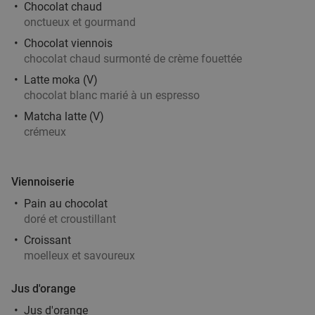
Chocolat chaud
Mensé - Mouscron
onctueux et gourmand
Moeskroen
21 min.
directions_car
Chocolat viennois
Vendu : 32
38
,15
€
Régulier
chocolat chaud surmonté de crème fouettée
24
€
,90
Latte moka (V)
chocolat blanc marié à un espresso
Matcha latte (V)
2- of 3-gangen keuzelunch of -diner bij O'Hazar
43%
crémeux
Aujourd'hui
Demain
Di
Lu
Ma
Me
Je
Viennoiserie
O'Hazar
7.8
star
Pain au chocolat
Menen
21 min.
directions_car
doré et croustillant
Vendu : 78
43
,40
€
Régulier
Croissant
24
€
,90
moelleux et savoureux
Jus d'orange
Jus d'orange