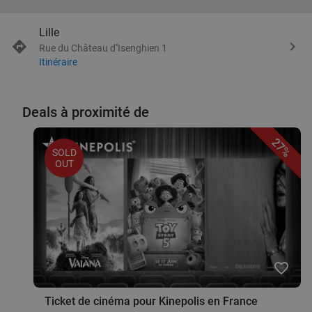
Lille
Rue du Château d''Isenghien 1
Itinéraire
Deals à proximité de
27%
SOLD
OUT
favorite_border
Ticket de cinéma pour Kinepolis en France