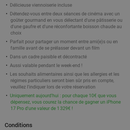
Délicieuse viennoiserie incluse
Détendez-vous entre deux séances de cinéma avec un
goûter gourmand en vous délectant d'une pâtisserie ou
Menu en 2 services au choix à Mouscron
37%
d'une gaufre et d'une réconfortante boisson chaude au
Ma
Me
Je
choix
Le Burger Queen by Ben
Parfait pour partager un moment entre ami(e)s ou en
Mouscron
19 min.
directions_car
famille avant de se prélasser devant un film
Vendu : 51
28
,25
€
Dans un cadre paisible et décontracté
Régulier
17
€
,90
Aussi valable pendant le week-end !
Les souhaits alimentaires ainsi que les allergies et les
régimes particuliers seront bien sûr pris en compte,
veuillez l'indiquer lors de votre réservation
2- of 3-gangenlunch of -diner à la carte aan de
33%
Uniquement aujourd'hui : pour chaque 10€ que vous
Belgisch-Franse grens
dépensez, vous courez la chance de gagner un iPhone
Estaminet Au fond de l'Eau
10.0
star
17 Pro d'une valeur de 1 329€ !
Comines-Warneton
19 min.
directions_car
Vendu : 175
28€
Régulier
Conditions