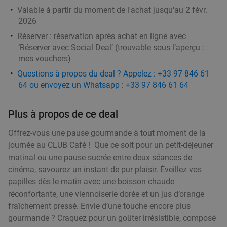
18
€
,90
Valable à partir du moment de l'achat jusqu'au 2 févr.
2026
Réserver :
réservation après achat en ligne avec
2- of 3-gangen keuzediner in Moeskroen
24%
‘Réserver avec Social Deal’ (trouvable sous l’aperçu :
mes vouchers
)
Di
Lu
Je
Questions à propos du deal ? Appelez : +33 97 846 61
Meat'ing
64 ou envoyez un Whatsapp : +33 97 846 61 64
Moeskroen
19 min.
directions_car
Vendu : 14
31€
Régulier
Plus à propos de ce deal
23
€
,45
Offrez-vous une pause gourmande à tout moment de la
journée au CLUB Café ! Que ce soit pour un petit-déjeuner
matinal ou une pause sucrée entre deux séances de
3-gangen keuzediner bij Les Tables de
46%
cinéma, savourez un instant de pur plaisir. Éveillez vos
Breughel
papilles dès le matin avec une boisson chaude
Aujourd'hui
Demain
Di
Lu
Ma
Me
Je
réconfortante, une viennoiserie dorée et un jus d’orange
fraîchement pressé. Envie d’une touche encore plus
Les Tables de Breughel
9.6
star
gourmande ? Craquez pour un goûter irrésistible, composé
Mouscron
19 min.
directions_car