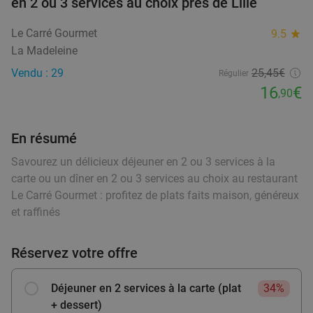
en 2 ou 3 services au choix près de Lille
Menu indien en 2 ou 3 services à la carte à
45%
Le Carré Gourmet
9.5
star
Lille
La Madeleine
Aujourd'hui
Demain
Di
Lu
Ma
Me
Je
Vendu : 29
25,45€
Régulier
Restaurant Safran
9.1
star
16
€
,90
Lille
0 min.
directions_walk
Vendu : 196
27
,25
€
Régulier
En résumé
14
€
,90
Savourez un délicieux déjeuner en 2 ou 3 services à la
carte ou un dîner en 2 ou 3 services au choix au restaurant
Le Carré Gourmet : profitez de plats faits maison, généreux
Menu italien en 2 services à la carte au cœur
29%
et raffinés
de Lille
Aujourd'hui
Demain
Ma
Me
Je
Réservez votre offre
A Legna Lille Solferino
9.8
star
Lille
0 min.
directions_walk
Déjeuner en 2 services à la carte (plat
34%
+ dessert)
Vendu : 39
18
,20
€
Régulier