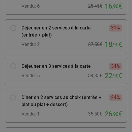
16
€
12
€
Vendu: 6
25,45€
,90
,90
Déjeuner en 2 services à la carte
31%
Menu en 2 ou 3 services au choix au
32%
(entrée + plat)
restaurant Chez Max
18
€
Vendu: 2
27,50€
,90
Aujourd'hui
Demain
Di
Lu
Ma
Me
Je
Chez MAX
10.0
star
Lille
1 min.
directions_walk
Déjeuner en 3 services à la carte
34%
22
€
Vendu : 12
25€
Régulier
Vendu: 5
34,85€
,90
16
€
,90
Dîner en 2 services au choix (entrée +
24%
plat ou plat + dessert)
Oriëntaals 2- of 3-gangen keuzelunch of -diner
36%
26
€
Vendu: 1
35,50€
,90
+ muntthee in hartje Lille
Ma
Me