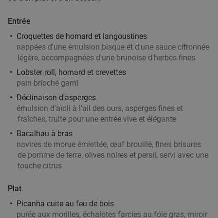
Menu en 2 ou 3 services à la carte au cœur de
37%
Lille
Entrée
Aujourd'hui
Demain
Di
Lu
Ma
Me
Je
Croquettes de homard et langoustines
nappées d'une émulsion bisque et d'une sauce citronnée
Délices Univers
légère, accompagnées d'une brunoise d'herbes fines
Lille
9 min.
directions_walk
Lobster roll, homard et crevettes
Vendu : 7
23
,55
€
Régulier
pain brioché garni
14
€
,90
Déclinaison d'asperges
émulsion d'aïoli à l'ail des ours, asperges fines et
fraîches, truite pour une entrée vive et élégante
2- of 3-gangendiner à la carte in het hart van
36%
Bacalhau à bras
navires de morue émiettée, œuf brouillé, fines brisures
het oude Lille
de pomme de terre, olives noires et persil, servi avec une
Aujourd'hui
Demain
Ma
Me
Je
touche citrus
Ô Saveurs Thaï
10.0
star
food
Plat
Lille
10 min.
directions_walk
Picanha cuite au feu de bois
Vendu : 80
31
,25
€
Régulier
purée aux morilles, échalotes farcies au foie gras, miroir