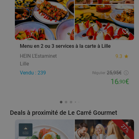
Lambersart
2 min.
directions_car
Vendu : 22
28
,20
€
Régulier
17
€
,90
favorite_border
Menu en 2 ou 3 services à la carte à Lille
Menu en 2 ou 3 services à la carte à Lille
32%
HEIN L'Estaminet
9.3
star
Aujourd'hui
Demain
Me
Lille
Au 1er Mai
10.0
star
Vendu : 239
25
,95
€
Régulier
Lille
2 min.
directions_car
16
€
,90
Vendu : 22
24
,90
€
Régulier
16
€
,90
food
Deals à proximité de Le Carré Gourmet
Brunch du dimanche au restaurant Le Carré
27%
Gourmet
27%
Di