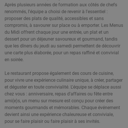
16
€
,90
Après plusieurs années de formation aux côtés de chefs
renommés, l'équipe a choisi de revenir à l'essentiel :
proposer des plats de qualité, accessibles et sans
compromis, à savourer sur place ou à emporter. Les Menus
2- of 3-gangen keuzelunch of -diner in Lille
du Midi offrent chaque jour une entrée, un plat et un
37%
dessert pour un déjeuner savoureux et gourmand, tandis
Aujourd'hui
Demain
que les dîners du jeudi au samedi permettent de découvrir
Les Petits Poissons
une carte plus élaborée, pour un repas raffiné et convivial
Lille
1 min.
directions_car
en soirée.
Vendu : 31
41€
Régulier
food
Le restaurant propose également des cours de cuisine,
25
€
,90
pour vivre une expérience culinaire unique, à créer, partager
food
et déguster en toute convivialité. L'équipe se déplace aussi
chez vous : anniversaire, repas d'affaires ou fête entre
Menu en 2 ou 3 services à la carte à Lille
29%
ami(e)s, un menu sur mesure est conçu pour créer des
moments gourmands et mémorables. Chaque événement
Bravas Restaurant
9.2
star
devient ainsi une expérience chaleureuse et conviviale,
Lille
1 min.
directions_car
pour se faire plaisir ou faire plaisir à ses invités.
Vendu : 239
23
,80
€
Régulier