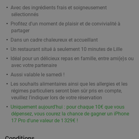
Avec des ingrédients frais et soigneusement
sélectionnés
Menu libanais en 2 ou 3 services à la carte
33%
Profitez d'un moment de plaisir et de convivialité à
chez MEZZE & Brunch
partager
MEZZE & Brunch
9.6
star
Dans un cadre chaleureux et accueillant
Lille
3 min.
directions_walk
Un restaurant situé à seulement 10 minutes de Lille
Vendu : 2
23
,60
€
Régulier
Idéal pour un délicieux repas en famille, entre ami(e)s ou
15
€
,90
avec votre partenaire
Aussi valable le samedi !
Les souhaits alimentaires ainsi que les allergies et les
Menu en 2 ou 3 services à la carte à Lille
36%
régimes particuliers seront bien sûr pris en compte,
veuillez l'indiquer lors de votre réservation
Aujourd'hui
Demain
Uniquement aujourd'hui : pour chaque 10€ que vous
L'gaiette
9.9
star
dépensez, vous courez la chance de gagner un iPhone
Lille
4 min.
directions_walk
17 Pro d'une valeur de 1 329€ !
Vendu : 343
27
,35
€
Régulier
17
€
,50
Conditions