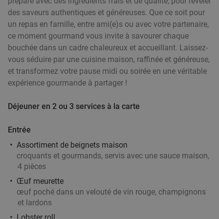
préparé avec des ingrédients frais et de qualité, pour révéler
Vendu : 186
33
,65
€
Régulier
des saveurs authentiques et généreuses. Que ce soit pour
21
€
,90
un repas en famille, entre ami(e)s ou avec votre partenaire,
ce moment gourmand vous invite à savourer chaque
bouchée dans un cadre chaleureux et accueillant. Laissez-
Déjeuner ou dîner en 3 services à la carte en
36%
vous séduire par une cuisine maison, raffinée et généreuse,
plein coeur de Lille
et transformez votre pause midi ou soirée en une véritable
expérience gourmande à partager !
Aujourd'hui
Demain
Lu
Ma
Me
Je
Costaud
8.5
star
Déjeuner en 2 ou 3 services à la carte
Lille
5 min.
directions_walk
Entrée
Vendu : 99
32
,50
€
Régulier
20
€
,90
Assortiment de beignets maison
croquants et gourmands, servis avec une sauce maison,
4 pièces
Œuf meurette
Menu en 3 services à la carte au cœur de Lille
31%
œuf poché dans un velouté de vin rouge, champignons
Ma
Me
Je
et lardons
La Nouvelle Aventure
Lobster roll