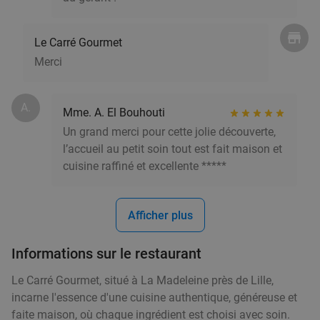
food
Formule sucrée ou salée au coeur du Vieux
31%
Le Carré Gourmet
Lille
Merci
Aujourd'hui
Demain
Di
Lu
Ma
Me
Je
Ch'ti Basque Salon
9.9
star
A.
Mme. A. El Bouhouti
Lille
1 min.
directions_car
Un grand merci pour cette jolie découverte,
Vendu : 53
8
,50
€
Régulier
l’accueil au petit soin tout est fait maison et
5
€
,90
cuisine raffiné et excellente *****
food
Menu en 2 ou 3 services à la carte à Lille
35%
Afficher plus
food
Aujourd'hui
Demain
Di
Lu
Ma
Me
Je
Informations sur le restaurant
HEIN L'Estaminet
9.3
star
Le Carré Gourmet, situé à La Madeleine près de Lille,
Lille
1 min.
directions_car
incarne l'essence d'une cuisine authentique, généreuse et
Vendu : 239
25
,95
€
Régulier
faite maison, où chaque ingrédient est choisi avec soin.