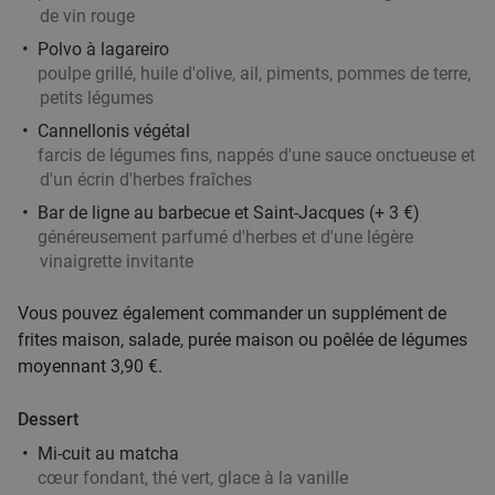
19
€
,90
de vin rouge
Polvo à lagareiro
poulpe grillé, huile d'olive, ail, piments, pommes de terre,
Menu indien en 2 services à la carte + boisson
30%
petits légumes
à Lille
Cannellonis végétal
farcis de légumes fins, nappés d'une sauce onctueuse et
Aujourd'hui
Demain
Di
Lu
Me
Je
d'un écrin d'herbes fraîches
Indian Garden Lille
Bar de ligne au barbecue et Saint-Jacques (+ 3 €)
Lille
12 min.
directions_walk
généreusement parfumé d'herbes et d'une légère
Vendu : 20
19
,90
€
vinaigrette invitante
Régulier
13
€
,90
Vous pouvez également commander un supplément de
frites maison, salade, purée maison ou poêlée de légumes
moyennant 3,90 €.
Formule goûter avec pâtisserie à la carte +
35%
boisson au cœur du Vieux-Lille
Dessert
Aujourd'hui
Demain
Mi-cuit au matcha
cœur fondant, thé vert, glace à la vanille
Maison Scarlett
9.9
star