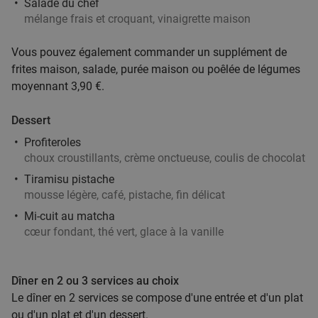
Aujourd'hui
Demain
Di
Me
Je
Salade du chef
mélange frais et croquant, vinaigrette maison
Bocal
10.0
star
Lille
9 min.
directions_walk
Vous pouvez également commander un supplément de
Vendu : 113
27
,15
€
Régulier
frites maison, salade, purée maison ou poêlée de légumes
14
€
moyennant 3,90 €.
,90
Dessert
Profiteroles
Menu indien en 2 services à la carte + boisson
37%
choux croustillants, crème onctueuse, coulis de chocolat
à Lille
Tiramisu pistache
Aujourd'hui
Demain
Di
Lu
Me
Je
mousse légère, café, pistache, fin délicat
Au Palais de l'Inde
Mi-cuit au matcha
Lille
9 min.
directions_walk
cœur fondant, thé vert, glace à la vanille
Vendu : 12
22
,95
€
Régulier
14
€
,50
Dîner en 2 ou 3 services au choix
Le dîner en 2 services se compose d'une entrée et d'un plat
ou d'un plat et d'un dessert.