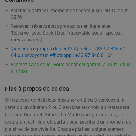
Valable à partir du moment de l'achat jusqu'au 15 août
Menu en 2 ou 3 services au choix au coeur de
33%
2026
Lille
Réserver :
réservation après achat en ligne avec
‘Réserver avec Social Deal’ (trouvable sous l’aperçu :
Lu
Ma
Me
Je
mes vouchers
)
Le Dahu
9.5
star
Questions à propos du deal ? Appelez : +33 97 846 61
Lille
4 min.
directions_walk
64 ou envoyez un Whatsapp : +33 97 846 61 64
Vendu : 4
26
,15
€
Régulier
Achetez sans souci, votre achat est garanti à 100% (plus
17
€
,50
d'infos)
Plus à propos de ce deal
Offrez-vous un délicieux déjeuner en 2 ou 3 services à la
Menu en 2 ou 3 services au choix à Lille
35%
carte ou un dîner en 2 ou 3 services au choix au restaurant
Demain
Lu
Ma
Me
Je
Le Carré Gourmet. Situé à La Madeleine, près de Lille, le
Le Beaulieu Lille
7.3
star
restaurant est l'endroit parfait pour profiter d’un moment de
Lille
5 min.
directions_walk
plaisir et de convivialité. Chaque plat est soigneusement