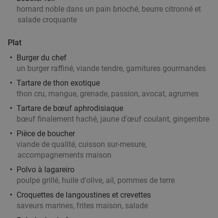
Lille
6 min.
directions_walk
homard noble dans un pain brioché, beurre citronné et
salade croquante
Vendu : 2
28
,30
€
Régulier
19
€
,50
Plat
Burger du chef
un burger raffiné, viande tendre, garnitures gourmandes
2- of 3-gangendiner à la carte in hartje Lille
33%
Tartare de thon exotique
thon cru, mangue, grenade, passion, avocat, agrumes
Aujourd'hui
Demain
Me
Je
Tartare de bœuf aphrodisiaque
Arcadia
bœuf finalement haché, jaune d'œuf coulant, gingembre
Lille
7 min.
directions_walk
Pièce de boucher
Vendu : 0
25
,10
€
Régulier
viande de qualité, cuisson sur-mesure,
16
€
accompagnements maison
,90
Polvo à lagareiro
poulpe grillé, huile d'olive, ail, pommes de terre
Croquettes de langoustines et crevettes
Menu en 2 ou 3 services à la carte à Lille
45%
saveurs marines, frites maison, salade