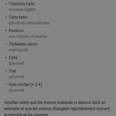
Lille
12 min.
directions_walk
Tiramisu café
mousse légère
Vendu : 40
10
,58
€
Régulier
Tarte tatin
6
€
,90
pommes caramélisées
Pavlova
aux fraises, rhubarbe
Menu en 2 ou 3 services à la carte chez Les
31%
Tartelette citron
Tontons Afro
meringuée
Aujourd'hui
Demain
Di
Me
Je
Café
gourmet
Les Tontons Afro
9.6
star
Lille
13 min.
directions_walk
Thé
gourmet
Vendu : 8
28
,70
€
Régulier
Irish coffee (+ 3 €)
19
€
,90
gourmet
Veuillez noter que les menus indiqués ci-dessus sont un
Burger à la carte + frites + boisson + évtl.
29%
exemple et que les menus changent régulièrement suivant
dessert à Lille
le marché et les saisons.