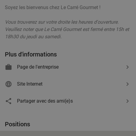
16
€
food
,90
Soyez les bienvenus chez Le Carré Gourmet !
food
food
Vous trouverez sur votre droite les heures d'ouverture.
food
Menu en 2 ou 3 services à la carte à Lille
Veuillez noter que Le Carré Gourmet est fermé entre 15h et
24%
food
food
18h30 du jeudi au samedi.
Aujourd'hui
Demain
food
Yaya restaurant Lille
8.4
star
Plus d'informations
Lille
2 min.
directions_car
Vendu : 21
30€
Page de l'entreprise
Régulier
food
22
€
,90
Site Internet
Menu en 2 ou 3 services au choix à proximité de
27%
Partager avec des ami(e)s
Lille
Ma
Me
Je
Le quai
10.0
star
Positions
Lambersart
2 min.
directions_car