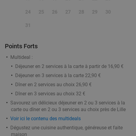
boisson + évtl. dessert à Lille
24
25
26
27
28
29
30
Demain
Ma
Me
Je
Tao Lille
8.4
star
31
Lille
2 min.
directions_walk
Vendu : 9
14
,50
€
Régulier
Points Forts
9
€
,90
Multideal :
Déjeuner en 2 services à la carte à partir de 16,90 €
Planche RÖK ou plateau fruits de mer à
30%
Déjeuner en 3 services à la carte 22,90 €
partager à 2 + soft ou vin blanc à Lille
Dîner en 2 services au choix 26,90 €
Aujourd'hui
Demain
Ma
Me
Je
Dîner en 3 services au choix 32 €
Savourez un délicieux déjeuner en 2 ou 3 services à la
RÖK Comptoir iodé
9.9
star
carte ou dîner en 2 ou 3 services au choix près de Lille
Lille
3 min.
directions_walk
Voir ici le contenu des multideals
Vendu : 39
27€
Régulier
Dégustez une cuisine authentique, généreuse et faite
18
€
,90
maison