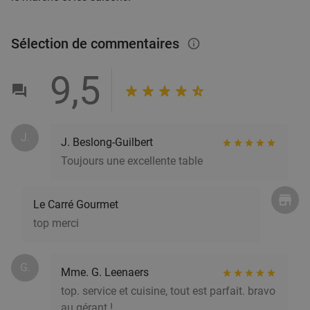
Aujourd'hui
Demain
Di
Lu
Ma
Me
Je
Le Braisé
Sélection de commentaires
9.4
star
info_outlined
Lille
1 min.
directions_car
9,5
Vendu : 229
14€
Régulier
9
€
,90
J.
J. Beslong-Guilbert
Menu en 2 services au choix au coeur de Lille
35%
Toujours une excellente table
Aujourd'hui
Demain
Lu
Ma
Me
Je
Le Carré Gourmet
Crêpe Touch Euralille
9.2
star
top merci
Lille
1 min.
directions_car
Vendu : 105
19
,80
€
Régulier
12
€
G.
,90
Mme. G. Leenaers
top. service et cuisine, tout est parfait. bravo
au gérant !