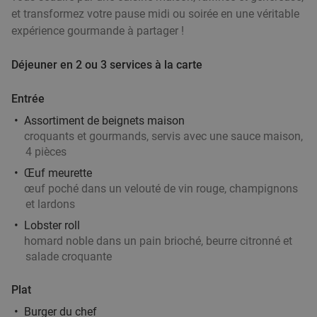
Aujourd'hui
Demain
Di
Me
Je
et transformez votre pause midi ou soirée en une véritable
expérience gourmande à partager !
Mensé - Mouscron
Moeskroen
21 min.
directions_car
Déjeuner en 2 ou 3 services à la carte
Vendu : 32
38
,15
€
Régulier
24
€
,90
Entrée
Assortiment de beignets maison
croquants et gourmands, servis avec une sauce maison,
2- of 3-gangen keuzelunch of -diner bij O'Hazar
4 pièces
43%
Œuf meurette
œuf poché dans un velouté de vin rouge, champignons
Aujourd'hui
Demain
Di
Lu
Ma
Me
Je
et lardons
O'Hazar
7.8
star
Lobster roll
Menen
21 min.
directions_car
homard noble dans un pain brioché, beurre citronné et
salade croquante
Vendu : 72
43
,40
€
Régulier
24
€
,90
Plat
Burger du chef