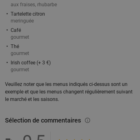
aux fraises, rhubarbe
Aujourd'hui
Demain
Di
Lu
Me
Je
Tartelette citron
Hollywok
8.0
star
meringuée
Kortrijk
28 min.
directions_car
Café
gourmet
Vendu : 520
39
,90
€
Régulier
33
€
Thé
,90
gourmet
Irish coffee (+ 3 €)
gourmet
Aziatisch 4-gangendiner of -lunch à la carte +
43%
Veuillez noter que les menus indiqués ci-dessus sont un
amuse bij Hof Van Confucius
exemple et que les menus changent régulièrement suivant
Aujourd'hui
Demain
Di
Lu
Ma
Me
Je
le marché et les saisons.
Bistro Hof Van Confucius
9.6
star
Kortrijk
28 min.
directions_car
Sélection de commentaires
info_outlined
Vendu : 61
52
,20
€
Régulier
29
€
,90