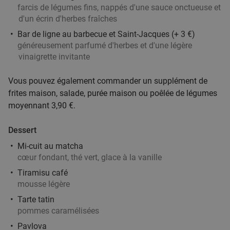
The Famous Belvedere
farcis de légumes fins, nappés d'une sauce onctueuse et
Heuvelland
27 min.
directions_car
d'un écrin d'herbes fraîches
Vendu : 44
35
,50
€
Bar de ligne au barbecue et Saint-Jacques (+ 3 €)
Régulier
24
€
généreusement parfumé d'herbes et d'une légère
,90
vinaigrette invitante
Vous pouvez également commander un supplément de
Menu pizza en 2 services à la carte sur place
34%
frites maison, salade, purée maison ou poêlée de légumes
ou à emporter à Tournai
moyennant 3,90 €.
Aujourd'hui
Demain
Di
Ma
Me
Je
Dessert
Chez Roger Pizzeria
9.9
star
Mi-cuit au matcha
Tournai
27 min.
directions_car
cœur fondant, thé vert, glace à la vanille
Vendu : 115
15€
Régulier
Tiramisu café
9
€
,90
mousse légère
Tarte tatin
pommes caramélisées
All-You-Can-Eat & Drink (3,5 uur)
15%
Pavlova