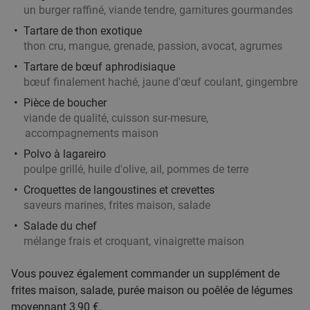
un burger raffiné, viande tendre, garnitures gourmandes
1 ou 2 cocktail(s) au choix + tapas ou planche
Tartare de thon exotique
34%
thon cru, mangue, grenade, passion, avocat, agrumes
à partager à Tournai
Tartare de bœuf aphrodisiaque
Aujourd'hui
Demain
Di
Ma
Me
Je
bœuf finalement haché, jaune d'œuf coulant, gingembre
Magritte Tournai
Pièce de boucher
Tournai
26 min.
directions_car
viande de qualité, cuisson sur-mesure,
accompagnements maison
Vendu : 22
20
,55
€
Régulier
13
€
Polvo à lagareiro
,50
poulpe grillé, huile d'olive, ail, pommes de terre
Croquettes de langoustines et crevettes
saveurs marines, frites maison, salade
Menu japonais en 3 services au choix à
27%
Salade du chef
Tournai
mélange frais et croquant, vinaigrette maison
Aujourd'hui
Di
Lu
Ma
Me
Je
Vous pouvez également commander un supplément de
Sakura Tournai
9.1
star
frites maison, salade, purée maison ou poêlée de légumes
Tournai
26 min.
directions_car
moyennant 3,90 €.