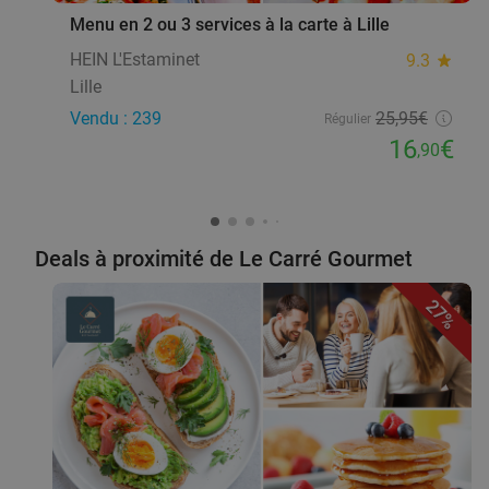
Menu en 2 ou 3 services à la carte à Lille
HEIN L'Estaminet
9.3
star
Lille
Vendu : 239
25
,95
€
Régulier
16
€
,90
Deals à proximité de Le Carré Gourmet
27%