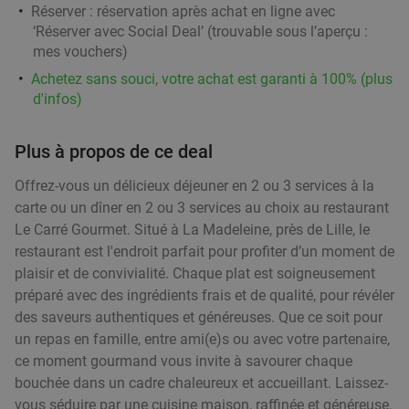
Réserver :
réservation après achat en ligne avec
Mouscron
19 min.
directions_car
‘Réserver avec Social Deal’ (trouvable sous l’aperçu :
Vendu : 102
39
,70
€
Régulier
mes vouchers
)
21
€
,50
Achetez sans souci, votre achat est garanti à 100% (plus
d'infos)
Thaise 3-gangen keuzelunch of -diner +
38%
Plus à propos de ce deal
amuse-hapjes bij Dar El Siam
Offrez-vous un délicieux déjeuner en 2 ou 3 services à la
Aujourd'hui
Di
Lu
Je
carte ou un dîner en 2 ou 3 services au choix au restaurant
Le Carré Gourmet. Situé à La Madeleine, près de Lille, le
Dar El Siam
9.8
star
restaurant est l'endroit parfait pour profiter d’un moment de
Moeskroen
20 min.
directions_car
plaisir et de convivialité. Chaque plat est soigneusement
Vendu : 11
56
,33
€
Régulier
préparé avec des ingrédients frais et de qualité, pour révéler
34
€
,90
des saveurs authentiques et généreuses. Que ce soit pour
un repas en famille, entre ami(e)s ou avec votre partenaire,
ce moment gourmand vous invite à savourer chaque
2-gangen keuzediner in Moeskroen
35%
bouchée dans un cadre chaleureux et accueillant. Laissez-
vous séduire par une cuisine maison, raffinée et généreuse,