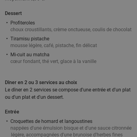
Vendu : 74
38
,45
€
Régulier
27
€
,90
Dessert
Profiteroles
choux croustillants, crème onctueuse, coulis de chocolat
Plateau de sushis à Tournai
44%
Tiramisu pistache
Aujourd'hui
Demain
Di
Lu
Ma
Me
Je
mousse légère, café, pistache, fin délicat
Mi-cuit au matcha
8 Étoiles Sushi & Bubble Tea
cœur fondant, thé vert, glace à la vanille
Tournai
26 min.
directions_car
Vendu : 12
31
,80
€
Régulier
17
€
,90
Dîner en 2 ou 3 services au choix
Le dîner en 2 services se compose d'une entrée et d'un plat
ou d'un plat et d'un dessert.
Ontbijtbuffet à volonté + glas bubbels bij D-
29%
Entrée
Hotel
Croquettes de homard et langoustines
Demain
Di
nappées d'une émulsion bisque et d'une sauce citronnée
D-Hotel
8.7
star
légère, accompagnées d'une brunoise d'herbes fines