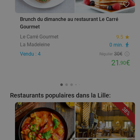
favorite_border
Brunch du dimanche au restaurant Le Carré
Gourmet
Le Carré Gourmet
9.5
star
La Madeleine
0 min.
directions_walk
Vendu : 4
30€
Régulier
21
€
,90
Restaurants populaires dans la Lille:
38%