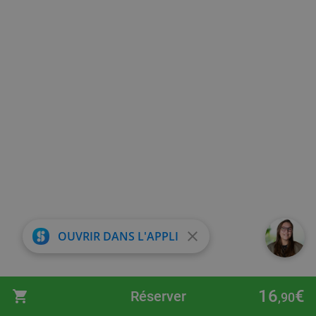
close
OUVRIR DANS L'APPLI
16
€
Réserver
,90