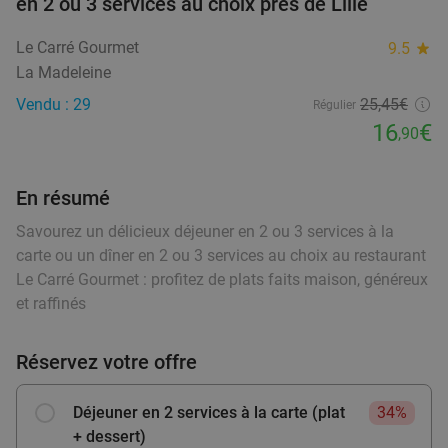
en 2 ou 3 services au choix près de Lille
Demain
Di
Lu
Ma
Me
Je
food
Pirates Paradise
9.8
star
food
Le Carré Gourmet
9.5
star
Neuville-en-Ferrain
16 min.
directions_car
food
La Madeleine
food
Vendu : 501
34
,85
€
food
Régulier
food
Vendu : 29
25,45€
Régulier
22
€
,90
16
€
food
,90
En résumé
Menu en 2 ou 3 services au choix chez Le Chat
20%
Savourez un délicieux déjeuner en 2 ou 3 services à la
Ventru
food
carte ou un dîner en 2 ou 3 services au choix au restaurant
Aujourd'hui
Demain
Ma
Me
Je
Le Carré Gourmet : profitez de plats faits maison, généreux
Le Chat Ventru
9.9
star
et raffinés
Baisieux
16 min.
directions_car
Vendu : 176
27
,50
€
Régulier
Réservez votre offre
21
€
,90
Déjeuner en 2 services à la carte (plat
34%
+ dessert)