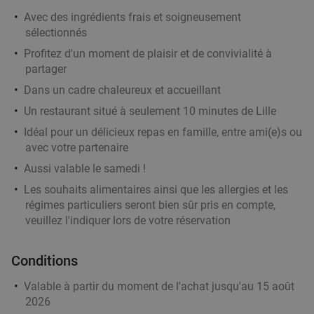
Vendu : 173
28€
Régulier
Avec des ingrédients frais et soigneusement
18
€
,90
sélectionnés
Profitez d'un moment de plaisir et de convivialité à
partager
2- of 3-gangen keuzediner in Moeskroen
24%
Dans un cadre chaleureux et accueillant
Di
Lu
Je
Un restaurant situé à seulement 10 minutes de Lille
Meat'ing
Idéal pour un délicieux repas en famille, entre ami(e)s ou
Moeskroen
19 min.
directions_car
avec votre partenaire
Vendu : 14
31€
Aussi valable le samedi !
Régulier
23
€
,45
Les souhaits alimentaires ainsi que les allergies et les
régimes particuliers seront bien sûr pris en compte,
veuillez l'indiquer lors de votre réservation
3-gangen keuzediner bij Les Tables de
46%
Conditions
Breughel
Aujourd'hui
Demain
Di
Lu
Ma
Me
Je
Valable à partir du moment de l'achat jusqu'au 15 août
2026
Les Tables de Breughel
9.6
star