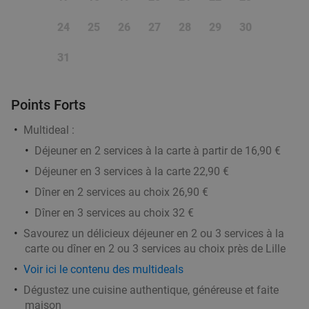
24
25
26
27
28
29
30
Menu en 2 services au choix à Mouscron
37%
31
Aujourd'hui
Ma
Me
Je
Le Burger Queen by Ben
Points Forts
Mouscron
19 min.
directions_car
Multideal :
Vendu : 49
28
,25
€
Régulier
Déjeuner en 2 services à la carte à partir de 16,90 €
17
€
,90
Déjeuner en 3 services à la carte 22,90 €
Dîner en 2 services au choix 26,90 €
2- of 3-gangenlunch of -diner à la carte aan de
33%
Dîner en 3 services au choix 32 €
Belgisch-Franse grens
Savourez un délicieux déjeuner en 2 ou 3 services à la
carte ou dîner en 2 ou 3 services au choix près de Lille
Aujourd'hui
Demain
Voir ici le contenu des multideals
Estaminet Au fond de l'Eau
10.0
star
Dégustez une cuisine authentique, généreuse et faite
Comines-Warneton
19 min.
directions_car
maison