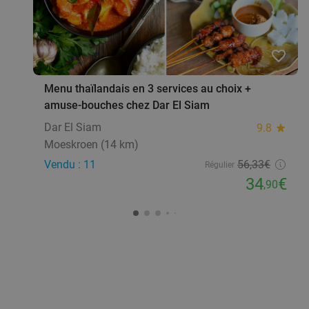
favorite_border
Menu thaïlandais en 3 services au choix +
amuse-bouches chez Dar El Siam
Dar El Siam
9.8
star
Moeskroen (14 km)
Vendu : 11
56
,33
€
Régulier
34
€
,90