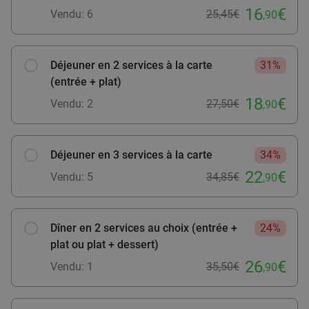
2- of 3-gangenlunch of -diner nabij Lille
16
€
39%
Vendu: 6
25,45€
,90
Aujourd'hui
Demain
Ma
Me
Je
Max Factory
9.9
star
Déjeuner en 2 services à la carte
31%
Baisieux
16 min.
directions_car
(entrée + plat)
Vendu : 418
27
,80
€
Régulier
18
€
Vendu: 2
27,50€
,90
16
€
,90
Déjeuner en 3 services à la carte
34%
Menu en 2 ou 3 services à la carte à Mouscron
30%
22
€
Vendu: 5
34,85€
,90
La Famiglia Herseaux
Mouscron
16 min.
directions_car
Dîner en 2 services au choix (entrée +
24%
Vendu : 0
27€
Régulier
plat ou plat + dessert)
18
€
,90
26
€
Vendu: 1
35,50€
,90