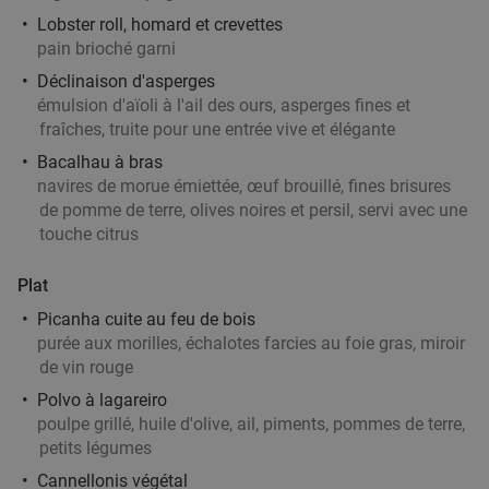
Kortrijk
27 min.
directions_car
Lobster roll, homard et crevettes
pain brioché garni
Vendu : 147
35€
Régulier
24
€
Déclinaison d'asperges
,90
émulsion d'aïoli à l'ail des ours, asperges fines et
fraîches, truite pour une entrée vive et élégante
Bacalhau à bras
Menu en 2 ou 3 services à la carte à Tournai
25%
navires de morue émiettée, œuf brouillé, fines brisures
Aujourd'hui
Demain
Di
Ma
Me
Je
de pomme de terre, olives noires et persil, servi avec une
touche citrus
Bel'Sy restaurant
10.0
star
Tournai
27 min.
directions_car
Plat
Vendu : 36
35
,80
€
Régulier
Picanha cuite au feu de bois
26
€
,90
purée aux morilles, échalotes farcies au foie gras, miroir
de vin rouge
Polvo à lagareiro
poulpe grillé, huile d'olive, ail, piments, pommes de terre,
Spareribs à volonté + dame blanche
30%
petits légumes
Aujourd'hui
Demain
Di
Me
Je
Cannellonis végétal