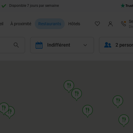
Disponible 7 jours par semaine
Se
il
À proximité
Restaurants
Hôtels
Di
calendar
Indifférent
2 perso
food
food
food
food
food
food
food