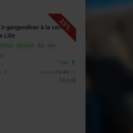
33%
f 3-gangendiner à la carte in
e Lille
rd'hui
Demain
Sa
Me
ia
7 min.
directions_walk
 : 0
25
,10
€
Régulier
16
€
,90