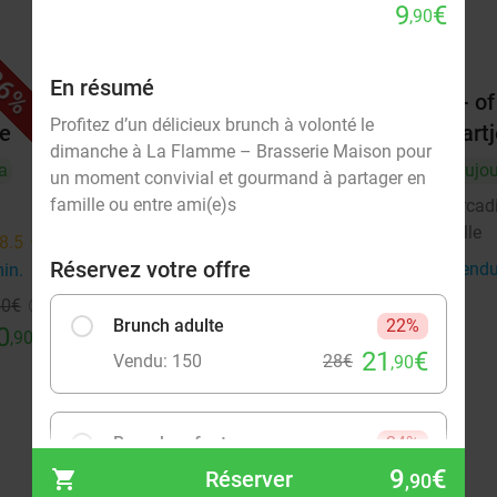
9
€
,90
6%
31%
En résumé
ces à
Menu en 3 services à la carte au
2- o
Profitez d’un délicieux brunch à volonté le
le
cœur de Lille
hartj
dimanche à La Flamme – Brasserie Maison pour
a
Aujourd'hui
Demain
Ma
Me
Aujou
un moment convivial et gourmand à partager en
famille ou entre ami(e)s
La Nouvelle Aventure
Arcad
Lille
Lille
6 min.
directions_walk
8.5
star
Réservez votre offre
Vendu : 2
28
,30
€
Vendu
min.
directions_walk
Régulier
19
€
,50
50
€
Brunch adulte
22%
0
€
,90
21
€
Vendu: 150
28€
,90
Brunch enfant
24%
9
9
€
€
Réserver
Vendu: 23
13€
,90
,90