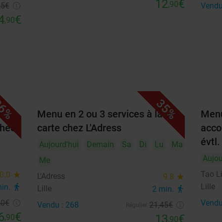
12
€
,90
25
€
Vendu
4
€
,90
6%
35%
Menu en 2 ou 3 services à la
Menu
thee
carte chez L'Adress
acco
évtl.
Aujourd'hui
Demain
Sa
Di
Lu
Ma
Aujou
Me
Tao Li
0.0
star
L'Adress
9.8
star
Lille
min.
directions_walk
Lille
2 min.
directions_walk
40
€
Vendu
Vendu : 268
21
,45
€
Régulier
6
€
13
€
,90
,90