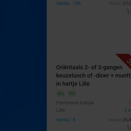
Vendu : 196
27
,
Régulier
1
3
Oriëntaals 2- of 3-gangen
keuzelunch of -diner + munt
in hartje Lille
Ma
Me
Patrimoine Kabyle
1
Lille
2 
Vendu : 6
26
,
Régulier
1