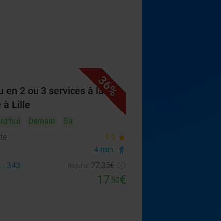
36%
 en 2 ou 3 services à la
 à Lille
rd'hui
Demain
Sa
tte
9.9
star
4 min.
directions_walk
 : 343
27
,35
€
Régulier
17
€
,50