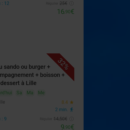
 : 12
25€
Régulier
16
€
,90
32%
 sando ou burger +
mpagnement + boisson +
 dessert à Lille
rd'hui
Sa
Ma
Me
lle
8.4
star
2 min.
directions_walk
 : 9
14
,50
€
Régulier
9
€
,90