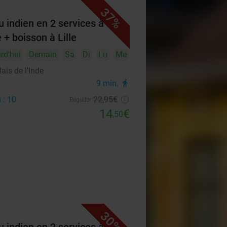
37%
 indien en 2 services à la
 + boisson à Lille
rd'hui
Demain
Sa
Di
Lu
Me
ais de l'Inde
9 min.
directions_walk
 : 10
22
,95
€
Régulier
14
€
,50
30%