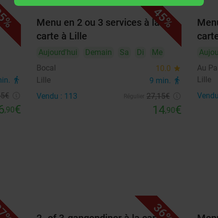
5%
45%
Menu en 2 ou 3 services à la
Menu
Disponibilité
carte à Lille
carte
2
Aujourd'hui
Personnes
Demain
Sa
Di
Me
remove_circle_outline
add_circle_outline
Aujou
Bocal
Au Pal
10.0
star
Lille
min.
directions_walk
Lille
9 min.
directions_walk
août 2026
55
€
Vendu
Vendu : 113
27
,15
€
Lu
Ma
Me
Je
Ve
Sa
Di
Régulier
6
€
14
€
,90
,90
1
2
3
4
5
6
7
8
9
10
11
12
13
14
15
16
17
18
19
20
21
22
23
7%
36%
24
25
26
27
28
29
30