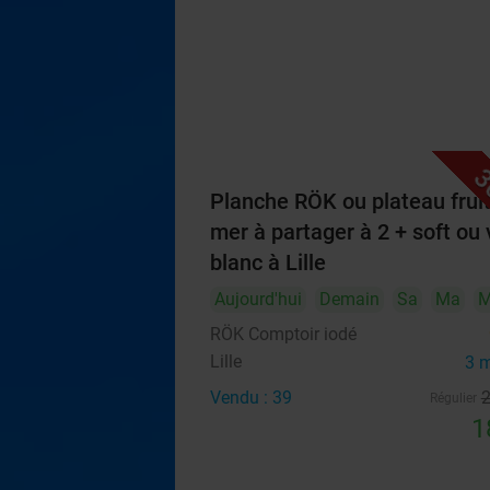
3
Planche RÖK ou plateau frui
mer à partager à 2 + soft ou 
blanc à Lille
Aujourd'hui
Demain
Sa
Ma
M
RÖK Comptoir iodé
Lille
3 
Vendu : 39
Régulier
1