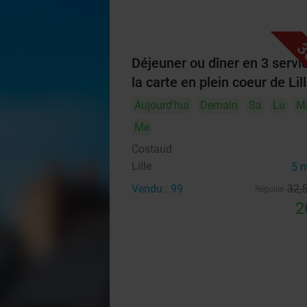
3
Déjeuner ou dîner en 3 servi
la carte en plein coeur de Lil
Aujourd'hui
Demain
Sa
Lu
M
Me
Costaud
Lille
5 
Vendu : 99
32
,
Régulier
2