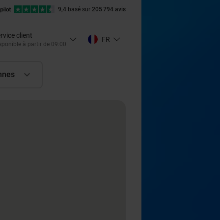
9,4
basé sur
205 794 avis
rvice client
FR
sponible à partir de 09:00
nnes