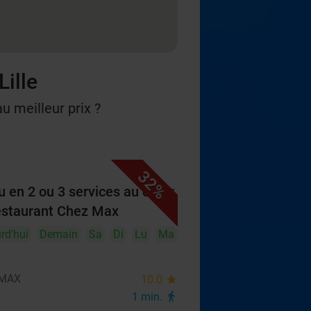
Lille
u meilleur prix ?
32%
 en 2 ou 3 services au choix
estaurant Chez Max
rd'hui
Demain
Sa
Di
Lu
Ma
 MAX
10.0
star
1 min.
directions_walk