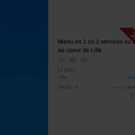
3
Menu en 2 ou 3 services au 
au coeur de Lille
Lu
Ma
Me
Le Dahu
Lille
4 
Vendu : 4
26
,
Régulier
1