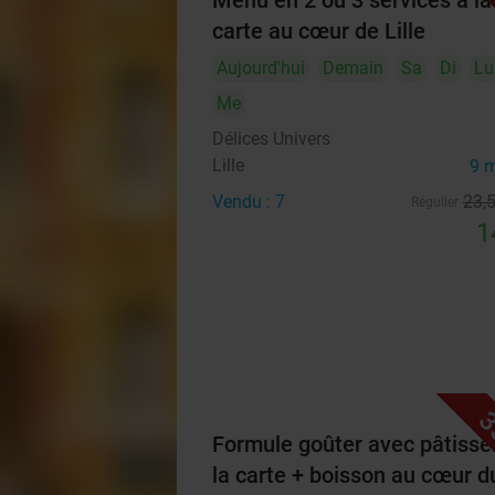
Menu en 2 ou 3 services à la
carte au cœur de Lille
Aujourd'hui
Demain
Sa
Di
Lu
Me
Délices Univers
Lille
9 
Vendu : 7
23
,
Régulier
1
3
Formule goûter avec pâtisser
la carte + boisson au cœur d