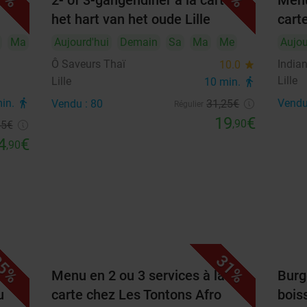
2- of 3-gangendiner à la carte in
Menu
31
het hart van het oude Lille
carte
Ma
Aujourd'hui
Demain
Sa
Ma
Me
Aujou
Points Forts
Ô Saveurs Thaï
Indian
10.0
star
Lille
Lille
10 min.
directions_walk
Multideal :
min.
directions_walk
Vendu
Vendu : 80
31
,25
€
Régulier
​Brunch adulte 21,90 €
19
€
,90
55
€
Bruch enfant 9,90 €
4
€
,90
Savourez un délicieux brunch copieux à
Lesquin
Voir ici le contenu des multideals
Idéal pour passer un moment gourmand et
convivial en famille ou entre ami(e)s
Chaque assiette est préparée avec des produits
frais, locaux et de saison
5%
31%
ie à
Menu en 2 ou 3 services à la
Burge
Dans un cadre chaleureux et une ambiance
décontractée
u
carte chez Les Tontons Afro
boiss