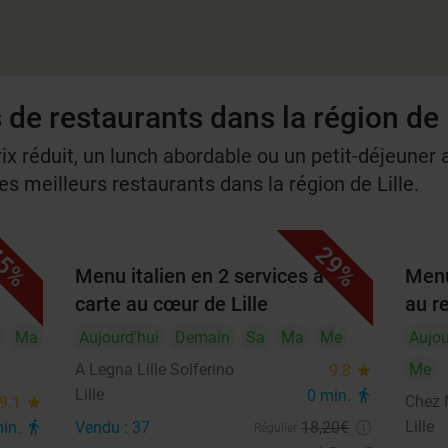
 de restaurants dans la région de 
rix réduit, un lunch abordable ou un petit-déjeuner a
s meilleurs restaurants dans la région de Lille.
5%
29%
es à
Menu italien en 2 services à la
Menu
carte au cœur de Lille
au r
Ma
Aujourd'hui
Demain
Sa
Ma
Me
Aujou
A Legna Lille Solferino
Me
9.8
star
Lille
0 min.
directions_walk
Chez
9.1
star
Lille
min.
directions_walk
Vendu : 37
18
,20
€
Régulier