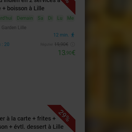
 indien en 2 services à la
 + boisson à Lille
rd'hui
Demain
Sa
Di
Lu
Me
 Garden Lille
12 min.
directions_walk
 : 20
19
,90
€
Régulier
13
€
,90
29%
r à la carte + frites +
on + évtl. dessert à Lille