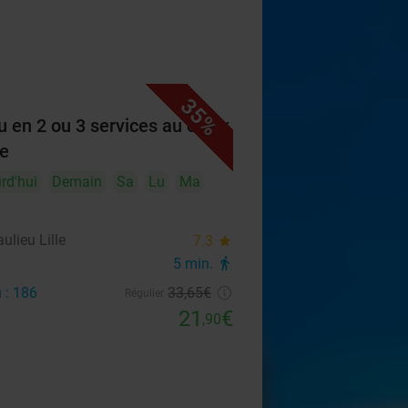
35%
 en 2 ou 3 services au choix
le
rd'hui
Demain
Sa
Lu
Ma
ulieu Lille
7.3
star
5 min.
directions_walk
 : 186
33
,65
€
Régulier
21
€
,90