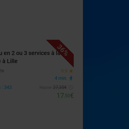
36%
 en 2 ou 3 services à la
 à Lille
tte
9.9
star
4 min.
directions_walk
 : 343
27
,35
€
Régulier
17
€
,50