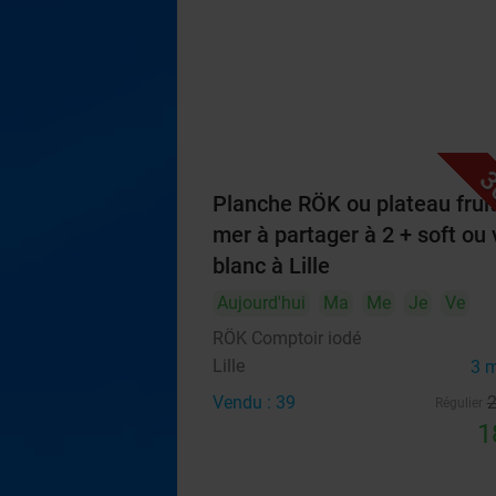
3
Planche RÖK ou plateau frui
mer à partager à 2 + soft ou 
blanc à Lille
Aujourd'hui
Ma
Me
Je
Ve
RÖK Comptoir iodé
Lille
3 
Vendu : 39
Régulier
1