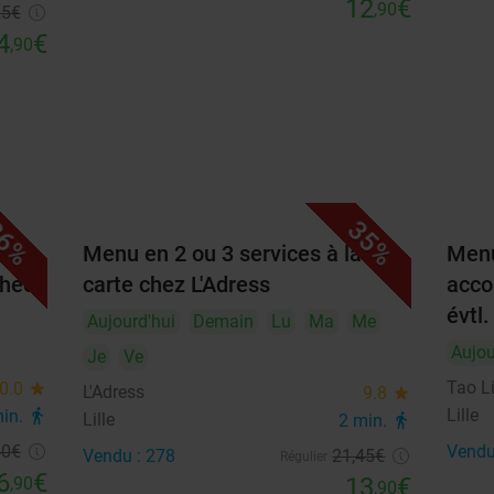
12
€
,90
25
€
4
€
,90
6%
35%
Menu en 2 ou 3 services à la
Menu
thee
carte chez L'Adress
acco
évtl.
Aujourd'hui
Demain
Lu
Ma
Me
Aujou
Je
Ve
Tao Li
0.0
star
L'Adress
9.8
star
Lille
min.
directions_walk
Lille
2 min.
directions_walk
40
€
Vendu
Vendu : 278
21
,45
€
Régulier
6
€
13
€
,90
,90