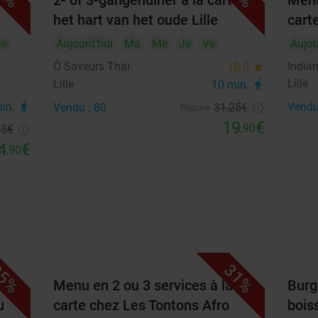
2- of 3-gangendiner à la carte in
Menu
het hart van het oude Lille
carte
24
25
26
27
28
29
30
e
Aujourd'hui
Ma
Me
Je
Ve
Aujou
31
Ô Saveurs Thaï
Indian
10.0
star
Lille
Lille
10 min.
directions_walk
septembre 2026
min.
directions_walk
Vendu
Vendu : 80
31
,25
€
Régulier
Lu
Ma
Me
Je
Ve
Sa
Di
19
€
,90
55
€
4
€
1
2
3
4
5
6
,90
7
8
9
10
11
12
13
14
15
16
17
18
19
20
21
22
23
24
25
26
27
5%
31%
28
29
30
ie à
Menu en 2 ou 3 services à la
Burge
u
carte chez Les Tontons Afro
boiss
octobre 2026