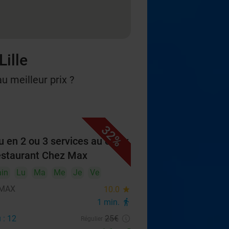
Lille
u meilleur prix ?
32%
 en 2 ou 3 services au choix
estaurant Chez Max
in
Lu
Ma
Me
Je
Ve
 MAX
10.0
star
1 min.
directions_walk
 : 12
25€
Régulier