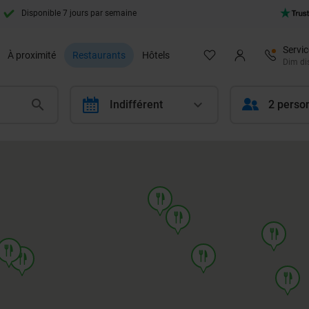
Disponible 7 jours par semaine
Servic
À proximité
Restaurants
Hôtels
Dim dis
calendar
Indifférent
2 perso
food
food
food
food
food
food
food