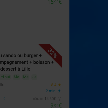
16
€
,90
32%
 sando ou burger +
mpagnement + boisson +
 dessert à Lille
rd'hui
Ma
Me
Je
lle
8.4
star
2 min.
directions_walk
 : 9
14
,50
€
Régulier
9
€
,90