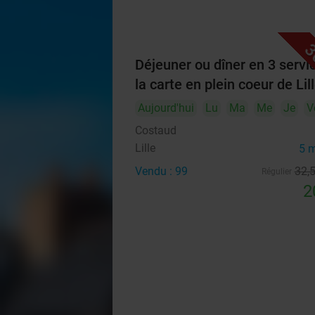
3
Déjeuner ou dîner en 3 servi
la carte en plein coeur de Lil
Aujourd'hui
Lu
Ma
Me
Je
V
Costaud
Lille
5 
Vendu : 99
32
,
Régulier
2