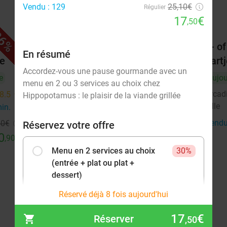
Vendu : 129
25,10€
Régulier
17
€
,50
6%
31%
ces à
Menu en 3 services à la carte au
2- o
En résumé
le
cœur de Lille
hartj
Accordez-vous une pause gourmande avec un
e
Ma
Me
Je
Ve
Aujou
menu en 2 ou 3 services au choix chez
La Nouvelle Aventure
Arcad
8.5
star
Hippopotamus : le plaisir de la viande grillée
Lille
Lille
6 min.
directions_walk
min.
directions_walk
Vendu : 2
28
,30
€
Vendu
50
€
Réservez votre offre
Régulier
19
€
0
€
,50
,90
Menu en 2 services au choix
30%
(entrée + plat ou plat +
dessert)
17
€
Vendu: 116
25,10€
,50
Réservé déjà 8 fois aujourd'hui
17
€
Réserver
,50