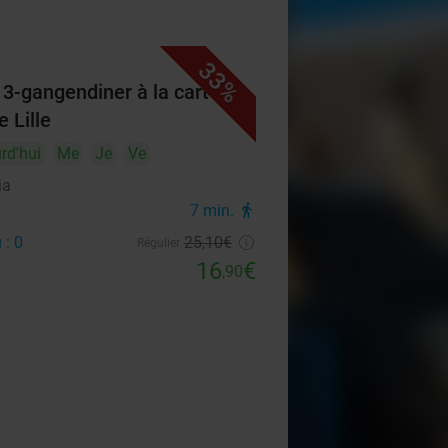
33%
f 3-gangendiner à la carte in
e Lille
rd'hui
Me
Je
Ve
ia
7 min.
directions_walk
 : 0
25
,10
€
Régulier
16
€
,90