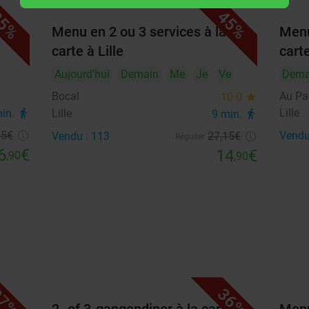
Menu en 3 services au choix
25%
5%
45%
24
€
Vendu: 13
32,50€
,50
Menu en 2 ou 3 services à la
Menu
carte à Lille
carte
Aujourd'hui
Demain
Me
Je
Ve
Dema
Disponibilité
Bocal
Au Pal
10.0
star
2
Personnes
remove_circle_outline
add_circle_outline
Lille
min.
directions_walk
Lille
9 min.
directions_walk
55
€
Vendu
Vendu : 113
27
,15
€
Régulier
août 2026
6
€
14
€
,90
,90
Lu
Ma
Me
Je
Ve
Sa
Di
1
2
3
4
5
6
7
8
9
10
11
12
13
14
15
16
7%
36%
17
18
19
20
21
22
23