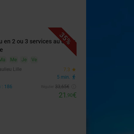
35%
 en 2 ou 3 services au choix
le
Ma
Me
Je
Ve
ulieu Lille
7.3
star
5 min.
directions_walk
 : 186
33
,65
€
Régulier
21
€
,90