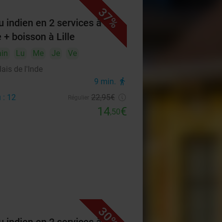
37%
 indien en 2 services à la
 + boisson à Lille
in
Lu
Me
Je
Ve
ais de l'Inde
9 min.
directions_walk
 : 12
22
,95
€
Régulier
14
€
,50
30%