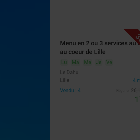
3
Menu en 2 ou 3 services au 
au coeur de Lille
Lu
Ma
Me
Je
Ve
Le Dahu
Lille
4 
Vendu : 4
26
,
Régulier
1