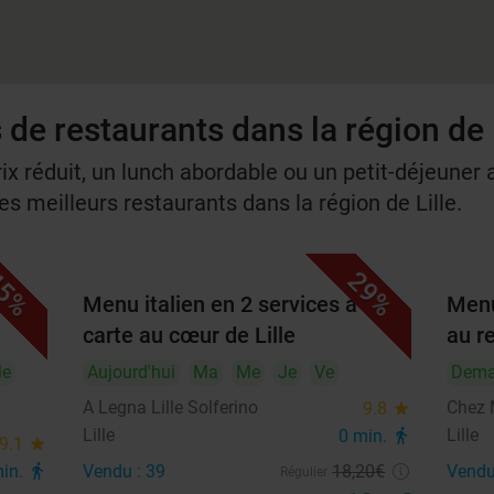
 de restaurants dans la région de 
rix réduit, un lunch abordable ou un petit-déjeuner a
s meilleurs restaurants dans la région de Lille.
5%
29%
es à
Menu italien en 2 services à la
Menu
carte au cœur de Lille
au r
e
Aujourd'hui
Ma
Me
Je
Ve
Dema
A Legna Lille Solferino
Chez
9.8
star
Lille
Lille
0 min.
directions_walk
9.1
star
min.
directions_walk
Vendu : 39
18
,20
€
Vendu
Régulier