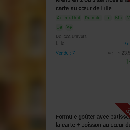
Menu en 2 ou 3 services à la
carte au cœur de Lille
Aujourd'hui
Demain
Lu
Ma
M
Je
Ve
Délices Univers
Lille
9 
Vendu : 7
23
,
Régulier
1
3
Formule goûter avec pâtisser
la carte + boisson au cœur d