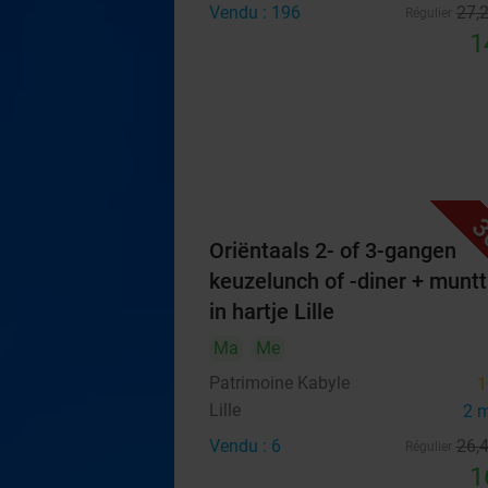
Vendu : 196
27
,
Régulier
1
3
Oriëntaals 2- of 3-gangen
keuzelunch of -diner + munt
in hartje Lille
Ma
Me
Patrimoine Kabyle
1
Lille
2 
Vendu : 6
26
,
Régulier
1