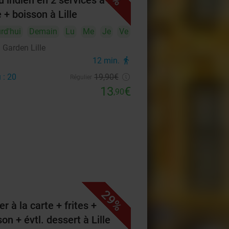
 indien en 2 services à la
 + boisson à Lille
rd'hui
Demain
Lu
Me
Je
Ve
 Garden Lille
12 min.
directions_walk
 : 20
19
,90
€
Régulier
13
€
,90
29%
r à la carte + frites +
on + évtl. dessert à Lille