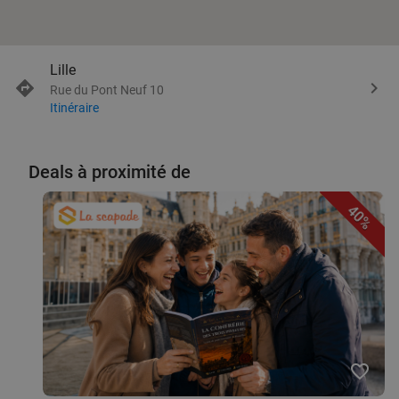
Lille
Rue du Pont Neuf 10
Itinéraire
Deals à proximité de
40%
favorite_border