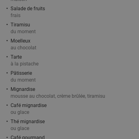
Salade de fruits
Vendu : 46
35
,50
€
Régulier
frais
24
€
,90
Tiramisu
du moment
Moelleux
Menu pizza en 2 services à la carte sur place
34%
au chocolat
ou à emporter à Tournai
Tarte
Demain
Di
Ma
Me
Je
à la pistache
Chez Roger Pizzeria
9.9
star
Pâtisserie
du moment
Tournai
27 min.
directions_car
Mignardise
Vendu : 128
15€
Régulier
mousse au chocolat, crème brûlée, tiramisu
9
€
,90
Café mignardise
ou glace
All-You-Can-Eat & Drink (3,5 uur)
15%
Thé mignardise
ou glace
Café gourmand
Demain
Di
Lu
Me
Je