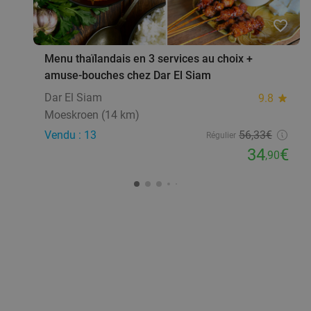
favorite_border
Menu thaïlandais en 3 services au choix +
amuse-bouches chez Dar El Siam
Dar El Siam
9.8
star
Moeskroen (14 km)
Vendu : 13
56
,33
€
Régulier
34
€
,90