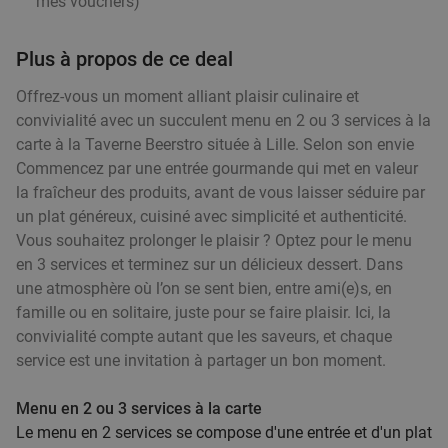
18
€
mes vouchers
)
,90
Plus à propos de ce deal
2- of 3-gangen keuzediner in Moeskroen
24%
Offrez-vous un moment alliant plaisir culinaire et
Di
Lu
Je
convivialité avec un succulent menu en 2 ou 3 services à la
carte à la Taverne Beerstro située à Lille. Selon son envie
Meat'ing
Commencez par une entrée gourmande qui met en valeur
Moeskroen
19 min.
directions_car
la fraîcheur des produits, avant de vous laisser séduire par
Vendu : 16
31€
Régulier
un plat généreux, cuisiné avec simplicité et authenticité.
23
€
,45
Vous souhaitez prolonger le plaisir ? Optez pour le menu
en 3 services et terminez sur un délicieux dessert. Dans
une atmosphère où l’on se sent bien, entre ami(e)s, en
famille ou en solitaire, juste pour se faire plaisir. Ici, la
3-gangen keuzediner bij Les Tables de
46%
convivialité compte autant que les saveurs, et chaque
Breughel
service est une invitation à partager un bon moment.
Demain
Di
Lu
Ma
Me
Je
Les Tables de Breughel
Menu en 2 ou 3 services à la carte
9.6
star
Le menu en 2 services se compose d'une entrée et d'un plat
Mouscron
19 min.
directions_car