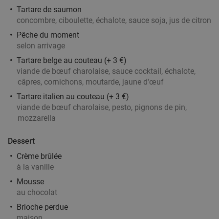
Vendu : 147
35€
Tartare de saumon
Régulier
24
€
concombre, ciboulette, échalote, sauce soja, jus de citron
,90
Pêche du moment
selon arrivage
Tartare belge au couteau (+ 3 €)
Menu en 2 ou 3 services à la carte à Tournai
25%
viande de bœuf charolaise, sauce cocktail, échalote,
Demain
Di
Ma
Me
Je
câpres, cornichons, moutarde, jaune d'œuf
Bel'Sy restaurant
10.0
star
Tartare italien au couteau (+ 3 €)
Tournai
27 min.
directions_car
viande de bœuf charolaise, pesto, pignons de pin,
mozzarella
Vendu : 38
35
,80
€
Régulier
26
€
,90
Dessert
Crème brûlée
à la vanille
Spareribs à volonté + dame blanche
30%
Mousse
Demain
Di
Me
Je
au chocolat
The Famous Belvedere
Brioche perdue
maison
Heuvelland
27 min.
directions_car