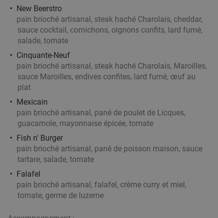
Mensé - Mouscron
New Beerstro
pain brioché artisanal, steak haché Charolais, cheddar,
Moeskroen
21 min.
directions_car
sauce cocktail, cornichons, oignons confits, lard fumé,
Vendu : 32
38
,15
€
Régulier
salade, tomate
24
€
,90
Cinquante-Neuf
pain brioché artisanal, steak haché Charolais, Maroilles,
sauce Maroilles, endives confites, lard fumé, œuf au
plat
2- of 3-gangen keuzelunch of -diner bij O'Hazar
43%
Mexicain
pain brioché artisanal, pané de poulet de Licques,
Demain
Di
Lu
Ma
Me
Je
guacamole, mayonnaise épicée, tomate
O'Hazar
7.8
star
Fish n' Burger
Menen
21 min.
directions_car
pain brioché artisanal, pané de poisson maison, sauce
tartare, salade, tomate
Vendu : 78
43
,40
€
Régulier
Falafel
24
€
,90
pain brioché artisanal, falafel, crème curry et miel,
tomate, germe de luzerne