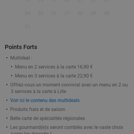
17
18
19
20
21
22
23
Planche à partager à 2 + 2 cocktails au choix à
30%
24
25
26
27
28
29
30
Mouscron
31
Aujourd'hui
Demain
Di
Lu
Ma
Me
Je
L'Excel
10.0
star
Moeskroen
18 min.
directions_car
Points Forts
Vendu : 16
24€
Régulier
Multideal :
16
€
,90
Menu en 2 services à la carte 16,90 €
Menu en 3 services à la carte 22,90 €
Offrez-vous un moment convivial avec un menu en 2 ou
All-You-Can-Eat bij La Cité du Bonheur
20%
3 services à la carte à Lille
Demain
Di
Ma
Me
Je
Voir ici le contenu des multideals
La Cité du Bonheur
9.6
star
Produits frais et de saison
Mouscron
19 min.
directions_car
Belle carte de spécialités régionales
Vendu : 254
24
,90
€
Régulier
Les gourmand(e)s seront comblés avec le vaste choix
19
€
,90
parmi les desserts !