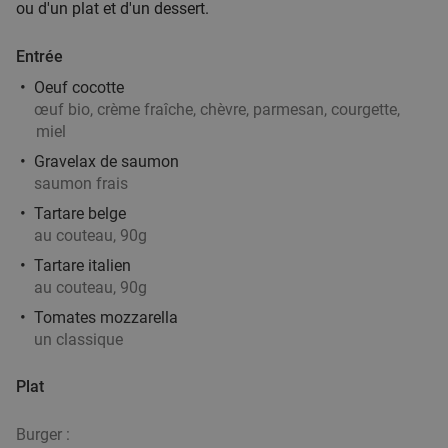
ou d'un plat et d'un dessert.
Vendu : 104
39
,70
€
Régulier
21
€
,50
Entrée
Oeuf cocotte
œuf bio, crème fraîche, chèvre, parmesan, courgette,
Thaise 3-gangen keuzelunch of -diner +
38%
miel
amuse-hapjes bij Dar El Siam
Gravelax de saumon
saumon frais
Di
Lu
Je
Tartare belge
Dar El Siam
9.8
star
au couteau, 90g
Moeskroen
20 min.
directions_car
Tartare italien
Vendu : 13
56
,33
€
Régulier
au couteau, 90g
34
€
,90
Tomates mozzarella
un classique
2-gangen keuzediner in Moeskroen
35%
Plat
Demain
Di
Me
Je
Burger :