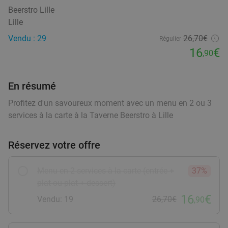
Demain
Di
Lu
Ma
Me
Je
food
Beerstro Lille
Pirates Paradise
9.8
star
food
Lille
Neuville-en-Ferrain
16 min.
directions_car
food
Vendu : 29
26
,70
€
Régulier
food
Vendu : 506
34
,85
€
food
Régulier
16
€
food
,90
22
€
,90
food
En résumé
Profitez d'un savoureux moment avec un menu en 2 ou 3
Menu en 2 ou 3 services au choix chez Le Chat
20%
services à la carte à la Taverne Beerstro à Lille
Ventru
food
Demain
Ma
Me
Je
Réservez votre offre
Le Chat Ventru
9.9
star
Baisieux
16 min.
directions_car
Menu en 2 services à la carte (entrée +
37%
Vendu : 176
27
,50
€
Régulier
plat ou plat + dessert)
21
€
,90
16
€
Vendu: 19
26,70€
,90