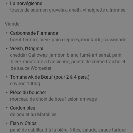
27
€
,90
La norvégienne
toasts de saumon gravelax, aneth, vinaigrette citronnée
Viande :
Plateau de sushis à Tournai
44%
Carbonnade Flamande
Demain
Di
Lu
Ma
Me
Je
bœuf fermier, bière, pain d'épices, moutarde, cassonade
8 Étoiles Sushi & Bubble Tea
Welsh, l'Original
Tournai
26 min.
directions_car
cheddar Galloway, jambon blanc fumé artisanal, pain,
Vendu : 12
31
,80
€
bière, moutarde à l'ancienne, pointe de crème fraiche et
Régulier
17
€
de sauce Worcester
,90
Tomahawk de Bœuf (pour 2 à 4 pers.)
environ 1000g
Pièce du boucher
Ontbijtbuffet à volonté + glas bubbels bij D-
29%
morceau de choix de bœuf selon arrivage
Hotel
Cordon bleu
Di
de poulet au Maroilles
D-Hotel
8.7
star
Fish n' Chips
Kortrijk
27 min.
directions_car
pané de cabillaud à la bière, frites, salade, sauce tartare