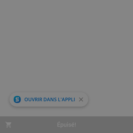
close
OUVRIR DANS L'APPLI
Épuisé!