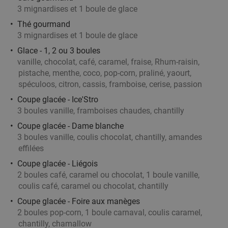
3 mignardises et 1 boule de glace
Hollywok
8.0
star
Thé gourmand
Kortrijk
28 min.
directions_car
3 mignardises et 1 boule de glace
Vendu : 524
39
,90
€
Régulier
Glace - 1, 2 ou 3 boules
33
€
,90
vanille, chocolat, café, caramel, fraise, Rhum-raisin,
pistache, menthe, coco, pop-corn, praliné, yaourt,
spéculoos, citron, cassis, framboise, cerise, passion
Coupe glacée - Ice'Stro
Aziatisch 4-gangendiner of -lunch à la carte +
43%
3 boules vanille, framboises chaudes, chantilly
amuse bij Hof Van Confucius
Coupe glacée - Dame blanche
3 boules vanille, coulis chocolat, chantilly, amandes
Demain
Di
Lu
Ma
Me
Je
effilées
Bistro Hof Van Confucius
9.6
star
Coupe glacée - Liégois
Kortrijk
28 min.
directions_car
2 boules café, caramel ou chocolat, 1 boule vanille,
Vendu : 73
52
,20
€
coulis café, caramel ou chocolat, chantilly
Régulier
29
€
,90
Coupe glacée - Foire aux manèges
2 boules pop-corn, 1 boule carnaval, coulis caramel,
chantilly, chamallow