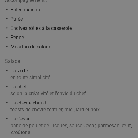
Accompagnement :
1 ou 2 cocktail(s) au choix + tapas ou planche
34%
Frites maison
à partager à Tournai
Purée
Demain
Di
Ma
Me
Je
Endives rôties à la casserole
Magritte Tournai
Penne
Tournai
26 min.
directions_car
Mesclun de salade
Vendu : 23
20
,55
€
Régulier
13
€
,50
Salade :
La verte
en toute simplicité
Menu japonais en 3 services au choix à
27%
La chef
Tournai
selon la créativité et l'envie du chef
Aujourd'hui
Di
Lu
Ma
Me
Je
La chèvre chaud
toasts de chèvre fermier, miel, lard et noix
Sakura Tournai
9.1
star
La César
Tournai
26 min.
directions_car
pané de poulet de Licques, sauce César, parmesan, œuf,
Vendu : 74
38
,45
€
Régulier
croûtons