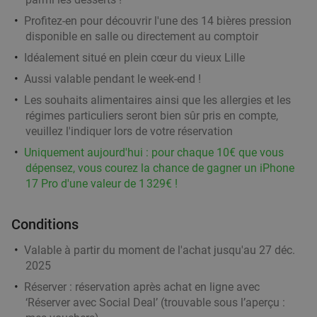
Profitez-en pour découvrir l'une des 14 bières pression
disponible en salle ou directement au comptoir
Menu en 2 services au choix à Mouscron
37%
Idéalement situé en plein cœur du vieux Lille
Ma
Me
Je
Aussi valable pendant le week-end !
Le Burger Queen by Ben
Les souhaits alimentaires ainsi que les allergies et les
Mouscron
19 min.
directions_car
régimes particuliers seront bien sûr pris en compte,
veuillez l'indiquer lors de votre réservation
Vendu : 51
28
,25
€
Régulier
Uniquement aujourd'hui : pour chaque 10€ que vous
17
€
,90
dépensez, vous courez la chance de gagner un iPhone
17 Pro d'une valeur de 1 329€ !
2- of 3-gangenlunch of -diner à la carte aan de
33%
Conditions
Belgisch-Franse grens
Valable à partir du moment de l'achat jusqu'au 27 déc.
Estaminet Au fond de l'Eau
10.0
star
2025
Comines-Warneton
19 min.
directions_car
Réserver :
réservation après achat en ligne avec
Vendu : 175
28€
Régulier
‘Réserver avec Social Deal’ (trouvable sous l’aperçu :