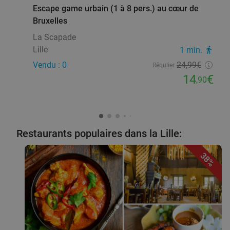
Escape game urbain (1 à 8 pers.) au cœur de
Bruxelles
La Scapade
Lille
1 min.
directions_walk
Vendu : 0
24
,99
€
Régulier
14
€
,90
Restaurants populaires dans la Lille:
38%