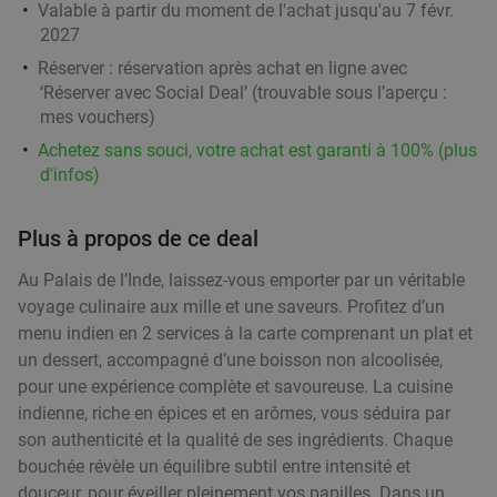
Thaise 3-gangen keuzelunch of -diner +
38%
Valable à partir du moment de l'achat jusqu'au 7 févr.
amuse-hapjes bij Dar El Siam
2027
Demain
Lu
Je
Ve
Réserver :
réservation après achat en ligne avec
‘Réserver avec Social Deal’ (trouvable sous l’aperçu :
Dar El Siam
9.8
star
mes vouchers
)
Moeskroen
20 min.
directions_car
Achetez sans souci, votre achat est garanti à 100% (plus
Vendu : 13
56
,33
€
Régulier
d'infos)
34
€
,90
Plus à propos de ce deal
2-gangen keuzediner in Moeskroen
35%
Au Palais de l’Inde, laissez-vous emporter par un véritable
voyage culinaire aux mille et une saveurs. Profitez d’un
menu indien en 2 services à la carte comprenant un plat et
Aujourd'hui
Demain
Me
Je
Ve
un dessert, accompagné d’une boisson non alcoolisée,
Mensé - Mouscron
pour une expérience complète et savoureuse. La cuisine
Moeskroen
21 min.
directions_car
indienne, riche en épices et en arômes, vous séduira par
Vendu : 32
38
,15
€
Régulier
son authenticité et la qualité de ses ingrédients. Chaque
24
€
bouchée révèle un équilibre subtil entre intensité et
,90
douceur, pour éveiller pleinement vos papilles. Dans un