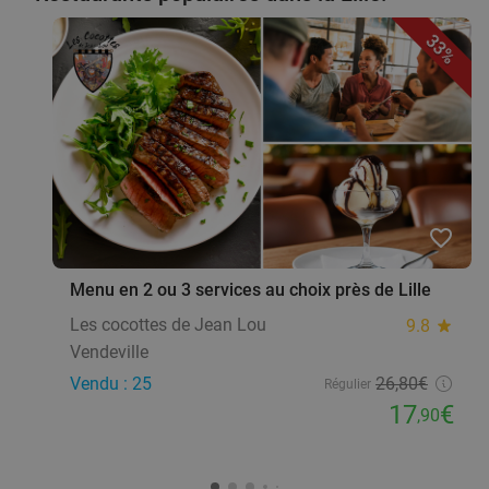
33%
favorite_border
Menu en 2 ou 3 services au choix près de Lille
Les cocottes de Jean Lou
9.8
star
Vendeville
Vendu : 25
26
,80
€
Régulier
17
€
,90