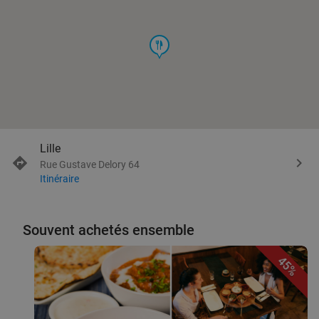
food
Lille
Rue Gustave Delory 64
Itinéraire
Souvent achetés ensemble
45%