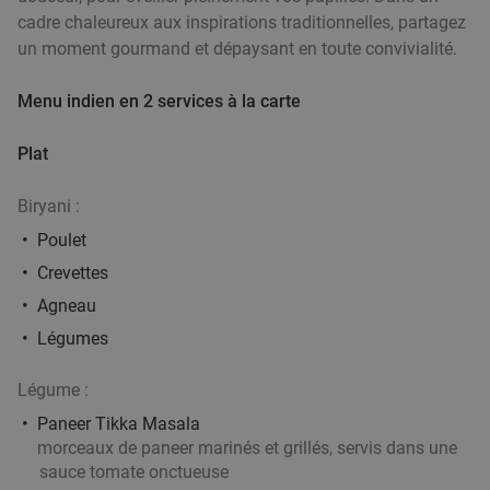
cadre chaleureux aux inspirations traditionnelles, partagez
un moment gourmand et dépaysant en toute convivialité.
2- of 3-gangen keuzelunch of -diner bij O'Hazar
43%
Menu indien en 2 services à la carte
Demain
Lu
Ma
Me
Je
Ve
Plat
O'Hazar
7.8
star
Menen
21 min.
directions_car
Biryani :
Vendu : 80
43
,40
€
Régulier
Poulet
24
€
,90
Crevettes
Agneau
Légumes
1 ou 2 cocktail(s) au choix + tapas ou planche
34%
Légume :
à partager à Tournai
Paneer Tikka Masala
Aujourd'hui
Demain
Ma
Me
Je
Ve
morceaux de paneer marinés et grillés, servis dans une
Magritte Tournai
sauce tomate onctueuse