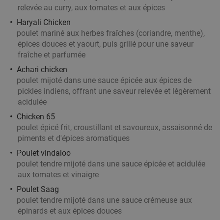
Demain
Me
Je
Ve
relevée au curry, aux tomates et aux épices
The Famous Belvedere
7.0
star
Haryali Chicken
Heuvelland
27 min.
directions_car
poulet mariné aux herbes fraîches (coriandre, menthe),
épices douces et yaourt, puis grillé pour une saveur
Vendu : 56
35
,50
€
Régulier
fraîche et parfumée
24
€
,90
Achari chicken
poulet mijoté dans une sauce épicée aux épices de
pickles indiens, offrant une saveur relevée et légèrement
Menu pizza en 2 services à la carte sur place
34%
acidulée
ou à emporter à Tournai
Chicken 65
poulet épicé frit, croustillant et savoureux, assaisonné de
Aujourd'hui
Demain
Ma
Me
Je
Ve
piments et d'épices aromatiques
Chez Roger Pizzeria
9.2
star
Poulet vindaloo
Tournai
27 min.
directions_car
poulet tendre mijoté dans une sauce épicée et acidulée
Vendu : 129
15€
aux tomates et vinaigre
Régulier
9
€
,90
Poulet Saag
poulet tendre mijoté dans une sauce crémeuse aux
épinards et aux épices douces
All-You-Can-Eat & Drink (3,5 uur)