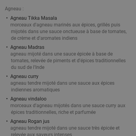
15%
Agneau :
Aujourd'hui
Demain
Lu
Me
Je
Ve
Agneau Tikka Masala
morceaux d'agneau marinés aux épices, grillés puis
Hollywok
8.0
star
mijotés dans une sauce onctueuse à base de tomates,
Kortrijk
28 min.
directions_car
de crème et d'aromates indiens
Vendu : 543
39
,90
€
Régulier
Agneau Madras
33
€
agneau mijoté dans une sauce épicée à base de
,90
tomates, relevée de piments et d'épices traditionnelles
du sud de l'Inde
Agneau curry
agneau tendre mijoté dans une sauce aux épices
Aziatisch 4-gangendiner of -lunch à la carte +
43%
indiennes aromatiques
amuse bij Hof Van Confucius
Agneau vindaloo
Aujourd'hui
Demain
Lu
Ma
Me
Je
Ve
morceaux d'agneau mijotés dans une sauce curry aux
Bistro Hof Van Confucius
9.6
star
épices traditionnelles, riche et parfumée
Kortrijk
28 min.
directions_car
Agneau Rogan jus
agneau tendre mijoté dans une sauce très épicée et
Vendu : 73
52
,20
€
Régulier
relevée aux saveurs intenses