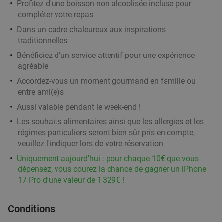
Profitez d'une boisson non alcoolisée incluse pour
Meat'ing
compléter votre repas
Moeskroen
19 min.
directions_car
Dans un cadre chaleureux aux inspirations
Vendu : 16
31€
Régulier
traditionnelles
23
€
,45
Bénéficiez d'un service attentif pour une expérience
agréable
Accordez-vous un moment gourmand en famille ou
entre ami(e)s
3-gangen keuzediner bij Les Tables de
46%
Breughel
Aussi valable pendant le week-end !
Les souhaits alimentaires ainsi que les allergies et les
Aujourd'hui
Demain
Lu
Ma
Me
Je
Ve
régimes particuliers seront bien sûr pris en compte,
Les Tables de Breughel
9.6
star
veuillez l'indiquer lors de votre réservation
Mouscron
19 min.
directions_car
Uniquement aujourd'hui : pour chaque 10€ que vous
Vendu : 106
39
,70
€
Régulier
dépensez, vous courez la chance de gagner un iPhone
21
€
17 Pro d'une valeur de 1 329€ !
,50
Conditions