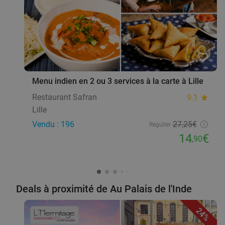
favorite_border
Menu indien en 2 ou 3 services à la carte à Lille
Restaurant Safran
9.1
star
Lille
Vendu : 196
27
,25
€
Régulier
14
€
,90
Deals à proximité de Au Palais de l'Inde
24%