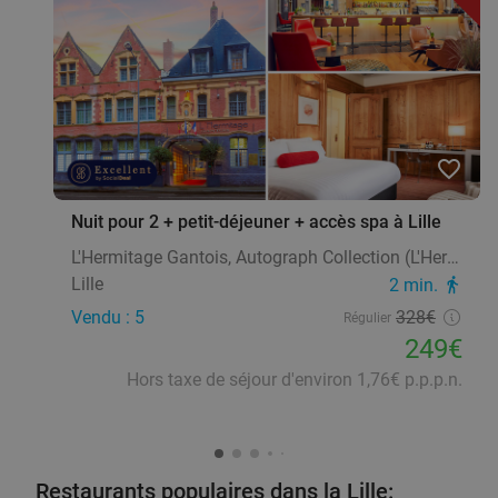
favorite_border
Nuit pour 2 + petit-déjeuner + accès spa à Lille
L'Hermitage Gantois, Autograph Collection (L'Hermitage Gantois)
Lille
2 min.
directions_walk
Vendu : 5
328€
Régulier
249€
Hors taxe de séjour d'environ 1,76€ p.p.p.n.
Restaurants populaires dans la Lille: