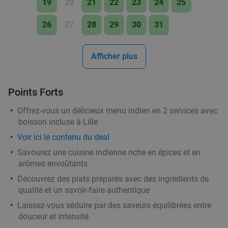
19
20
21
22
23
24
25
Le Burger Queen by Ben
Mouscron
19 min.
directions_car
26
27
28
29
30
31
Vendu : 51
28
,25
€
Régulier
17
€
,90
Afficher plus
2- of 3-gangenlunch of -diner à la carte aan de
33%
Points Forts
Belgisch-Franse grens
Offrez-vous un délicieux menu indien en 2 services avec
Estaminet Au fond de l'Eau
10.0
star
boisson incluse à Lille
Comines-Warneton
19 min.
directions_car
Voir ici le contenu du deal
Vendu : 175
28€
Régulier
Savourez une cuisine indienne riche en épices et en
18
€
arômes envoûtants
,90
Découvrez des plats préparés avec des ingrédients de
qualité et un savoir-faire authentique
2- of 3-gangen keuzediner in Moeskroen
Laissez-vous séduire par des saveurs équilibrées entre
24%
douceur et intensité
Demain
Lu
Je