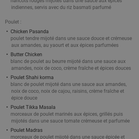
haricots rouges mijotés dans une sauce aux épices
8 Étoiles Sushi & Bubble Tea
indiennes, servis avec du riz basmati parfumé
Tournai
26 min.
directions_car
Poulet :
Vendu : 12
31
,80
€
Régulier
17
€
Chicken Pasanda
,90
poulet tendre mijoté dans une sauce douce et crémeuse
aux amandes, au yaourt et aux épices parfumées
Butter Chicken
Menu en 2 ou 3 services à la carte à Tournai
25%
blanc de poulet au beurre mijoté dans une sauce aux
Demain
Ma
Me
Je
Ve
amandes, noix de coco, crème fraîche et épices douces
Poulet Shahi korma
Bel'Sy restaurant
10.0
star
blanc de poulet mijoté dans une sauce aux amandes,
Tournai
27 min.
directions_car
noix de coco, noix de cajou, raisins, crème fraîche et
Vendu : 40
35
,80
€
Régulier
épice douce
26
€
,90
Poulet Tikka Masala
morceaux de poulet marinés aux épices, grillés puis
mijotés dans une sauce tomate crémeuse et parfumée
Spareribs à volonté + dame blanche
30%
Poulet Madras
morceaux de poulet mijoté dans une sauce épicée et