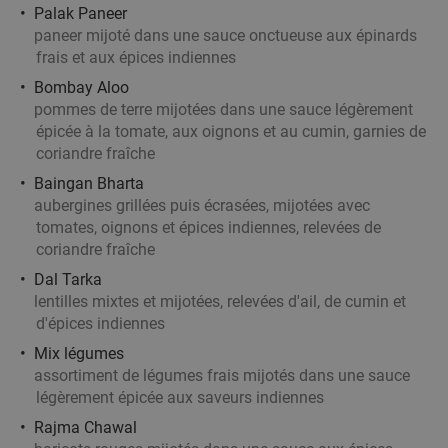
Tournai
26 min.
directions_car
Palak Paneer
Vendu : 26
20
,55
€
paneer mijoté dans une sauce onctueuse aux épinards
Régulier
frais et aux épices indiennes
13
€
,50
Bombay Aloo
pommes de terre mijotées dans une sauce légèrement
épicée à la tomate, aux oignons et au cumin, garnies de
Menu japonais en 3 services au choix à
27%
coriandre fraîche
Tournai
Baingan Bharta
Demain
Lu
Ma
Me
Je
Ve
aubergines grillées puis écrasées, mijotées avec
tomates, oignons et épices indiennes, relevées de
Sakura Tournai
9.1
star
coriandre fraîche
Tournai
26 min.
directions_car
Dal Tarka
Vendu : 74
38
,45
€
Régulier
lentilles mixtes et mijotées, relevées d'ail, de cumin et
27
€
,90
d'épices indiennes
Mix légumes
assortiment de légumes frais mijotés dans une sauce
légèrement épicée aux saveurs indiennes
Plateau de sushis à Tournai
44%
Rajma Chawal
Aujourd'hui
Demain
Lu
Ma
Me
Je
Ve