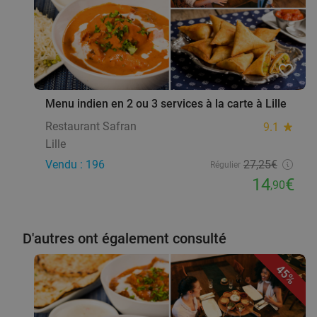
favorite_border
Menu indien en 2 ou 3 services à la carte à Lille
Restaurant Safran
9.1
star
Lille
Vendu : 196
27
,25
€
Régulier
14
€
,90
D'autres ont également consulté
45%