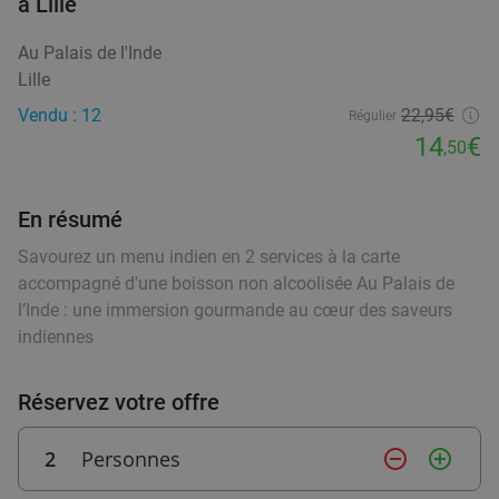
à Lille
food
food
Au Palais de l'Inde
food
Lille
Menu en 2 ou 3 services au choix chez Le Chat
20%
food
food
food
Vendu : 12
22,95€
Ventru
Régulier
14
€
food
,50
Aujourd'hui
Ma
Me
Je
Ve
Le Chat Ventru
9.9
star
En résumé
Baisieux
16 min.
directions_car
Vendu : 176
27
,50
€
Savourez un menu indien en 2 services à la carte
Régulier
food
21
€
accompagné d'une boisson non alcoolisée Au Palais de
,90
l’Inde : une immersion gourmande au cœur des saveurs
indiennes
2- of 3-gangenlunch of -diner nabij Lille
39%
Réservez votre offre
Ma
Me
Je
Ve
Max Factory
9.9
star
2
Personnes
remove_circle_outline
add_circle_outline
Baisieux
16 min.
directions_car