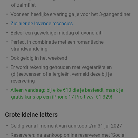
La Plancha
of zalmfilet
Brugge
23 min.
directions_car
Voor een heerlijke ervaring ga je voor het 3-gangendiner
Verkocht: 27
€59
Regulier
Zie hier de lovende recensies
€39
,95
Beleef een geweldige middag of avond uit!
Perfect in combinatie met een romantische
strandwandeling
2- of 3-gangenlunch of -diner à la carte in
41%
Ook geldig in het weekend
hartje Brugge
Er wordt rekening gehouden met vegetariërs en
Vandaag
Zo
Ma
Di
Wo
Do
(di)eetwensen of allergieën, vermeld deze bij je
reservering
Brasserie Forestière
9.4
star
Alleen vandaag: bij elke €10 die je besteedt, maak je
Brugge
23 min.
directions_car
gratis kans op een iPhone 17 Pro t.w.v. €1.329!
Verkocht: 362
€54
,20
Regulier
€31
,90
Grote kleine letters
Geldig vanaf moment van aankoop t/m 31 jul 2027
Sushiboot voor 2 personen bij Kanikama Sushi
Reserveren:
na aankoop online reserveren met 'Social
16%