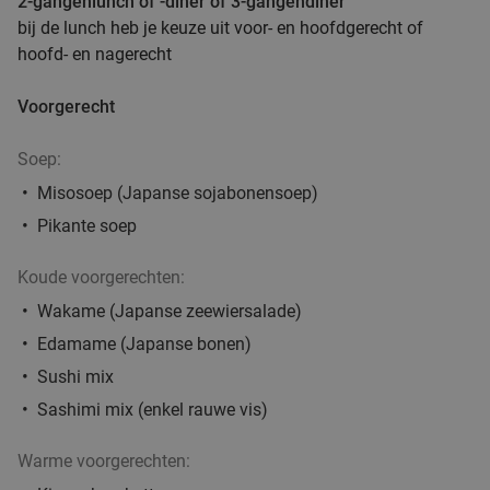
2-gangenlunch of -diner of 3-gangendiner
bij de lunch heb je keuze uit voor- en hoofdgerecht of
Ontbijt bij Bistro De Schilder
29%
hoofd- en nagerecht
Morgen
Zo
Ma
Di
Wo
Do
Voorgerecht
Bistro De Schilder
9.2
star
Brugge
23 min.
directions_car
Soep:
Verkocht: 150
€17
,50
Regulier
Misosoep (Japanse sojabonensoep)
€12
,50
Pikante soep
Koude voorgerechten:
2- of 3-gangenlunch of -diner à la carte bij
46%
Wakame (Japanse zeewiersalade)
Family Kitchen in hartje Brugge
Edamame (Japanse bonen)
Vandaag
Morgen
Zo
Ma
Do
Sushi mix
Family Kitchen
Sashimi mix (enkel rauwe vis)
Brugge
23 min.
directions_car
Verkocht: 36
€35
,95
Regulier
Warme voorgerechten:
€19
,50