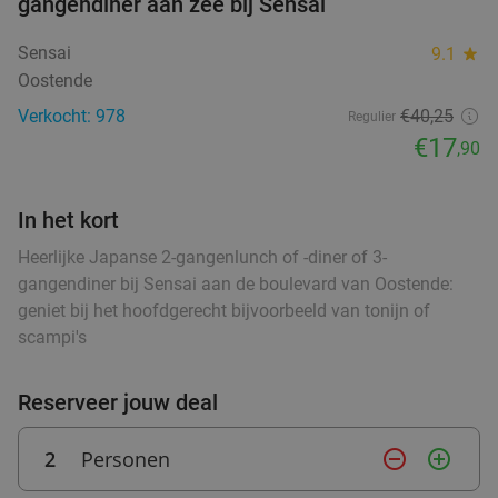
gangendiner aan zee bij Sensai
Bistro De Pompe
9.2
star
Brugge
23 min.
directions_car
Sensai
9.1
star
Verkocht: 322
€44
,20
Regulier
Oostende
€24
,50
Verkocht: 978
€40,25
Regulier
€17
,90
Thais 3-gangendiner à la carte in hartje
45%
In het kort
Brugge
Heerlijke Japanse 2-gangenlunch of -diner of 3-
Vandaag
Morgen
Zo
Ma
Di
Do
gangendiner bij Sensai aan de boulevard van Oostende:
Little Asia Brugge
9.8
star
geniet bij het hoofdgerecht bijvoorbeeld van tonijn of
Brugge
23 min.
directions_car
scampi's
Verkocht: 558
€37
,70
Regulier
€20
,90
Reserveer jouw deal
2
Personen
remove_circle_outline
add_circle_outline
Luxe ontbijtbuffet à volonté + glas bubbels bij
39%