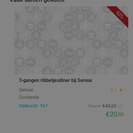
52%
favorite_border
3-gangen ribbetjesdiner bij Sensai
Sensai
9.1
star
Oostende
Verkocht: 167
€43
,25
Regulier
€20
,90