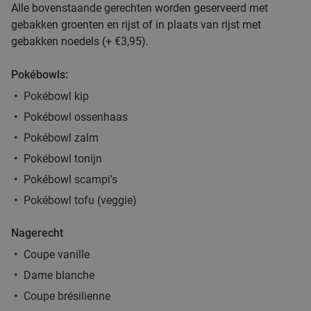
Alle bovenstaande gerechten worden geserveerd met
Trattoria Amici
7.8
star
gebakken groenten en rijst of in plaats van rijst met
Brugge
23 min.
directions_car
gebakken noedels (+ €3,95).
Verkocht: 154
€34
,55
Regulier
Pokébowls:
€18
,50
Pokébowl kip
Pokébowl ossenhaas
3-gangen keuzediner in hartje Brugge
45%
Pokébowl zalm
Vandaag
Morgen
Zo
Ma
Di
Wo
Do
Pokébowl tonijn
PlazaCafé
Pokébowl scampi's
10.0
star
Brugge
23 min.
directions_car
Pokébowl tofu (veggie)
Verkocht: 34
€58
,15
Regulier
Nagerecht
€32
Coupe vanille
Dame blanche
Italiaans 2- of 3-gangendiner à la carte bij
28%
Coupe brésilienne