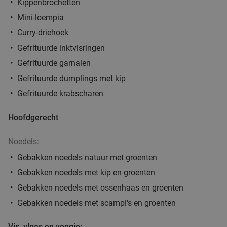
Kippenbrochetten
Mini-loempia
Curry-driehoek
2- of 3-gangendiner à la carte bij Arthie's
32%
Gefrituurde inktvisringen
Vandaag
Morgen
Zo
Ma
Di
Do
Gefrituurde garnalen
Arthie's
8.9
star
Gefrituurde dumplings met kip
Brugge
23 min.
directions_car
Gefrituurde krabscharen
Verkocht: 118
€34
,50
Regulier
€23
,50
Hoofdgerecht
Noedels:
2- of 3-gangendiner à la carte bij Restaurant
45%
Gebakken noedels natuur met groenten
De Katelijne
Gebakken noedels met kip en groenten
Vandaag
Morgen
Zo
Ma
Di
Wo
Gebakken noedels met ossenhaas en groenten
Gebakken noedels met scampi's en groenten
Restaurant De Katelijne
9.0
star
Brugge
23 min.
directions_car
Vis, vlees en veggie: