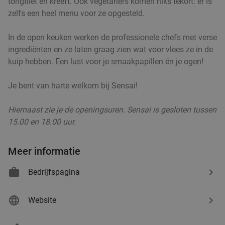
tongfilet en kreeft. Ook vegetariërs komen niks tekort: er is
€23
,50
zelfs een heel menu voor ze opgesteld.
In de open keuken werken de professionele chefs met verse
Tibetaanse 2-gangen keuzelunch of -diner bij
34%
ingrediënten en ze laten graag zien wat voor vlees ze in de
AMA kitchen
kuip hebben. Een lust voor je smaakpapillen én je ogen!
Vandaag
Zo
Di
Wo
Do
Je bent van harte welkom bij Sensai!
AMA kitchen
9.8
star
Brugge
24 min.
directions_car
Hiernaast zie je de openingsuren. Sensai is gesloten tussen
15.00 en 18.00 uur.
Verkocht: 22
€27
Regulier
€17
,90
Meer informatie
Bedrijfspagina
4-gangen keuzediner + kroepoek in Zeebrugge
46%
Vandaag
Morgen
Zo
Ma
Di
Do
Website
Bistro Feng Shui
9.2
star
Brugge
24 min.
directions_car