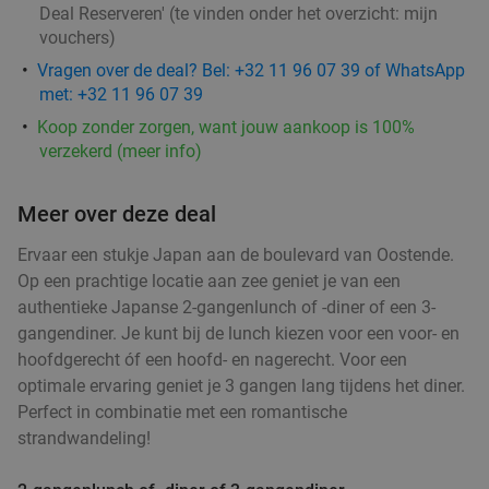
Deal Reserveren' (te vinden onder het overzicht:
mijn
Vandaag
Morgen
Zo
Di
Wo
Do
vouchers
)
Kanikama Sushi
9.8
star
Vragen over de deal? Bel: +32 11 96 07 39 of WhatsApp
Brugge
23 min.
directions_car
met: +32 11 96 07 39
Verkocht: 25
€70
Regulier
Koop zonder zorgen, want jouw aankoop is 100%
€59
verzekerd (meer info)
Meer over deze deal
2- of 3-gangenlunch of -diner à la carte bij La
37%
Ervaar een stukje Japan aan de boulevard van Oostende.
Dentellière in hartje Brugge
Op een prachtige locatie aan zee geniet je van een
authentieke Japanse 2-gangenlunch of -diner of een 3-
Vandaag
Zo
Ma
Di
Wo
Do
gangendiner. Je kunt bij de lunch kiezen voor een voor- en
La Dentellière
8.3
star
hoofdgerecht óf een hoofd- en nagerecht. Voor een
Brugge
23 min.
directions_car
optimale ervaring geniet je 3 gangen lang tijdens het diner.
Verkocht: 140
€38
,75
Regulier
Perfect in combinatie met een romantische
€24
strandwandeling!
,50