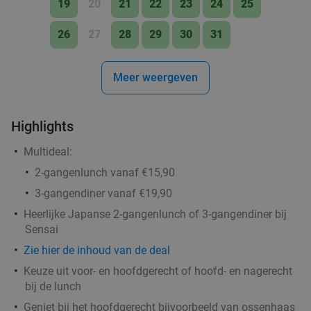
€21
19
20
21
22
23
24
25
,90
26
27
28
29
30
31
Italiaans 2- of 3-gangendiner à la carte bij
27%
Meer weergeven
Bella Italia Brugge
Vandaag
Zo
Ma
Di
Wo
Do
Highlights
Bella Italia Brugge
10.0
star
Multideal:
Brugge
23 min.
directions_car
2-gangenlunch vanaf €15,90
Verkocht: 138
€28
Regulier
3-gangendiner vanaf €19,90
€20
,50
Heerlijke Japanse 2-gangenlunch of 3-gangendiner bij
Sensai
Zie
hier
de inhoud van de deal
Steengrillen + cava + tiramisu of All-You-Can-
32%
Keuze uit voor- en hoofdgerecht of hoofd- en nagerecht
Eat picanha (3 uur)
bij de lunch
Vandaag
Morgen
Zo
Di
Wo
Do
Geniet bij het hoofdgerecht bijvoorbeeld van ossenhaas