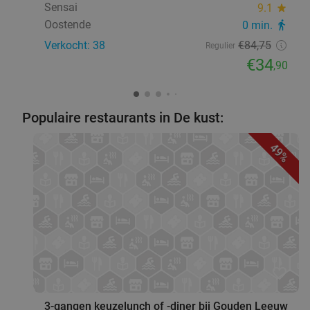
Sensai
9.1
star
Oostende
0 min.
directions_walk
Verkocht: 38
€84
,75
Regulier
€34
,90
Populaire restaurants in De kust:
49%
favorite_border
3-gangen keuzelunch of -diner bij Gouden Leeuw