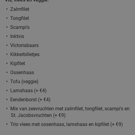
Verkocht: 61
€42
Regulier
Zalmfilet
€22
,90
Tongfilet
Scampi's
2-gangenlunch of -diner à la carte bij 't Gouden
Inktvis
32%
Mandeken
Victoriabaars
Kikkerbilletjes
Vandaag
Morgen
Zo
Ma
Di
Wo
Kipfilet
't Gouden Mandeken
9.7
star
Diksmuide
23 min.
directions_car
Ossenhaas
Tofu (veggie)
Verkocht: 47
€34
,50
Regulier
€23
Lamshaas (+ €4)
,50
Eendenborst (+ €4)
Mix van zeevruchten met zalmfilet, tongfilet, scampi's en
2-gangen keuzelunch of -diner in hartje
46%
St. Jacobsvruchten (+ €9)
Brugge
Trio vlees met ossenhaas, lamshaas en kipfilet (+ €9)
Vandaag
Morgen
Zo
Ma
Di
Wo
Do