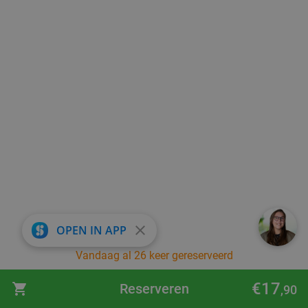
close
OPEN IN APP
Vandaag al 26 keer gereserveerd
€17
Reserveren
,90