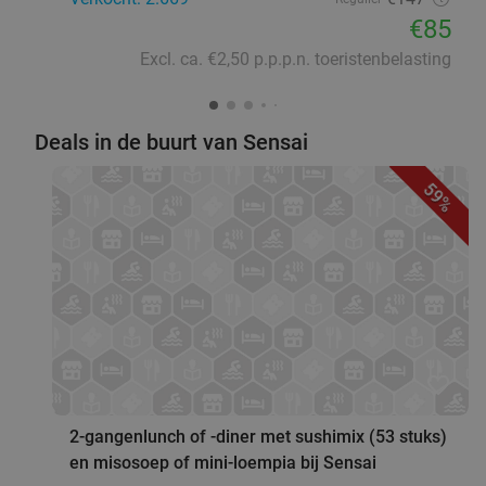
€85
Excl. ca. €2,50 p.p.p.n. toeristenbelasting
Deals in de buurt van Sensai
59%
favorite_border
2-gangenlunch of -diner met sushimix (53 stuks)
en misosoep of mini-loempia bij Sensai