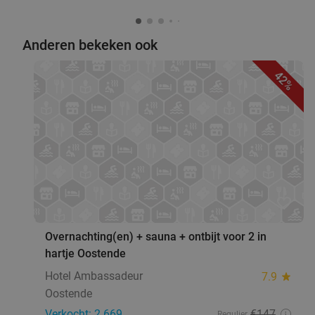
Anderen bekeken ook
42%
favorite_border
Overnachting(en) + sauna + ontbijt voor 2 in
hartje Oostende
Hotel Ambassadeur
7.9
star
Oostende
Verkocht: 2.669
€147
Regulier