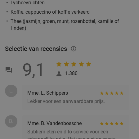
Retro Gusto
Lycheevruchten
Vandaag
Morgen
Zo
Ma
Do
Koffie, cappuccino of koffie verkeerd
Thee (jasmijn, groen, munt, rozenbottel, kamille of
Restaurant Retro Gusto
9.5
star
linden)
Brugge
23 min.
directions_car
Verkocht: 59
€35
,30
Regulier
€25
Selectie van recensies
info_outlined
,50
9,1
2- of 3-gangenlunch of -diner à la carte
1.380
51%
Vandaag
Zo
Ma
Di
Wo
Do
L.
Mme. L. Schippers
Mama Luca
9.4
star
Lekker voor een aanvaardbare prijs.
Brugge
24 min.
directions_car
Verkocht: 99
€54
,10
Regulier
€26
,50
B.
Mme. B. Vandenbossche
Subliem eten en dito service voor een