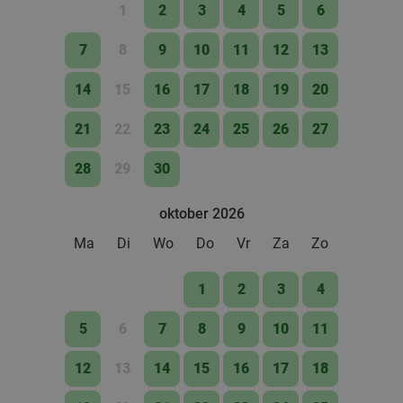
1
2
3
4
5
6
2- of 3-gangendiner à la carte bij Malpertuus
34%
7
8
9
10
11
12
13
Eiermarkt in Brugge
Vandaag
Morgen
Di
Wo
Do
14
15
16
17
18
19
20
Malpertuus Eiermarkt
9.1
star
21
22
23
24
25
26
27
Brugge
23 min.
directions_car
Verkocht: 146
€42
,95
28
29
30
Regulier
€28
,50
oktober 2026
Ma
Di
Wo
Do
Vr
Za
Zo
2- of 3-gangendiner à la carte bij Le Panier D'Or
53%
1
2
3
4
Vandaag
5
6
7
8
9
10
11
Le Panier D'Or
9.1
star
Brugge
23 min.
directions_car
12
13
14
15
16
17
18
Verkocht: 553
€46
,35
Regulier