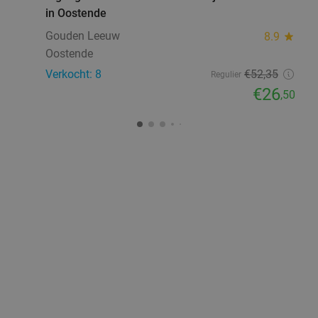
in Oostende
Gouden Leeuw
8.9
star
Oostende
Verkocht: 8
€52
,35
Regulier
€26
,50