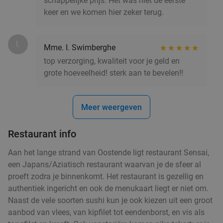
schappelijke prijs. Het was niet de eerste
Indiaas 2- of 3-gangendiner á la carte +
28%
keer en we komen hier zeker terug.
naanbrood in hartje Brugge
Vandaag
Morgen
Zo
Ma
Di
Do
I.
Mme. I. Swimberghe
Curry Palace & Tandoor
7.8
star
top verzorging, kwaliteit voor je geld en
Brugge
24 min.
directions_car
grote hoeveelheid! sterk aan te bevelen!!
Verkocht: 151
€29
,90
Regulier
€21
,50
Meer weergeven
Restaurant info
2- of 3-gangenlunch of -diner à la carte in
42%
Aan het lange strand van Oostende ligt restaurant Sensai,
hartje Brugge
een Japans/Aziatisch restaurant waarvan je de sfeer al
Vandaag
Morgen
Zo
Ma
Di
Wo
Do
proeft zodra je binnenkomt. Het restaurant is gezellig en
Restaurant Montana
authentiek ingericht en ook de menukaart liegt er niet om.
Brugge
24 min.
directions_car
Naast de vele soorten sushi kun je ook kiezen uit een groot
aanbod van vlees, van kipfilet tot eendenborst, en vis als
Verkocht: 30
€40
,60
Regulier