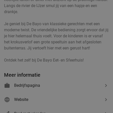
Langs de rivier de IJzer smul jij van een hapje en een
drankje.
Ontbijt bij Bistro De Schilder
29%
Je geniet bij De Bayo van klassieke gerechten met een
Morgen
Ma
Di
Wo
Do
Vr
moderne twist. De vriendelijke bediening zorgt ervoor dat jij
Bistro De Schilder
9.2
star
je hier helemaal thuis voelt. Voor de kinderen is er vanaf
Brugge
23 min.
directions_car
het krokusverlof een grote speeltuin aan het afgesloten
Verkocht: 159
€17
,50
buitenterras. Jij vertoeft hier met een gerust hart!
Regulier
€12
,50
Ontdek het zelf bij De Bayo Eet- en Sfeerhuis!
Meer informatie
2- of 3-gangenlunch of -diner à la carte bij
46%
Family Kitchen in hartje Brugge
Bedrijfspagina
Morgen
Ma
Do
Vr
Family Kitchen
Website
Brugge
23 min.
directions_car
Verkocht: 45
€35
,95