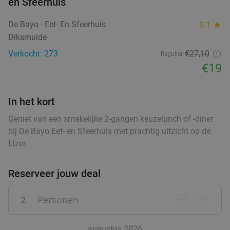
en Sfeerhuis
Morgen
Ma
Di
Wo
Do
Vr
Bistro De Pompe
9.2
star
De Bayo - Eet- En Sfeerhuis
9.1
star
Brugge
23 min.
directions_car
Diksmuide
Verkocht: 330
€44
,20
Verkocht: 273
€27
,10
Regulier
Regulier
€25
€19
,50
In het kort
Thais 3-gangendiner à la carte in hartje
45%
Geniet van een smakelijke 2-gangen keuzelunch of -diner
Brugge
bij De Bayo Eet- en Sfeerhuis met prachtig uitzicht op de
Morgen
Ma
Di
Do
Vr
IJzer
Little Asia Brugge
9.8
star
Brugge
23 min.
directions_car
Reserveer jouw deal
Verkocht: 567
€37
,70
Regulier
€20
2
Personen
remove_circle_outline
add_circle_outline
,90
augustus 2026