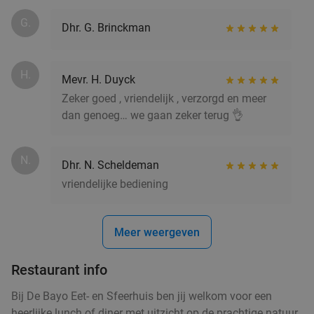
Sushiboot voor 2 personen bij Kanikama Sushi
16%
G.
Dhr. G. Brinckman
Vandaag
Morgen
Di
Wo
Do
Vr
Kanikama Sushi
9.8
star
H.
Brugge
23 min.
directions_car
Mevr. H. Duyck
Zeker goed , vriendelijk , verzorgd en meer
Verkocht: 25
€70
Regulier
dan genoeg… we gaan zeker terug 👌
€59
N.
Dhr. N. Scheldeman
2- of 3-gangenlunch of -diner à la carte bij La
37%
vriendelijke bediening
Dentellière in hartje Brugge
Morgen
Ma
Di
Wo
Do
Vr
Meer weergeven
La Dentellière
8.3
star
Brugge
23 min.
directions_car
Restaurant info
Verkocht: 140
€38
,75
Regulier
Bij De Bayo Eet- en Sfeerhuis ben jij welkom voor een
€24
,50
heerlijke lunch of diner met uitzicht op de prachtige natuur.