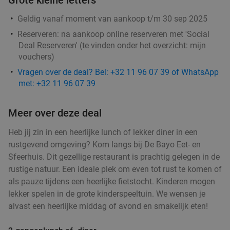
Verkocht: 154
€46
,35
Regulier
Geldig vanaf moment van aankoop t/m 30 sep 2025
€21
,90
Reserveren:
na aankoop online reserveren met 'Social
Deal Reserveren' (te vinden onder het overzicht:
mijn
vouchers
)
Italiaans 2- of 3-gangendiner à la carte bij
27%
Vragen over de deal? Bel: +32 11 96 07 39 of WhatsApp
met: +32 11 96 07 39
Bella Italia Brugge
Morgen
Ma
Di
Wo
Do
Vr
Meer over deze deal
Bella Italia Brugge
10.0
star
Brugge
Heb jij zin in een heerlijke lunch of lekker diner in een
23 min.
directions_car
rustgevend omgeving? Kom langs bij De Bayo Eet- en
Verkocht: 148
€28
Regulier
Sfeerhuis. Dit gezellige restaurant is prachtig gelegen in de
€20
,50
rustige natuur. Een ideale plek om even tot rust te komen of
als pauze tijdens een heerlijke fietstocht. Kinderen mogen
lekker spelen in de grote kinderspeeltuin. We wensen je
Steengrillen + cava + tiramisu of All-You-Can-
32%
alvast een heerlijke middag of avond en smakelijk eten!
Eat picanha (3 uur)