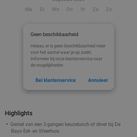
Luxe ontbijtbuffet à volonté + glas bubbels bij
39%
Ma
Di
Wo
Do
Vr
Za
Zo
Hotel du Théâtre in hartje Brugge
1
2
Morgen
Ma
Di
Wo
Do
Vr
Geen beschikbaarheid
Hotel du Théâtre
9.7
star
3
4
5
6
7
8
9
Brugge
23 min.
directions_car
Helaas, er is geen beschikbaarheid meer
10
11
12
13
14
15
16
voor het aantal waar je op zoekt.
Verkocht: 40
€34
Regulier
Informeer bij onze klantenservice naar
€20
,90
17
18
19
20
21
22
23
de mogelijkheden
24
25
26
27
28
29
30
Bel klantenservice
Annuleer
3-gangenlunch of -diner à la carte bij 't Voutje
42%
31
Di
Wo
Do
Vr
't Voutje
9.2
star
Highlights
Brugge
23 min.
directions_car
Verkocht: 218
€56
,45
Geniet van een 2-gangen keuzelunch of diner bij De
Regulier
Bayo Eet- en Sfeerhuis
€32
,50