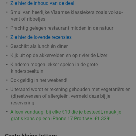
Zie hier de inhoud van de deal
Smul van heerlijke Vlaamse klassiekers zoals vol-au-
vent of ribbetjes
2- of 3-gangendiner à la carte bij Malpertuus
18%
Prachtig gelegen restaurant midden in de natuur
Eiermarkt in Brugge
Zie hier de lovende recensies
Di
Wo
Do
Vr
Geschikt als lunch én diner
Malpertuus Eiermarkt
9.1
star
Kijk uit op de akkervelden en op rivier de IJzer
Brugge
23 min.
directions_car
Kinderen mogen lekker spelen in de grote
Verkocht: 148
€30
,50
Regulier
kinderspeeltuin
€24
,90
Ook geldig in het weekend!
Uiteraard wordt er rekening gehouden met vegetariërs en
(di)eetwensen of allergieën, vermeld deze bij je
2- of 3-gangendiner à la carte bij Le Panier
53%
reservering
D'Or
Alleen vandaag: bij elke €10 die je besteedt, maak je
Morgen
Ma
Di
Wo
Do
Vr
gratis kans op een iPhone 17 Pro t.w.v. €1.329!
Le Panier D'Or
9.1
star
Brugge
Grote kleine letters
23 min.
directions_car