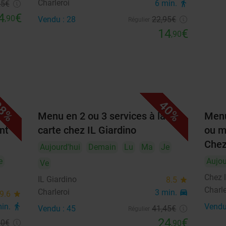
Charleroi
6 min.
directions_walk
25
€
4
€
,90
Vendu : 28
22
,95
€
Régulier
14
€
,90
8%
40%
+
Menu en 2 ou 3 services à la
Menu
nt
carte chez IL Giardino
ou m
Chez
Aujourd'hui
Demain
Lu
Ma
Je
e
Aujou
Ve
Chez 
IL Giardino
8.5
star
Charle
Charleroi
3 min.
directions_car
9.6
star
min.
directions_walk
Vendu
Vendu : 45
41
,45
€
Régulier
24
€
80
€
,90