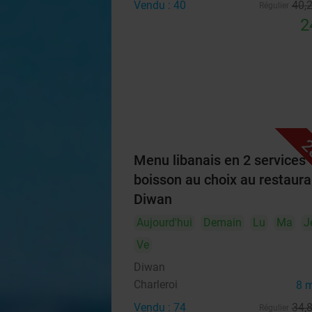
Vendu : 40
40
,
Régulier
2
2
Menu libanais en 2 services 
boisson au choix au restaura
Diwan
Aujourd'hui
Demain
Lu
Ma
J
Ve
Diwan
Charleroi
8 
Vendu : 74
34
,
Régulier