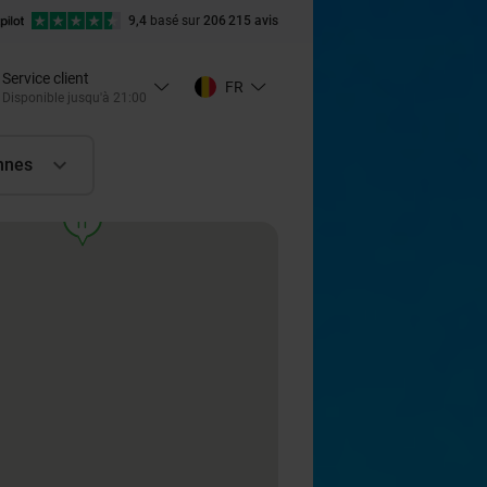
9,4
basé sur
206 215 avis
Service client
FR
Disponible jusqu'à 21:00
nnes
food