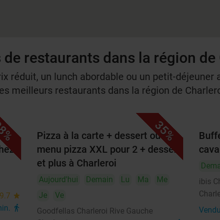
 de restaurants dans la région de
rix réduit, un lunch abordable ou un petit-déjeuner a
s meilleurs restaurants dans la région de Charlero
8%
35%
Pizza à la carte + dessert ou
Buff
chez
menu pizza XXL pour 2 + dessert
cava
et plus à Charleroi
Dema
Aujourd'hui
Demain
Lu
Ma
Me
ibis C
Charle
Je
Ve
9.7
star
min.
directions_walk
Vendu
Goodfellas Charleroi Rive Gauche