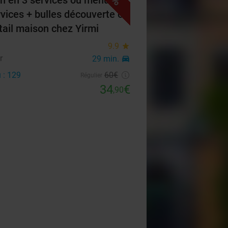
h en 3 services ou menu en
rvices + bulles découverte ou
tail maison chez Yirmi
9.9
star
r
29 min.
directions_car
 : 129
60€
Régulier
34
€
,90