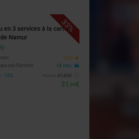
33%
 en 3 services à la carte
 de Namur
Ve
loon
10.0
star
pe-sur-Sambre
18 min.
directions_car
 : 133
47
,60
€
Régulier
31
€
,90