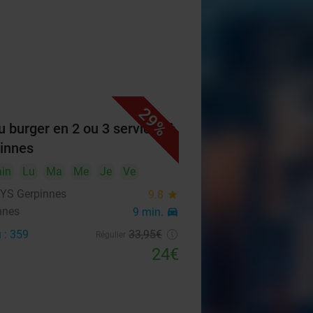
29%
 burger en 2 ou 3 services à
innes
in
Lu
Ma
Me
Je
Ve
YS Gerpinnes
9.8
star
nnes
9 min.
directions_car
 : 359
33
,95
€
Régulier
24€