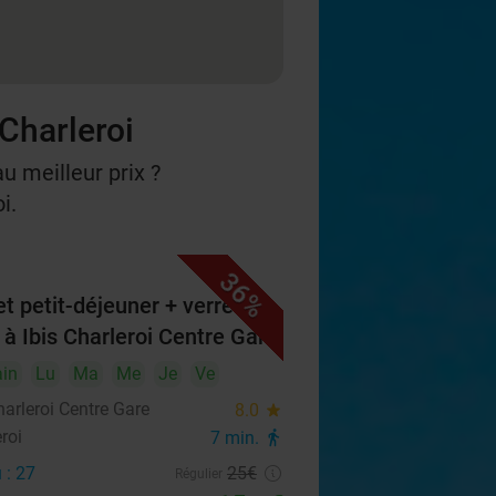
 Charleroi
u meilleur prix ?
i.
36%
et petit-déjeuner + verre de
 à Ibis Charleroi Centre Gare
in
Lu
Ma
Me
Je
Ve
harleroi Centre Gare
8.0
star
roi
7 min.
directions_walk
 : 27
25€
Régulier