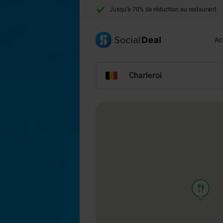
Jusqu'à 70% de réduction au restaurant
+ de 10 millions de membres
Ac
Charleroi
food