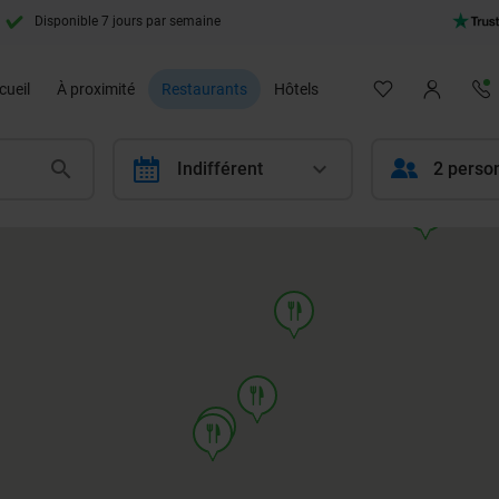
Disponible 7 jours par semaine
cueil
À proximité
Restaurants
Hôtels
calendar
Indifférent
2 perso
food
food
food
food
food