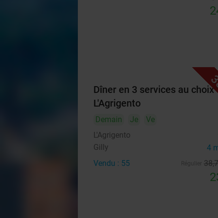
2
3
Dîner en 3 services au choix 
L'Agrigento
Demain
Je
Ve
L'Agrigento
Gilly
4 
Vendu : 55
38
,
Régulier
2