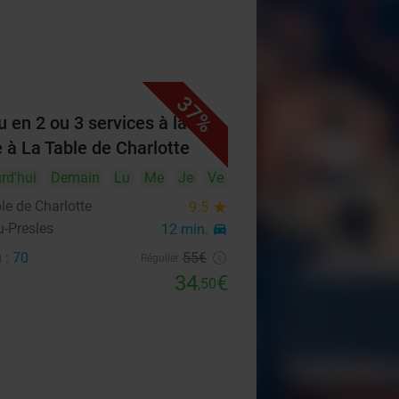
37%
 en 2 ou 3 services à la
e à La Table de Charlotte
rd'hui
Demain
Lu
Me
Je
Ve
le de Charlotte
9.5
star
u-Presles
12 min.
directions_car
 : 70
55€
Régulier
34
€
,50