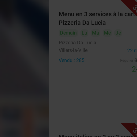
3
Menu en 3 services à la carte
Pizzeria Da Lucia
Demain
Lu
Ma
Me
Je
Pizzeria Da Lucia
Villers-la-Ville
22 
Vendu : 285
Régulier
2
3