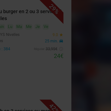
29%
 burger en 2 ou 3 services à
lles
in
Lu
Ma
Me
Je
Ve
S Nivelles
9.0
star
es
25 min.
directions_car
 : 384
33
,95
€
Régulier
24€
42%