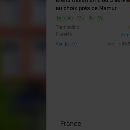
Menu italien en 2 ou 3 servi
au choix près de Namur
Demain
Me
Je
Ve
Trampolino
1
Floreffe
27 
Vendu : 97
35
,
Régulier
France