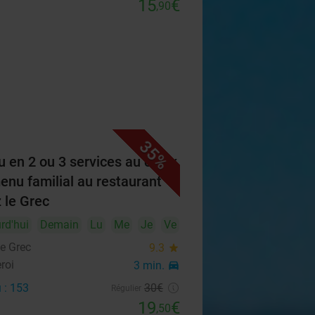
15
€
,90
35%
 en 2 ou 3 services au choix
enu familial au restaurant
 le Grec
rd'hui
Demain
Lu
Me
Je
Ve
le Grec
9.3
star
roi
3 min.
directions_car
 : 153
30€
Régulier
19
€
,50