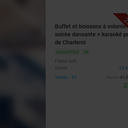
2
Buffet et boissons à volonté
soirée dansante + karaoké p
de Charleroi
Aujourd'hui
Ve
Fiesta Grill
Gozee
13 
Vendu : 33
41
,
Régulier
3