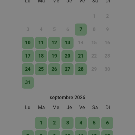
Lu
Ma
Me
Je
Ve
Sa
Di
1
2
3
4
5
6
7
8
9
10
11
12
13
14
15
16
17
18
19
20
21
22
23
24
25
26
27
28
29
30
31
septembre 2026
Lu
Ma
Me
Je
Ve
Sa
Di
1
2
3
4
5
6