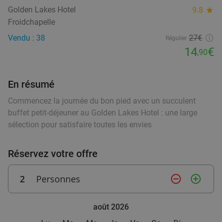
32%
Golden Lakes Hotel
de Namur
9.8
star
Froidchapelle
Aujourd'hui
Demain
Di
Me
Je
Vendu : 38
27€
Régulier
Trampolino
10.0
star
14
€
,90
Floreffe
27 min.
directions_car
food
Vendu : 97
35
,30
€
Régulier
En résumé
24€
food
Commencez la journée du bon pied avec un succulent
buffet petit-déjeuner au Golden Lakes Hotel : une large
food
sélection pour satisfaire toutes les envies
Buffet petit-déjeuner au Golden Lakes Hotel
45%
food
Aujourd'hui
Lu
Ma
Me
Je
Réservez votre offre
Golden Lakes Hotel
9.8
star
Froidchapelle
29 min.
directions_car
2
Personnes
remove_circle_outline
add_circle_outline
Vendu : 38
27€
Régulier
14
€
,90
août 2026