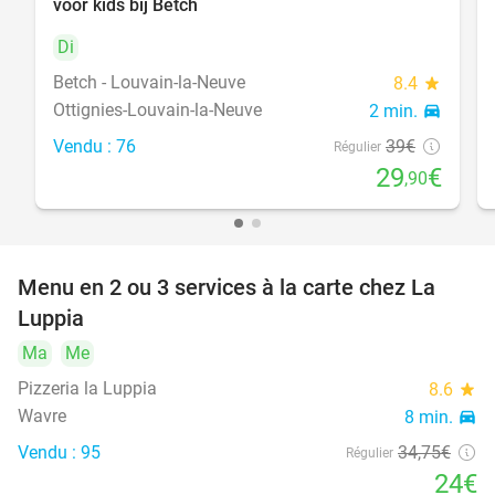
food
voor kids bij Betch
food
Di
Betch - Louvain-la-Neuve
8.4
star
Ottignies-Louvain-la-Neuve
2 min.
directions_car
Vendu : 76
39€
Régulier
29
€
,90
Menu en 2 ou 3 services à la carte chez La
31%
Luppia
Ma
Me
Pizzeria la Luppia
8.6
star
Wavre
8 min.
directions_car
Vendu : 95
34
,75
€
Régulier
24€