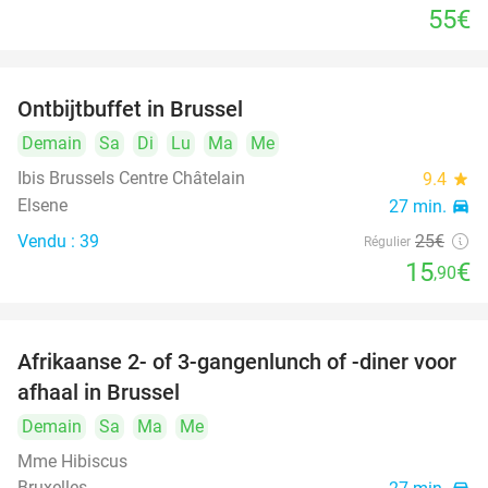
55€
Ontbijtbuffet in Brussel
36%
Demain
Sa
Di
Lu
Ma
Me
Ibis Brussels Centre Châtelain
9.4
star
Elsene
27 min.
directions_car
Vendu : 39
25€
Régulier
15
€
,90
Afrikaanse 2- of 3-gangenlunch of -diner voor
64%
afhaal in Brussel
Demain
Sa
Ma
Me
Mme Hibiscus
Bruxelles