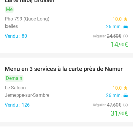
carte nabij Brussel
Me
Pho 799 (Quoc Long)
10.0
star
Ixelles
26 min.
directions_car
Vendu : 80
24
,50
€
Régulier
14
€
,90
Menu en 3 services à la carte près de Namur
33%
Demain
Le Saloon
10.0
star
Jemeppe-sur-Sambre
26 min.
directions_car
Vendu : 126
47
,60
€
Régulier
31
€
,90