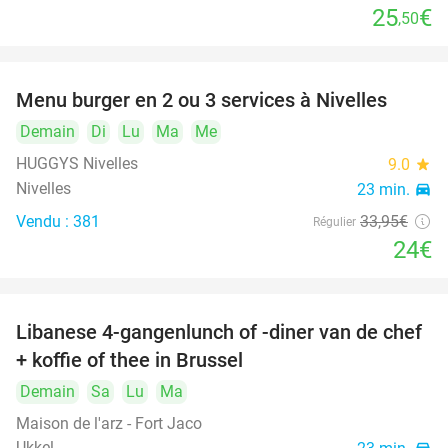
25
€
,50
Menu burger en 2 ou 3 services à Nivelles
29%
Demain
Di
Lu
Ma
Me
HUGGYS Nivelles
9.0
star
Nivelles
23 min.
directions_car
Vendu : 381
33
,95
€
Régulier
24€
Libanese 4-gangenlunch of -diner van de chef
32%
+ koffie of thee in Brussel
Demain
Sa
Lu
Ma
Maison de l'arz - Fort Jaco
Ukkel