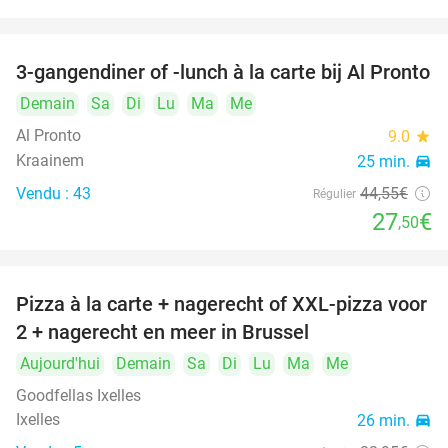
3-gangendiner of -lunch à la carte bij Al Pronto
38%
Demain
Sa
Di
Lu
Ma
Me
Al Pronto
9.0
star
Kraainem
25 min.
directions_car
Vendu : 43
44
,55
€
Régulier
27
€
,50
Pizza à la carte + nagerecht of XXL-pizza voor
35%
2 + nagerecht en meer in Brussel
Aujourd'hui
Demain
Sa
Di
Lu
Ma
Me
Goodfellas Ixelles
Ixelles
26 min.
directions_car