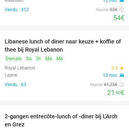
Rixensart
12 min.
directions_car
Vendu : 412
92€
Régulier
54€
Libanese lunch of diner naar keuze + koffie of
47%
thee bij Royal Lebanon
Demain
Sa
Di
Ma
Me
Royal Lebanon
9.8
star
Lasne
13 min.
directions_car
Vendu : 63
41
,25
€
Régulier
21
€
,90
2-gangen entrecôte-lunch of -diner bij L'Arch
40%
en Grez