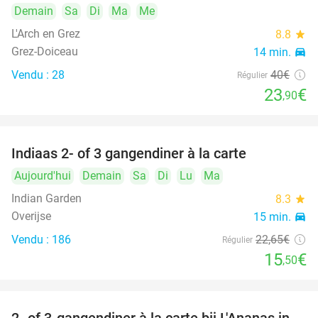
Demain
Sa
Di
Ma
Me
L'Arch en Grez
8.8
star
Grez-Doiceau
14 min.
directions_car
Vendu : 28
40€
Régulier
23
€
,90
Indiaas 2- of 3 gangendiner à la carte
32%
Aujourd'hui
Demain
Sa
Di
Lu
Ma
Indian Garden
8.3
star
Overijse
15 min.
directions_car
Vendu : 186
22
,65
€
Régulier
15
€
,50