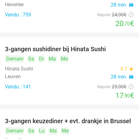
Heverlee
28 min.
directions_car
Vendu : 759
24
,90
€
Régulier
20
€
,70
3-gangen sushidiner bij Hinata Sushi
40%
Demain
Sa
Di
Ma
Me
Hinata Sushi
9.7
star
Leuven
28 min.
directions_car
Vendu : 141
29
,90
€
Régulier
17
€
,90
3-gangen keuzediner + evt. drankje in Brussel
47%
Demain
Sa
Lu
Ma
Me