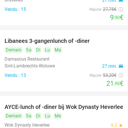
27 min.
directions_car
Vendu : 15
27
,75
€
Régulier
9
€
,90
Libanees 3-gangenlunch of -diner
59%
Demain
Sa
Di
Lu
Ma
Damascus Restaurant
Sint-Lambrechts-Woluwe
27 min.
directions_car
Vendu : 13
53
,20
€
Régulier
21
€
,90
AYCE-lunch of -diner bij Wok Dynasty Heverlee
17%
Demain
Sa
Di
Lu
Me
Wok Dynasty Heverlee
9.2
star