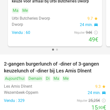
keuze voor afhaal bij Urbi Butcheries Dworp
Ma
Me
Urbi Butcheries Dworp
9.7
star
Dworp
24 min.
directions_car
Vendu : 60
94€
Régulier
49€
2-gangen burgerlunch of -diner of 3-gangen
37%
keuzelunch of -diner bij Les Amis Dînent
Aujourd'hui
Demain
Di
Ma
Me
Les Amis Dînent
9.3
star
Wezembeek-Oppem
24 min.
directions_car
Vendu : 329
25
,25
€
Régulier
15
€
,90