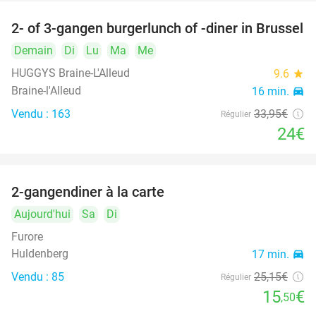
2- of 3-gangen burgerlunch of -diner in Brussel
29%
Demain
Di
Lu
Ma
Me
HUGGYS Braine-L'Alleud
9.6
star
Braine-l'Alleud
16 min.
directions_car
Vendu : 163
33
,95
€
Régulier
24€
2-gangendiner à la carte
38%
Aujourd'hui
Sa
Di
Furore
Huldenberg
17 min.
directions_car
Vendu : 85
25
,15
€
Régulier
15
€
,50