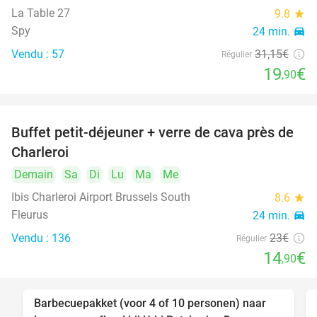
La Table 27
9.8
star
Spy
24 min.
directions_car
Vendu : 57
31
,15
€
Régulier
19
€
,90
Buffet petit-déjeuner + verre de cava près de
35%
Charleroi
Demain
Sa
Di
Lu
Ma
Me
Ibis Charleroi Airport Brussels South
8.6
star
Fleurus
24 min.
directions_car
Vendu : 136
23€
Régulier
14
€
,90
Barbecuepakket (voor 4 of 10 personen) naar
48%