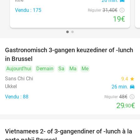
26 min.
directions_car
Vendu : 175
31
,40
€
Régulier
19€
Gastronomisch 3-gangen keuzediner of -lunch
38%
in Brussel
Aujourd'hui
Demain
Sa
Ma
Me
Sans Chi Chi
9.4
star
Ukkel
26 min.
directions_car
Vendu : 88
48€
Régulier
29
€
,90
Vietnamees 2- of 3-gangendiner of -lunch à la
39%