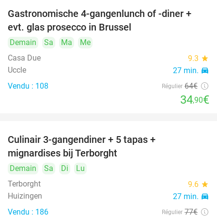
Gastronomische 4-gangenlunch of -diner +
45%
evt. glas prosecco in Brussel
Demain
Sa
Ma
Me
Casa Due
9.3
star
Uccle
27 min.
directions_car
Vendu : 108
64€
Régulier
34
€
,90
Culinair 3-gangendiner + 5 tapas +
29%
mignardises bij Terborght
Demain
Sa
Di
Lu
Terborght
9.6
star
Huizingen
27 min.
directions_car
Vendu : 186
77€
Régulier