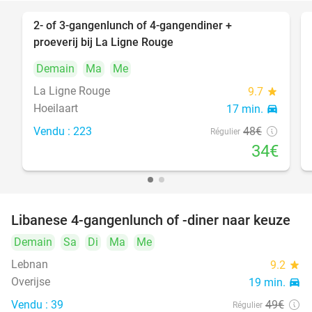
2- of 3-gangenlunch of 4-gangendiner +
29%
proeverij bij La Ligne Rouge
Demain
Ma
Me
La Ligne Rouge
9.7
star
Hoeilaart
17 min.
directions_car
Vendu : 223
48€
Régulier
34€
Libanese 4-gangenlunch of -diner naar keuze
48%
Demain
Sa
Di
Ma
Me
Lebnan
9.2
star
Overijse
19 min.
directions_car
Vendu : 39
49€
Régulier