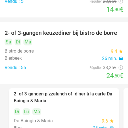
Vendu : 5
22
,95
€
Régulier
14
€
,90
2- of 3-gangen keuzediner bij bistro de borre
36%
Sa
Di
Ma
Bistro de borre
9.4
star
Bierbeek
26 min.
directions_car
Vendu : 55
38
,25
€
Régulier
24
€
,50
2- of 3-gangen pizzalunch of -diner à la carte Da
39%
Baingio & Maria
Di
Lu
Ma
Da Baingio & Maria
9.6
star
Ittre