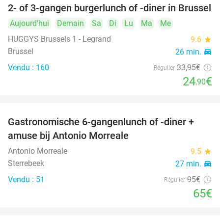
2- of 3-gangen burgerlunch of -diner in Brussel
27%
Aujourd'hui
Demain
Sa
Di
Lu
Ma
Me
HUGGYS Brussels 1 - Legrand
9.6
star
Brussel
26 min.
directions_car
Vendu : 160
33
,95
€
Régulier
24
€
,90
Gastronomische 6-gangenlunch of -diner +
32%
amuse bij Antonio Morreale
Antonio Morreale
9.5
star
Sterrebeek
27 min.
directions_car
Vendu : 51
95€
Régulier
65€