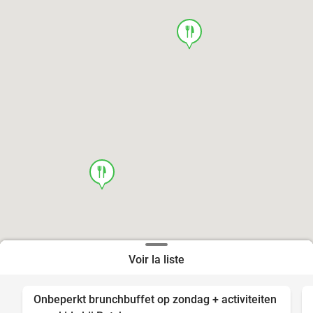
food
food
Voir la liste
Onbeperkt brunchbuffet op zondag + activiteiten
23%