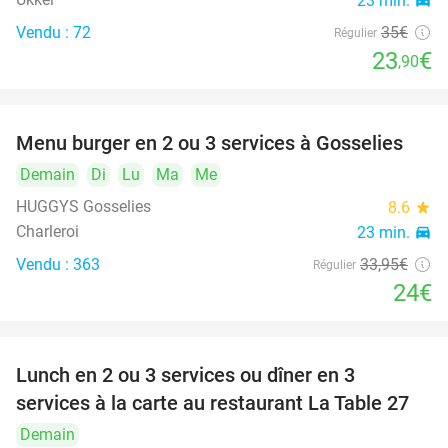
23 min.
directions_car
Vendu : 72
35€
Régulier
23
€
,90
Menu burger en 2 ou 3 services à Gosselies
29%
Demain
Di
Lu
Ma
Me
HUGGYS Gosselies
8.6
star
Charleroi
23 min.
directions_car
Vendu : 363
33
,95
€
Régulier
24€
Lunch en 2 ou 3 services ou dîner en 3
36%
services à la carte au restaurant La Table 27
Demain