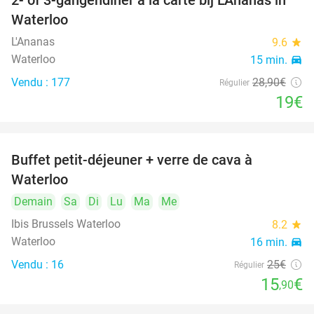
2- of 3-gangendiner à la carte bij L'Ananas in
34%
Waterloo
L'Ananas
9.6
star
Waterloo
15 min.
directions_car
Vendu : 177
28
,90
€
Régulier
19€
Buffet petit-déjeuner + verre de cava à
36%
Waterloo
Demain
Sa
Di
Lu
Ma
Me
Ibis Brussels Waterloo
8.2
star
Waterloo
16 min.
directions_car
Vendu : 16
25€
Régulier
15
€
,90