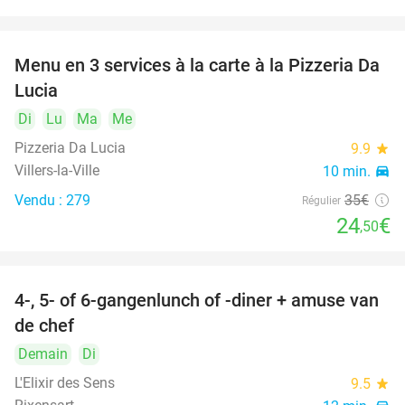
Menu en 3 services à la carte à la Pizzeria Da
30%
Lucia
Di
Lu
Ma
Me
Pizzeria Da Lucia
9.9
star
Villers-la-Ville
10 min.
directions_car
Vendu : 279
35€
Régulier
24
€
,50
4-, 5- of 6-gangenlunch of -diner + amuse van
41%
de chef
Demain
Di
L'Elixir des Sens
9.5
star