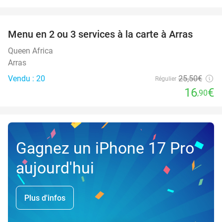
favorite_border
Menu en 2 ou 3 services à la carte à Arras
34%
Queen Africa
Arras
Vendu : 20
25
,50
€
Régulier
16
€
,90
Gagnez un iPhone 17 Pro
aujourd'hui
Plus d'infos