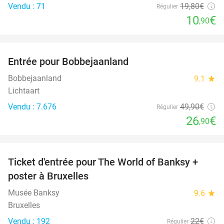
Vendu : 71
19
,80
€
Régulier
10
€
,90
favorite_border
Entrée pour Bobbejaanland
46%
Bobbejaanland
9.1
star
Lichtaart
Vendu : 7.676
49
,90
€
Régulier
26
€
,90
favorite_border
Ticket d'entrée pour The World of Banksy +
37%
poster à Bruxelles
Musée Banksy
9.6
star
Bruxelles
Vendu : 192
22€
Régulier