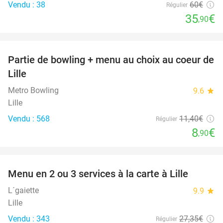
Vendu : 38
60€
Régulier
35
€
,90
favorite_border
Partie de bowling + menu au choix au coeur de
22%
Lille
Metro Bowling
9.6
star
Lille
Vendu : 568
11
,40
€
Régulier
8
€
,90
favorite_border
Menu en 2 ou 3 services à la carte à Lille
36%
L´gaiette
9.9
star
Lille
Vendu : 343
27
,35
€
Régulier