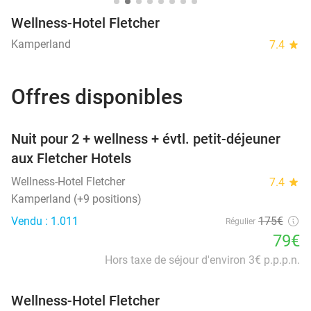
Wellness-Hotel Fletcher
Kamperland
7.4
star
Offres disponibles
favorite_border
Nuit pour 2 + wellness + évtl. petit-déjeuner
aux Fletcher Hotels
Wellness-Hotel Fletcher
7.4
star
Kamperland (+9 positions)
Vendu : 1.011
175€
Régulier
79€
Hors taxe de séjour d'environ 3€ p.p.p.n.
Wellness-Hotel Fletcher