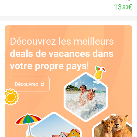
13
€
,90
Découvrez les meilleurs
deals de vacances dans
votre propre pays
!
Découvrez ici