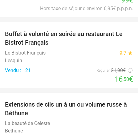
Hors taxe de séjour d'environ 6,95€ p.p.p.n.
favorite_border
Buffet à volonté en soirée au restaurant Le
25%
Bistrot Français
Le Bistrot Français
9.7
star
Lesquin
Vendu : 121
21
,90
€
Régulier
16
€
,50
favorite_border
Extensions de cils un à un ou volume russe à
42%
Béthune
La beauté de Celeste
Béthune