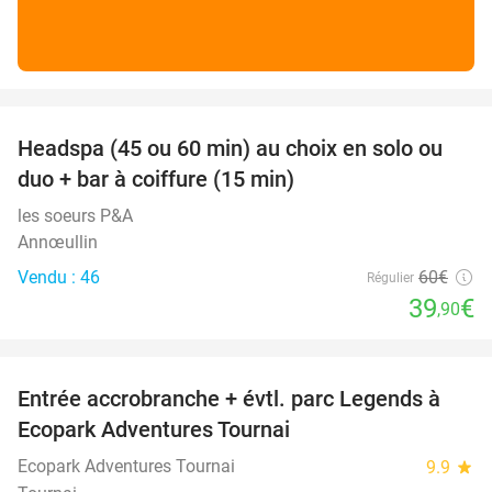
favorite_border
Headspa (45 ou 60 min) au choix en solo ou
34%
duo + bar à coiffure (15 min)
les soeurs P&A
Annœullin
Vendu : 46
60€
Régulier
39
€
,90
favorite_border
Entrée accrobranche + évtl. parc Legends à
17%
Ecopark Adventures Tournai
Ecopark Adventures Tournai
9.9
star