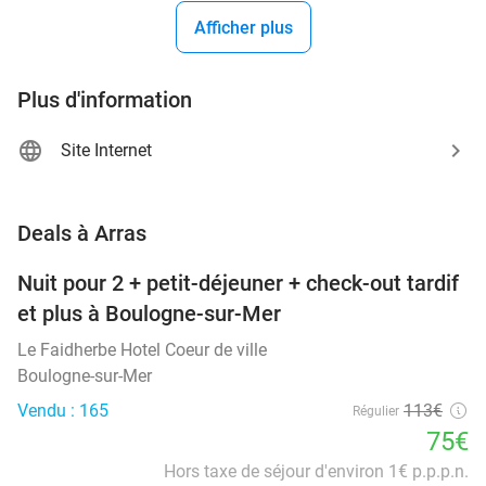
Afficher plus
Plus d'information
Site Internet
favorite_border
Deals à Arras
Nuit pour 2 + petit-déjeuner + check-out tardif
34%
NEW
et plus à Boulogne-sur-Mer
TODAY
Le Faidherbe Hotel Coeur de ville
Boulogne-sur-Mer
Vendu : 165
113€
Régulier
75€
Hors taxe de séjour d'environ 1€ p.p.p.n.