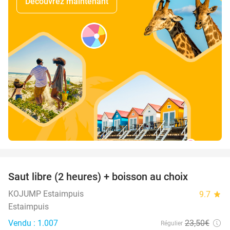
Découvrez maintenant
favorite_border
Saut libre (2 heures) + boisson au choix
39%
KOJUMP Estaimpuis
9.7
star
Estaimpuis
Vendu : 1.007
23
,50
€
Régulier