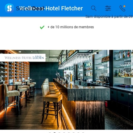
Découvrez + de 15.000 deals

Wellness-Hotel Fletcher
Disponible 7 jours par semaine
Sam disponible à partir de 09
+ de 10 millions de membres
9,4
basé sur
206 065 avis
Découvrez + de 15.000 deals
Disponible 7 jours par semaine
+ de 10 millions de membres