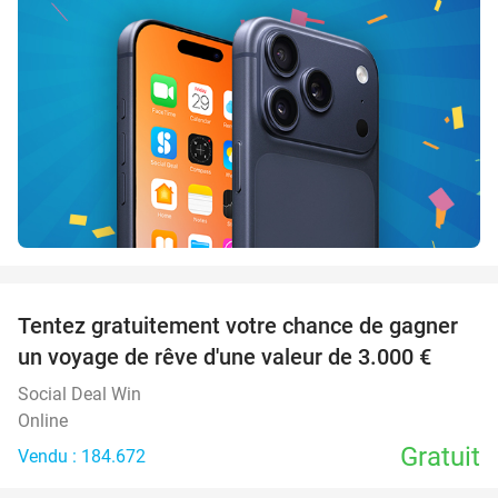
favorite_border
Tentez gratuitement votre chance de gagner
un voyage de rêve d'une valeur de 3.000 €
Social Deal Win
Online
Gratuit
Vendu : 184.672
favorite_border