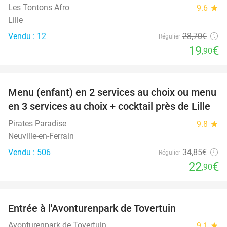
Les Tontons Afro
9.6
star
Lille
Vendu : 12
28
,70
€
Régulier
19
€
,90
favorite_border
Menu (enfant) en 2 services au choix ou menu
34%
en 3 services au choix + cocktail près de Lille
Pirates Paradise
9.8
star
Neuville-en-Ferrain
Vendu : 506
34
,85
€
Régulier
22
€
,90
favorite_border
Entrée à l'Avonturenpark de Tovertuin
34%
Avonturenpark de Tovertuin
9.1
star