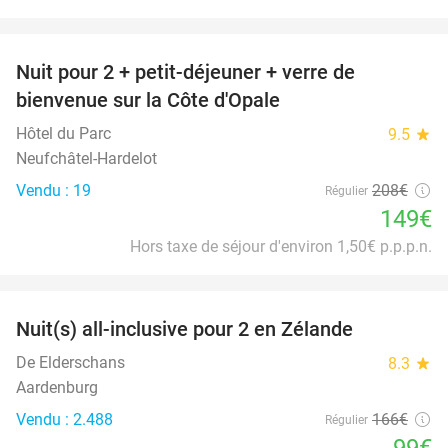
favorite_border
Nuit pour 2 + petit-déjeuner + verre de
28%
bienvenue sur la Côte d'Opale
Hôtel du Parc
9.5
star
Neufchâtel-Hardelot
Vendu : 19
208€
Régulier
149€
Hors taxe de séjour d'environ 1,50€ p.p.p.n.
favorite_border
Nuit(s) all-inclusive pour 2 en Zélande
40%
De Elderschans
8.3
star
Aardenburg
Vendu : 2.488
166€
Régulier
99€