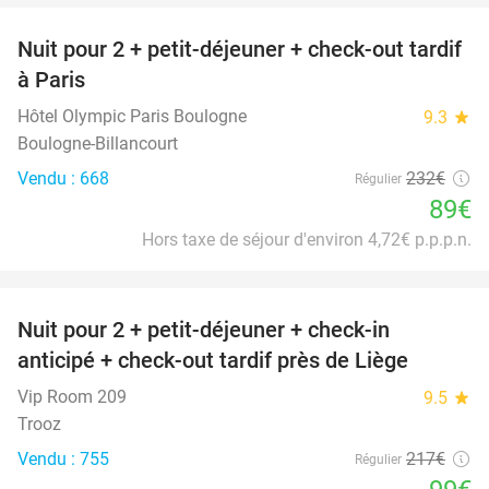
Nuit pour 2 + petit-déjeuner + check-out tardif
62%
à Paris
Hôtel Olympic Paris Boulogne
9.3
star
Boulogne-Billancourt
Vendu : 668
232€
Régulier
89€
Hors taxe de séjour d'environ 4,72€ p.p.p.n.
favorite_border
Nuit pour 2 + petit-déjeuner + check-in
54%
anticipé + check-out tardif près de Liège
Vip Room 209
9.5
star
Trooz
Vendu : 755
217€
Régulier