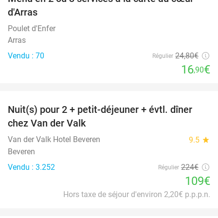
32%
d'Arras
Poulet d'Enfer
Arras
Vendu : 70
24
,80
€
Régulier
16
€
,90
favorite_border
Nuit(s) pour 2 + petit-déjeuner + évtl. dîner
51%
chez Van der Valk
Van der Valk Hotel Beveren
9.5
star
Beveren
Vendu : 3.252
224€
Régulier
109€
Hors taxe de séjour d'environ 2,20€ p.p.p.n.
favorite_border