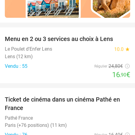
favorite_border
Menu en 2 ou 3 services au choix à Lens
32%
Le Poulet d'Enfer Lens
10.0
star
Lens (12 km)
Vendu : 55
24
,80
€
Régulier
16
€
,90
favorite_border
Ticket de cinéma dans un cinéma Pathé en
40%
France
Pathé France
Paris (+76 positions) (11 km)
Vendu : 76
16
,40
€
Régulier