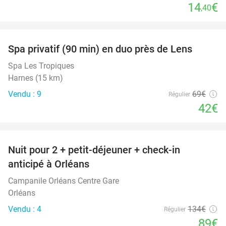
14
€
,40
favorite_border
Spa privatif (90 min) en duo près de Lens
39%
Spa Les Tropiques
Harnes (15 km)
Vendu : 9
69€
Régulier
42€
favorite_border
Nuit pour 2 + petit-déjeuner + check-in
34%
anticipé à Orléans
Campanile Orléans Centre Gare
Orléans
Vendu : 4
134€
Régulier
89€