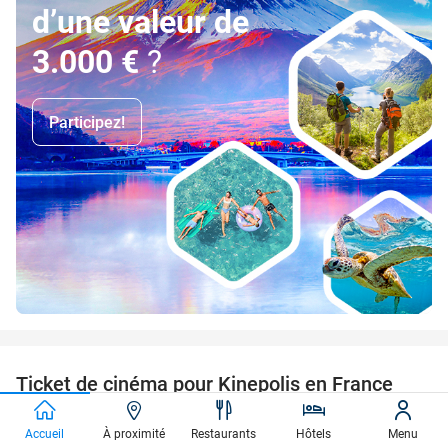
d’une valeur de
3.000 €
?
Participez!
favorite_border
Ticket de cinéma pour Kinepolis en France
27%
SOLD
OUT
Kinepolis France
Accueil
À proximité
Restaurants
Hôtels
Menu
Lille (+17 positions)