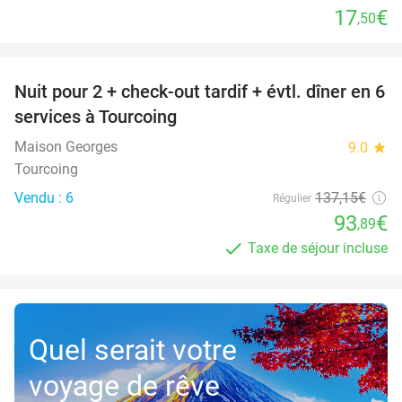
17
€
,50
favorite_border
Nuit pour 2 + check-out tardif + évtl. dîner en 6
32%
services à Tourcoing
Maison Georges
9.0
star
Tourcoing
Vendu : 6
137
,15
€
Régulier
93
€
,89
Taxe de séjour incluse
Quel serait votre
voyage de rêve