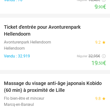
9
€
,90
favorite_border
Ticket d'entrée pour Avonturenpark
41%
Hellendoorn
Avonturenpark Hellendoorn
9.2
star
Hellendoorn
Vendu : 32.919
32
,95
€
Régulier
19
€
,50
favorite_border
Massage du visage anti-âge japonais Kobido
40%
(60 min) à proximité de Lille
Flo bien-être et minceur
9.8
star
Marcq-en-Barœul