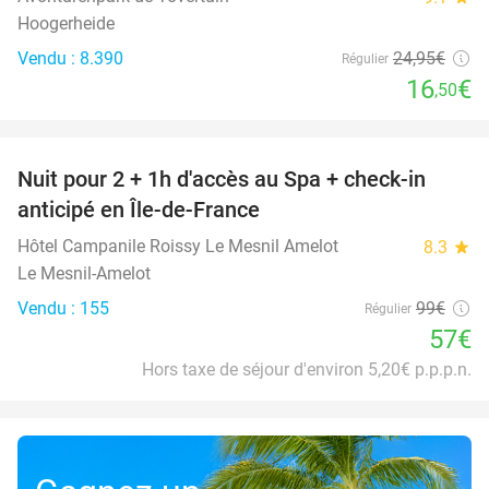
Hoogerheide
Vendu : 8.390
24
,95
€
Régulier
16
€
,50
favorite_border
Nuit pour 2 + 1h d'accès au Spa + check-in
42%
anticipé en Île-de-France
Hôtel Campanile Roissy Le Mesnil Amelot
8.3
star
Le Mesnil-Amelot
Vendu : 155
99€
Régulier
57€
Hors taxe de séjour d'environ 5,20€ p.p.p.n.