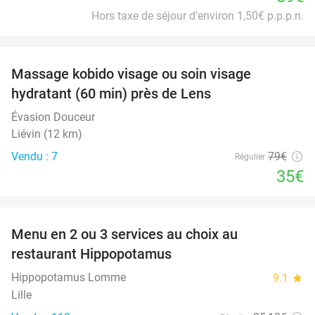
Hors taxe de séjour d'environ 1,50€ p.p.p.n.
favorite_border
Massage kobido visage ou soin visage
56%
hydratant (60 min) près de Lens
Évasion Douceur
Liévin (12 km)
Vendu : 7
79€
Régulier
35€
favorite_border
Menu en 2 ou 3 services au choix au
30%
restaurant Hippopotamus
Hippopotamus Lomme
9.1
star
Lille