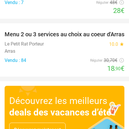
Vendu : 7
48€
Régulier
28€
favorite_border
Menu 2 ou 3 services au choix au coeur d'Arras
38%
Le Petit Rat Porteur
10.0
star
Arras
Vendu : 84
30
,70
€
Régulier
18
€
,90
Découvrez les meilleurs
deals des vacances d’été
!