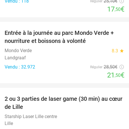
Vendu : 118
25
,10
€
Régulier
17
€
,50
favorite_border
Entrée à la journée au parc Mondo Verde +
25%
nourriture et boissons à volonté
Mondo Verde
8.3
star
Landgraaf
Vendu : 32.972
28
,50
€
Régulier
21
€
,50
favorite_border
2 ou 3 parties de laser game (30 min) au cœur
45%
de Lille
Starship Laser Lille centre
Lille