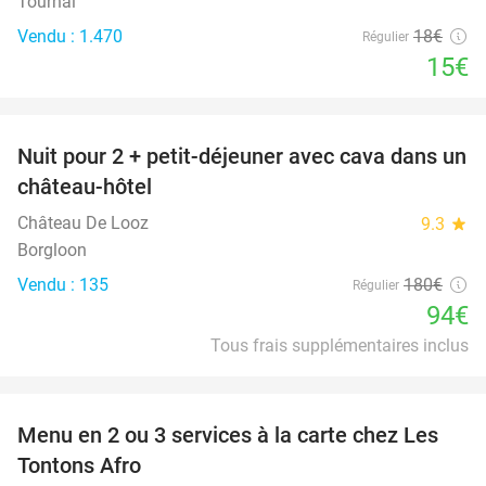
Tournai
Vendu : 1.470
18€
Régulier
15€
favorite_border
Nuit pour 2 + petit-déjeuner avec cava dans un
48%
château-hôtel
Château De Looz
9.3
star
Borgloon
Vendu : 135
180€
Régulier
94€
Tous frais supplémentaires inclus
favorite_border
Menu en 2 ou 3 services à la carte chez Les
31%
Tontons Afro