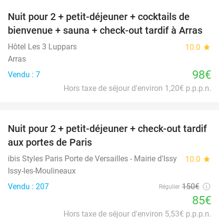
Nuit pour 2 + petit-déjeuner + cocktails de
bienvenue + sauna + check-out tardif à Arras
Hôtel Les 3 Luppars
10.0
star
Arras
98€
Vendu : 7
Hors taxe de séjour d'environ 1,20€ p.p.p.n.
favorite_border
Nuit pour 2 + petit-déjeuner + check-out tardif
43%
aux portes de Paris
ibis Styles Paris Porte de Versailles - Mairie d'Issy
10.0
star
Issy-les-Moulineaux
Vendu : 207
150€
Régulier
85€
Hors taxe de séjour d'environ 5,53€ p.p.p.n.