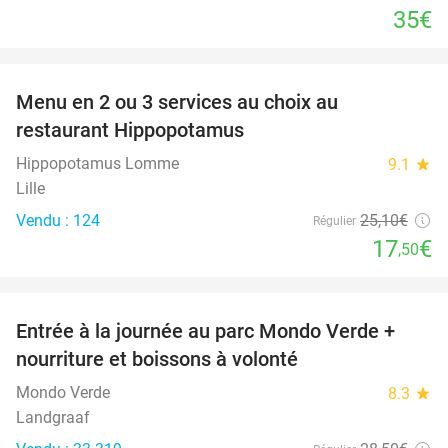
35€
favorite_border
Menu en 2 ou 3 services au choix au
30%
restaurant Hippopotamus
Hippopotamus Lomme
9.1
star
Lille
Vendu : 124
25
,10
€
Régulier
17
€
,50
favorite_border
Entrée à la journée au parc Mondo Verde +
25%
nourriture et boissons à volonté
Mondo Verde
8.3
star
Landgraaf