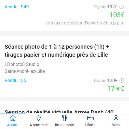
Vendu : 949
192€
Régulier
103€
Hors taxe de séjour d'environ 5€ p.p.p.n.
favorite_border
Séance photo de 1 à 12 personnes (1h) +
85%
tirages papier et numérique près de Lille
LDphoto8 Studio
Saint-André-lez-Lille
Vendu : 35
120€
Régulier
17
€
,50
favorite_border
Session de réalité virtuelle Arrow Dash (40
48%
min) près de Lille
Accueil
À proximité
Restaurants
Hôtels
Menu