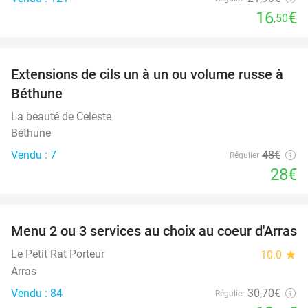
16
€
,50
favorite_border
Extensions de cils un à un ou volume russe à
42%
Béthune
La beauté de Celeste
Béthune
Vendu : 7
48€
Régulier
28€
favorite_border
Menu 2 ou 3 services au choix au coeur d'Arras
38%
Le Petit Rat Porteur
10.0
star
Arras
Vendu : 84
30
,70
€
Régulier