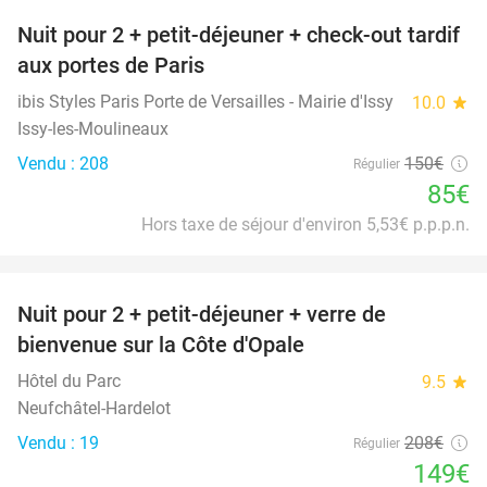
Nuit pour 2 + petit-déjeuner + check-out tardif
43%
aux portes de Paris
ibis Styles Paris Porte de Versailles - Mairie d'Issy
10.0
star
Issy-les-Moulineaux
Vendu : 208
150€
Régulier
85€
Hors taxe de séjour d'environ 5,53€ p.p.p.n.
favorite_border
Nuit pour 2 + petit-déjeuner + verre de
28%
bienvenue sur la Côte d'Opale
Hôtel du Parc
9.5
star
Neufchâtel-Hardelot
Vendu : 19
208€
Régulier
149€