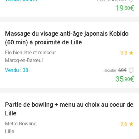
19
€
,50
favorite_border
Massage du visage anti-âge japonais Kobido
40%
(60 min) à proximité de Lille
Flo bien-être et minceur
9.8
star
Marcq-en-Barœul
Vendu : 38
60€
Régulier
35
€
,90
favorite_border
Partie de bowling + menu au choix au coeur de
22%
Lille
Metro Bowling
9.6
star
Lille