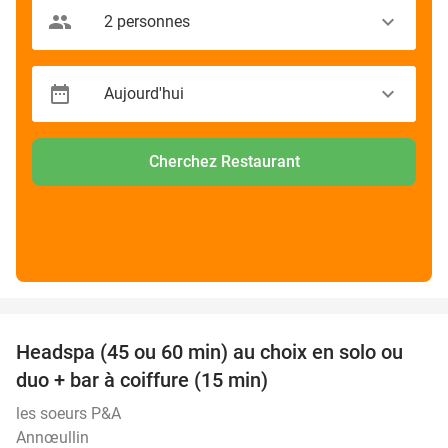
Cherchez Restaurant
favorite_border
Headspa (45 ou 60 min) au choix en solo ou
34%
duo + bar à coiffure (15 min)
les soeurs P&A
Annœullin