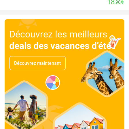
18
€
,90
Découvrez les meilleurs
deals des vacances d’été
!
Découvrez maintenant