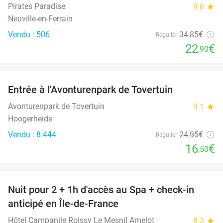
Pirates Paradise
9.8
star
Neuville-en-Ferrain
Vendu : 506
34
,85
€
Régulier
22
€
,90
favorite_border
Entrée à l'Avonturenpark de Tovertuin
34%
Avonturenpark de Tovertuin
9.1
star
Hoogerheide
Vendu : 8.444
24
,95
€
Régulier
16
€
,50
favorite_border
Nuit pour 2 + 1h d'accès au Spa + check-in
42%
anticipé en Île-de-France
Hôtel Campanile Roissy Le Mesnil Amelot
8.3
star