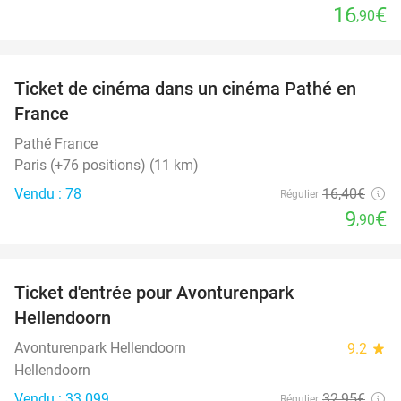
16
€
,90
favorite_border
Ticket de cinéma dans un cinéma Pathé en
40%
France
Pathé France
Paris (+76 positions) (11 km)
Vendu : 78
16
,40
€
Régulier
9
€
,90
favorite_border
Ticket d'entrée pour Avonturenpark
41%
Hellendoorn
Avonturenpark Hellendoorn
9.2
star
Hellendoorn
Vendu : 33.099
32
,95
€
Régulier