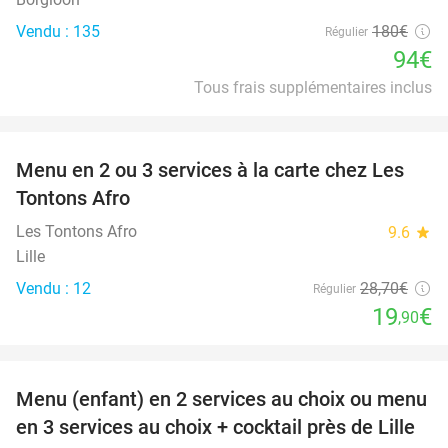
Vendu : 135
180€
Régulier
94€
Tous frais supplémentaires inclus
favorite_border
Menu en 2 ou 3 services à la carte chez Les
31%
Tontons Afro
Les Tontons Afro
9.6
star
Lille
Vendu : 12
28
,70
€
Régulier
19
€
,90
favorite_border
Menu (enfant) en 2 services au choix ou menu
34%
en 3 services au choix + cocktail près de Lille