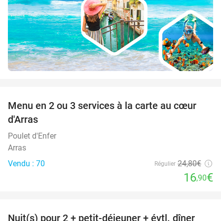
favorite_border
Menu en 2 ou 3 services à la carte au cœur
32%
d'Arras
Poulet d'Enfer
Arras
Vendu : 70
24
,80
€
Régulier
16
€
,90
favorite_border
Nuit(s) pour 2 + petit-déjeuner + évtl. dîner