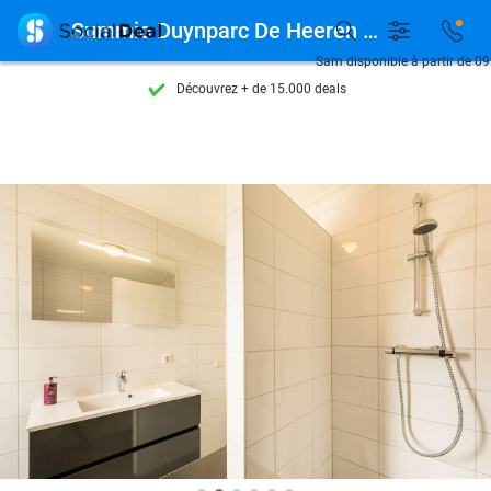

Summio Duynparc De Heeren van ´s-Gravensande
Sam disponible à partir de 09
Découvrez + de 15.000 deals
Disponible 7 jours par semaine
+ de 10 millions de membres
9,4
basé sur
206 096 avis
Découvrez + de 15.000 deals
Disponible 7 jours par semaine
+ de 10 millions de membres