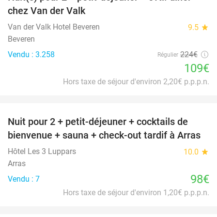
51%
chez Van der Valk
Van der Valk Hotel Beveren
9.5
star
Beveren
Vendu : 3.258
224€
Régulier
109€
Hors taxe de séjour d'environ 2,20€ p.p.p.n.
favorite_border
Nuit pour 2 + petit-déjeuner + cocktails de
bienvenue + sauna + check-out tardif à Arras
Hôtel Les 3 Luppars
10.0
star
Arras
98€
Vendu : 7
Hors taxe de séjour d'environ 1,20€ p.p.p.n.
favorite_border