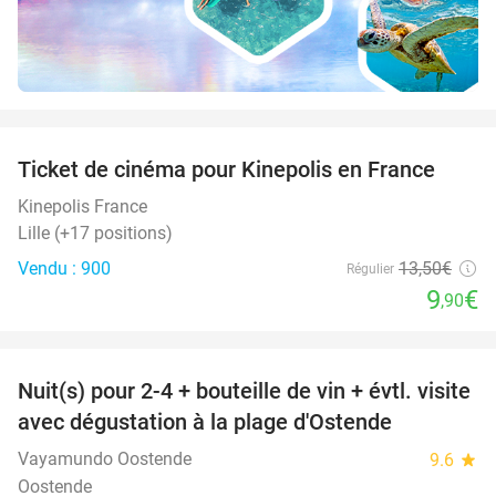
favorite_border
Ticket de cinéma pour Kinepolis en France
27%
SOLD
OUT
Kinepolis France
Lille (+17 positions)
Vendu : 900
13
,50
€
Régulier
9
€
,90
favorite_border
Nuit(s) pour 2-4 + bouteille de vin + évtl. visite
46%
avec dégustation à la plage d'Ostende
Vayamundo Oostende
9.6
star
Oostende