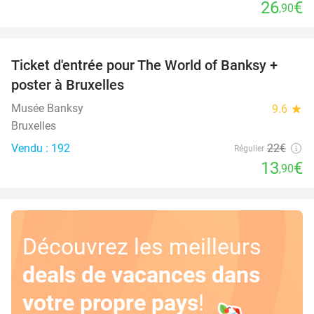
26
€
,90
favorite_border
Ticket d'entrée pour The World of Banksy +
37%
poster à Bruxelles
Musée Banksy
9.6
star
Bruxelles
Vendu : 192
22€
Régulier
13
€
,90
Découvrez les meilleurs
deals de vacances dans
votre propre pays
!