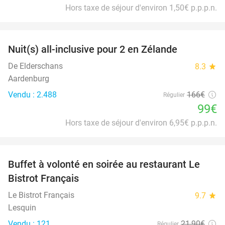
Hors taxe de séjour d'environ 1,50€ p.p.p.n.
favorite_border
Nuit(s) all-inclusive pour 2 en Zélande
40%
De Elderschans
8.3
star
Aardenburg
Vendu : 2.488
166€
Régulier
99€
Hors taxe de séjour d'environ 6,95€ p.p.p.n.
favorite_border
Buffet à volonté en soirée au restaurant Le
25%
Bistrot Français
Le Bistrot Français
9.7
star
Lesquin
Vendu : 121
21
,90
€
Régulier