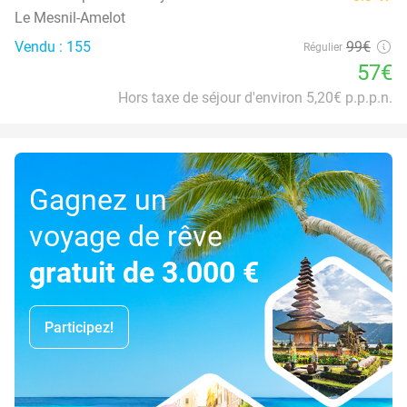
Le Mesnil-Amelot
Vendu : 155
99€
Régulier
57€
Hors taxe de séjour d'environ 5,20€ p.p.p.n.
Gagnez un
voyage de rêve
gratuit de 3.000 €
Participez!