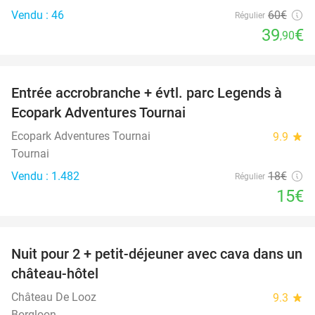
Vendu : 46
60€
Régulier
39
€
,90
favorite_border
Entrée accrobranche + évtl. parc Legends à
17%
Ecopark Adventures Tournai
Ecopark Adventures Tournai
9.9
star
Tournai
Vendu : 1.482
18€
Régulier
15€
favorite_border
Nuit pour 2 + petit-déjeuner avec cava dans un
48%
château-hôtel
Château De Looz
9.3
star
Borgloon