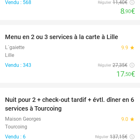
Vendu : 568
11
,40
€
Régulier
8
€
,90
favorite_border
Menu en 2 ou 3 services à la carte à Lille
36%
L´gaiette
9.9
star
Lille
Vendu : 343
27
,35
€
Régulier
17
€
,50
favorite_border
Nuit pour 2 + check-out tardif + évtl. dîner en 6
32%
services à Tourcoing
Maison Georges
9.0
star
Tourcoing
Vendu : 6
137
,15
€
Régulier