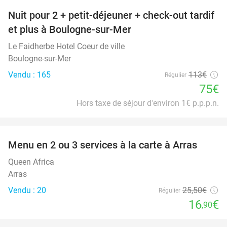
Nuit pour 2 + petit-déjeuner + check-out tardif
34%
NEW
et plus à Boulogne-sur-Mer
TODAY
Le Faidherbe Hotel Coeur de ville
Boulogne-sur-Mer
Vendu : 165
113€
Régulier
75€
Hors taxe de séjour d'environ 1€ p.p.p.n.
favorite_border
Menu en 2 ou 3 services à la carte à Arras
34%
Queen Africa
Arras
Vendu : 20
25
,50
€
Régulier
16
€
,90