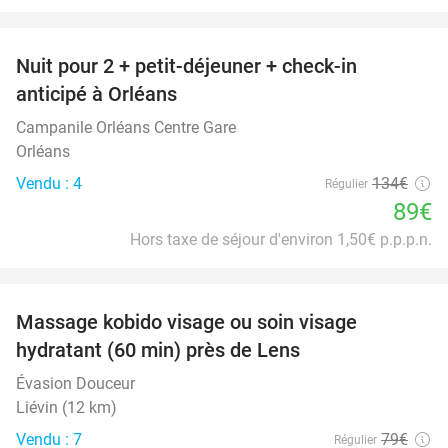
favorite_border
Nuit pour 2 + petit-déjeuner + check-in
34%
anticipé à Orléans
Campanile Orléans Centre Gare
Orléans
Vendu : 4
134€
Régulier
89€
Hors taxe de séjour d'environ 1,50€ p.p.p.n.
favorite_border
Massage kobido visage ou soin visage
56%
hydratant (60 min) près de Lens
Évasion Douceur
Liévin (12 km)
Vendu : 7
79€
Régulier