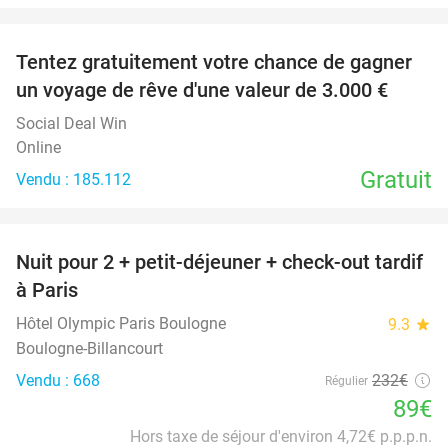
favorite_border
Tentez gratuitement votre chance de gagner
un voyage de rêve d'une valeur de 3.000 €
Social Deal Win
Online
Gratuit
Vendu : 185.112
favorite_border
Nuit pour 2 + petit-déjeuner + check-out tardif
62%
à Paris
Hôtel Olympic Paris Boulogne
9.3
star
Boulogne-Billancourt
Vendu : 668
232€
Régulier
89€
Hors taxe de séjour d'environ 4,72€ p.p.p.n.