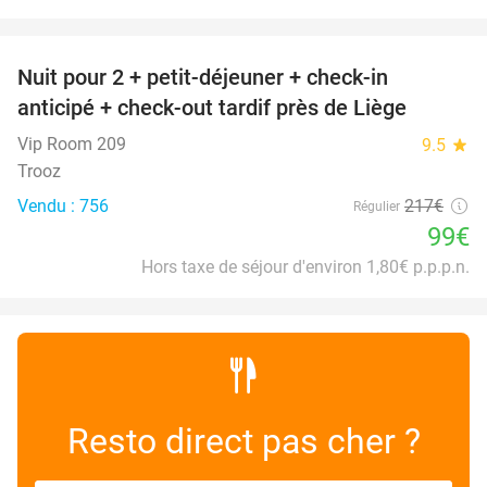
favorite_border
Nuit pour 2 + petit-déjeuner + check-in
54%
anticipé + check-out tardif près de Liège
Vip Room 209
9.5
star
Trooz
Vendu : 756
217€
Régulier
99€
Hors taxe de séjour d'environ 1,80€ p.p.p.n.
Resto direct pas cher ?