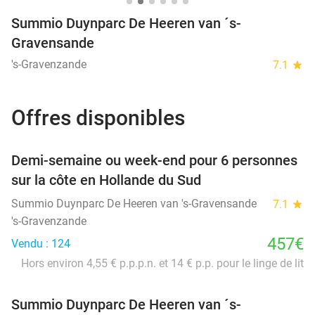
Summio Duynparc De Heeren van ´s-
Gravensande
's-Gravenzande
7.1
star
Offres disponibles
favorite_border
Demi-semaine ou week-end pour 6 personnes
sur la côte en Hollande du Sud
Summio Duynparc De Heeren van 's-Gravensande
7.1
star
's-Gravenzande
457€
Vendu : 124
Hors environ 4,55 € p.p.p.n. et 14 € p.p. pour le linge de lit
Summio Duynparc De Heeren van ´s-