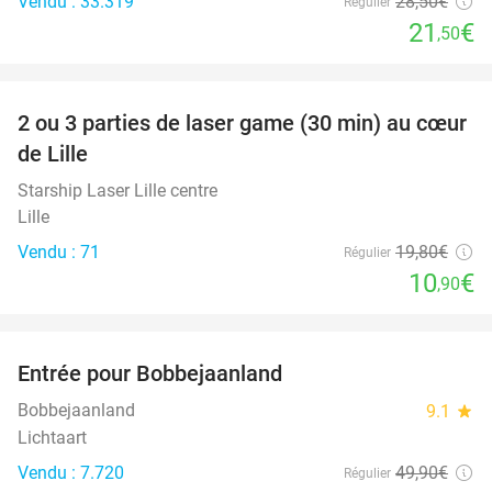
Vendu : 33.319
28
,50
€
Régulier
21
€
,50
favorite_border
2 ou 3 parties de laser game (30 min) au cœur
45%
de Lille
Starship Laser Lille centre
Lille
Vendu : 71
19
,80
€
Régulier
10
€
,90
favorite_border
Entrée pour Bobbejaanland
46%
Bobbejaanland
9.1
star
Lichtaart
Vendu : 7.720
49
,90
€
Régulier