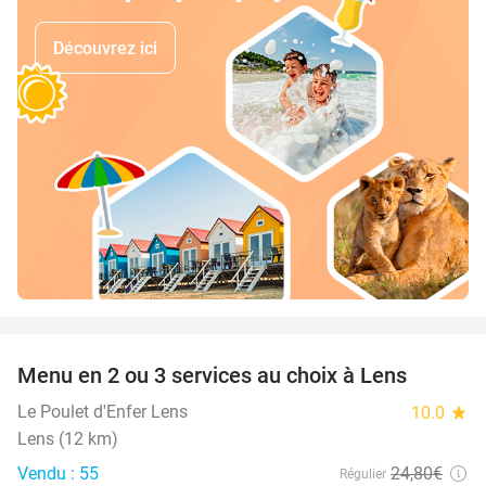
Découvrez ici
favorite_border
Menu en 2 ou 3 services au choix à Lens
32%
Le Poulet d'Enfer Lens
10.0
star
Lens (12 km)
Vendu : 55
24
,80
€
Régulier