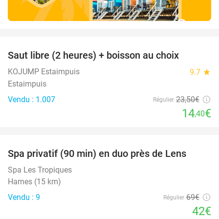
favorite_border
Saut libre (2 heures) + boisson au choix
39%
KOJUMP Estaimpuis
9.7
star
Estaimpuis
Vendu : 1.007
23
,50
€
Régulier
14
€
,40
favorite_border
Spa privatif (90 min) en duo près de Lens
39%
Spa Les Tropiques
Harnes (15 km)
Vendu : 9
69€
Régulier
42€