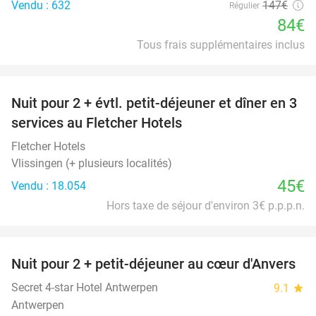
Vendu : 632
147€
Régulier
84€
Tous frais supplémentaires inclus
favorite_border
Nuit pour 2 + évtl. petit-déjeuner et dîner en 3
services au Fletcher Hotels
Fletcher Hotels
Vlissingen (+ plusieurs localités)
45€
Vendu : 18.054
Hors taxe de séjour d'environ 3€ p.p.p.n.
favorite_border
Nuit pour 2 + petit-déjeuner au cœur d'Anvers
46%
Secret 4-star Hotel Antwerpen
9.1
star
Antwerpen