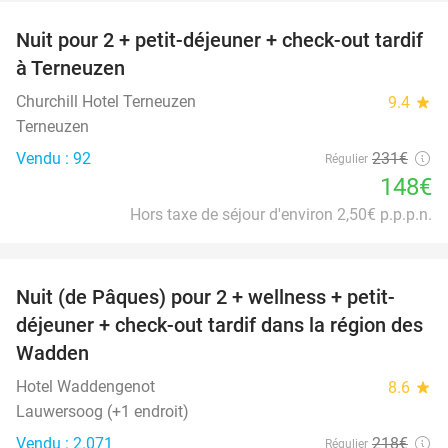
Nuit pour 2 + petit-déjeuner + check-out tardif
36%
à Terneuzen
Churchill Hotel Terneuzen
9.4
star
Terneuzen
Vendu : 92
231€
Régulier
148€
Hors taxe de séjour d'environ 2,50€ p.p.p.n.
favorite_border
Nuit (de Pâques) pour 2 + wellness + petit-
66%
déjeuner + check-out tardif dans la région des
Wadden
Hotel Waddengenot
8.6
star
Lauwersoog (+1 endroit)
Vendu : 2.071
218€
Régulier