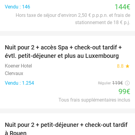
144€
Vendu : 146
Hors taxe de séjour d'environ 2,50 € p.p.p.n. et frais de
stationnement de 18 € p.j.
favorite_border
Nuit pour 2 + accès Spa + check-out tardif +
17%
évtl. petit-déjeuner et plus au Luxembourg
Koener Hotel
8.8
star
Clervaux
Vendu : 1.254
119€
Régulier
99€
Tous frais supplémentaires inclus
favorite_border
Nuit pour 2 + petit-déjeuner + check-out tardif
37%
à Rouen