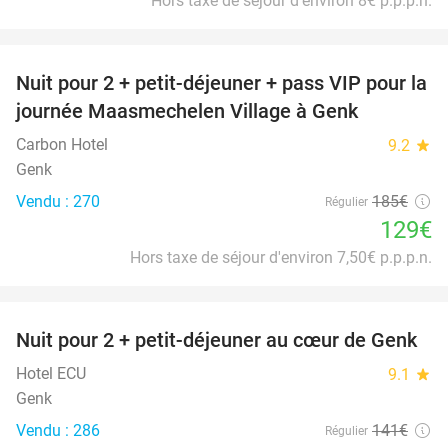
Hors taxe de séjour d'environ 8€ p.p.p.n.
favorite_border
Nuit pour 2 + petit-déjeuner + pass VIP pour la
30%
journée Maasmechelen Village à Genk
Carbon Hotel
9.2
star
Genk
Vendu : 270
185€
Régulier
129€
Hors taxe de séjour d'environ 7,50€ p.p.p.n.
favorite_border
Nuit pour 2 + petit-déjeuner au cœur de Genk
33%
Hotel ECU
9.1
star
Genk
Vendu : 286
141€
Régulier