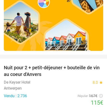
favorite_border
Nuit pour 2 + petit-déjeuner + bouteille de vin
31%
au coeur d'Anvers
De Keyser Hotel
8.0
star
Antwerpen
Vendu : 2.736
167€
Régulier
115€