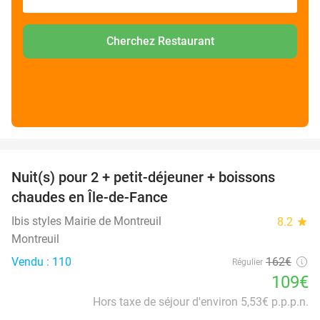
Cherchez Restaurant
favorite_border
Nuit(s) pour 2 + petit-déjeuner + boissons
33%
chaudes en Île-de-Fance
Ibis styles Mairie de Montreuil
8.2
star
Montreuil
Vendu : 110
162€
Régulier
109€
Hors taxe de séjour d'environ 5,53€ p.p.p.n.