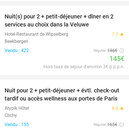
favorite_border
Nuit(s) pour 2 + petit-déjeuner + dîner en 2
22%
services au choix dans la Veluwe
Hotel-Restaurant de Wipselberg
7.7
star
Beekbergen
Vendu : 422
186€
Régulier
145€
Hors taxe de séjour d'environ 3€ p.p.p.n.
favorite_border
Nuit pour 2 + petit-déjeuner + évtl. check-out
38%
tardif ou accès wellness aux portes de Paris
Atypik Hôtel
8.0
star
Clichy
Vendu : 155
165€
Régulier