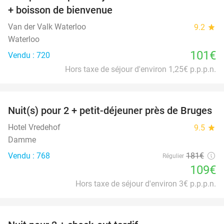
+ boisson de bienvenue
Van der Valk Waterloo
9.2
star
Waterloo
101€
Vendu : 720
Hors taxe de séjour d'environ 1,25€ p.p.p.n.
favorite_border
Nuit(s) pour 2 + petit-déjeuner près de Bruges
40%
Hotel Vredehof
9.5
star
Damme
Vendu : 768
181€
Régulier
109€
Hors taxe de séjour d'environ 3€ p.p.p.n.
favorite_border