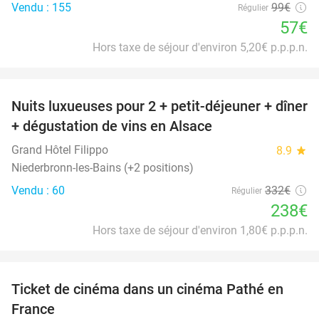
Vendu : 155
99€
Régulier
57€
Hors taxe de séjour d'environ 5,20€ p.p.p.n.
favorite_border
Nuits luxueuses pour 2 + petit-déjeuner + dîner
28%
+ dégustation de vins en Alsace
Grand Hôtel Filippo
8.9
star
Niederbronn-les-Bains (+2 positions)
Vendu : 60
332€
Régulier
238€
Hors taxe de séjour d'environ 1,80€ p.p.p.n.
favorite_border
Ticket de cinéma dans un cinéma Pathé en
40%
France