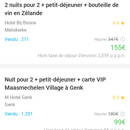
2 nuits pour 2 + petit-déjeuner + bouteille de
55%
vin en Zélande
Hotel Bij Boone
9.4
star
Meliskerke
Vendu : 211
347€
Régulier
155€
Hors taxe de séjour d'environ 2,05€ p.p.p.n.
favorite_border
Nuit pour 2 + petit-déjeuner + carte VIP
45%
Maasmechelen Village à Genk
M Hotel Genk
8.9
star
Genk
Vendu : 1.201
180€
Régulier
99€