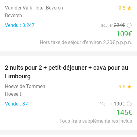
Van der Valk Hotel Beveren
9.5
star
Beveren
Vendu : 3.247
224€
Régulier
109€
Hors taxe de séjour d'environ 2,20€ p.p.p.n.
favorite_border
2 nuits pour 2 + petit-déjeuner + cava pour au
24%
Limbourg
Hoeve de Tommen
9.5
star
Hoeselt
Vendu : 87
190€
Régulier
145€
Tous frais supplémentaires inclus
favorite_border