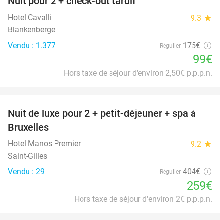
Nuit pour 2 + check-out tardif
43%
Hotel Cavalli
9.3
star
Blankenberge
Vendu : 1.377
175€
Régulier
99€
Hors taxe de séjour d'environ 2,50€ p.p.p.n.
favorite_border
Nuit de luxe pour 2 + petit-déjeuner + spa à
36%
Bruxelles
Hotel Manos Premier
9.2
star
Saint-Gilles
Vendu : 29
404€
Régulier
259€
Hors taxe de séjour d'environ 2€ p.p.p.n.
favorite_border