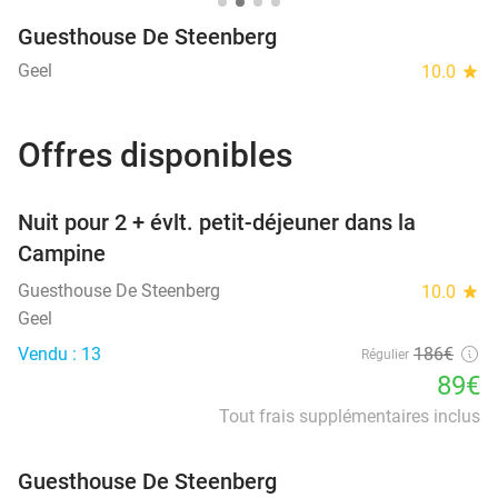
Guesthouse De Steenberg
Geel
10.0
star
Offres disponibles
favorite_border
Nuit pour 2 + évlt. petit-déjeuner dans la
Campine
Guesthouse De Steenberg
10.0
star
Geel
Vendu : 13
186€
Régulier
89€
Tout frais supplémentaires inclus
Guesthouse De Steenberg