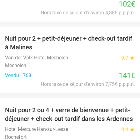
102€
Hors taxe de séjour d'environ 4,88€ p.p.p.n.
favorite_border
Nuit pour 2 + petit-déjeuner + check-out tardif
à Malines
Van der Valk Hotel Mechelen
9.7
star
Mechelen
141€
Vendu : 768
Hors taxe de séjour d'environ 7,75€ p.p.p.n.
favorite_border
Nuit pour 2 ou 4 + verre de bienvenue + petit-
déjeuner + check-out tardif dans les Ardennes
Hotel Mercure Han-sur-Lesse
9.4
star
Rochefort