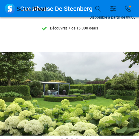

Guesthouse De Steenberg
Disponible à partir de 09:00
Découvrez + de 15.000 deals
Disponible 7 jours par semaine
+ de 10 millions de membres
9,4
basé sur
205 981 avis
Découvrez + de 15.000 deals
Disponible 7 jours par semaine
+ de 10 millions de membres