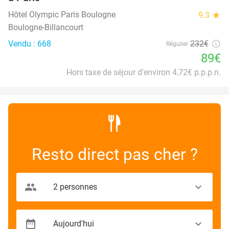
Hôtel Olympic Paris Boulogne
9.3
star
Boulogne-Billancourt
Vendu : 668
232€
Régulier
89€
Hors taxe de séjour d'environ 4,72€ p.p.p.n.
Resto direct pas cher ?