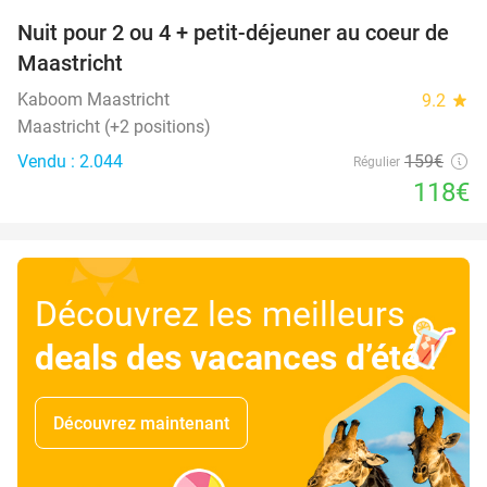
Nuit pour 2 ou 4 + petit-déjeuner au coeur de
26%
Maastricht
Kaboom Maastricht
9.2
star
Maastricht (+2 positions)
Vendu : 2.044
159€
Régulier
118€
Découvrez les meilleurs
deals des vacances d’été
!
Découvrez maintenant