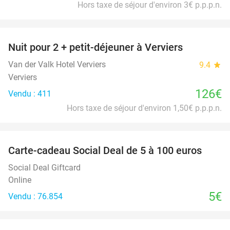
Hors taxe de séjour d'environ 3€ p.p.p.n.
favorite_border
Nuit pour 2 + petit-déjeuner à Verviers
Van der Valk Hotel Verviers
9.4
star
Verviers
126€
Vendu : 411
Hors taxe de séjour d'environ 1,50€ p.p.p.n.
favorite_border
Carte-cadeau Social Deal de 5 à 100 euros
Social Deal Giftcard
Online
5€
Vendu : 76.854
favorite_border