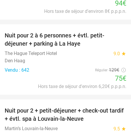
94€
Hors taxe de séjour d'environ 8€ p.p.p.n.
favorite_border
Nuit pour 2 à 6 personnes + évtl. petit-
42%
déjeuner + parking à La Haye
The Hague Teleport Hotel
9.0
star
Den Haag
Vendu : 642
129€
Régulier
75€
Hors taxe de séjour d'environ 6,20€ p.p.p.n.
favorite_border
Nuit pour 2 + petit-déjeuner + check-out tardif
42%
+ évtl. spa à Louvain-la-Neuve
Martin’s Louvain-la-Neuve
9.5
star