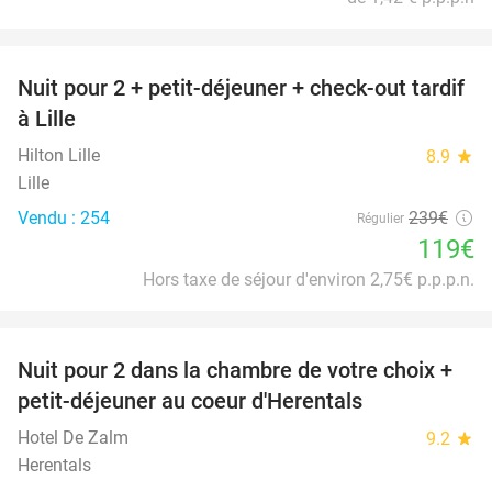
favorite_border
Nuit pour 2 + petit-déjeuner + check-out tardif
50%
à Lille
Hilton Lille
8.9
star
Lille
Vendu : 254
239€
Régulier
119€
Hors taxe de séjour d'environ 2,75€ p.p.p.n.
favorite_border
Nuit pour 2 dans la chambre de votre choix +
43%
petit-déjeuner au coeur d'Herentals
Hotel De Zalm
9.2
star
Herentals