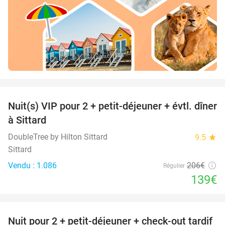
favorite_border
Nuit(s) VIP pour 2 + petit-déjeuner + évtl. dîner
33%
à Sittard
DoubleTree by Hilton Sittard
9.5
star
Sittard
Vendu : 1.086
206€
Régulier
139€
favorite_border
Nuit pour 2 + petit-déjeuner + check-out tardif