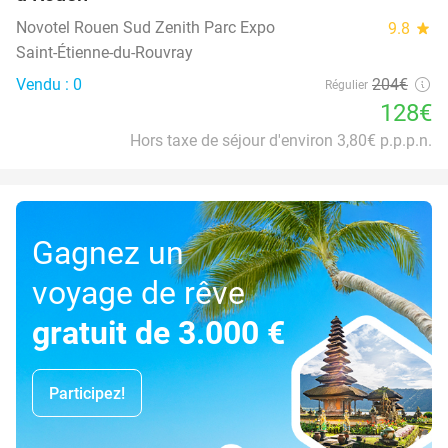
Novotel Rouen Sud Zenith Parc Expo
9.8
star
Saint-Étienne-du-Rouvray
Vendu : 0
204€
Régulier
128€
Hors taxe de séjour d'environ 3,80€ p.p.p.n.
Gagnez un
voyage de rêve
gratuit de 3.000 €
Participez!