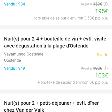
Vendu : 984
359€
Régulier
195€
Hors taxe de séjour d'environ 3,58€ p.p.p.n.
favorite_border
Nuit(s) pour 2-4 + bouteille de vin + évtl. visite
46%
avec dégustation à la plage d'Ostende
Vayamundo Oostende
9.6
star
Oostende
Vendu : 949
192€
Régulier
103€
Hors taxe de séjour d'environ 5€ p.p.p.n.
favorite_border
Nuit(s) pour 2 + petit-déjeuner + évtl. dîner
51%
chez Van der Valk