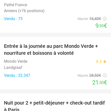
Pathé France
Amiens (+76 positions)
Vendu : 75
16
,40
€
Régulier
9
€
,90
favorite_border
Entrée à la journée au parc Mondo Verde +
25%
nourriture et boissons à volonté
Mondo Verde
8.3
star
Landgraaf
Vendu : 32.347
28
,50
€
Régulier
21
€
,50
favorite_border
Nuit pour 2 + petit-déjeuner + check-out tardif
62%
à Paris