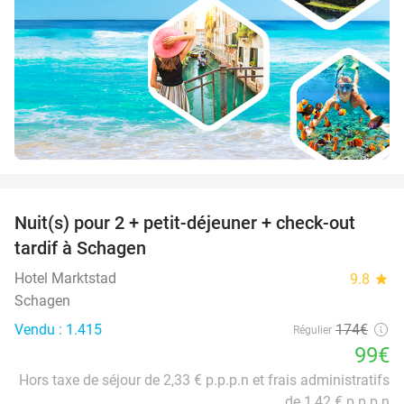
favorite_border
Nuit(s) pour 2 + petit-déjeuner + check-out
43%
tardif à Schagen
Hotel Marktstad
9.8
star
Schagen
Vendu : 1.415
174€
Régulier
99€
Hors taxe de séjour de 2,33 € p.p.p.n et frais administratifs
de 1,42 € p.p.p.n