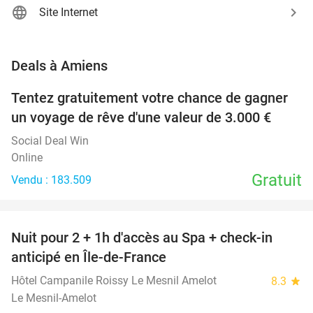
Site Internet
favorite_border
Deals à Amiens
Tentez gratuitement votre chance de gagner
un voyage de rêve d'une valeur de 3.000 €
Social Deal Win
Online
Gratuit
Vendu : 183.509
favorite_border
Nuit pour 2 + 1h d'accès au Spa + check-in
42%
anticipé en Île-de-France
Hôtel Campanile Roissy Le Mesnil Amelot
8.3
star
Le Mesnil-Amelot