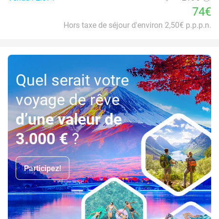
74€
Hors taxe de séjour d'environ 2,50€ p.p.p.n.
Quel serait votre
voyage de rêve
d’une valeur de
3.000 €
?
Participez!