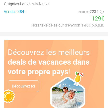
Ottignies-Louvain-la-Neuve
Vendu : 484
223€
Régulier
129€
Hors taxe de séjour d'environ 1,46€ p.p.p.n.
Découvrez les meilleurs
deals de vacances dans
votre propre pays
!
Découvrez ici