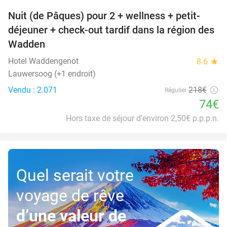
Nuit (de Pâques) pour 2 + wellness + petit-
66%
déjeuner + check-out tardif dans la région des
Wadden
Hotel Waddengenot
8.6
star
Lauwersoog (+1 endroit)
Vendu : 2.071
218€
Régulier
74€
Hors taxe de séjour d'environ 2,50€ p.p.p.n.
Quel serait votre
voyage de rêve
d’une valeur de