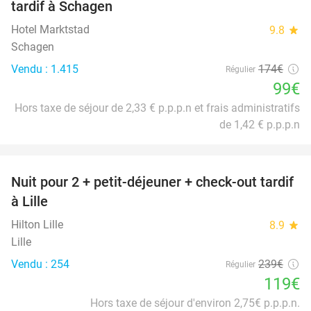
tardif à Schagen
Hotel Marktstad
9.8
star
Schagen
Vendu : 1.415
174€
Régulier
99€
Hors taxe de séjour de 2,33 € p.p.p.n et frais administratifs
de 1,42 € p.p.p.n
favorite_border
Nuit pour 2 + petit-déjeuner + check-out tardif
50%
à Lille
Hilton Lille
8.9
star
Lille
Vendu : 254
239€
Régulier
119€
Hors taxe de séjour d'environ 2,75€ p.p.p.n.