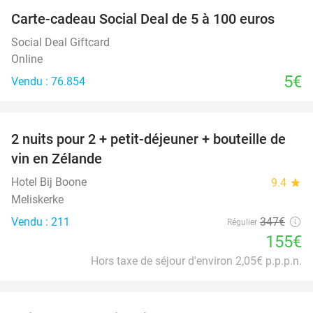
Carte-cadeau Social Deal de 5 à 100 euros
Social Deal Giftcard
Online
5€
Vendu : 76.854
favorite_border
2 nuits pour 2 + petit-déjeuner + bouteille de
55%
vin en Zélande
Hotel Bij Boone
9.4
star
Meliskerke
Vendu : 211
347€
Régulier
155€
Hors taxe de séjour d'environ 2,05€ p.p.p.n.
favorite_border