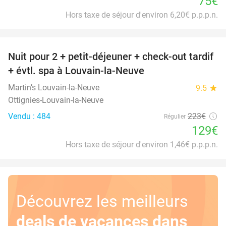
75€
Hors taxe de séjour d'environ 6,20€ p.p.p.n.
favorite_border
Nuit pour 2 + petit-déjeuner + check-out tardif
42%
+ évtl. spa à Louvain-la-Neuve
Martin’s Louvain-la-Neuve
9.5
star
Ottignies-Louvain-la-Neuve
Vendu : 484
223€
Régulier
129€
Hors taxe de séjour d'environ 1,46€ p.p.p.n.
Découvrez les meilleurs
deals de vacances dans