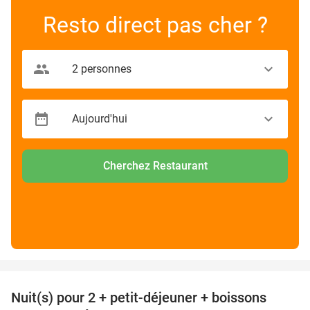
Resto direct pas cher ?
Cherchez Restaurant
favorite_border
Nuit(s) pour 2 + petit-déjeuner + boissons
33%