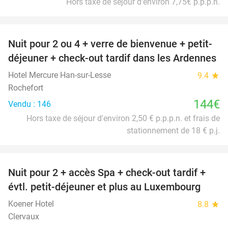
Hors taxe de séjour d'environ 7,75€ p.p.p.n.
favorite_border
Nuit pour 2 ou 4 + verre de bienvenue + petit-
déjeuner + check-out tardif dans les Ardennes
Hotel Mercure Han-sur-Lesse
9.4
star
Rochefort
144€
Vendu : 146
Hors taxe de séjour d'environ 2,50 € p.p.p.n. et frais de
stationnement de 18 € p.j.
favorite_border
Nuit pour 2 + accès Spa + check-out tardif +
17%
évtl. petit-déjeuner et plus au Luxembourg
Koener Hotel
8.8
star
Clervaux