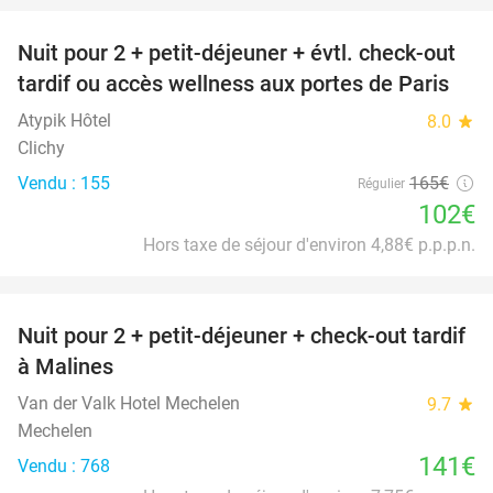
Nuit pour 2 + petit-déjeuner + évtl. check-out
38%
tardif ou accès wellness aux portes de Paris
Atypik Hôtel
8.0
star
Clichy
Vendu : 155
165€
Régulier
102€
Hors taxe de séjour d'environ 4,88€ p.p.p.n.
favorite_border
Nuit pour 2 + petit-déjeuner + check-out tardif
à Malines
Van der Valk Hotel Mechelen
9.7
star
Mechelen
141€
Vendu : 768