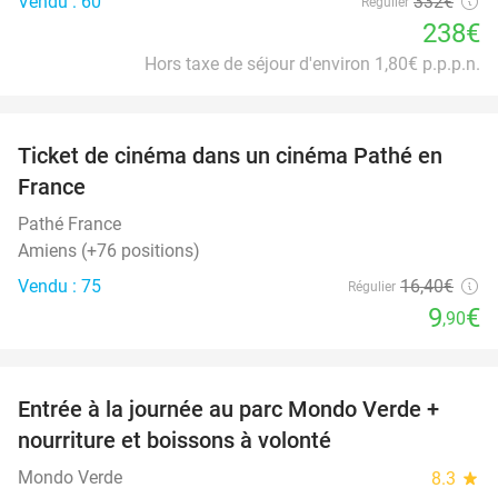
Vendu : 60
332€
Régulier
238€
Hors taxe de séjour d'environ 1,80€ p.p.p.n.
favorite_border
Ticket de cinéma dans un cinéma Pathé en
40%
France
Pathé France
Amiens (+76 positions)
Vendu : 75
16
,40
€
Régulier
9
€
,90
favorite_border
Entrée à la journée au parc Mondo Verde +
25%
nourriture et boissons à volonté
Mondo Verde
8.3
star