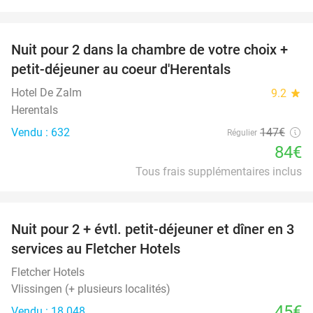
favorite_border
Nuit pour 2 dans la chambre de votre choix +
43%
petit-déjeuner au coeur d'Herentals
Hotel De Zalm
9.2
star
Herentals
Vendu : 632
147€
Régulier
84€
Tous frais supplémentaires inclus
favorite_border
Nuit pour 2 + évtl. petit-déjeuner et dîner en 3
services au Fletcher Hotels
Fletcher Hotels
Vlissingen (+ plusieurs localités)
45€
Vendu : 18.048