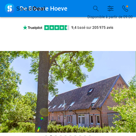
+ de 10 millions de membres

De Blauwe Hoeve
9,4
basé sur
205 975 avis
Disponible à partir de 09:00
Découvrez + de 15.000 deals
Disponible 7 jours par semaine
+ de 10 millions de membres