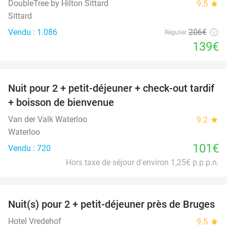
DoubleTree by Hilton Sittard
9.5
star
Sittard
Vendu : 1.086
206€
Régulier
139€
favorite_border
Nuit pour 2 + petit-déjeuner + check-out tardif
+ boisson de bienvenue
Van der Valk Waterloo
9.2
star
Waterloo
101€
Vendu : 720
Hors taxe de séjour d'environ 1,25€ p.p.p.n.
favorite_border
Nuit(s) pour 2 + petit-déjeuner près de Bruges
40%
Hotel Vredehof
9.5
star