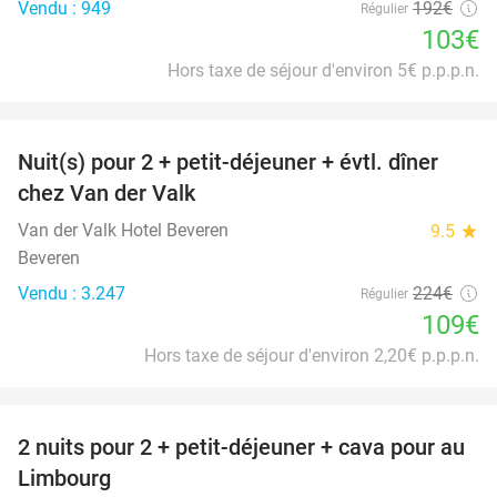
Vendu : 949
192€
Régulier
103€
Hors taxe de séjour d'environ 5€ p.p.p.n.
favorite_border
Nuit(s) pour 2 + petit-déjeuner + évtl. dîner
51%
chez Van der Valk
Van der Valk Hotel Beveren
9.5
star
Beveren
Vendu : 3.247
224€
Régulier
109€
Hors taxe de séjour d'environ 2,20€ p.p.p.n.
favorite_border
2 nuits pour 2 + petit-déjeuner + cava pour au
24%
Limbourg