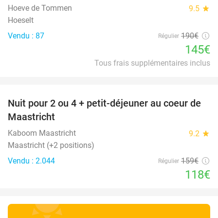
Hoeve de Tommen
9.5
star
Hoeselt
Vendu : 87
190€
Régulier
145€
Tous frais supplémentaires inclus
favorite_border
Nuit pour 2 ou 4 + petit-déjeuner au coeur de
26%
Maastricht
Kaboom Maastricht
9.2
star
Maastricht (+2 positions)
Vendu : 2.044
159€
Régulier
118€