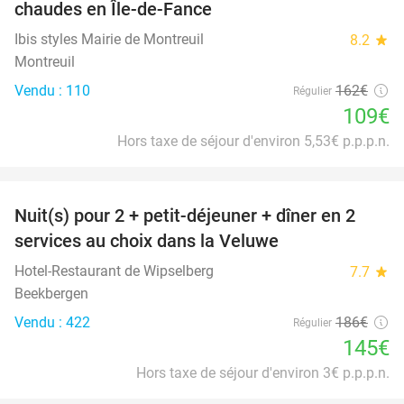
chaudes en Île-de-Fance
Ibis styles Mairie de Montreuil
8.2
star
Montreuil
Vendu : 110
162€
Régulier
109€
Hors taxe de séjour d'environ 5,53€ p.p.p.n.
favorite_border
Nuit(s) pour 2 + petit-déjeuner + dîner en 2
22%
services au choix dans la Veluwe
Hotel-Restaurant de Wipselberg
7.7
star
Beekbergen
Vendu : 422
186€
Régulier
145€
Hors taxe de séjour d'environ 3€ p.p.p.n.
favorite_border