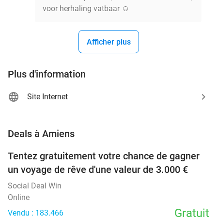
voor herhaling vatbaar ☺️
Afficher plus
Plus d'information
Site Internet
favorite_border
Deals à Amiens
Tentez gratuitement votre chance de gagner
un voyage de rêve d'une valeur de 3.000 €
Social Deal Win
Online
Gratuit
Vendu : 183.466