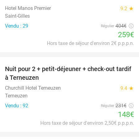
Hotel Manos Premier
9.2
star
Saint-Gilles
Vendu : 29
404€
Régulier
259€
Hors taxe de séjour d'environ 2€ p.p.p.n.
favorite_border
Nuit pour 2 + petit-déjeuner + check-out tardif
36%
à Terneuzen
Churchill Hotel Terneuzen
9.4
star
Terneuzen
Vendu : 92
231€
Régulier
148€
Hors taxe de séjour d'environ 2,50€ p.p.p.n.
favorite_border