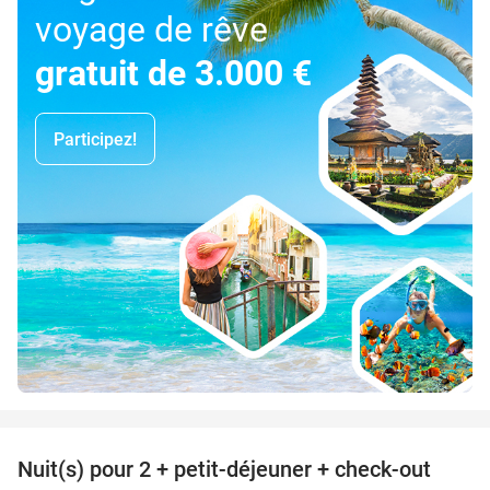
voyage de rêve
gratuit de 3.000 €
Participez!
favorite_border
Nuit(s) pour 2 + petit-déjeuner + check-out
43%