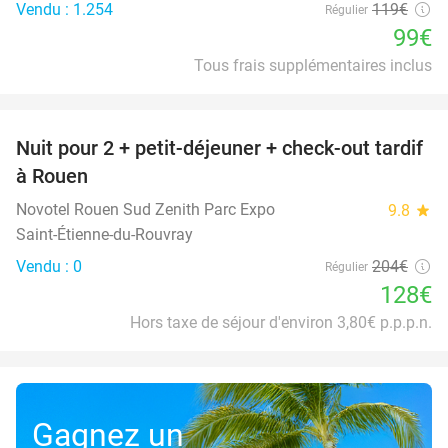
Vendu : 1.254
119€
Régulier
99€
Tous frais supplémentaires inclus
favorite_border
Nuit pour 2 + petit-déjeuner + check-out tardif
37%
à Rouen
Novotel Rouen Sud Zenith Parc Expo
9.8
star
Saint-Étienne-du-Rouvray
Vendu : 0
204€
Régulier
128€
Hors taxe de séjour d'environ 3,80€ p.p.p.n.
Gagnez un