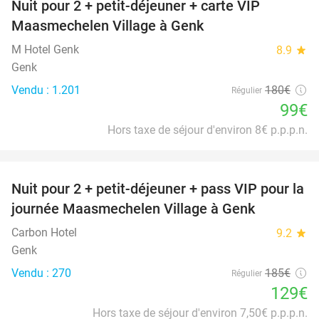
Nuit pour 2 + petit-déjeuner + carte VIP
45%
Maasmechelen Village à Genk
M Hotel Genk
8.9
star
Genk
Vendu : 1.201
180€
Régulier
99€
Hors taxe de séjour d'environ 8€ p.p.p.n.
favorite_border
Nuit pour 2 + petit-déjeuner + pass VIP pour la
30%
journée Maasmechelen Village à Genk
Carbon Hotel
9.2
star
Genk
Vendu : 270
185€
Régulier
129€
Hors taxe de séjour d'environ 7,50€ p.p.p.n.