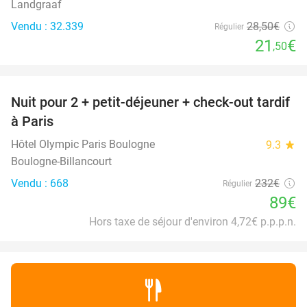
Landgraaf
Vendu : 32.339
28
,50
€
Régulier
21
€
,50
favorite_border
Nuit pour 2 + petit-déjeuner + check-out tardif
62%
à Paris
Hôtel Olympic Paris Boulogne
9.3
star
Boulogne-Billancourt
Vendu : 668
232€
Régulier
89€
Hors taxe de séjour d'environ 4,72€ p.p.p.n.