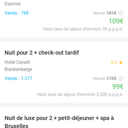
Damme
Vendu : 768
181€
Régulier
109€
Hors taxe de séjour d'environ 3€ p.p.p.n.
favorite_border
Nuit pour 2 + check-out tardif
43%
Hotel Cavalli
9.3
star
Blankenberge
Vendu : 1.377
175€
Régulier
99€
Hors taxe de séjour d'environ 2,50€ p.p.p.n.
favorite_border
Nuit de luxe pour 2 + petit-déjeuner + spa à
36%
Bruxelles