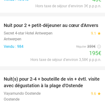
Hors taxe de séjour d'environ 3€ p.p.p.n.
favorite_border
Nuit pour 2 + petit-déjeuner au cœur d'Anvers
46%
Secret 4-star Hotel Antwerpen
9.1
star
Antwerpen
Vendu : 984
359€
Régulier
195€
Hors taxe de séjour d'environ 3,58€ p.p.p.n.
favorite_border
Nuit(s) pour 2-4 + bouteille de vin + évtl. visite
46%
avec dégustation à la plage d'Ostende
Vayamundo Oostende
9.6
star
Oostende