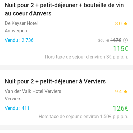
Nuit pour 2 + petit-déjeuner + bouteille de vin
31%
au coeur d'Anvers
De Keyser Hotel
8.0
star
Antwerpen
Vendu : 2.736
167€
Régulier
115€
Hors taxe de séjour d'environ 3€ p.p.p.n.
favorite_border
Nuit pour 2 + petit-déjeuner à Verviers
Van der Valk Hotel Verviers
9.4
star
Verviers
126€
Vendu : 411
Hors taxe de séjour d'environ 1,50€ p.p.p.n.
favorite_border