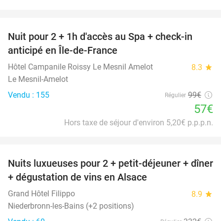
favorite_border
Nuit pour 2 + 1h d'accès au Spa + check-in
42%
anticipé en Île-de-France
Hôtel Campanile Roissy Le Mesnil Amelot
8.3
star
Le Mesnil-Amelot
Vendu : 155
99€
Régulier
57€
Hors taxe de séjour d'environ 5,20€ p.p.p.n.
favorite_border
Nuits luxueuses pour 2 + petit-déjeuner + dîner
28%
+ dégustation de vins en Alsace
Grand Hôtel Filippo
8.9
star
Niederbronn-les-Bains (+2 positions)