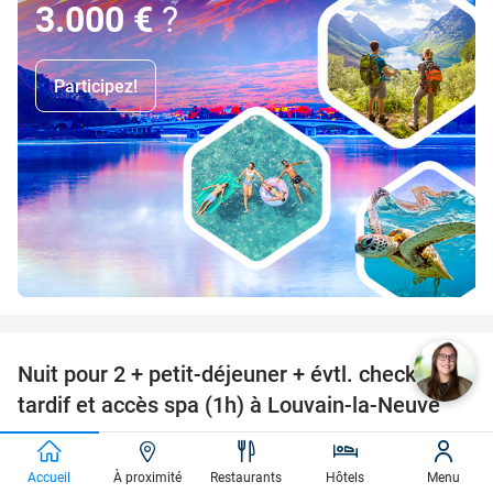
3.000 €
?
Participez!
favorite_border
Nuit pour 2 + petit-déjeuner + évtl. check-out
48%
tardif et accès spa (1h) à Louvain-la-Neuve
Martin´s All Suites
9.7
star
Ottignies-Louvain-la-Neuve
Accueil
À proximité
Restaurants
Hôtels
Menu