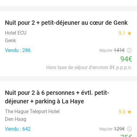
favorite_border
Nuit pour 2 + petit-déjeuner au cœur de Genk
33%
Hotel ECU
9.1
star
Genk
Vendu : 286
141€
Régulier
94€
Hors taxe de séjour d'environ 8€ p.p.p.n.
favorite_border
Nuit pour 2 à 6 personnes + évtl. petit-
42%
déjeuner + parking à La Haye
The Hague Teleport Hotel
9.0
star
Den Haag
Vendu : 642
129€
Régulier