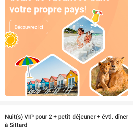
votre propre pays
!
Découvrez ici
favorite_border
Nuit(s) VIP pour 2 + petit-déjeuner + évtl. dîner
33%
à Sittard