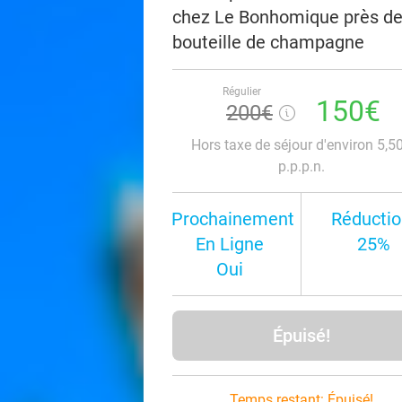
chez Le Bonhomique près de L
bouteille de champagne
Régulier
150€
200€
Hors taxe de séjour d'environ 5,5
p.p.p.n.
Prochainement
Réductio
En Ligne
25%
Oui
Épuisé!
Temps restant:
Épuisé!