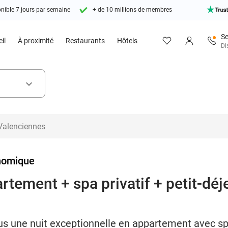
nible 7 jours par semaine
+ de 10 millions de membres
Se
il
À proximité
Restaurants
Hôtels
Di
keyboard_arrow_down
homique
rtement + spa privatif + petit-déje
us une nuit exceptionnelle en appartement avec spa