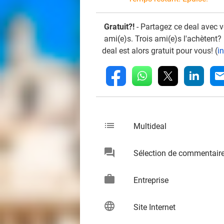
Gratuit?!
- Partagez ce deal avec 
ami(e)s. Trois ami(e)s l'achètent?
deal est alors gratuit pour vous! (
i
whatsapp
linkedin
fb
mai
list
keybo
Multideal
chat
Sélection de commentair
keybo
work
keybo
Entreprise
language
keybo
Site Internet