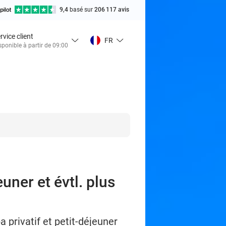
9,4
basé sur
206 117 avis
rvice client
FR
sponible à partir de 09:00
uner et évtl. plus
 privatif et petit-déjeuner