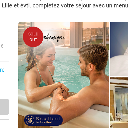
ille et évtl. complétez votre séjour avec un menu
SOLD
OUT
0€
n: