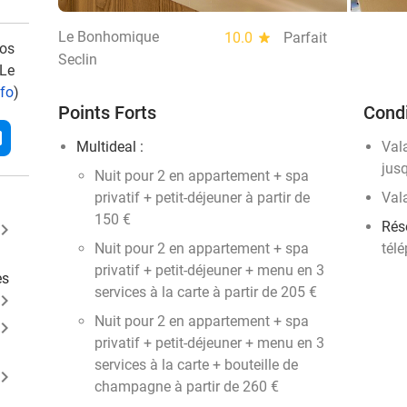
Le Bonhomique
10.0
star
Parfait
vos
Seclin
 Le
nfo
)
Points Forts
Condi
l
Multideal :
Val
jus
​Nuit pour 2 en appartement + spa
privatif + petit-déjeuner à partir de
Val
150 €
Rése
ard_arrow_right
​Nuit pour 2 en appartement + spa
tél
privatif + petit-déjeuner + menu en 3
es
services à la carte à partir de 205 €
ard_arrow_right
​Nuit pour 2 en appartement + spa
ard_arrow_right
privatif + petit-déjeuner + menu en 3
services à la carte + bouteille de
ard_arrow_right
champagne à partir de 260 €