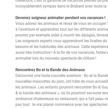
Dierenbos, c'est la garantie de vacances pleines de pla
incroyablement sympas dans le Brabant avec toute la 
Devenez soigneur animalier pendant vos vacances !
Vous adorez les animaux et rêvez de vous en occuper ?
à l'aventure et apprendrez tout sur les différents anim
pourrez par exemple aider à nourrir les alpagas, brosser
Les soigneurs experts vous apprendront les ficelles du m
besoins et les habitudes des animaux. Cette expérien
aussi très instructive ! À la fin de vos vacances, faites-
animalier lors du nouveau spectacle de clôture !
Rencontrez Bo et la Bande des Animaux
Découvrez une toute nouvelle aventure : Bo et la Band
nouvelles mascottes du parc, ont hâte de vous accueill
les animaux. Les enfants pourront rencontrer Bo & Guus
& la bande des animaux », où ils pourront savourer en
ambiance chaleureuse au restaurant, qui a fait peau n
pas tout : le vrai plaisir commence avec les spectacles