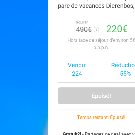
parc de vacances Dierenbos, 
Régulier
220€
490€
Hors taxe de séjour d'environ 5
p.p.p.n.
Vendu:
Réductio
224
55%
Épuisé!
Temps restant:
Épuisé!
Gratuit?!
- Partagez ce deal avec 