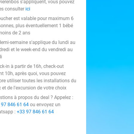
ierenbos s'appliquent, vous pouvez
es consulter
ici
oucher est valable pour maximum 6
sonnes, plus éventuellement 1 bébé
moins de 2 ans
demi-semaine s'applique du lundi au
dredi et le week-end du vendredi au
i
k-in à partir de 16h, check-out
nt 10h, après quoi, vous pouvez
re utiliser toutes les installations du
 et de l'excursion de votre choix
stions à propos du deal ? Appelez :
 97 846 61 64
ou envoyez un
tsapp :
+33 97 846 61 64