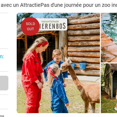
avec un AttractiePas d'une journée pour un zoo in
SOLD
OUT
€
n:
vos