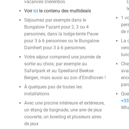
vacances Dierenbos
D
l
Voir
ici
le contenu des multideals
1 v
Séjournez par exemple dans le
per
Bungalow Fazant pour 2, 3 ou 4
de 
personnes, dans la lodge-tente Pauw
pour 3 à 6 personnes ou le Bungalow
La 
Damhert pour 3 à 6 personnes
ven
lund
Votre séjour comprend une journée de
sortie au choix, par exemple au
Chec
Safaripark et au Speelland Beekse
ava
Bergen, mais aussi au zoo d'Eindhoven !
enco
parc
À quelques pas de toutes les
installations
Que
+33
Avec une piscine intérieure et extérieure,
Wha
un étang de baignade, une aire de jeux
couverte, un bowling et plusieurs aires
de jeux