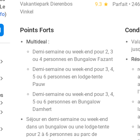
Vakantiepark Dierenbos
9.3
star
Parfait • 2
 Le
Vinkel
nfo
)
l
Points Forts
Condi
Multideal :
Val
jus
Demi-semaine ou week-end pour 2, 3
ou 4 personnes en Bungalow Fazant
Rése
ard_arrow_right
Demi-semaine ou week-end pour 3, 4,
r
5 ou 6 personnes en lodge-tente
a
ard_arrow_right
Pauw
a
l
Demi-semaine ou week-end pour 3, 4,
es
5 ou 6 personnes en Bungalow
a
ard_arrow_right
Damhert
l
ard_arrow_right
a
Séjour en demi-semaine ou week-end
dans un bungalow ou une lodge-tente
l
ard_arrow_right
pour 2 à 6 personnes au parc de
m