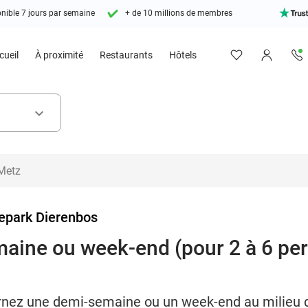
nible 7 jours par semaine
+ de 10 millions de membres
cueil
À proximité
Restaurants
Hôtels
keyboard_arrow_down
epark Dierenbos
aine ou week-end (pour 2 à 6 per
urnez une demi-semaine ou un week-end au milieu 