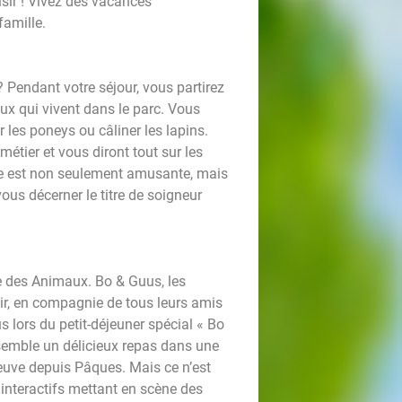
isir ! Vivez des vacances
famille.
 Pendant votre séjour, vous partirez
aux qui vivent dans le parc. Vous
 les poneys ou câliner les lapins.
étier et vous diront tout sur les
ce est non seulement amusante, mais
vous décerner le titre de soigneur
e des Animaux. Bo & Guus, les
ir, en compagnie de tous leurs amis
 lors du petit-déjeuner spécial « Bo
semble un délicieux repas dans une
euve depuis Pâques. Mais ce n’est
 interactifs mettant en scène des