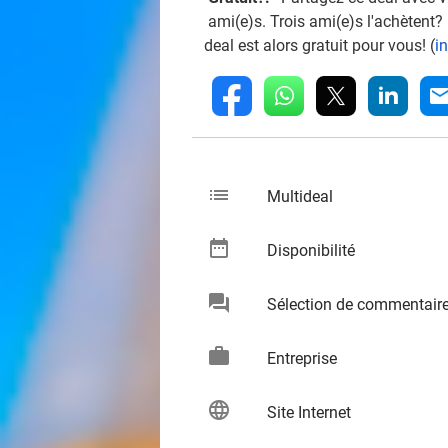
ami(e)s. Trois ami(e)s l'achètent?
deal est alors gratuit pour vous! (
i
whatsapp
linkedin
fb
mai
list
keybo
Multideal
date_range
keybo
Disponibilité
chat
Sélection de commentair
keybo
work
keybo
Entreprise
language
keybo
Site Internet