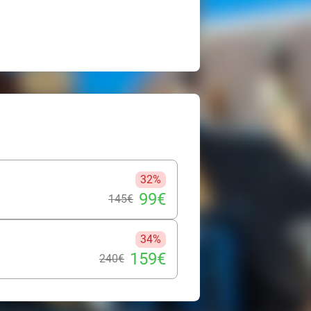
32%
99€
145€
34%
159€
240€