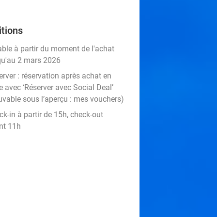
tions
able à partir du moment de l'achat
qu'au 2 mars 2026
rver :
réservation après achat en
e avec ‘Réserver avec Social Deal’
uvable sous l’aperçu :
mes vouchers
)
k-in à partir de 15h, check-out
nt 11h