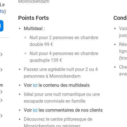
Monnickendam
 Le
nfo
)
Points Forts
Condi
l
Multideal :
Val
jus
Nuit pour 2 personnes en chambre
double 99 €
Rése
lign
Nuit pour 4 personnes en chambre
ard_arrow_right
(tro
quadruple 159 €
Chec
ard_arrow_right
Passez une agréable nuit pour 2 ou 4
ava
personnes à Monnickendam
es
Voir
ici
le contenu des multideals
ard_arrow_right
Idéal pour une nuit romantique ou une
ard_arrow_right
escapade conviviale en famille
Voir
ici
les commentaires de nos clients
ard_arrow_right
Découvrez le centre pittoresque de
Monnickendam ou rejoignez