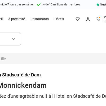
nible 7 jours par semaine
+ de 10 millions de membres
Se
il
À proximité
Restaurants
Hôtels
Di
keyboard_arrow_down
n Stadscafé de Dam
à Monnickendam
tez d'une agréable nuit à l'Hotel en Stadscafé de D