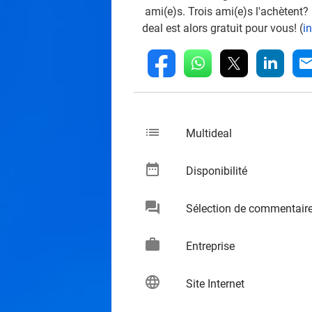
ami(e)s. Trois ami(e)s l'achètent?
deal est alors gratuit pour vous! (
i
whatsapp
linkedin
fb
mai
list
keybo
Multideal
date_range
keybo
Disponibilité
chat
Sélection de commentair
keybo
work
keybo
Entreprise
language
keybo
Site Internet