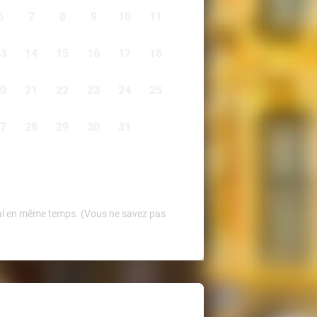
6
7
8
9
10
11
3
14
15
16
17
18
0
21
22
23
24
25
7
28
29
30
31
Deal en même temps. (Vous ne savez pas