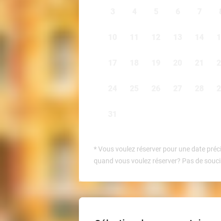
3
4
5
6
7
10
11
12
13
14
1
17
18
19
20
21
2
24
25
26
27
28
2
31
*
Vous voulez réserver pour une date préci
quand vous voulez réserver? Pas de soucis