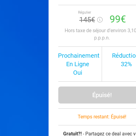
Régulier
99€
145€
Hors taxe de séjour d'environ 3,1
p.p.p.n.
Prochainement
Réductio
En Ligne
32%
Oui
Épuisé!
Temps restant:
Épuisé!
Gratuit?!
- Partagez ce deal avec 