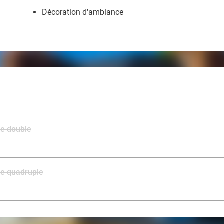
Décoration d'ambiance
re double
re quadruple