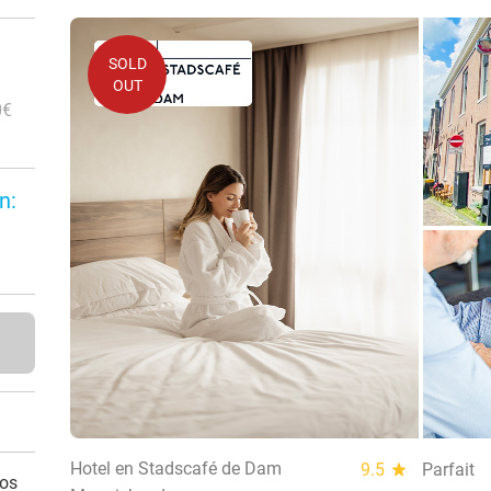
SOLD
OUT
0€
n:
Hotel en Stadscafé de Dam
9.5
star
Parfait
vos