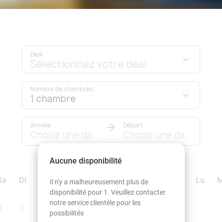
Deal
Sélectionnez votre deal
Nombre de chambres :
1 chambre
Arrivée
Départ
Choisir une date
Choisir une date
Aucune disponibilité
septembre 2026
Sa
Di
Lu
Ma
Me
Je
Ve
Sa
Di
Lu
Il n'y a malheureusement plus de
disponibilité pour 1. Veuillez contacter
notre service clientèle pour les
1
2
1
2
3
4
5
6
possibilités