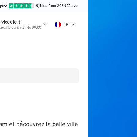
9,4
basé sur
205 983 avis
rvice client
FR
sponible à partir de 09:00
am et découvrez la belle ville